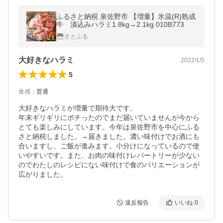
ふるさと納税 泉佐野市 【増量】氷温(R)熟成
牛 漬込みハラミ1.8kg→2.1kg 010B773
さとふる
大好きなハラミ
2022/1/5
5
食感
：
普通
大好きなハラミが増量で期待大です。

年末ギリギリにポチったのでまだ届いていませんが今から
とても楽しみにしています。今年は泉佐野市を中心にふる
さと納税しました。→届きました。濃い味付けでお酒にも
合いますし、ご飯が進みます。小分けになっているので使
いやすいです。また、お肉の味付けレパートリーが少ない
のでわたしのレシピにない味付けで食のバリエーションが
広がりました。
違反報告
いいね
0