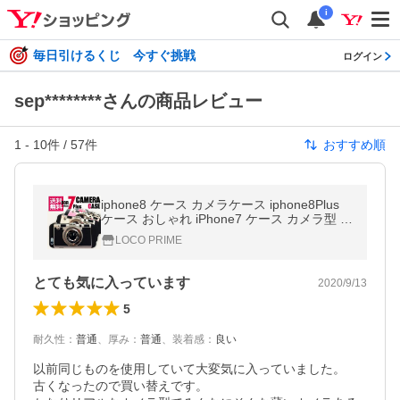
i
毎日引けるくじ 今すぐ挑戦
ログイン
sep********さんの商品レビュー
1
-
10
件 /
57
件
おすすめ順
iphone8 ケース カメラケース iphone8Plus
ケース おしゃれ iPhone7 ケース カメラ型 5
5s se 6 6S 6plus 7 8 ハードケース カバー 耐
LOCO PRIME
衝撃 ストラップ付き
とても気に入っています
2020/9/13
5
耐久性
：
普通
、
厚み
：
普通
、
装着感
：
良い
以前同じものを使用していて大変気に入っていました。

古くなったので買い替えです。
