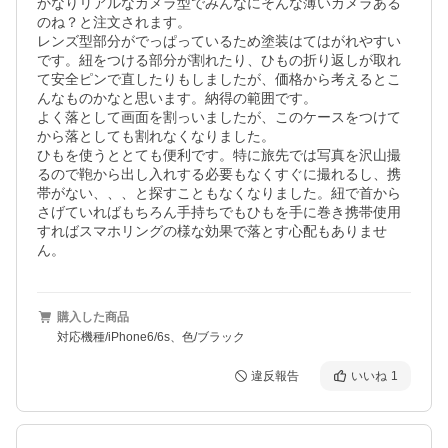
かなりリアルなカメラ型でみんなにそんな薄いカメラある
のね？と注文されます。

レンズ型部分がでっぱっているため塗装はてはがれやすい
です。紐をつける部分が割れたり、ひもの折り返しが取れ
て安全ピンで直したりもしましたが、価格から考えるとこ
んなものかなと思います。納得の範囲です。

よく落として画面を割っいましたが、このケースをつけて
から落としても割れなくなりました。

ひもを使うととても便利です。特に旅先では写真を沢山撮
るので鞄から出し入れする必要もなくすぐに撮れるし、携
帯がない、、、と探すこともなくなりました。紐で首から
さげていればもちろん手持ちでもひもを手に巻き携帯使用
すればスマホリングの様な効果で落とす心配もありませ
ん。
購入した商品
対応機種/iPhone6/6s、色/ブラック
違反報告
いいね
1