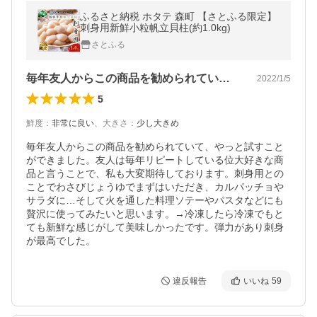
ふるさと納税 ホタテ 森町 【さとふる限定】
刺身用新鮮小粒帆立貝柱(約1.0kg)
さとふる
毎年友人からこの商品を勧められていて、…
2022/1/5
5
鮮度
：
非常に良い
、
大きさ
：
少し大きめ
毎年友人からこの商品を勧められていて、やっと試すこと
ができました。友人は毎年リピートしている位大好きな商
品と言うことで、私も大変期待しております。刺身用との
ことでわさびじょうゆでまずはいただき、カルパッチョや
サラダに…そして火を通した料理ソテーやパスタなどにも
贅沢に使ってみたいと思います。→冷凍したら冷凍でもと
ても新鮮な感じがして美味しかったです。弾力があり刺身
が最高でした。
違反報告
いいね
59