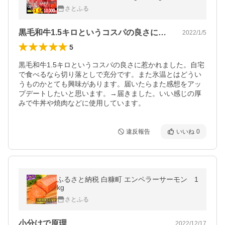
さとふる
黒毛和牛1.5キロというコスパの良さに…
2022/1/5
5
黒毛和牛1.5キロというコスパの良さに惹かれました。自宅
で食べるなら切り落としで充分です。また氷温とはどうい
うものかとても興味があります。届いたらまた感想をアッ
プデートしたいと思います。→届きました。いい感じの厚
みで牛丼や焼肉などに使用しています。
違反報告
いいね
0
ふるさと納税 白糠町 エンペラーサーモン 1
kg
さとふる
小分けで原理
2022/12/17