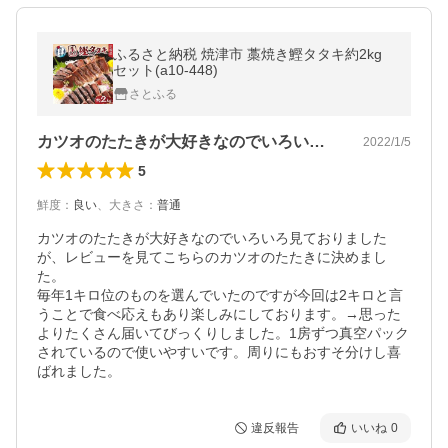
ふるさと納税 焼津市 藁焼き鰹タタキ約2kg
セット(a10-448)
さとふる
カツオのたたきが大好きなのでいろいろ見…
2022/1/5
5
鮮度
：
良い
、
大きさ
：
普通
カツオのたたきが大好きなのでいろいろ見ておりました
が、レビューを見てこちらのカツオのたたきに決めまし
た。

毎年1キロ位のものを選んでいたのですが今回は2キロと言
うことで食べ応えもあり楽しみにしております。→思った
よりたくさん届いてびっくりしました。1房ずつ真空パック
されているので使いやすいです。周りにもおすそ分けし喜
ばれました。
違反報告
いいね
0