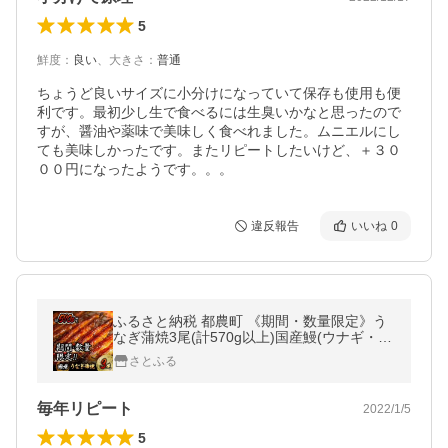
5
鮮度
：
良い
、
大きさ
：
普通
ちょうど良いサイズに小分けになっていて保存も使用も便
利です。最初少し生で食べるには生臭いかなと思ったので
すが、醤油や薬味で美味しく食べれました。ムニエルにし
ても美味しかったです。またリピートしたいけど、＋３０
００円になったようです。。。
違反報告
いいね
0
ふるさと納税 都農町 《期間・数量限定》う
なぎ蒲焼3尾(計570g以上)国産鰻(ウナギ・さ
んしょう・たれセット)
さとふる
毎年リピート
2022/1/5
5