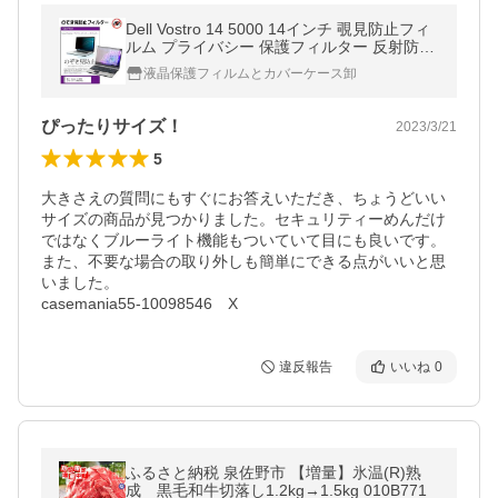
Dell Vostro 14 5000 14インチ 覗見防止フィ
ルム プライバシー 保護フィルター 反射防止
のぞき見防止 互換品
液晶保護フィルムとカバーケース卸
ぴったりサイズ！
2023/3/21
5
大きさえの質問にもすぐにお答えいただき、ちょうどいい
サイズの商品が見つかりました。セキュリティーめんだけ
ではなくブルーライト機能もついていて目にも良いです。
また、不要な場合の取り外しも簡単にできる点がいいと思
いました。

違反報告
いいね
0
ふるさと納税 泉佐野市 【増量】氷温(R)熟
成 黒毛和牛切落し1.2kg→1.5kg 010B771