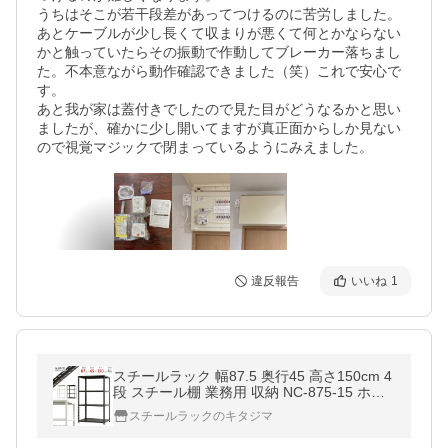
うちはそこが若干段差があってつけるのに苦労しました。
あとケーブルが少し長くて収まりが悪くて何とかならない
かと触っていたらその振動で作動してブレーカー落ちまし
た。不本意ながら動作確認できました（笑）これで安心で
す。

あと我が家は蓋付きでしたので見た目がどうなるかと思い
ましたが、確かに少し開いてますが真正面からしか見ない
違反報告
いいね
1
スチールラック 幅87.5 奥行45 高さ150cm 4
段 スチール棚 業務用 収納 NC-875-15 ホワ
イト ブラック 70kg/段
スチールラックのキタジマ