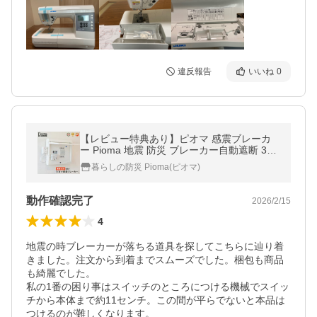
違反報告
いいね
0
【レビュー特典あり】ピオマ 感震ブレーカ
ー Pioma 地震 防災 ブレーカー自動遮断 3分
遅延 日本製 消防防災推奨品
暮らしの防災 Pioma(ピオマ)
動作確認完了
2026/2/15
4
地震の時ブレーカーが落ちる道具を探してこちらに辿り着
きました。注文から到着までスムーズでした。梱包も商品
も綺麗でした。

私の1番の困り事はスイッチのところにつける機械でスイッ
チから本体まで約11センチ。この間が平らでないと本品は
つけるのが難しくなります。
