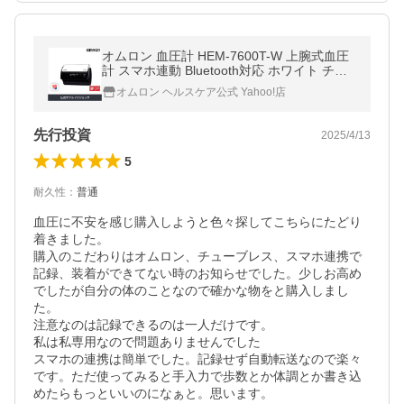
オムロン 血圧計 HEM-7600T-W 上腕式血圧
計 スマホ連動 Bluetooth対応 ホワイト チュ
ーブレスコンパクトモデル アプリ 血圧測定
オムロン ヘルスケア公式 Yahoo!店
器 簡単 家庭用
先行投資
2025/4/13
5
耐久性
：
普通
血圧に不安を感じ購入しようと色々探してこちらにたどり
着きました。

購入のこだわりはオムロン、チューブレス、スマホ連携で
記録、装着ができてない時のお知らせでした。少しお高め
でしたが自分の体のことなので確かな物をと購入しまし
た。

注意なのは記録できるのは一人だけです。

私は私専用なので問題ありませんでした

スマホの連携は簡単でした。記録せず自動転送なので楽々
です。ただ使ってみると手入力で歩数とか体調とか書き込
めたらもっといいのになぁと。思います。
