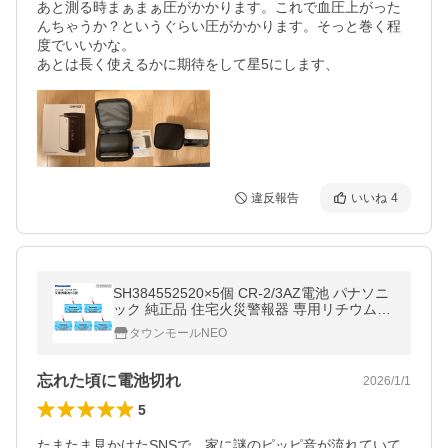
あと測る時まぁまぁ圧がかかります。これで血圧上がった
んちゃうか？というぐらい圧がかかります。そっと巻く程
度でいいかな。

あとは長く使えるかに期待をして星5にします、
違反報告
いいね
4
SH384552520×5個 CR-2/3AZ電池 パナソニ
ック 純正品 住宅火災警報器 専用リチウム電
池(火災警報器 交換用電池) 防災 メール便お
タウンモールNEO
届け 代引不可 PANASONIC
忘れた頃に電池切れ
2026/1/1
5
たまたま見かけたSNSで、家に謎のピッピ音が流れていて