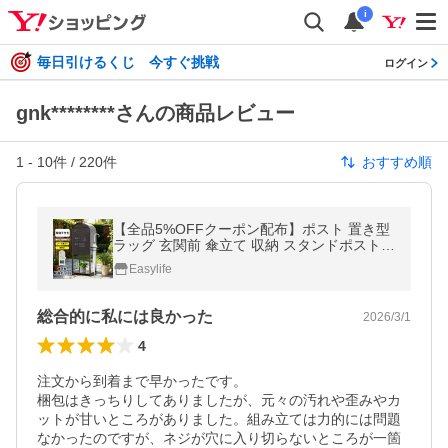
i
毎日引けるくじ 今すぐ挑戦
ログイン
gnk********さんの商品レビュー
1
-
10
件 /
220
件
おすすめ順
【全品5%OFFクーポン配布】ポスト 置き型
ラッグ 玄関前 傘立て 収納 スタンドポスト
おしゃれ 棚付き 北欧 一戸建て用 アンティー
Easylife
ク 郵便ポスト 置き型ポ
総合的に私には良かった
2026/3/1
4
注文から到着まで早かったです。

梱包はきっちりしてありましたが、元々の汚れや歪みやカ
ットが甘いところがありました。組み立ては力的には問題
なかったのですが、ネジが穴に入り切らないところが一箇