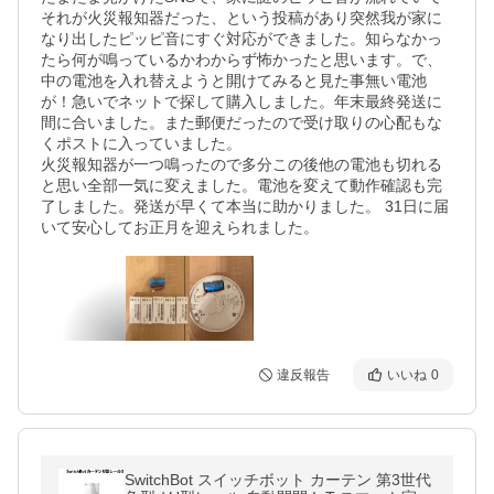
それが火災報知器だった、という投稿があり突然我が家に
なり出したピッピ音にすぐ対応ができました。知らなかっ
たら何が鳴っているかわからず怖かったと思います。で、
中の電池を入れ替えようと開けてみると見た事無い電池
が！急いでネットで探して購入しました。年末最終発送に
間に合いました。また郵便だったので受け取りの心配もな
くポストに入っていました。

火災報知器が一つ鳴ったので多分この後他の電池も切れる
と思い全部一気に変えました。電池を変えて動作確認も完
了しました。発送が早くて本当に助かりました。 31日に届
いて安心してお正月を迎えられました。
違反報告
いいね
0
SwitchBot スイッチボット カーテン 第3世代