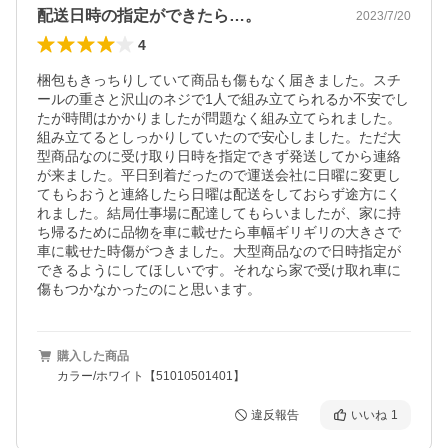
配送日時の指定ができたら…。
2023/7/20
4
梱包もきっちりしていて商品も傷もなく届きました。スチ
ールの重さと沢山のネジで1人で組み立てられるか不安でし
たが時間はかかりましたが問題なく組み立てられました。
組み立てるとしっかりしていたので安心しました。ただ大
型商品なのに受け取り日時を指定できず発送してから連絡
が来ました。平日到着だったので運送会社に日曜に変更し
てもらおうと連絡したら日曜は配送をしておらず途方にく
れました。結局仕事場に配達してもらいましたが、家に持
ち帰るために品物を車に載せたら車幅ギリギリの大きさで
車に載せた時傷がつきました。大型商品なので日時指定が
できるようにしてほしいです。それなら家で受け取れ車に
傷もつかなかったのにと思います。
購入した商品
カラー/ホワイト【51010501401】
違反報告
いいね
1