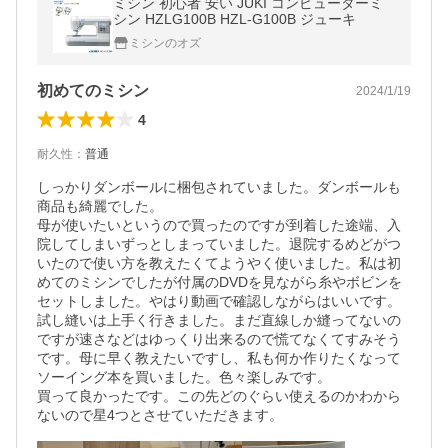
ミシン 初心者 安い JUKI コンピューターミ
シン HZLG100B HZL-G100B ジューキ
ミシンのオズ
初めてのミシン
2024/1/19
4
耐久性
：
普通
しっかりダンボールに梱包されていました。ダンボールも
商品も綺麗でした。

母が使いたいというので買ったのですが到着した途端、入
院してしまいずっとしまっていました。退院するめどがつ
いたので使い方を教えたくてようやく使いました。私は初
めてのミシンでしたが付属のDVDを見ながら糸やボビンを
セットしました。やはり動画で確認しながらはいいです。
試し縫いは上手く行きました。まだ直線しか縫ってないの
ですが速さなどはゆっくり出来るので慌てなくてすみそう
です。母に早く教えたいですし、私も何か作りたくなって
ソーイング本を買いました。色々楽しみです。

買って良かったです。この先どのぐらい使えるのかわから
ないので星4つとさせていただきます。