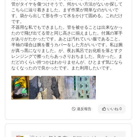
管がタイヤを傷つけそうで、何かいい方法がないか探して
こちらに辿り着きました。まず作業が簡単なのがいいで
す。袋から出して形を作って水をかけて固める。これだけ
です。

不器用な私でもできました。管を被せることは出来なかっ
たので飛び出てる管と同じ高さに揃えました。付属の軍手
がありがたかったです。あとは汚れていい服であること。
半袖の場合は腕を覆うカバーをした方がいいです。私は腕
が真っ黒になりました。が、夜お風呂でお化粧を落とすク
レンジングで擦ったらあっさりおちました。良かった。ま
だどのくらい持つかはわかりませんが、ひとまず気になら
なくなったので良かったです。また利用したいです。
違反報告
いいね
0