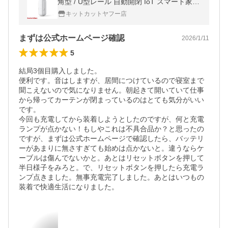
角型 / U型レール 自動開閉 IoT スマート家電
ホワイト W2400001
キットカットヤフー店
まずは公式ホームページ確認
2026/1/11
5
結局3個目購入しました。

便利です。音はしますが、居間につけているので寝室まで
聞こえないので気になりません。朝起きて開いていて仕事
から帰ってカーテンが閉まっているのはとても気分がいい
です。

今回も充電してから装着しようとしたのですが、何と充電
ランプが点かない！もしやこれは不具合品か？と思ったの
ですが、まずは公式ホームページで確認したら、バッテリ
ーがあまりに無さすぎても始めは点かないと。違うならケ
ーブルは傷んでないかと。あとはリセットボタンを押して
半日様子をみろと。で、リセットボタンを押したら充電ラ
ンプ点きました。無事充電完了しました。あとはいつもの
装着で快適生活になりました。