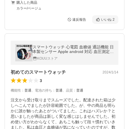
購入した商品
カラー/ベージュ
違反報告
いいね
2
スマートウォッチ 心電図 血糖値 通話機能 日
本製センサー Apple android 対応 血圧測定
心拍数 血中酸素 日本語 メンズ レディース
KOUUストア
初めてのスマートウォッチ
2024/1/14
3
機能性
：
普通
、
電池の持ち
：
普通
、
品質
：
普通
注文から受け取りまでスムーズでした。配達された箱は少
しへこんでましたが許容範囲でした。が、中の商品も明ら
かに誰が触ったあとがついてました。これはハズレか？と
思いましたが商品は新しく変な感じはしませんでした。初
め使い方がわからなくて、あちこち触って段々慣れていき
ました。私は血圧と血糖値が気になっていたのですが、数