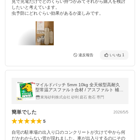
見で充電だけでどのくらい持つかみてそれから購入を検討
したいと考えています。

虫予防にどれぐらい効果があるか楽しみです。
違反報告
いいね
1
マイルドパッチ 5mm 10kg 全天候型高耐久
型常温アスファルト合材 / アスファルト 補修
舗装 工事 駐車場 段差 道路 穴 わだち 埋め
東海砂利株式会社 砂利 庭石 敷石 専門
簡単でした
2026/5/5
5
自宅の駐車場の出入り口のコンクリートが欠けて中から何
だかわからない管が現れました。車が出入りするのにその