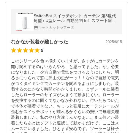
SwitchBot スイッチボット カーテン 第3世代
角型 / U型レール 自動開閉 IoT スマート家電
ホワイト W2400001
キットカットヤフー店
なかなか装着が難しかった
2025/6/15
5
このシリーズを色々揃えていますが、さすがにカーテンを
開け閉めするのはいらんやろ、と思ってました。が、必要
になりました！夕方自動で電気をつけるようにしたら、明
るさにつられて窓に沢山の虫がーっ！！なので自動で電気
がつくタイミングでカーテンを閉めるようにしました。装
着するのにかなり時間がかかりました。まずレールに装着
したらローラーのサイズが大きくて動きにくい。ローラー
を交換するのに固くてなかなか外れない。付いたらついた
で本体が装着できない。ちょっと強引にカーテンレールが
歪むかスイッチボットが壊れるかぐらいの勢いで無理矢理
装着しました。私のやり方違うんかなぁ…。まぁ何とか装
着したらあとはソフトと連携して動かすだけで、ここはス
ムーズにいきました。ひとまず安心です。ソーラーは様子