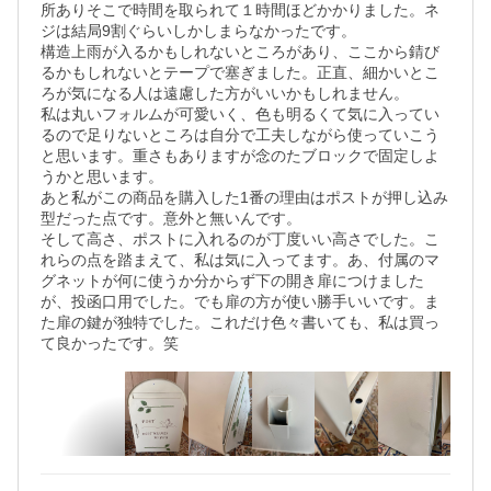
所ありそこで時間を取られて１時間ほどかかりました。ネ
ジは結局9割ぐらいしかしまらなかったです。

構造上雨が入るかもしれないところがあり、ここから錆び
るかもしれないとテープで塞ぎました。正直、細かいとこ
ろが気になる人は遠慮した方がいいかもしれません。

私は丸いフォルムが可愛いく、色も明るくて気に入ってい
るので足りないところは自分で工夫しながら使っていこう
と思います。重さもありますが念のたブロックで固定しよ
うかと思います。

あと私がこの商品を購入した1番の理由はポストが押し込み
型だった点です。意外と無いんです。

そして高さ、ポストに入れるのが丁度いい高さでした。こ
れらの点を踏まえて、私は気に入ってます。あ、付属のマ
グネットが何に使うか分からず下の開き扉につけました
が、投函口用でした。でも扉の方が使い勝手いいです。ま
た扉の鍵が独特でした。これだけ色々書いても、私は買っ