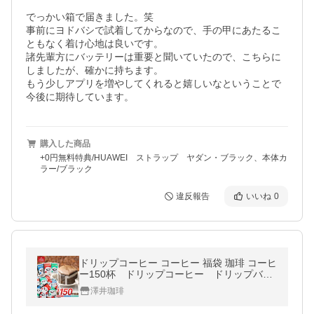
でっかい箱で届きました。笑

事前にヨドバシで試着してからなので、手の甲にあたるこ
ともなく着け心地は良いです。

諸先輩方にバッテリーは重要と聞いていたので、こちらに
しましたが、確かに持ちます。

もう少しアプリを増やしてくれると嬉しいなということで
今後に期待しています。
購入した商品
+0円無料特典/HUAWEI ストラップ ヤダン・ブラック、本体カ
ラー/ブラック
違反報告
いいね
0
ドリップコーヒー コーヒー 福袋 珈琲 コーヒ
ー150杯 ドリップコーヒー ドリップバッ
グ福袋 グルメ 【RD】 【TS】
澤井珈琲