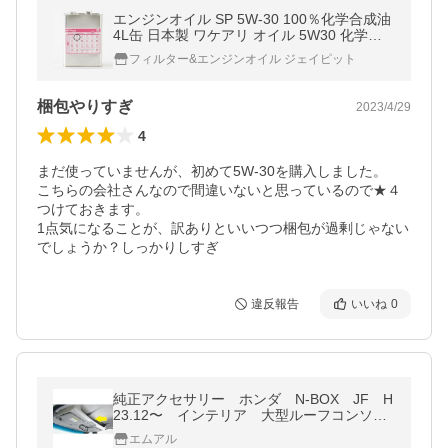
エンジンオイル SP 5W-30 100％化学合成油
4L缶 日本製 ワケアリ オイル 5W30 化学合
成 全合成油 訳あり 格安 激安 安い
フィルター&エンジンオイル ジェイピット
梱包やりすぎ
2023/4/29
4
まだ使っていませんが、初めて5W-30を購入しました。

こちらの会社さんなので間違いないと思っているので★４
つけておきます。

1点気になることが、訳ありといいつつ梱包が過剰じゃない
でしょうか？しっかりしすぎ
違反報告
いいね
0
純正アクセサリー ホンダ N-BOX JF H
23.12〜 インテリア 大型ルーフコンソー
ル 本体 08U61TY0010
エムアル