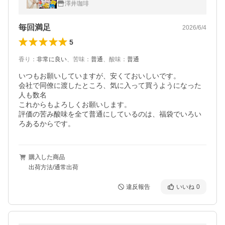
澤井珈琲
【TS】
毎回満足
2026/6/4
5
香り
：
非常に良い
、
苦味
：
普通
、
酸味
：
普通
いつもお願いしていますが、安くておいしいです。

会社で同僚に渡したところ、気に入って買うようになった
人も数名

これからもよろしくお願いします。

評価の苦み酸味を全て普通にしているのは、福袋でいろい
ろあるからです。
購入した商品
出荷方法/通常出荷
違反報告
いいね
0