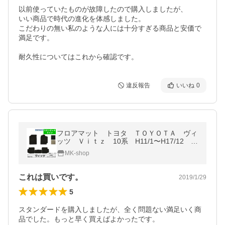
以前使っていたものが故障したので購入しましたが、

いい商品で時代の進化を体感しました。

こだわりの無い私のような人には十分すぎる商品と安価で
満足です。

耐久性についてはこれから確認です。
違反報告
いいね
0
フロアマット トヨタ ＴＯＹＯＴＡ ヴィ
ッツ Ｖｉｔｚ 10系 H11/1〜H17/12 カ
ーマット 抗菌 消臭 スタンダードタイ
MK-shop
プ
これは買いです。
2019/1/29
5
スタンダードを購入しましたが、全く問題ない満足いく商
品でした。もっと早く買えばよかったです。
