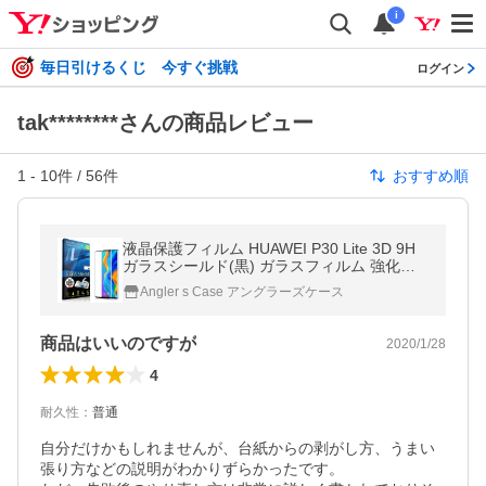
i
毎日引けるくじ 今すぐ挑戦
ログイン
tak********さんの商品レビュー
1
-
10
件 /
56
件
おすすめ順
液晶保護フィルム HUAWEI P30 Lite 3D 9H
ガラスシールド(黒) ガラスフィルム 強化ガ
ラス ファーウェイ ピー サーティー ライト
Angler s Case アングラーズケース
商品はいいのですが
2020/1/28
4
耐久性
：
普通
自分だけかもしれませんが、台紙からの剥がし方、うまい
張り方などの説明がわかりずらかったです。
