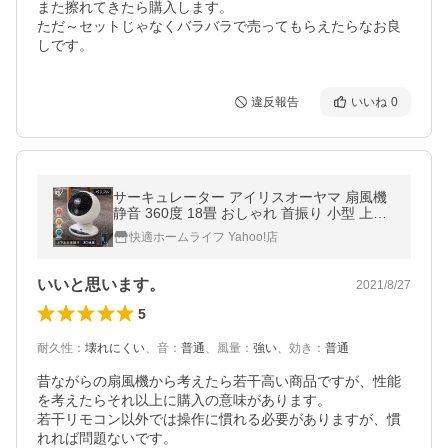
また擦れてきたら購入します。

ただ～セットじゃなくバラバラで売ってもらえたらなお良
しです。
違反報告
いいね
0
サーキュレーター アイリスオーヤマ 扇風機
静音 360度 18畳 おしゃれ 首振り 小型 上下
左右 ボール型 1年保証 リモコン付き タイマ
快適ホームライフ Yahoo!店
ー付き PCF-SC15T
いいと思います。
2021/8/27
5
耐久性
：
壊れにくい
、
音
：
普通
、
風量
：
強い
、
効き
：
普通
昔ながらの扇風機から考えたら若干高い商品ですが、性能
を考えたらそれ以上に購入の意味があります。

若干リモコン以外では操作に慣れる必要がありますが、慣
れれば問題ないです。