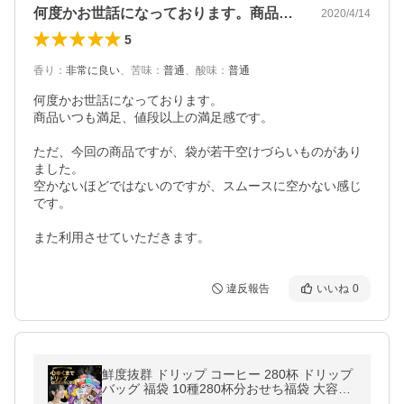
何度かお世話になっております。商品いつ…
2020/4/14
5
香り
：
非常に良い
、
苦味
：
普通
、
酸味
：
普通
何度かお世話になっております。

商品いつも満足、値段以上の満足感です。

ただ、今回の商品ですが、袋が若干空けづらいものがあり
ました。

空かないほどではないのですが、スムースに空かない感じ
です。

また利用させていただきます。
違反報告
いいね
0
鮮度抜群 ドリップ コーヒー 280杯 ドリップ
バッグ 福袋 10種280杯分おせち福袋 大容量
個包装 飲み比べ セット 澤井珈琲 【RD】