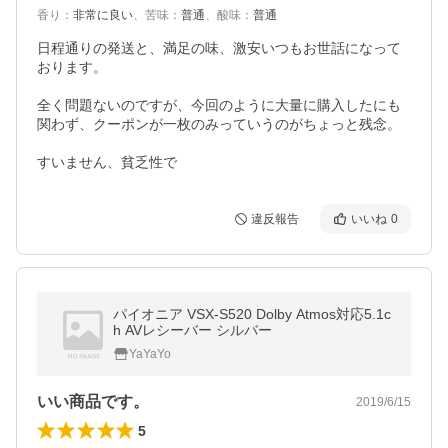
香り
：
非常に良い
、
苦味
：
普通
、
酸味
：
普通
日程通りの発送と、満足の味、激安いつもお世話になって
おります。

全く問題ないのですが、今回のように大量に購入したにも
関わず、クーポンが一枚のみっていうのがちょっと残念。

すいません、貧乏性で
違反報告
いいね
0
パイオニア VSX-S520 Dolby Atmos対応5.1c
h AVレシーバー シルバー
YaYaYo
いい商品です。
2019/6/15
5