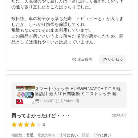
ただ、失敗後のやり直し方は非常に詳しく書かれておりそ
の通り張り直したところばっちりでした。

数日後、車の椅子から落ちた際、ヒビ（ピーと）が入りま
したが、しっかり携帯を保護してくれ、

飛散もないのでそのまま利用しています。

この商品が悪いというより落ちた場所が悪かったため、商
品としては壊れやすいとは思っていません。
違反報告
いいね
0
スマートウォッチ HUAWEI WATCH FIT 5 軽
量設計 最大10日間駆動 ミニストレッチ 睡
眠・心拍・血中酸素・GPS搭載 iOS/Android
HUAWEI 公式 Yahoo!店
対応 多機能 健康管理 スポーツ対応
買ってよかったけど・・・
2026/6/4
4
機能性
：
普通
、
電池の持ち
：
非常に良い
、
品質
：
非常に良い