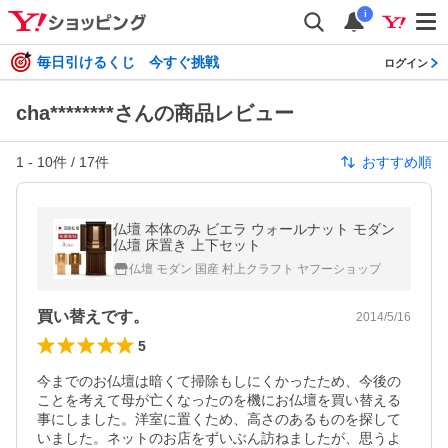
i
毎日引けるくじ 今すぐ挑戦
ログイン
cha********さんの商品レビュー
1
-
10
件 /
17
件
おすすめ順
仏壇 本体のみ ビエラ ウォールナット モダン
仏壇 床置き 上下セット
仏壇 モダン 国産 村上クラフト ヤフーショップ
買い替えです。
2014/5/16
5
今までのお仏壇は暗くて掃除もしにくかったため、今後の
ことを考えて母が亡くなったのを機にお仏壇を買い替える
事にしました。洋室に置くため、高さのあるものを探して
いました。ネットのお店をずいぶん訪ねましたが、思うよ