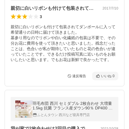
親切に白いリボンも付けて包装されてダン…
2017/7/10
3
親切に白いリボンも付けて包装されてダンボールに入って
希望通りの日時に届けて頂きました。

墓参り用なのでリボンや白い化繊紙の包装は不要で、その
分お花に費用を使って頂きたいと思いました。残念だった
ことは、色合いが私が期待していたものと花の色合いが違
っていたことです。できるだけ投稿写真に近いものをお願
いしたいと思います。でもお花は新鮮で良かったです。
違反報告
いいね
0
羽毛布団 西川 セミダブル 2枚合わせ 大増量
1.5kg 抗菌 フランス産ダウン90％ DP400 日
本製 洗える 羽毛回収対象 コインランドリー
ふとんタウン 西川など寝具専門店
2枚合せ
我が家で2枚合わせは2回目の購入です。…
2021/10/28