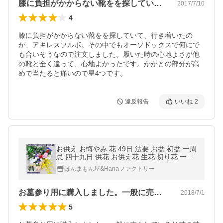
膝に負担がかからない靴をを探していて、…
2017/7/10
4
膝に負担がかからない靴をを探していて、行き着いたの
が、アキレスソルボ。その中でもオーソドックスで何にで
も合いそうなので注文しました。履いた時の心地よさが他
の靴と全く違って、心地よかったです。かかとの部分が高
めで当たると痛いので星4つです。
違反報告
いいね
2
お供え お悔やみ 花 49日 法要 お盆 初盆 一周
忌 四十九日 供花 お供え花 生花 切り花 一対
供花 送料無料 一対で使える切り花Mサイズ
ほんまもん屋&Hanaファクトリー
【JF】
お墓参り用に購入しました。一般に売られ…
2018/7/1
5