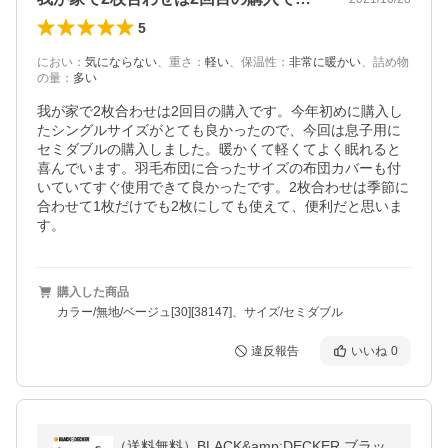
5
におい
：
気にならない
、
重さ
：
軽い
、
保温性
：
非常に暖かい
、
詰め物
の量
：
多い
我が家で2枚合わせは2回目の購入です。今年初めに購入し
たシングルサイズがとても良かったので、今回は息子用に
セミダブルの購入しました。暖かくて軽くてよく眠れると
喜んでいます。羽毛布団に合ったサイズの布団カバーも付
いていてすぐ使用できて良かったです。2枚合わせは季節に
合わせて1枚だけでも2枚にしても使えて、便利だと思いま
す。
購入した商品
カラー/無地/ベージュ[30][38147]、サイズ/セミダブル
違反報告
いいね
0
（送料無料）BLACK&amp;DECKER ブラッ