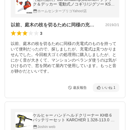
ク＆デッカー 電動式ノコギリ/ジグソー KS9
00G 4536178690003
ホームセンターブリコYahoo!店
以前、庭木の枝を切るために同様の充電式…
2019/2/1
3
以前、庭木の枝を切るために同様の充電式のものを持って
いて便利だったので、探しましたが、充電式は見つかりま
せんでした。今回粗大ゴミの処理用に購入しましたが、と
にかく音が大きくて、マンションのベランダ使うのは気が
ひけるので、窓を閉めて屋内で使用しています。もっと音
が静かだといいです。
違反報告
いいね
1
ケルヒャー ハンドヘルドクリーナー KHB 6
バッテリーセット KARCHER 1.328-113.0 モ
バイル高圧洗浄機 KHB6 返品種別A
Joshin web