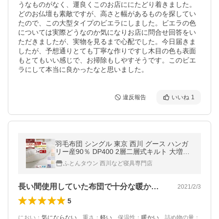
うなものがなく、運良くこのお店ににたどり着きました。
どのお仏壇も素敵ですが、高さと幅があるものを探してい
たので、この大型タイプのビエラにしました。ビエラの色
については実際どうなのか気になりお店に問合せ回答をい
ただきましたが、実物を見るまで心配でした。今日届きま
したが、予想通りとても丁寧な作りですし木目の色も表面
もとてもいい感じで、お掃除もしやすそうです。このビエ
ラにして本当に良かったなと思いました。
違反報告
いいね
1
羽毛布団 シングル 東京 西川 グース ハンガ
リー産90％ DP400 2層二層式キルト 大増量
1.3kg 日本製 抗菌 冬用
ふとんタウン 西川など寝具専門店
長い間使用していた布団で十分な暖かさが…
2021/2/3
5
におい
：
気にならない
、
重さ
：
軽い
、
保温性
：
暖かい
、
詰め物の量
：