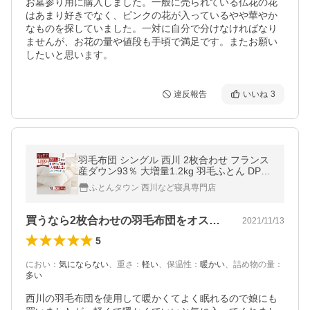
お墓参り用に購入しました。一般に売られている仏花の花
はあまり好きでなく、ピンクの花が入っているやや華やか
なものを探していました。一対に自分で分けなければなり
ませんが、お花の量や値段も手頃で満足です。またお願い
したいと思います。
違反報告
いいね
3
羽毛布団 シングル 西川 2枚合わせ フランス
産ダウン93％ 大増量1.2kg 羽毛ふとん DP41
0 コインランドリー対応 洗える 日本製 羽毛
ふとんタウン 西川など寝具専門店
回収対象 掛布団
買うなら2枚合わせの羽毛布団をオススメ！
2021/11/13
5
におい
：
気にならない
、
重さ
：
軽い
、
保温性
：
暖かい
、
詰め物の量
：
多い
西川の羽毛布団を使用して暖かくてよく眠れるので娘にも