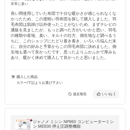
非常に多い
長い間使用していた布団で十分な暖かさが感じられなくな
かったため、この度軽い羽布団を探して購入しました。羽
毛布団は肌掛け以外使ったことがないため、まずテレビの
通販を見ましたが、もっと調べた方がいいかと思い、羽毛
の種類や産地、臭い、キルトの仕方、側生地など調べるう
ちに、このショップにたどり着き着き、いろいろ悩んだ末
に、自分の好みと予算からこの羽毛布団に決めました。側
生地も選べて良かったです。思ったよりふかふかで厚みも
あり、暖かく休めて購入して良かったと思いました。
購入した商品
カラー/下記よりお選び下さい
違反報告
いいね
1
ジャノメ ミシン NP860 コンピューターミシ
ン ME830 押え圧調整機能