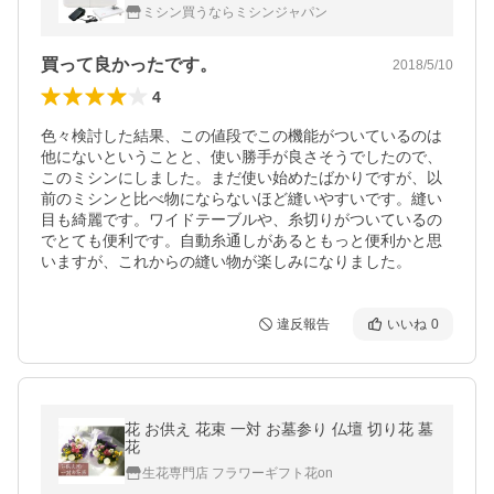
ミシン買うならミシンジャパン
買って良かったです。
2018/5/10
4
色々検討した結果、この値段でこの機能がついているのは
他にないということと、使い勝手が良さそうでしたので、
このミシンにしました。まだ使い始めたばかりですが、以
前のミシンと比べ物にならないほど縫いやすいです。縫い
目も綺麗です。ワイドテーブルや、糸切りがついているの
でとても便利です。自動糸通しがあるともっと便利かと思
いますが、これからの縫い物が楽しみになりました。
違反報告
いいね
0
花 お供え 花束 一対 お墓参り 仏壇 切り花 墓
花
生花専門店 フラワーギフト花on