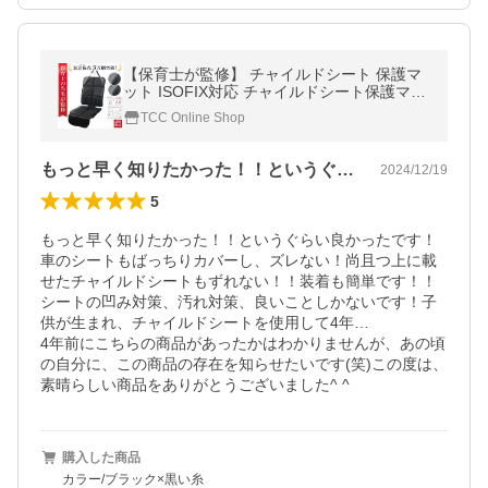
【保育士が監修】 チャイルドシート 保護マ
ット ISOFIX対応 チャイルドシート保護マッ
ト ISOFIX 対応 車 シートカバー 保護 傷防止
TCC Online Shop
カバー
もっと早く知りたかった！！というぐらい…
2024/12/19
5
もっと早く知りたかった！！というぐらい良かったです！
車のシートもばっちりカバーし、ズレない！尚且つ上に載
せたチャイルドシートもずれない！！装着も簡単です！！
シートの凹み対策、汚れ対策、良いことしかないです！子
供が生まれ、チャイルドシートを使用して4年…

4年前にこちらの商品があったかはわかりませんが、あの頃
の自分に、この商品の存在を知らせたいです(笑)この度は、
素晴らしい商品をありがとうございました^ ^
購入した商品
カラー/ブラック×黒い糸