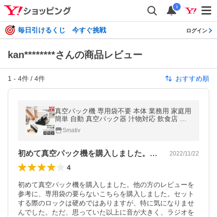
i
毎日引けるくじ 今すぐ挑戦
ログイン
kan********さんの商品レビュー
1
-
4
件 /
4
件
おすすめ順
真空パック機 専用袋不要 本体 業務用 家庭用
簡単 自動 真空パック器 汁物対応 飲食店 介
護施設 保育園 LEHIAR5000BK 送料無料
Smativ
初めて真空パック機を購入しました。他の…
2022/11/22
4
初めて真空パック機を購入しました。他の方のレビューを
参考に、専用袋の要らないこちらを購入しました。セット
する際のロックは硬めではありますが、特に気になりませ
んでした。ただ、思っていた以上に音が大きく、ラジオを