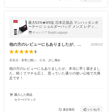
最大51%★8/9迄 日本正規品 マンハッタンポ
ーテージ ショルダーバッグ メンズ レディー
ス 軽い 軽量 Manhattan Portage 斜めがけ シ
ギャレリア Bag&Luggage
ョルダー MP1645
他の方のレビューにもありましたが、本当…
2026/1/2
5
重量感
：
非常に軽い
、
生地
：
少し薄め
他の方のレビューにもありましたが、本当に早く届きまし
た。軽くてマチも広く、思っていた通りの使い心地で大満
足です！
購入した商品
カラー/ブラック
違反報告
いいね
0