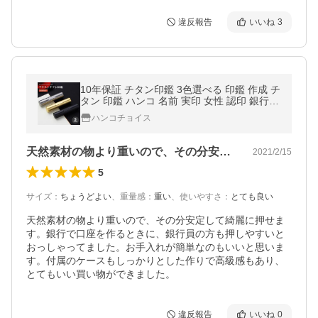
違反報告
いいね
3
10年保証 チタン印鑑 3色選べる 印鑑 作成 チ
タン 印鑑 ハンコ 名前 実印 女性 認印 銀行印
男性 はんこ おしゃれ 判子【目印付 ブラスト
ハンコチョイス
チタン 10.5-15.0ｍｍ】
天然素材の物より重いので、その分安定し…
2021/2/15
5
サイズ
：
ちょうどよい
、
重量感
：
重い
、
使いやすさ
：
とても良い
天然素材の物より重いので、その分安定して綺麗に押せま
す。銀行で口座を作るときに、銀行員の方も押しやすいと
おっしゃってました。お手入れが簡単なのもいいと思いま
す。付属のケースもしっかりとした作りで高級感もあり、
とてもいい買い物ができました。
違反報告
いいね
0