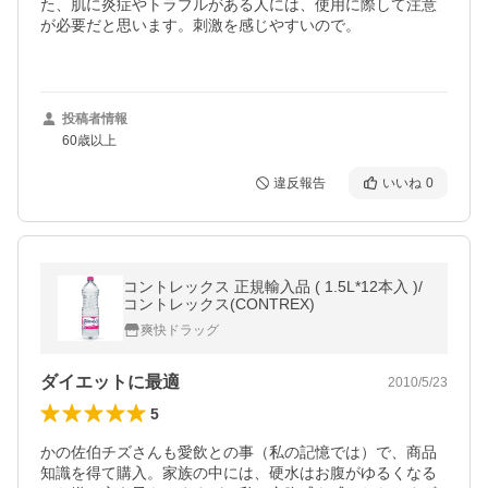
た、肌に炎症やトラブルがある人には、使用に際して注意
が必要だと思います。刺激を感じやすいので。

投稿者情報
60歳以上
違反報告
いいね
0
コントレックス 正規輸入品 ( 1.5L*12本入 )/
コントレックス(CONTREX)
爽快ドラッグ
ダイエットに最適
2010/5/23
5
かの佐伯チズさんも愛飲との事（私の記憶では）で、商品
知識を得て購入。家族の中には、硬水はお腹がゆるくなる