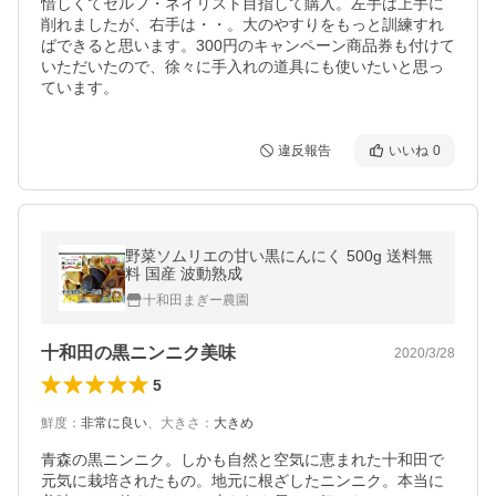
惜しくてセルフ・ネイリスト目指して購入。左手は上手に
削れましたが、右手は・・。大のやすりをもっと訓練すれ
ばできると思います。300円のキャンペーン商品券も付けて
いただいたので、徐々に手入れの道具にも使いたいと思っ
ています。
違反報告
いいね
0
野菜ソムリエの甘い黒にんにく 500g 送料無
料 国産 波動熟成
十和田まぎー農園
十和田の黒ニンニク美味
2020/3/28
5
鮮度
：
非常に良い
、
大きさ
：
大きめ
青森の黒ニンニク。しかも自然と空気に恵まれた十和田で
元気に栽培されたもの。地元に根ざしたニンニク。本当に