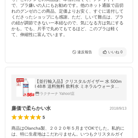
で、ブラ嫌いの人にもお勧めです。他のネット通販で品切
れのグンゼのこの商品。定価よりお安く、すぐに送付して
くださったショップにも感謝。ただ、しいて難点は、ブラ
の紐が調節できない一本紐なので、気になる方は気にする
かも。でも、片手で丸めてもてるほど、このブラは軽く
て、伸縮性に富んでいます。
違反報告
いいね
0
【並行輸入品】クリスタルガイザー 水 500m
l 48本 送料無料 飲料水 ミネラルウォーター
天然水 48本入り 送料無料 まとめ買い シャ
ラクチーナ Yahoo!店
スタ オランチャ
廉価で柔らかい水
2018/9/13
5
商品はOlancha製、２０２０年５月までOKでした。私的に
は、特に生産地はこだわりません。いつもクリスタルガイ