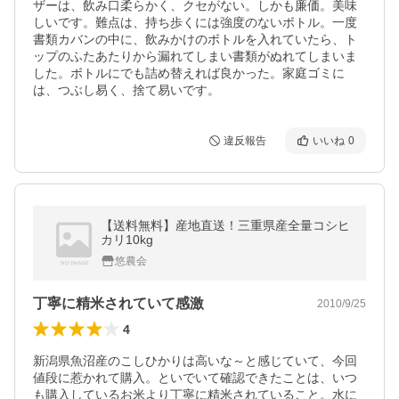
ザーは、飲み口柔らかく、クセがない。しかも廉価。美味
しいです。難点は、持ち歩くには強度のないボトル。一度
書類カバンの中に、飲みかけのボトルを入れていたら、ト
ップのふたあたりから漏れてしまい書類がぬれてしまいま
した。ボトルにでも詰め替えれば良かった。家庭ゴミに
は、つぶし易く、捨て易いです。
違反報告
いいね
0
【送料無料】産地直送！三重県産全量コシヒ
カリ10kg
悠農会
丁寧に精米されていて感激
2010/9/25
4
新潟県魚沼産のこしひかりは高いな～と感じていて、今回
値段に惹かれて購入。といでいて確認できたことは、いつ
も購入しているお米より丁寧に精米されていること。水に