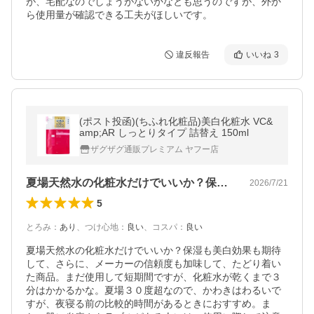
が、宅配なのでしょうがないかなとも思うのですが、外か
ら使用量が確認できる工夫がほしいです。
違反報告
いいね
3
(ポスト投函)(ちふれ化粧品)美白化粧水 VC&
amp;AR しっとりタイプ 詰替え 150ml
ザグザグ通販プレミアム ヤフー店
夏場天然水の化粧水だけでいいか？保湿も…
2026/7/21
5
とろみ
：
あり
、
つけ心地
：
良い
、
コスパ
：
良い
夏場天然水の化粧水だけでいいか？保湿も美白効果も期待
して、さらに、メーカーの信頼度も加味して、たどり着い
た商品。まだ使用して短期間ですが、化粧水が乾くまで３
分はかかるかな。夏場３０度超なので、かわきはわるいで
すが、夜寝る前の比較的時間があるときにおすすめ。ま