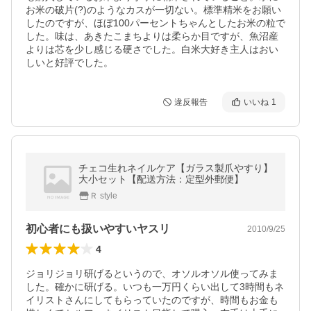
お米の破片(?)のようなカスが一切ない。標準精米をお願い
したのですが、ほぼ100パーセントちゃんとしたお米の粒で
した。味は、あきたこまちよりは柔らか目ですが、魚沼産
よりは芯を少し感じる硬さでした。白米大好き主人はおい
しいと好評でした。
違反報告
いいね
1
チェコ生れネイルケア【ガラス製爪やすり】
大小セット【配送方法：定型外郵便】
Ｒ style
初心者にも扱いやすいヤスリ
2010/9/25
4
ジョリジョリ研げるというので、オソルオソル使ってみま
した。確かに研げる。いつも一万円くらい出して3時間もネ
イリストさんにしてもらっていたのですが、時間もお金も