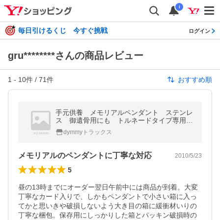
i
毎日引けるくじ 今すぐ挑戦
ログイン
gru********さんの商品レビュー
1
-
10
件 /
71
件
おすすめ順
手元供養 メモリアルペンダント ステンレ
ス 御遺骨用にも トルネードタイプ専用ケ
ース入り！
dymmyトラックス
メモリアルのペンダントに丁寧な対応
2010/5/23
5
昼の13時までにオーダー翌日午前中には商品が到着。大変
丁寧なカード入りで、しかもペンダントで小さい箱に入っ
てかと思いきや破損しないよう大き目の箱に緩衝材いりの
丁寧な梱包。保存用にしっかりした箱とパッキン破損時の