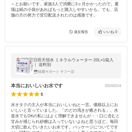
～とお願いです。家族3人で消費に3ヶ月かかったので。夏
場は紙の小袋があればもっと購入しやすいかも。でも、店
舗の方の努力で翌日配送されたのは感激です。
違反報告
いいね
0
日田天領水 ミネラルウォーター 20L×1箱入
｜ 送料別
味園サポート ヤフー店
本当においしいお水です
2010/2/14
5
水オタクの主人が本当においしいねと一言。価格以上にお
いしいと言っていました。「のどの渇きが癒される」。水
道水でもOKの私にはよく理解できませんが・・口に含むと
甘みが感じられ砂糖は入っていないよねと思うほど。毎回
大切に飲んでいきたいお水です。パッケージについてです