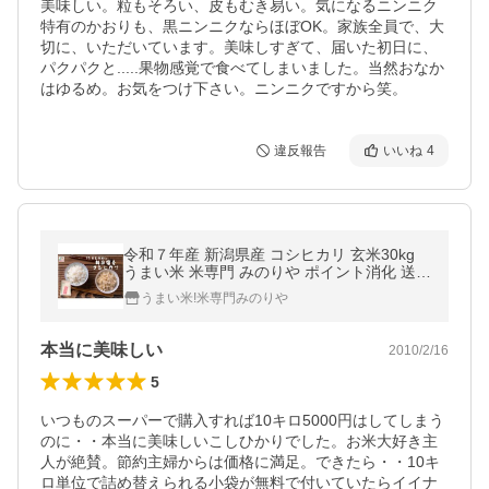
美味しい。粒もそろい、皮もむき易い。気になるニンニク
特有のかおりも、黒ニンニクならほぼOK。家族全員で、大
切に、いただいています。美味しすぎて、届いた初日に、
パクパクと.....果物感覚で食べてしまいました。当然おなか
はゆるめ。お気をつけ下さい。ニンニクですから笑。
違反報告
いいね
4
令和７年産 新潟県産 コシヒカリ 玄米30kg
うまい米 米専門 みのりや ポイント消化 送料
無料
うまい米!米専門みのりや
本当に美味しい
2010/2/16
5
いつものスーパーで購入すれば10キロ5000円はしてしまう
のに・・本当に美味しいこしひかりでした。お米大好き主
人が絶賛。節約主婦からは価格に満足。できたら・・10キ
ロ単位で詰め替えられる小袋が無料で付いていたらイイナ