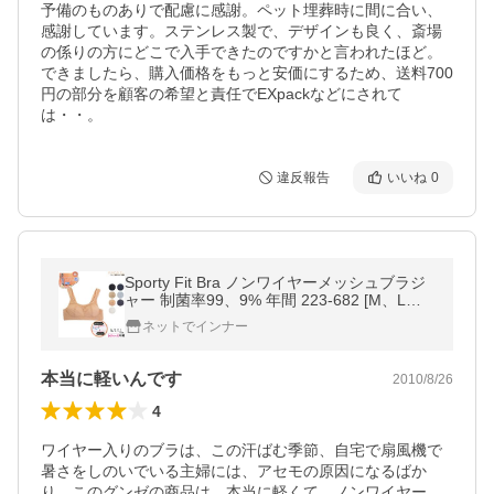
予備のものありで配慮に感謝。ペット埋葬時に間に合い、
感謝しています。ステンレス製で、デザインも良く、斎場
の係りの方にどこで入手できたのですかと言われたほど。
できましたら、購入価格をもっと安価にするため、送料700
円の部分を顧客の希望と責任でEXpackなどにされて
は・・。
違反報告
いいね
0
Sporty Fit Bra ノンワイヤーメッシュブラジ
ャー 制菌率99、9% 年間 223-682 [M、L、L
Lサイズ] 婦人
ネットでインナー
本当に軽いんです
2010/8/26
4
ワイヤー入りのブラは、この汗ばむ季節、自宅で扇風機で
暑さをしのいでいる主婦には、アセモの原因になるばか
り。このグンゼの商品は、本当に軽くて、ノンワイヤー