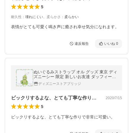
5
耐久性
：
壊れにくい
、
柔らかさ
：
柔らかい
表情がとても可愛く鳴き声に癒され幸せ気分になれます。
違反報告
いいね
0
ぬいぐるみストラップ オル グッズ 東京 ディ
ズニーシー 限定 新しいお友達 ダッフィー＆
フレンズ 仲間入り オル・メル オルメル オル
ディズニーストアブリッジ
くん カメ 亀 ぬいスト
ビックリするよな、とても丁寧な作りで非…
2020/7/15
5
ビックリするよな、とても丁寧な作りで非常に可愛い。