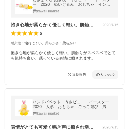
ー 2020 ぬいぐるみ おもちゃ インテ
リア アクセサリー 人形 シー グッズ
kawaii market
お土産
抱き心地が柔らかく優しく軽い。肌触りが…
2020/7/15
5
耐久性
：
壊れにくい
、
柔らかさ
：
柔らかい
抱き心地が柔らかく優しく軽い。肌触りがスベスベでとて
も気持ち良い。眠っている表情に癒されます。
違反報告
いいね
0
ハンドパペット うさピヨ イースター
2020 人形 おもちゃ ごっこ遊び 男の
子 女の子 インテリア シー グッズ お
kawaii market
土産
表情がとても可愛く鳴き声に癒され幸せ気…
2020/7/15