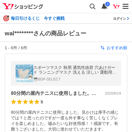
i
毎日引けるくじ 今すぐ挑戦
ログイン
wal********さんの商品レビュー
1
-
6
件 /
6
件
おすすめ順
スポーツマスク 秋用 通気性抜群 穴あけガー
ド ランニングマスク 洗える 涼しい 運動用マ
スク UVカット 2枚入り 在庫あり 送料無料
BDP-SELECT
翌日発送
80分間の屋内テニスに使用しました。見…
2020/6/19
5
80分間の屋内テニスに使用しました。見かけは厚手の感じ
では？と思ったのですが一度も外す事なく苦しくなくプレ
イを楽しめました。噓みたいな好使用感！！感謝です。有
難うございました。大切に使わせていただきます。