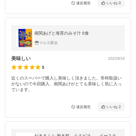
違反報告
いいね
0
南関あげと海苔のみそ汁 6食
マルヱ醤油
美味しい
2022/9/16
5
近くのスーパーで購入し美味しく頂きました。常時取扱い
がないので今回購入、南関あげがとても美味しく気に入っ
ています。
違反報告
いいね
2
だきまくら 抱き枕 うさピヨ イースタ