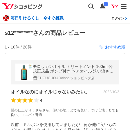
i
毎日引けるくじ 今すぐ挑戦
ログイン
s12********さんの商品レビュー
1
-
10
件 /
26
件
おすすめ順
モロッカンオイル トリートメント 100ml 公
式正規品 ポンプ付き ヘアオイル 洗い流さな
いトリートメント ショッパー付き ポイント
CHOUCHOU Yahoo!ショッピング店
利用
オイルなのにオイルじゃないみたい。
2022/10/2
4
髪の仕上がり
：
さらさら
、
使い心地
：
とても良い
、
つけ心地
：
とても
良い
、
コスパ
：
普通
以前、ミルボンを使用していましたが、何か他に良いもの