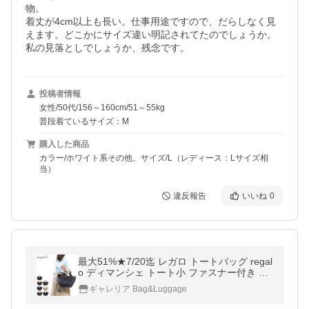
物。

着丈が4cm以上も長い。仕事用途ですので、だらしなく見
えます。どこかにサイズ違い明記されてたのでしょうか。
投稿者情報
女性/50代/156～160cm/51～55kg
普段着ているサイズ：M
購入した商品
カラー/ホワイト系その他、サイズ/L（レディース：Lサイズ相
当）
違反報告
いいね
0
最大51%★7/20迄 レガロ トートバッグ regal
o ディマンシェ トート小 ファスナー付き 小
さめ レディース カモフラージュ レオパード
ギャレリア Bag&Luggage
RE-4151