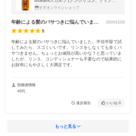
urokamiスカルプ (ノンシリコン、アミノ酸
系)(リンス・コンディショナー不要) 柑橘系
すずオンラインショップ
400mL
年齢による髪のパサつきに悩んでいました…
2020/12/20
5
年齢による髪のパサつきに悩んでいました。半信半疑で試
してみたら、スゴくいいです。リンスをしなくても全くパ
サつきません。ちょっとお値段が高いかな？と思っていま
したが、リンス、コンディショナーも不要なので結果的に
お財布にもやさしく大満足です。
投稿者情報
40代
違反報告
いいね
0
もっと見る