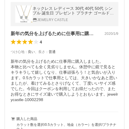
ネックレス レディース 30代 40代 50代 シン
プル 誕生日 プレゼント プラチナ ゴールド 1
8金 K18 18K 金属アレルギー ジュエリー 女
JEWELRY CASTLE
性 cz ダイヤ ダイヤモンド
新年の気分を上げるために仕事用に購入し…
2020/1/9
4
つけ心地
：
良い
、
長さ
：
普通
新年の気分を上げるために仕事用に購入しました。

本物と比べても全く見劣りしません。休憩中に鏡で見ると
キラキラして嬉しくなり、仕事頑張ろう！と気合いが入り
ます。0.5カラットで仕事用としては、大きいかなあと思い
ましたが、着けてみるとさりげなくて、丁度いいサイズ感
でした。今回はクーポンを利用してお得だったので、また
お得なときにサイズ違いで購入しようとおもいます。jewelr
ycastle-10002298
購入した商品
カラット数を選択/0.5カラット、地金（カラー）を選択/プラチナ