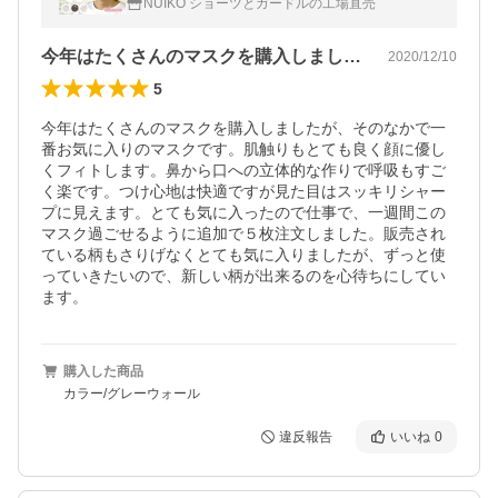
NUIKO ショーツとガードルの工場直売
ク 小林縫製
今年はたくさんのマスクを購入しましたが…
2020/12/10
5
今年はたくさんのマスクを購入しましたが、そのなかで一
番お気に入りのマスクです。肌触りもとても良く顔に優し
くフィトします。鼻から口への立体的な作りで呼吸もすご
く楽です。つけ心地は快適ですが見た目はスッキリシャー
プに見えます。とても気に入ったので仕事で、一週間この
マスク過ごせるように追加で５枚注文しました。販売され
ている柄もさりげなくとても気に入りましたが、ずっと使
っていきたいので、新しい柄が出来るのを心待ちにしてい
ます。
購入した商品
カラー/グレーウォール
違反報告
いいね
0