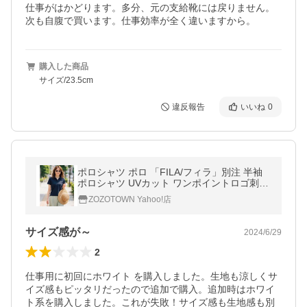
仕事がはかどります。多分、元の支給靴には戻りません。
次も自腹で買います。仕事効率が全く違いますから。
購入した商品
サイズ/23.5cm
違反報告
いいね
0
ポロシャツ ポロ 「FILA/フィラ」別注 半袖
ポロシャツ UVカット ワンポイントロゴ刺繍
レディース
ZOZOTOWN Yahoo!店
サイズ感が～
2024/6/29
2
仕事用に初回にホワイト を購入しました。生地も涼しくサ
イズ感もピッタリだったので追加で購入。追加時はホワイ
ト系を購入しました。これが失敗！サイズ感も生地感も別