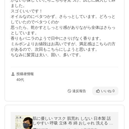
がないか探していたらこちらを見つけ、試しに購入してみ
ました。

スゴくいいです！

オイルなのにベタつかず、さらっとしています。どろっと
していたのでベタつくのか

思ったら、乾かすとしっとり感がありながら全体はさらっ
としています。

香りもバニラのようで日中にさりげなく香ります。

ミルボンよりお値段はお高いですが、満足感はこちらの方
があるので、次回もこちらにしようと思います。

ちなみに髪質は太い、固い、多いです。
投稿者情報
40代
違反報告
いいね
0
肌に優しい マスク 肌荒れ しない 日本製 話
しやすい 呼吸 立体 布 綿 おしゃれ 洗える 吸
水速乾 UVカット ピーチテックオフィストー