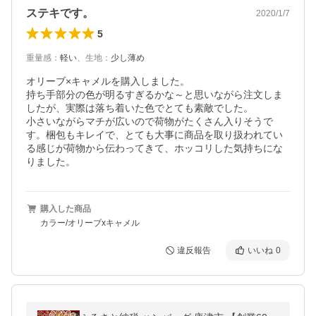
ステキです。
2020/1/7
5
重量感
：
軽い
、
生地
：
少し薄め
オリーブ×キャメルを購入しました。

持ち手部分の色が明るすぎるかな～と思いながら注文しま
したが、実際は落ち着いた色でとても素敵でした。

小さいながらマチが広いので荷物がたくさん入りそうで
す。梱包もキレイで、とても大事に商品を取り扱われてい
る感じが荷物から伝わってきて、ホッコリした気持ちにな
りました。
購入した商品
カラー/オリーブxキャメル
違反報告
いいね
0