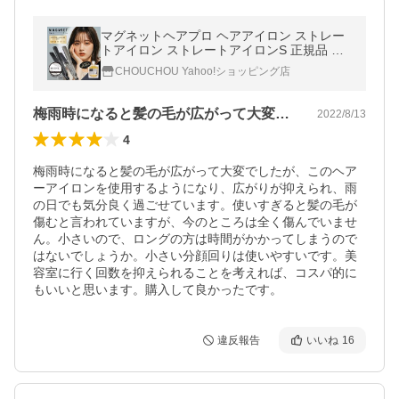
マグネットヘアプロ ヘアアイロン ストレー
トアイロン ストレートアイロンS 正規品 プ
ロ サロン専売品 ホリスティックキュア 海外
CHOUCHOU Yahoo!ショッピング店
対応 1年保証 おまけ付き
梅雨時になると髪の毛が広がって大変でし…
2022/8/13
4
梅雨時になると髪の毛が広がって大変でしたが、このヘア
ーアイロンを使用するようになり、広がりが抑えられ、雨
の日でも気分良く過ごせています。使いすぎると髪の毛が
傷むと言われていますが、今のところは全く傷んでいませ
ん。小さいので、ロングの方は時間がかかってしまうので
はないでしょうか。小さい分顔回りは使いやすいです。美
容室に行く回数を抑えられることを考えれば、コスパ的に
もいいと思います。購入して良かったです。
違反報告
いいね
16