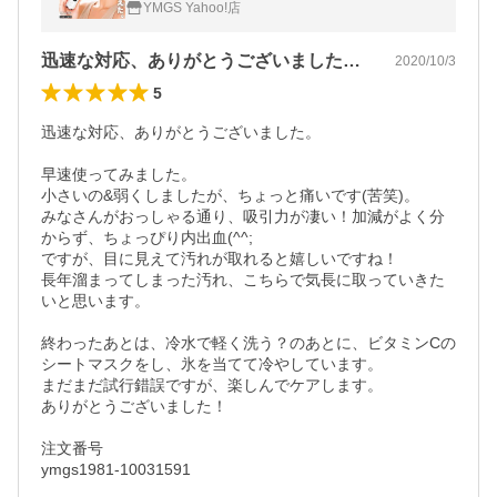
YMGS Yahoo!店
ング 毛穴洗浄 美容家電
迅速な対応、ありがとうございました。早…
2020/10/3
5
迅速な対応、ありがとうございました。

早速使ってみました。

小さいの&弱くしましたが、ちょっと痛いです(苦笑)。

みなさんがおっしゃる通り、吸引力が凄い！加減がよく分
からず、ちょっぴり内出血(^^;

ですが、目に見えて汚れが取れると嬉しいですね！

長年溜まってしまった汚れ、こちらで気長に取っていきた
いと思います。

終わったあとは、冷水で軽く洗う？のあとに、ビタミンCの
シートマスクをし、氷を当てて冷やしています。

まだまだ試行錯誤ですが、楽しんでケアします。

ありがとうございました！

注文番号

ymgs1981-10031591