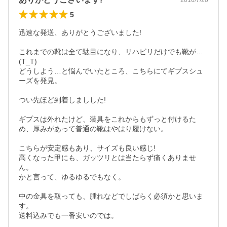
5
迅速な発送、ありがとうございました!

これまでの靴は全て駄目になり、リハビリだけでも靴が…
(T_T)

どうしよう…と悩んでいたところ、こちらにてギプスシュ
ーズを発見。

つい先ほど到着しましした!

ギプスは外れたけど、装具をこれからもずっと付けるた
め、厚みがあって普通の靴はやはり履けない。

こちらが安定感もあり、サイズも良い感じ!

高くなった甲にも、ガッツリとは当たらず痛くありませ
ん。

かと言って、ゆるゆるでもなく。

中の金具を取っても、腫れなどでしばらく必須かと思いま
す。

送料込みでも一番安いのでは。
