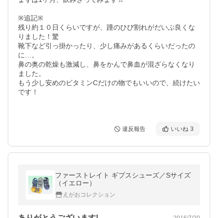
※追記※

残り約１０日くらいですが、踵のひび割れがだいぶ良くな
りました！驚

靴下など引っ掛かったり、少し痛みがあるくらいだったの
に…。

鼻の奥の乾燥も激減し、鼻をかんで鼻血が混ざらなくなり
ました。

もう少し安めのビタミンCだけの物でもいいので、続けたい
です！

違反報告
いいね
3
ファーストレイト ギプスシューズ／Sサイズ
（イエロー）
えがおコレクション
ありがとうございます!
2016/7/20