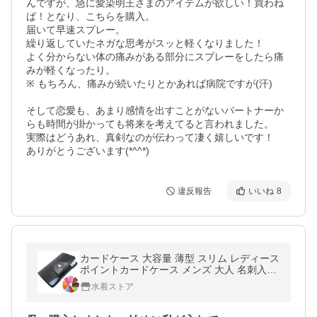
んですが、急に愛染明王さまのアイテムが欲しい！買わね
ば！となり、こちらを購入。

届いて早速スプレー。

繰り返していたネガな思考がスッと軽くなりました！

よく分からない体の痛みがある部分にスプレーをしたら痛
みが軽くなったり。

※ もちろん、痛みが続いたりとかあれば病院ですが(汗)

そして恋愛も、あまり感情を出すことがないパートナーか
らも時間が掛かっても将来を考えてると言われました。

実際はどうあれ、真剣なのが伝わって凄く嬉しいです！

ありがとうございます(*^^*)
違反報告
いいね
8
カードケース 大容量 薄型 スリム レディース
ポイントカードケース メンズ 大人 名刺入れ
24枚収納可能 合皮 レザー
水着ストア