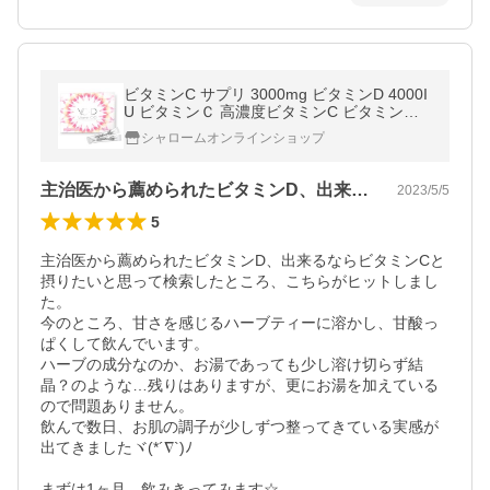
ビタミンC サプリ 3000mg ビタミンD 4000I
U ビタミンＣ 高濃度ビタミンC ビタミンＤ
サプリメント VCD ビタミンCサプリ 30日分
シャロームオンラインショップ
主治医から薦められたビタミンD、出来る…
2023/5/5
5
主治医から薦められたビタミンD、出来るならビタミンCと
摂りたいと思って検索したところ、こちらがヒットしまし
た。

今のところ、甘さを感じるハーブティーに溶かし、甘酸っ
ぱくして飲んでいます。

ハーブの成分なのか、お湯であっても少し溶け切らず結
晶？のような…残りはありますが、更にお湯を加えている
ので問題ありません。

飲んで数日、お肌の調子が少しずつ整ってきている実感が
出てきましたヾ(*´∇`)ﾉ

まずは1ヶ月、飲みきってみます☆
