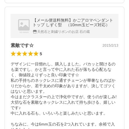
【メール便送料無料】かごアロマペンダント
トップ しずく型 （10mm玉ビーズ対応）
天然石と刺繍リボンのお店 石の蔵
素敵です☆
2015/2/13
5
デザインに一目惚れし、購入しました。パカッと開けるの
も楽ですし、かと言って中に入れた石が落ちる心配もな
く、御値段よりずっと良い印象です☆

私の手持ちのネックレスに通すチェーンが華奢なものばか
りだからか、若干太めの印象がありますが、決してゴツく
はないと思います。

今はまだクラスターの上で浄化中ですが、使うのが楽しみ!

大切な石を素敵なネックレスに入れて持ち歩ける、嬉しい
です♪

中に入れる石も、いろいろと楽しみたいと思います。

ちなみに、今は6mm玉の石を2つ入れています。余裕で入