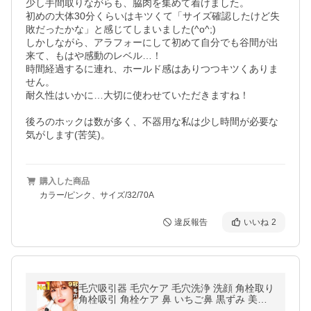
少し手間取りながらも、脇肉を集めて着けました。

初めの大体30分くらいはキツくて「サイズ確認したけど失
敗だったかな」と感じてしまいました(^o^;)

しかしながら、アラフォーにして初めて自分でも谷間が出
来て、もはや感動のレベル…！

時間経過するに連れ、ホールド感はありつつキツくありま
せん。

耐久性はいかに…大切に使わせていただきますね！

後ろのホックは数が多く、不器用な私は少し時間が必要な
気がします(苦笑)。
購入した商品
カラー/ピンク、サイズ/32/70A
違反報告
いいね
2
毛穴吸引器 毛穴ケア 毛穴洗浄 洗顔 角栓取り
角栓吸引 角栓ケア 鼻 いちご鼻 黒ずみ 美顔
器 リフトアップ 目元 ems 毛穴ケア ピーリ