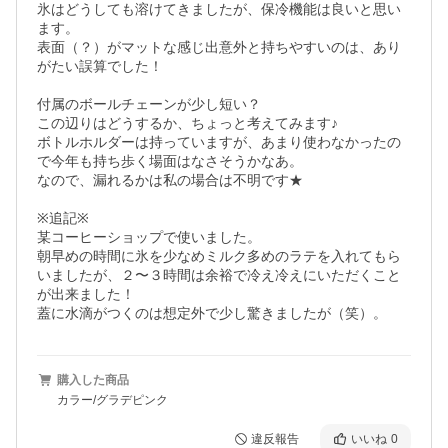
氷はどうしても溶けてきましたが、保冷機能は良いと思い
ます。

表面（？）がマットな感じ出意外と持ちやすいのは、あり
がたい誤算でした！

付属のボールチェーンが少し短い？

この辺りはどうするか、ちょっと考えてみます♪

ボトルホルダーは持っていますが、あまり使わなかったの
で今年も持ち歩く場面はなさそうかなあ。

なので、漏れるかは私の場合は不明です★

※追記※

某コーヒーショップで使いました。

朝早めの時間に氷を少なめミルク多めのラテを入れてもら
いましたが、２〜３時間は余裕で冷え冷えにいただくこと
が出来ました！

蓋に水滴がつくのは想定外で少し驚きましたが（笑）。
購入した商品
カラー/グラデピンク
違反報告
いいね
0