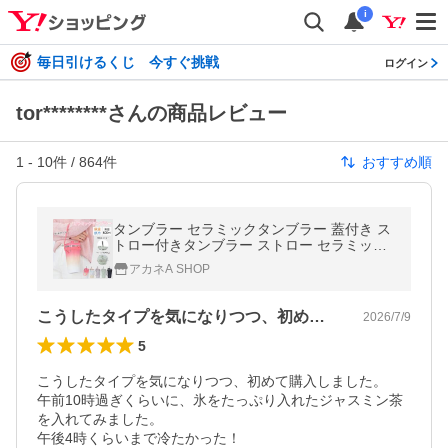
i
毎日引けるくじ 今すぐ挑戦
ログイン
tor********さんの商品レビュー
1
-
10
件 /
864
件
おすすめ順
タンブラー セラミックタンブラー 蓋付き ス
トロー付きタンブラー ストロー セラミック
持ち運び 蓋付きタンブラー ステンレスタン
アカネA SHOP
ブラー こぼれない コーヒー
こうしたタイプを気になりつつ、初めて購…
2026/7/9
5
こうしたタイプを気になりつつ、初めて購入しました。

午前10時過ぎくらいに、氷をたっぷり入れたジャスミン茶
を入れてみました。

午後4時くらいまで冷たかった！
