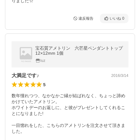
りました☆
違反報告
いいね
0
宝石質アメトリン 六芒星ペンダントトップ
12×12mm 1個
luz
大満足です♪
2016/3/14
5
数年憧れつつ、なかなかご縁が結ばれなく、ちょっと諦め
かけていたアメトリン。

ホワイトデーのお返しに、と彼がプレゼントしてくれるこ
とになりました!

一目惚れをした、こちらのアメトリンを注文させて頂きま
した。
