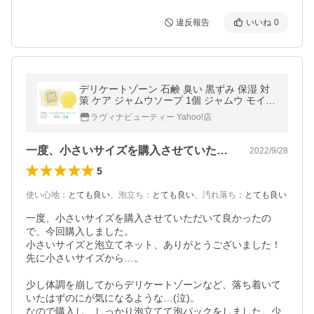
違反報告
いいね
0
デリケートゾーン 石鹸 臭い 黒ずみ 保湿 対
策 ケア ジャムウソープ 1個 ジャムウ モイス
チュアソープ デリケート ハーバルソープ ジ
ラヴィナビューティー Yahoo!店
ャウム ニキビ予防
一度、小さいサイズを購入させていただい…
2022/9/28
5
使い心地
：
とても良い
、
泡立ち
：
とても良い
、
汚れ落ち
：
とても良い
一度、小さいサイズを購入させていただいて良かったの
で、今回購入しました。

小さいサイズと泡立てネット、ありがとうございました！

先に小さいサイズから…。

少し体調を崩してからデリケートゾーンなど、落ち着いて
いたはずのにが気になるような…(泣)。

なので購入し、しっかり泡立てて泡パックをしました。少