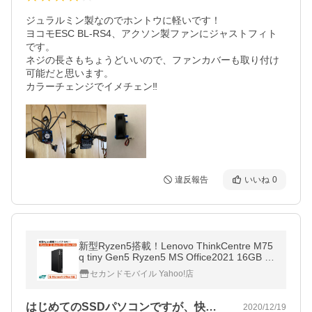
ジュラルミン製なのでホントウに軽いです！

ヨコモESC BL-RS4、アクソン製ファンにジャストフィト
です。

ネジの長さもちょうどいいので、ファンカバーも取り付け
可能だと思います。

カラーチェンジでイメチェン‼︎
違反報告
いいね
0
新型Ryzen5搭載！Lenovo ThinkCentre M75
q tiny Gen5 Ryzen5 MS Office2021 16GB 2
56GB SSD Windows11 新品 小型 デスクトッ
セカンドモバイル Yahoo!店
プ
はじめてのSSDパソコンですが、快適に…
2020/12/19