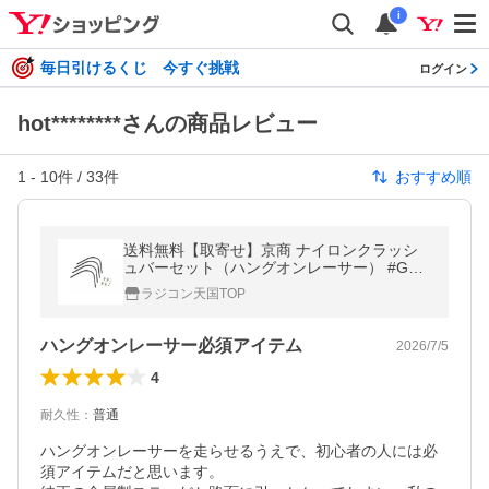
i
毎日引けるくじ 今すぐ挑戦
ログイン
hot********さんの商品レビュー
1
-
10
件 /
33
件
おすすめ順
送料無料【取寄せ】京商 ナイロンクラッシ
ュバーセット（ハングオンレーサー） #GP
W22
ラジコン天国TOP
ハングオンレーサー必須アイテム
2026/7/5
4
耐久性
：
普通
ハングオンレーサーを走らせるうえで、初心者の人には必
須アイテムだと思います。
