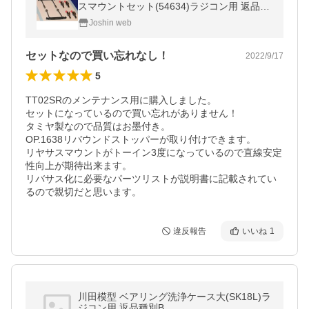
スマウントセット(54634)ラジコン用 返品種
別B
Joshin web
セットなので買い忘れなし！
2022/9/17
5
TT02SRのメンテナンス用に購入しました。

セットになっているので買い忘れがありません！

タミヤ製なので品質はお墨付き。

OP.1638リバウンドストッパーが取り付けできます。

リヤサスマウントがトーイン3度になっているので直線安定
性向上が期待出来ます。

リバサス化に必要なパーツリストが説明書に記載されてい
るので親切だと思います。
違反報告
いいね
1
川田模型 ベアリング洗浄ケース大(SK18L)ラ
ジコン用 返品種別B