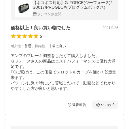
【ネコポス対応】G-FORCE(ジーフォース)/
G0017/PROGBOX(プログラムボックス)
ラジコン夢空間
価格以上！良い買い物でした
2021/9/26
5
耐久性
：
普通
、
操縦性
：
非常に良い
アンプのブレーキ調整をしたくて購入しました。

Ｇフォースさんの商品はコストパフォーマンスに優れ大満
足です。

PCに繋げば、この価格でスロットルカーブを細かく設定出
来ます。

パソコンに繋ぐ時に少し苦戦したので、動画などでわかり
やすくした方が良いと思います。
違反報告
いいね
0