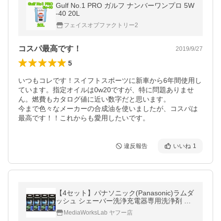
Gulf No.1 PRO ガルフ ナンバーワンプロ 5W
-40 20L
フェイスオブファクトリー2
コスパ最高です！
2019/9/27
5
いつもコレです！スイフトスポーツに新車から6年間使用し
ています。指定オイルは0w20ですが、特に問題ありませ
ん。燃費もカタログ値に近い数字だと思います。

今まで色々なメーカーの合成油を使いましたが、コスパは
最高です！！これからも愛用したいです。
違反報告
いいね
1
【4セット】パナソニック(Panasonic)ラムダ
ッシュ シェーバー洗浄充電器専用洗浄剤 お
徳用パック ポイント消化 4000円以下 ES-4L
MediaWorksLab ヤフー店
03-4SET