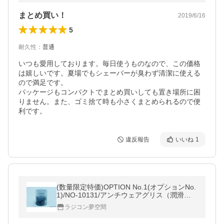
まとめ買い！
2019/6/16
5
耐久性
：
普通
いつも愛用しております。毎日使うものなので、この価格
は嬉しいです。夏場でもシェーバーが臭わず清潔に使える
ので満足です。

パッケージもコンパクトでまとめ買いしても置き場所に困
りません。また、ゴミ捨て時も小さくまとめられるので便
利です。
違反報告
いいね
1
(数量限定特価)OPTION No.1(オプションNo.
1)/NO-10131/アンチウェアグリス（潤滑油
添加剤配合/10g）
ラジコン夢空間