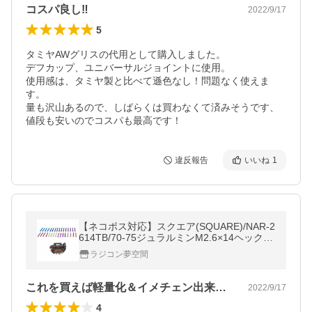
コスパ良し‼︎
2022/9/17
5
タミヤAWグリスの代用として購入しました。

デフカップ、ユニバーサルジョイントに使用。

使用感は、タミヤ製と比べて遜色なし！問題なく使えま
す。

量も沢山あるので、しばらくは買わなくて済みそうです、
違反報告
いいね
1
【ネコポス対応】スクエア(SQUARE)/NAR-2
614TB/70-75ジュラルミンM2.6×14ヘックス
ビス(ライトブルー) 4pcs
ラジコン夢空間
これを買えば軽量化＆イメチェン出来る⁉︎
2022/9/17
4