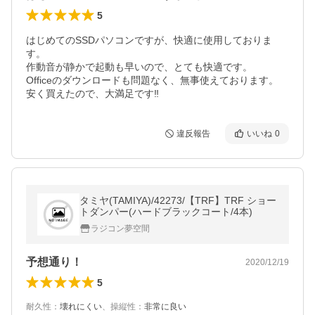
5
はじめてのSSDパソコンですが、快適に使用しておりま
す。

作動音が静かで起動も早いので、とても快適です。

Officeのダウンロードも問題なく、無事使えております。

安く買えたので、大満足です‼️
違反報告
いいね
0
タミヤ(TAMIYA)/42273/【TRF】TRF ショー
トダンパー(ハードブラックコート/4本)
ラジコン夢空間
予想通り！
2020/12/19
5
耐久性
：
壊れにくい
、
操縦性
：
非常に良い