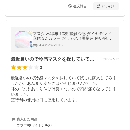
違反報告
いいね
0
マスク 不織布 10枚 接触冷感 ダイヤモンド
立体 3D カラー おしゃれ 4層構造 使い捨て
小顔 血色 入学式 ウエディング セレモニー
GLAMMY-PLUS
メール便送料無料
最近暑いので冷感マスクを探していて試し…
2022/7/12
3
最近暑いので冷感マスクを探していて試しに購入してみま
したが、あんまり冷たさはかんじませんでした。

耳のゴムもあまり伸びは良くないので頭が痛くなってしま
いました。

短時間の使用の日に使用しています。
購入した商品
カラー/ホワイト(10枚)