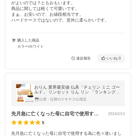
がよいのでは？ともおもいます。

商品に関しては軽くて可愛いです。

まぁ、お安いので、お値段相当です。

ハードケースではないので、意外に柔らかいです。
購入した商品
カラー/ホワイト
違反報告
いいね
0
おりん 業界最安値 仏具「チェリン ミニ ゴー
ルド」 リンセット りん リン 「ランキング1
位」 かわいい おしゃれ コンパクト 仏具用品
仏壇・位牌のゲキヤス仏壇店
激安仏壇店
先月急に亡くなった母に自宅で使用する為…
2024/2/13
5
先月急に亡くなった母に自宅で使用する為に色々迷いまし