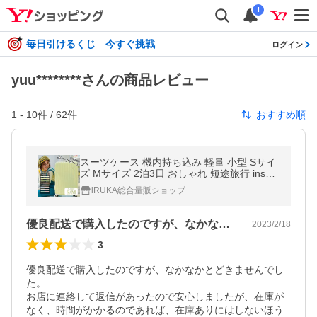
i
毎日引けるくじ 今すぐ挑戦
ログイン
yuu********さんの商品レビュー
1
-
10
件 /
62
件
おすすめ順
スーツケース 機内持ち込み 軽量 小型 Sサイ
ズ Mサイズ 2泊3日 おしゃれ 短途旅行 ins人
気 かわいい キャリーケース キャリーバッグ
iRUKA総合量販ショップ
旅行 8色 1年保証 KDD992
優良配送で購入したのですが、なかなかと…
2023/2/18
3
優良配送で購入したのですが、なかなかとどきませんでし
た。

お店に連絡して返信があったので安心しましたが、在庫が
なく、時間がかかるのであれば、在庫ありにはしないほう