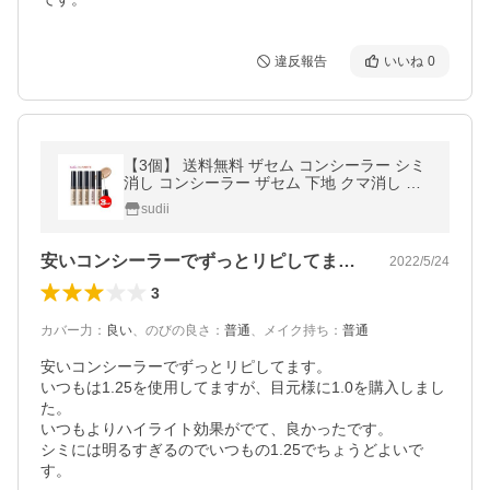
違反報告
いいね
0
【3個】 送料無料 ザセム コンシーラー シミ
消し コンシーラー ザセム 下地 クマ消し 韓
国コスメ
sudii
安いコンシーラーでずっとリピしてます。…
2022/5/24
3
カバー力
：
良い
、
のびの良さ
：
普通
、
メイク持ち
：
普通
安いコンシーラーでずっとリピしてます。

いつもは1.25を使用してますが、目元様に1.0を購入しまし
た。

いつもよりハイライト効果がでて、良かったです。

シミには明るすぎるのでいつもの1.25でちょうどよいで
す。