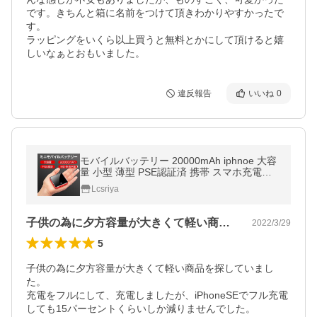
です。きちんと箱に名前をつけて頂きわかりやすかったで
す。

ラッピングをいくら以上買うと無料とかにして頂けると嬉
しいなぁとおもいました。
違反報告
いいね
0
モバイルバッテリー 20000mAh iphnoe 大容
量 小型 薄型 PSE認証済 携帯 スマホ充電器
二台同時充電 残量表示 持ち運び iphone/And
Lcsriya
roid
子供の為に夕方容量が大きくて軽い商品を…
2022/3/29
5
子供の為に夕方容量が大きくて軽い商品を探していまし
た。

充電をフルにして、充電しましたが、iPhoneSEでフル充電
しても15パーセントくらいしか減りませんでした。
