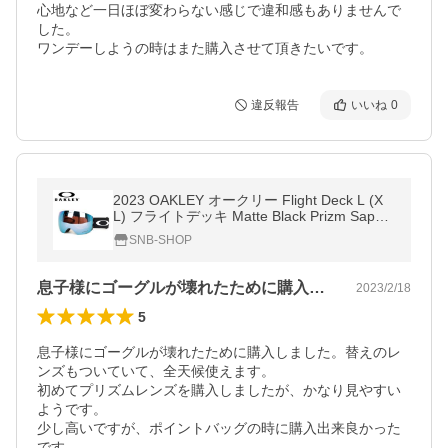
心地など一日ほぼ変わらない感じで違和感もありませんで
した。

ワンデーしようの時はまた購入させて頂きたいです。
違反報告
いいね
0
2023 OAKLEY オークリー Flight Deck L (X
L) フライトデッキ Matte Black Prizm Sapphi
re Iridium&amp;Prizm Clear OO7050-C6
SNB-SHOP
【日本正規品/ゴーグル】
息子様にゴーグルが壊れたために購入しま…
2023/2/18
5
息子様にゴーグルが壊れたために購入しました。替えのレ
ンズもついていて、全天候使えます。

初めてプリズムレンズを購入しましたが、かなり見やすい
ようです。

少し高いですが、ポイントバッグの時に購入出来良かった
です。