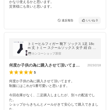
かなり使えるかと思います。

災害様にも良いと思います。
違反報告
いいね
0
トミーヒルフィガー 靴下 ソックス 1足 18c
m 丈 トミー スクールソックス 女子 紺 白 黒
ワンポイント ブランド 制服 学生 通学 TOM
カンコーショップ原宿
MY HILFIGER 3481401
何度か子供の為に購入させて頂いてます。…
2023/2/18
5
何度か子供の為に購入させて頂いてます。

制服にはこれが1番可愛いと思います。

今回在庫がなく、二足購入しましたが、別々の配送でし
た。

ショップからきちんとメールがきて安心して購入できまし
た。
