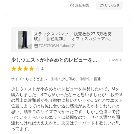
違反報告
いいね
0
スラックス パンツ 「販売枚数27.5万枚突
破」「新色追加」「オフィスカジュアル」
「低身長/高身長/大きいサイズ有」「お気に
ZOZOTOWN Yahoo!店
入り登録数20万突破！」カット…
少しウエストが小さめとのレビューを拝見…
2022/1/7
4
サイズ
：
ちょうどよい
、
生地
：
少し薄め
、
伸縮性
：
普通
少しウエストが小さめとのレビューを拝見したので、Mを
購入しました。Sでも良かったなーと思いましたが、お尻側
の股上に違和感があり微妙に短いというか…Sだとウエスト
位置によってはお尻に食い込む感覚があるかもしれないと
思い、結果このサイズで良かったです。しかし色違いで持
っているくらいシルエットは綺麗なので、サイズ選びを間
違わなければ大丈夫かと。次回はテーパードも欲しいと思
ってます。