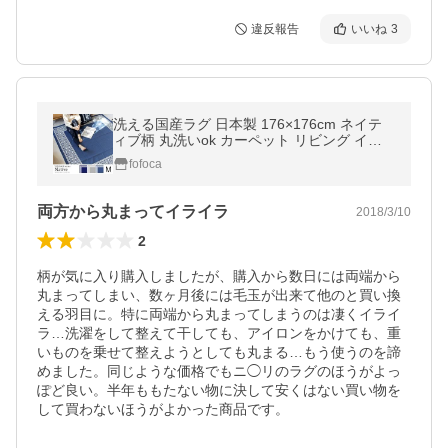
違反報告
いいね
3
洗える国産ラグ 日本製 176×176cm ネイテ
ィブ柄 丸洗いok カーペット リビング イン
テリア 洗える ラグ 日本製 春 夏 秋 冬 軽量
fofoca
両方から丸まってイライラ
2018/3/10
2
柄が気に入り購入しましたが、購入から数日には両端から
丸まってしまい、数ヶ月後には毛玉が出来て他のと買い換
える羽目に。特に両端から丸まってしまうのは凄くイライ
ラ…洗濯をして整えて干しても、アイロンをかけても、重
いものを乗せて整えようとしても丸まる…もう使うのを諦
めました。同じような価格でもニ◯リのラグのほうがよっ
ぽど良い。半年ももたない物に決して安くはない買い物を
して買わないほうがよかった商品です。