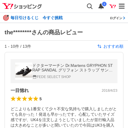
i
毎日引けるくじ 今すぐ挑戦
ログイン
the********さんの商品レビュー
1
-
10
件 /
13
件
おすすめ順
ドクターマーチン Dr.Martens GRYPHON ST
RAP SANDAL グリフォン ストラップ サンダ
ル グラディエーター メンズ・レディースサ
FEDE SELECT SHOP
イズ BLACK ブラック 黒 #15695001
一目惚れ
2018/4/23
5
どこよりも1番安くて少々不安な気持ちで購入しましたがと
ても良かった！発送も早かったです。心配していたサイズ
感ですが、UK4を注文しようとしていましたが並行輸入品
は大きめなことが多いと聞いていたので今回はUK3を購入