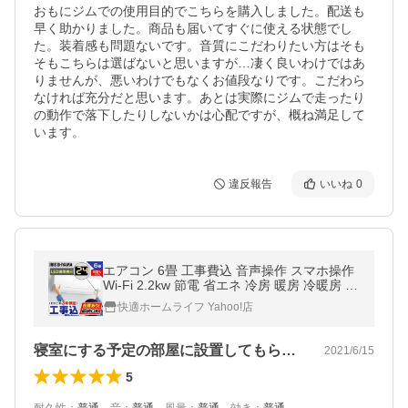
おもにジムでの使用目的でこちらを購入しました。配送も
早く助かりました。商品も届いてすぐに使える状態でし
た。装着感も問題ないです。音質にこだわりたい方はそも
そもこちらは選ばないと思いますが…凄く良いわけではあ
りませんが、悪いわけでもなくお値段なりです。こだわら
なければ充分だと思います。あとは実際にジムで走ったり
の動作で落下したりしないかは心配ですが、概ね満足して
います。
違反報告
いいね
0
エアコン 6畳 工事費込 音声操作 スマホ操作
Wi-Fi 2.2kw 節電 省エネ 冷房 暖房 冷暖房 室
内機 室外機 新生活 一人暮らし 工事費込み
快適ホームライフ Yahoo!店
工事込 IHF-2207W
寝室にする予定の部屋に設置してもらいま…
2021/6/15
5