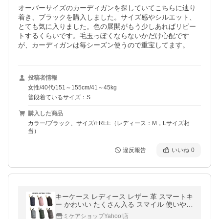
オーバーサイズのカーディガンを探していてこちらに辿り
着き、ブラックを購入しました。サイズ感やシルエット、
とても気に入りました。色の展開がもう少しあればリピー
トするくらいです。毛玉っぽくならないかだけ心配です
が、カーディガンは毎シーズン使うので重宝してます。
投稿者情報
女性/40代/151～155cm/41～45kg
普段着ているサイズ：S
購入した商品
カラー/ブラック、サイズ/FREE（レディース：M，Lサイズ相
当）
違反報告
いいね
0
キーケース レディース レザー 革 スマートキ
ー かわいい たくさん入る スマイル 使いやす
い おしゃれ 大容量 かわいいキーケース
ミケアショップYahoo!店