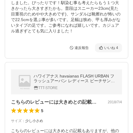
しました。ぴったりです！馴染む事も考えたらもう１つ大
きかったら大きすぎたかも。普段はスニーカー23cm(見た
目重視のためやや大きめです)、サンダルは靴擦れが怖いの
で22.5cmを選ぶ事が多いです。足幅は狭め、甲も厚みがな
いタイプの足です。ご参考になれば嬉しいです。カジュア
ル過ぎずとても気に入りました！
違反報告
いいね
4
ハワイアナス havaianas FLASH URBAN フ
ラッシュアーバン レディース ビーチサンダ
ル(単品購入に限りゆうパケット発送)【hav4
TTT-STORE
-4】
こちらのレビューには大きめとの記載もあ…
2018/7/4
5
サイズ
：
少し小さめ
こちらのレビューには大きめとの記載もありますが、他の