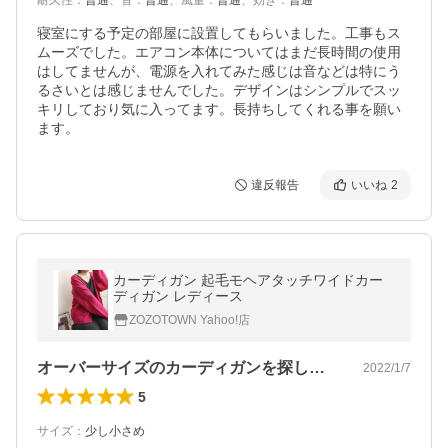
耐久性
：
普通
、
音
：
普通
、
風量
：
普通
、
効き
：
普通
寝室にする予定の部屋に設置してもらいました。工事もス
ムーズでした。エアコン本体についてはまだ長時間の使用
はしてませんが、電源を入れてみた感じは音などは特にう
るさいとは感じませんでした。デザインはシンプルでスッ
キリしており気に入ってます。長持ちしてくれる事を願い
ます。
違反報告
いいね
2
カーディガン 起毛モヘアタッチワイドカー
ディガン レディース
ZOZOTOWN Yahoo!店
オーバーサイズのカーディガンを探してい…
2022/1/7
5
サイズ
：
少し小さめ