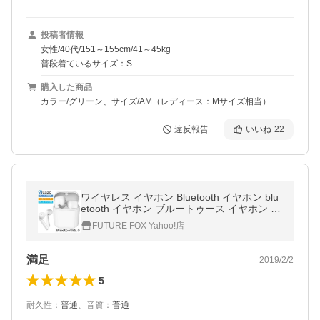
投稿者情報
女性/40代/151～155cm/41～45kg
普段着ているサイズ：S
購入した商品
カラー/グリーン、サイズ/AM（レディース：Mサイズ相当）
違反報告
いいね
22
ワイヤレス イヤホン Bluetooth イヤホン blu
etooth イヤホン ブルートゥース イヤホン ip
hone11 イヤホン iphone Android 対応
FUTURE FOX Yahoo!店
満足
2019/2/2
5
耐久性
：
普通
、
音質
：
普通