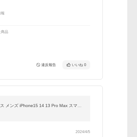
情報
た商品
違反報告
いいね
0
iPhone17 ケース 耐衝撃 MagSafe iPhone17e ケース 本革調 iPhone16 e ケース レザー iPhone17 Pro ケース メンズ iPhone15 14 13 Pro Max スマホケース カバー
2024/4/5