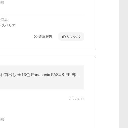
情報
た商品
ンスベリア
違反報告
いいね
0
《メーカー修理対応有》【無料★特典付】 パナソニック フェイサスFF フラットタイプ 壁付けポスト 前入れ前出し 全13色 Panasonic FASUS-FF 郵便受け
2022/7/12
情報