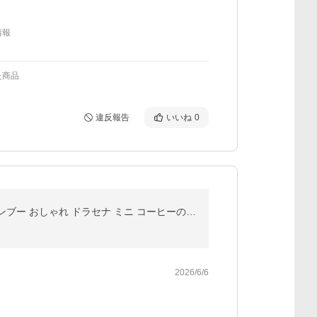
情報
た商品
違反報告
いいね
0
小さい観葉植物 本物 サンスベリア ガジュマル パキラ ポトス ハイドロカルチャー ペペロミア ミリオンバンブー おしゃれ ドラセナ ミニ コーヒーの木 アイビー
2026/6/6