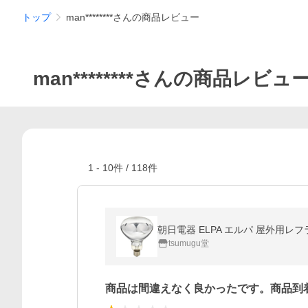
トップ
man********さんの商品レビュー
man********さんの商品レビュ
1
-
10
件 /
118
件
朝日電器 ELPA エルパ 屋外用レフラ
tsumugu堂
商品は間違えなく良かったです。商品到