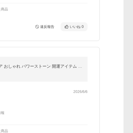
た商品
違反報告
いいね
0
盛り塩 モリオン黒水晶 ＜２個セット ＋ さざれ水晶25g付き＞ 天然石 オルゴナイト 魔除け 置物 インテリア おしゃれ パワーストーン 開運アイテム 幸運 ギフト
2026/6/6
情報
た商品