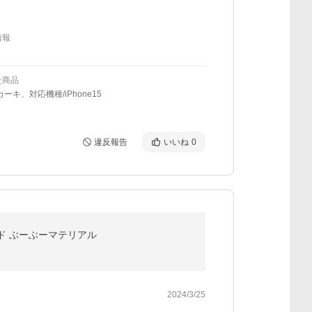
情報
た商品
カーキ、対応機種/iPhone15
違反報告
いいね
0
ンド ぶーぶーマテリアル
2024/3/25