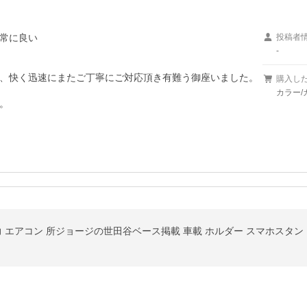
常に良い
投稿者
-
、快く迅速にまたご丁寧にご対応頂き有難う御座いました。
購入し
カラー/
。
力 エアコン 所ジョージの世田谷ベース掲載 車載 ホルダー スマホスタ