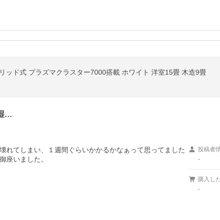
イブリッド式 プラズマクラスター7000搭載 ホワイト 洋室15畳 木造9畳
湿…
壊れてしまい、１週間ぐらいかかるかなぁって思ってました
投稿者
御座いました。
-
購入し
-