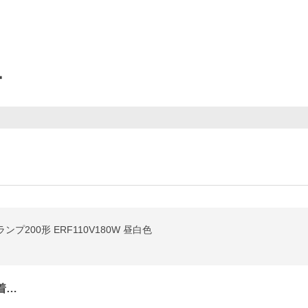
ー
ンプ200形 ERF110V180W 昼白色
着…