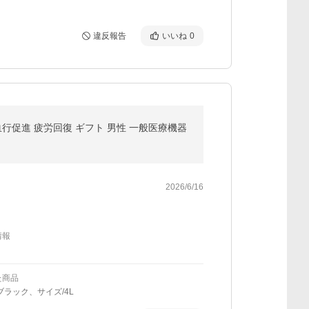
違反報告
いいね
0
血行促進 疲労回復 ギフト 男性 一般医療機器
2026/6/16
情報
た商品
ブラック、サイズ/4L