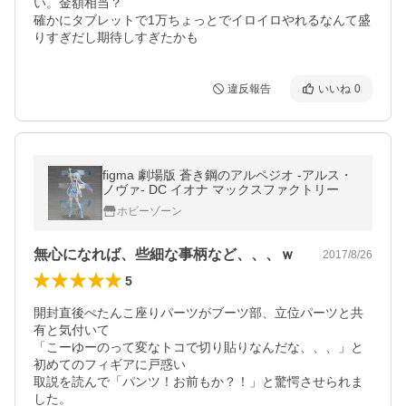
い。金額相当？

確かにタブレットで1万ちょっとでイロイロやれるなんて盛
りすぎだし期待しすぎたかも
違反報告
いいね
0
figma 劇場版 蒼き鋼のアルペジオ -アルス・
ノヴァ‐ DC イオナ マックスファクトリー
ホビーゾーン
無心になれば、些細な事柄など、、、ｗ
2017/8/26
5
開封直後ぺたんこ座りパーツがブーツ部、立位パーツと共
有と気付いて

「こーゆーのって変なトコで切り貼りなんだな、、、」と
初めてのフィギアに戸惑い

取説を読んで「パンツ！お前もか？！」と驚愕させられま
した。
