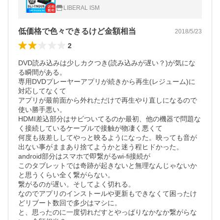
インチ サイエル SLI-TND09 (送料無料)
LIBERAL ISM
低価格で色々できるけど金額相当
2018/5/23
2
DVD読み込みは少しカクつき(読み込みが遅い？)が気にな
る瞬間がある。

専用DVDプレーヤーアプリが続きから再生(レジューム)に
対応してなくて

アプリが最前面から外れただけで再生やり直しになるので
使い勝手悪い。

HDMI差込部分はサビついてるのか最初、他の機器で問題な
く接続しているケーブルで接触が物凄く悪くて

何度も抜差ししてやっと映るようになった。映っても音が
出ない事がままあり捨てようかと迷う程ヒドかった。

android部分はスマホで即繋がるwi-fi接続が

このタブレットでは奇跡が起きないと無理なんじゃないか
と思うくらい全く繋がらない。

繋がるのが遅い。そしてよく切れる。

なのでアプリのインストールや更新もできなくて困ったけ
どリブート数回で多少はマシに。

と、思ったのに一度切れだすとやっぱりなかなか繋がらな