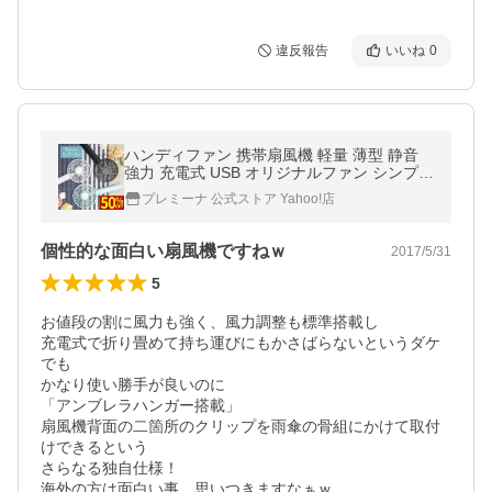
違反報告
いいね
0
ハンディファン 携帯扇風機 軽量 薄型 静音
強力 充電式 USB オリジナルファン シンプル
おしゃれ プレミーナセール 「爆買」＆「母
プレミーナ 公式ストア Yahoo!店
の日」
個性的な面白い扇風機ですねｗ
2017/5/31
5
お値段の割に風力も強く、風力調整も標準搭載し

充電式で折り畳めて持ち運びにもかさばらないというダケ
でも

かなり使い勝手が良いのに

「アンブレラハンガー搭載」

扇風機背面の二箇所のクリップを雨傘の骨組にかけて取付
けできるという

さらなる独自仕様！

海外の方は面白い事、思いつきますなぁｗ
