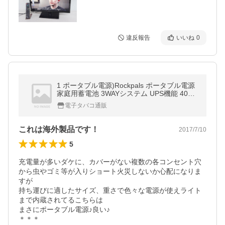
違反報告
いいね
0
1 ポータブル電源)Rockpals ポータブル電源
家庭用蓄電池 3WAYシステム UPS機能 4080
0mAh 150Wh DC AC
電子タバコ通販
これは海外製品です！
2017/7/10
5
充電量が多いダケに、カバーがない複数の各コンセント穴
から虫やゴミ等が入りショート火災しないか心配になりま
すが

持ち運びに適したサイズ、重さで色々な電源が使えライト
まで内蔵されてるこちらは

まさにポータブル電源♪良い♪

＊＊＊
