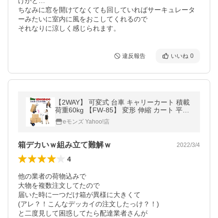
けかと…

ちなみに窓を開けてなくても回していればサーキュレータ
ーみたいに室内に風をおこしてくれるので

それなりに涼しく感じられます。
違反報告
いいね
0
【2WAY】 可変式 台車 キャリーカート 積載
荷重60kg 【FW-85】 変形 伸縮 カート 平台
車 配送 運搬 輸送 移送 倉庫 買い物 旅行 ア
eモンズ Yahoo!店
ウトドア
箱デカいｗ組み立て難解ｗ
2022/3/4
4
他の業者の荷物込みで

大物を複数注文してたので

届いた時に一つだけ箱が異様に大きくて

(アレ？！こんなデッカイの注文したっけ？！)

と二度見して困惑してたら配達業者さんが
