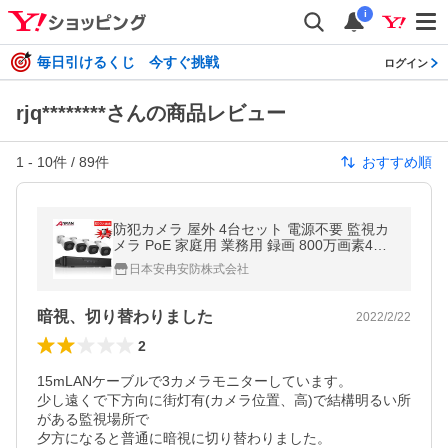
i
毎日引けるくじ 今すぐ挑戦
ログイン
rjq********さんの商品レビュー
1
-
10
件 /
89
件
おすすめ順
防犯カメラ 屋外 4台セット 電源不要 監視カ
メラ PoE 家庭用 業務用 録画 800万画素4K
直販特価 ANRAN
日本安冉安防株式会社
暗視、切り替わりました
2022/2/22
2
15mLANケーブルで3カメラモニターしています。

少し遠くで下方向に街灯有(カメラ位置、高)で結構明るい所
がある監視場所で

夕方になると普通に暗視に切り替わりました。
