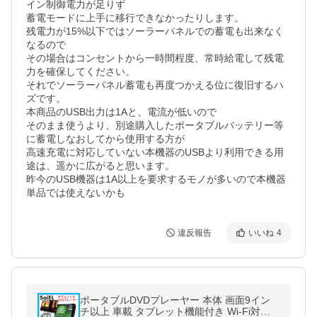
イン制御電力が足りず

蓄電モードに上手に移行できなかったりします。

残電力が15%以下ではソーラーパネルでの蓄電も出来なく
なるので

その場合はコンセントから一時間程度、常時給電して残電
力を確保してください。

それでソーラーパネル蓄電も再度つかえる位に復旧するハ
ズです。

本商品のUSB出力は1Aと、電流が低いので

そのまま使うより、別途購入したポータブルバッテリー等
に蓄電しなおしてから使用する方が

高速充電に対応していない本機器のUSBより利用できる用
途は、遥かに広がると思います。

昨今のUSB機器は1A以上を要求するモノが多いので本機器
単品では使えないかも
違反報告
いいね
4
ポータブルDVDプレーヤー 本体 画面9イン
チ以上 車載 タブレット機能付き Wi-Fi対応 9