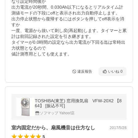
なり設定時間後か

出力電流が20秒間、0.030Ah以下になるとリアルタイム計
測値モードの下段にoffと表示され出力自動停止します。

出力停止状態から復帰するにはボタンを押してoff表示を消
すか

一度、電源から抜いて刺し戻(再起動)します。タイマーと累
計は前回記録された設定を引き継ぎます。

タイマーが0.0時間の設定なら出力電流が下回る迄は常時出
力状態となるので

値計測専用としても使えます。
違反報告
いいね
0
TOSHIBA(東芝) 窓用換気扇 VFW-20X2 【8
64】 [振込不可]
ソフマップ Yahoo!店
室内固定だから、扇風機音は仕方なし
2017/5/28
5