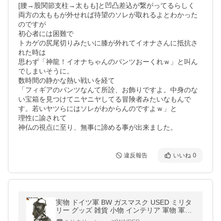
[腰→股関節支柱→太もも]と凹凸差込が繋がってるらしく

両方の太ももが外せれば待望のソレが取れるよとわかった
のですが

初心者には困難で

トカゲの尻尾切りみたいに膝が外れてイオナさんに抵抗さ
れた時は

思わず「神龍！イオナちゃんのパンツおーくれｗ」と叫ん
でしまいそうに。

数時間の静かな熱い戦いを経て

「フィギアのパンツなんて所詮、お飾りですよ。中身のな
い宝箱を見つけてニヤニヤしてる冒険者みたいなもんで
す。若いヤツらにはソレがわからんのですよｗ」と

理性に諭されて

神仏の視点に至り、無事に諦める事が出来ました。
違反報告
いいね
0
実物 ドイツ軍 BW ガスマスク USED ミリタ
リー グッズ 雑貨 小物 インテリア 軍物 軍用
仮装【クーポン対象外】【T】