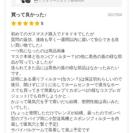
ミリタリーショップWAIPER
買って良かった♪
2017/5/4
5
初めてのガスマスク購入でドキドキでしたが

質問の返信、連絡も早く一週間以内に届いて安心できる良
い買い物でした♪

一つ気になったのは商品画像

マスク本体と缶カン(フィルター？)の他に黒色の蓋の様な部
品が写っていましたが

送られてきた品には黒色の蓋の様な部品はなかったみたい
です。

説明にある通りフィルター(缶カン？)は保証切れらしいので

後日、開けずにゴミに出してホームセンターで適当なホー
スでも買ってきて簡素なレプリカボンベ(の様なコスプレガ
ジェット)でも自作しようかと…

かぶって吸気穴を手で塞いだら結構、密閉性能は高いみた
いでした。

(ちょっと密閉しただけでレンズが結構、曇ったのでボンベ
型のプラパイプ筒に小型送風機とスポンジフィルターを内
蔵して吸気穴と繋ぐ予定)

サバイバルゲームで装着して遊ぶ予定です