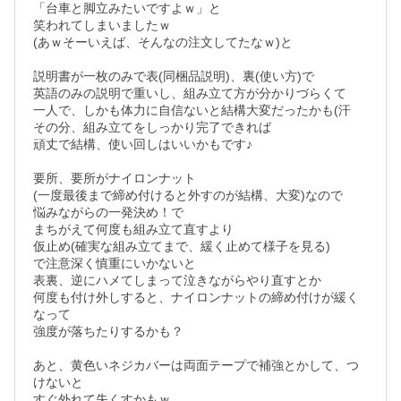
「台車と脚立みたいですよｗ」と

笑われてしまいましたｗ

(あｗそーいえば、そんなの注文してたなｗ)と

説明書が一枚のみで表(同梱品説明)、裏(使い方)で

英語のみの説明で重いし、組み立て方が分かりづらくて

一人で、しかも体力に自信ないと結構大変だったかも(汗

その分、組み立てをしっかり完了できれば

頑丈で結構、使い回しはいいかもです♪

要所、要所がナイロンナット

(一度最後まで締め付けると外すのが結構、大変)なので

悩みながらの一発決め！で

まちがえて何度も組み立て直すより

仮止め(確実な組み立てまで、緩く止めて様子を見る)

で注意深く慎重にいかないと

表裏、逆にハメてしまって泣きながらやり直すとか

何度も付け外しすると、ナイロンナットの締め付けが緩く
なって

強度が落ちたりするかも？

あと、黄色いネジカバーは両面テープで補強とかして、つ
けないと

すぐ外れて失くすかもｗ