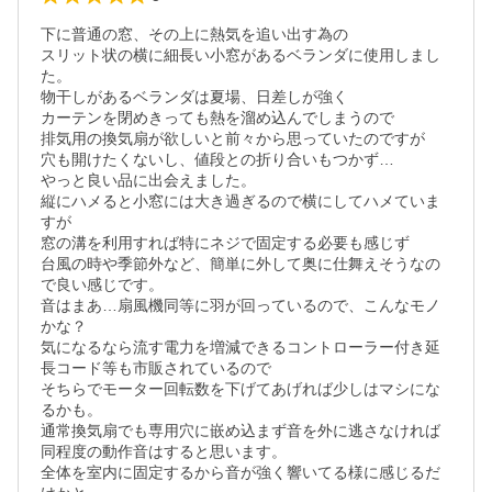
下に普通の窓、その上に熱気を追い出す為の

スリット状の横に細長い小窓があるベランダに使用しまし
た。

物干しがあるベランダは夏場、日差しが強く

カーテンを閉めきっても熱を溜め込んでしまうので

排気用の換気扇が欲しいと前々から思っていたのですが

穴も開けたくないし、値段との折り合いもつかず…

やっと良い品に出会えました。

縦にハメると小窓には大き過ぎるので横にしてハメていま
すが

窓の溝を利用すれば特にネジで固定する必要も感じず

台風の時や季節外など、簡単に外して奥に仕舞えそうなの
で良い感じです。

音はまあ…扇風機同等に羽が回っているので、こんなモノ
かな？

気になるなら流す電力を増減できるコントローラー付き延
長コード等も市販されているので

そちらでモーター回転数を下げてあげれば少しはマシにな
るかも。

通常換気扇でも専用穴に嵌め込まず音を外に逃さなければ
同程度の動作音はすると思います。

全体を室内に固定するから音が強く響いてる様に感じるだ