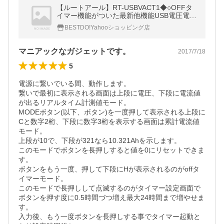
【ルートアール】RT-USBVACT1◆○OFFタ
イマー機能がついた最新他機能USB電圧電流
チェッカー
BESTDO!Yahooショッピング店
マニアックなガジェットです。
2017/7/18
5
電源に繋いでいる間、動作します。

繋いで最初に表示される画面は上段に電圧、下段に電流値
が出るリアルタイム計測値モード。

MODEボタン(以下、ボタン)を一度押して表示される上段に
Cと数字2桁、下段に数字3桁を表示する画面は累計電流値
モード。

上段が10で、下段が321なら10.321Ahを示します。

このモードでボタンを長押しすると値を0にリセットできま
す。

ボタンをもう一度、押して下段にHが表示されるのがoffタ
イマーモード。

このモードで長押しして点滅するのがタイマー設定画面で

ボタンを押す度に0.5時間づつ増え最大24時間まで増やせま
す。

入力後、もう一度ボタンを長押しする事でタイマー起動と