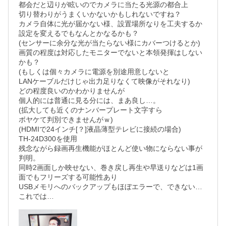
都会だと辺りが眩いのでカメラに当たる光源の都合上

切り替わりがうまくいかないかもしれないですね？

カメラ自体に光が届かない様、設置場所なりを工夫するか

設定を変えるでもなんとかなるかも？

(センサーに余分な光が当たらない様にカバーつけるとか)

画質の程度は対応したモニターでないと本領発揮はしない
かも？

(もしくは個々カメラに電源を別途用意しないと

LANケーブルだけじゃ出力足りなくて映像がそれなり)

どの程度良いのかわかりませんが

個人的には普通に見る分には、まあ良し…。

(拡大しても近くのナンバープレート文字すら

ボヤケて判別できませんがｗ)

(HDMIで24インチ[？]液晶薄型テレビに接続の場合)

TH-24D300を使用

残念ながら録画再生機能がほとんど使い物にならない事が
判明。

同時2画面しか映せない、巻き戻し再生や早送りなどは1画
面でもフリーズする可能性あり

USBメモリへのバックアップもほぼエラーで、できない…
これでは…