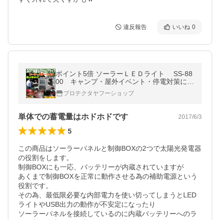
違反報告
いいね
0
ポイント5倍 ソーラーＬＥＤライト SS-88
00 キャンプ・屋外イベント・停電対策にお
勧め 太陽光発電リチウムイオン電池蓄電
プロテクタヤフーショップ
PRO-TECTA
単体での蓄電量はホドホドです
2017/6/3
5
この商品はソーラーパネルと制御BOXの2つで太陽光発電器
の役割をします。

制御BOXにも一応、バッテリーが内蔵されていますが

あくまで制御BOXを正常に動作させる為の補助電源という
役割です。

その為、最低限必要な内部電力を使い切ってしまうとLED
ライトやUSB出力の動作が不安定になったり

ソーラーパネルを接続しているのに内蔵バッテリーへのラ