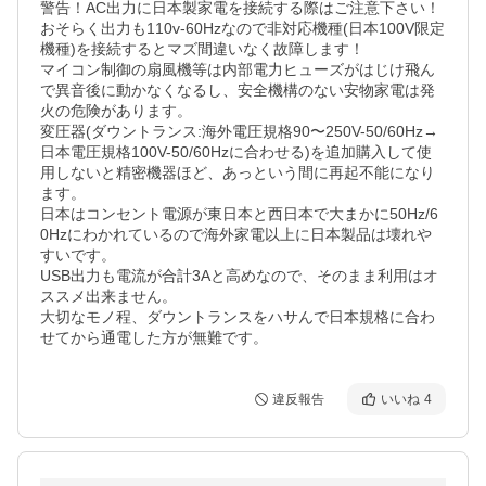
警告！AC出力に日本製家電を接続する際はご注意下さい！

おそらく出力も110v-60Hzなので非対応機種(日本100V限定
機種)を接続するとマズ間違いなく故障します！

マイコン制御の扇風機等は内部電力ヒューズがはじけ飛ん
で異音後に動かなくなるし、安全機構のない安物家電は発
火の危険があります。

変圧器(ダウントランス:海外電圧規格90〜250V-50/60Hz→
日本電圧規格100V-50/60Hzに合わせる)を追加購入して使
用しないと精密機器ほど、あっという間に再起不能になり
ます。

日本はコンセント電源が東日本と西日本で大まかに50Hz/6
0Hzにわかれているので海外家電以上に日本製品は壊れや
すいです。

USB出力も電流が合計3Aと高めなので、そのまま利用はオ
ススメ出来ません。

大切なモノ程、ダウントランスをハサんで日本規格に合わ
せてから通電した方が無難です。
違反報告
いいね
4