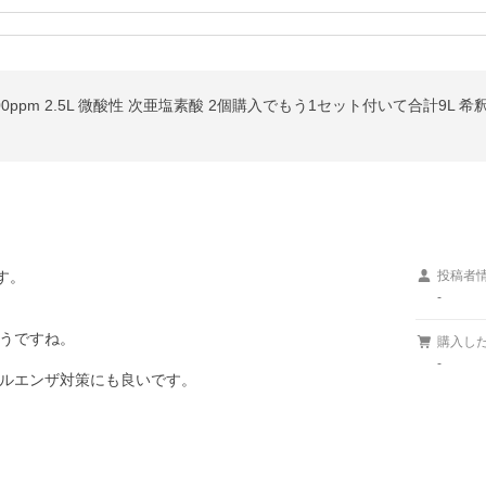
ppm 2.5L 微酸性 次亜塩素酸 2個購入でもう1セット付いて合計9L 希
。

投稿者
-
うですね。

購入し
-
ルエンザ対策にも良いです。
