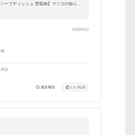
【メール便】壁に吊るす石鹸置き「DULTON（ダルトン）」マグネティックソープホルダー 【石鹸ケース ソープディッシュ 壁収納】マツコの知らない世界
2020/5/12
情報
た商品
違反報告
いいね
0