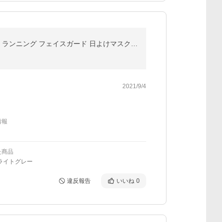
痛くない UPF50+ UVカット率99%以上 検査済み フェイスカバー マスク スポーツ 夏秋冬用 ゴルフ テニス ランニング フェイスガード 日よけマスク ネックガード
2021/9/4
情報
た商品
ライトグレー
違反報告
いいね
0