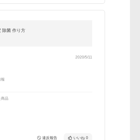
釈 除菌 作り方
2020/5/11
情報
た商品
違反報告
いいね
0