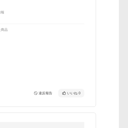
情報
た商品
違反報告
いいね
0