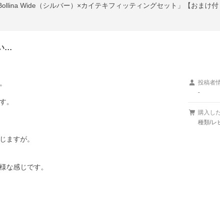
ollina Wide（シルバー）×カイテキフィッティングセット」【おまけ
い…


投稿者
-
す。

購入し
種類/レ
じますが。

様な感じです。
