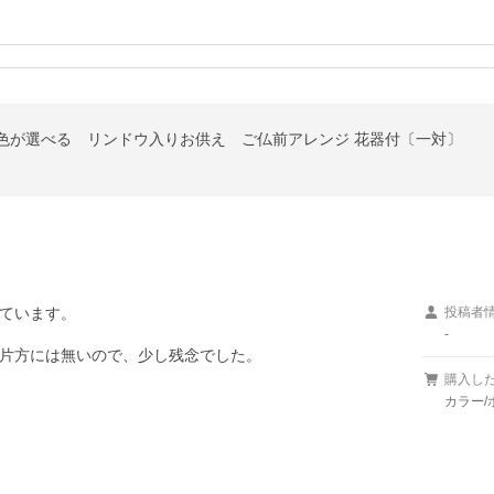
の色が選べる リンドウ入りお供え ご仏前アレンジ 花器付〔一対〕
ています。

投稿者
-
片方には無いので、少し残念でした。
購入し
カラー/