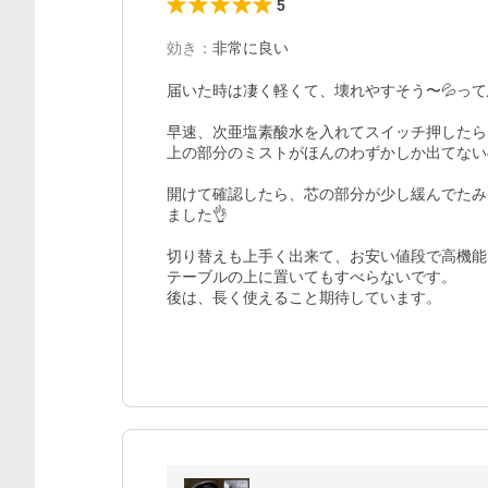
5
効き
：
非常に良い
届いた時は凄く軽くて、壊れやすそう〜💦って
早速、次亜塩素酸水を入れてスイッチ押したら、
上の部分のミストがほんのわずかしか出てない
開けて確認したら、芯の部分が少し緩んでたみ
ました👌

切り替えも上手く出来て、お安い値段で高機能
テーブルの上に置いてもすべらないです。

後は、長く使えること期待しています。