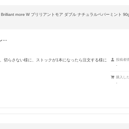
illiant more W ブリリアントモア ダブル ナチュラルペパーミント 9
し…
、切らさない様に、ストックが1本になったら注文する様に
投稿者
-
購入し
-