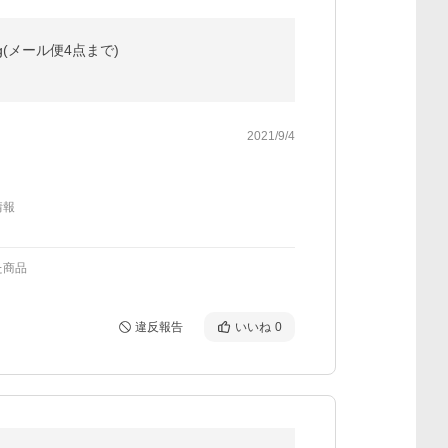
0g(メール便4点まで)
2021/9/4
情報
た商品
違反報告
いいね
0