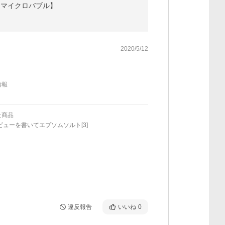
付 マイクロバブル】
2020/5/12
情報
た商品
ビューを書いてエプソムソルト[3]
違反報告
いいね
0