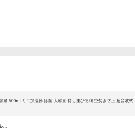
容量 500ml ミニ加湿器 除菌 大容量 持ち運び便利 空焚き防止 超音波式 
…