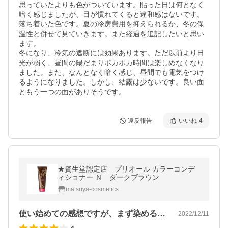
思っていたよりも色がついています。貼った日は何となく
暗く感じましたが、目が慣れてくると違和感はないです。
落ち着いた色です。夏の冷房費用を抑えられるか、冬の保
温性と併せて見ていきます。また経過を追記したいと思い
ます。

冬になり、冷気の遮断には効果あります。ただ以前より日
光が弱く、昼間の陽だまりポカポカ時間は楽しめなくなり
ました。また、なんとなく暗く感じ、昼間でも電気をつけ
るようになりました。しかし、結露は少ないです。良い面
ともう一つの面がありそうです。
違反報告
いいね
4
★資生堂認定店 プリオール カラーコンデ
ィショナー Ｎ ダークブラウン
matsuya-cosmetics
使い始めての感想ですが、まず染めるとき…
2022/12/11