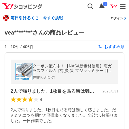
i
毎日引けるくじ 今すぐ挑戦
ログイン
vea********さんの商品レビュー
1
-
10
件 /
406
件
おすすめ順
クーポン配布中！【NASA新素材使用】窓ガ
ラスフィルム 防犯対策 マジックミラー 目隠
し 遮光シート 断熱 90×200cm 遮熱 貼り直
IKKISTORY
し はがせる UVカット 紫外線対策
2人で張りました。1枚目を貼る時は難し…
2025/8/31
4
2人で張りました。1枚目を貼る時は難しく感じました。だ
んだんコツを掴むと容量良くなりました。全部で5枚張りま
した。一日作業でした。
