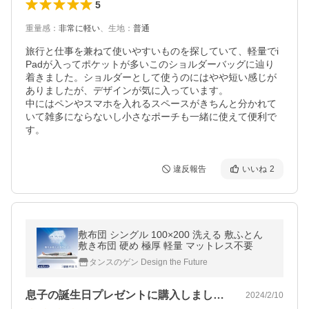
5
重量感
：
非常に軽い
、
生地
：
普通
旅行と仕事を兼ねて使いやすいものを探していて、軽量でi
Padが入ってポケットが多いこのショルダーバッグに辿り
着きました。ショルダーとして使うのにはやや短い感じが
ありましたが、デザインが気に入っています。

中にはペンやスマホを入れるスペースがきちんと分かれて
いて雑多にならないし小さなポーチも一緒に使えて便利で
す。
違反報告
いいね
2
敷布団 シングル 100×200 洗える 敷ふとん
敷き布団 硬め 極厚 軽量 マットレス不要
タンスのゲン Design the Future
息子の誕生日プレゼントに購入しました。…
2024/2/10