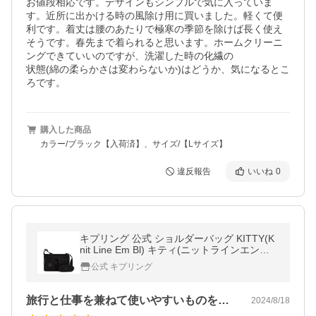
お値段相応です。デザインもシンプルで気に入っていま
す。近所に出かける時の風除け用に買いました。軽くて便
利です。着丈は腰のあたりで極寒の季節を除けば長く使え
そうです。春先まで着られると思います。ホームクリーニ
ングできていいのですが、洗濯した時の化繊の

状態(綿の柔らかさは変わらないか)はどうか、気になるとこ
ろです。
購入した商品
カラー/ブラック【入荷済】、サイズ/【Lサイズ】
違反報告
いいね
0
キプリング 公式 ショルダーバッグ KITTY(K
nit Line Em Bl) キティ(ニットラインエンボ
スブラック) KI6806J57 ベーシックプラス コ
公式 キプリング
レクション
旅行と仕事を兼ねて使いやすいものを探し…
2024/8/18