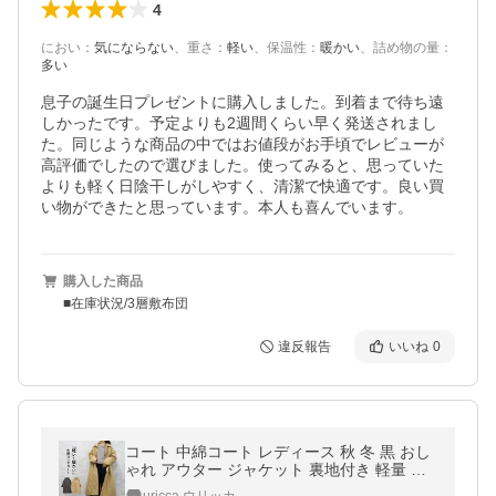
4
におい
：
気にならない
、
重さ
：
軽い
、
保温性
：
暖かい
、
詰め物の量
：
多い
息子の誕生日プレゼントに購入しました。到着まで待ち遠
しかったです。予定よりも2週間くらい早く発送されまし
た。同じような商品の中ではお値段がお手頃でレビューが
高評価でしたので選びました。使ってみると、思っていた
よりも軽く日陰干しがしやすく、清潔で快適です。良い買
い物ができたと思っています。本人も喜んでいます。
購入した商品
■在庫状況/3層敷布団
違反報告
いいね
0
コート 中綿コート レディース 秋 冬 黒 おし
ゃれ アウター ジャケット 裏地付き 軽量 ロ
ング 防寒 極暖 ^jk214^