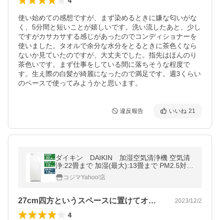
4
使い始めての感想ですが、まず染めるときに嫌な匂いがな
く、5分間と短いことが嬉しいです。洗い流したあと、少し
ですがカサカサする感じがあったのでコンディショナーを
使いました。タオルで余分な水分をとるときに茶色くなら
ないか見ていたのですが、大丈夫でした。指先はほんのり
茶色いです。まず仕事をしている間に落ちそうな程度で
す。生え際の白髪が綺麗になったので満足です。週3くらい
のペースで使ってみようかと思います。
違反報告
いいね
21
ダイキン DAIKIN 加湿空気清浄機 空気清
浄:22畳まで 加湿(最大):13畳まで PM2.5対応
ホワイト MCK504A-W
コジマYahoo!店
27cm四方というスペースに置けてオシ…
2023/12/2
4