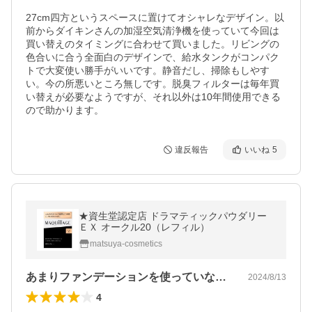
27cm四方というスペースに置けてオシャレなデザイン。以
前からダイキンさんの加湿空気清浄機を使っていて今回は
買い替えのタイミングに合わせて買いました。リビングの
色合いに合う全面白のデザインで、給水タンクがコンパク
トで大変使い勝手がいいです。静音だし、掃除もしやす
い。今の所悪いところ無しです。脱臭フィルターは毎年買
い替えが必要なようですが、それ以外は10年間使用できる
ので助かります。
違反報告
いいね
5
★資生堂認定店 ドラマティックパウダリー
ＥＸ オークル20（レフィル）
matsuya-cosmetics
あまりファンデーションを使っていなかっ…
2024/8/13
4