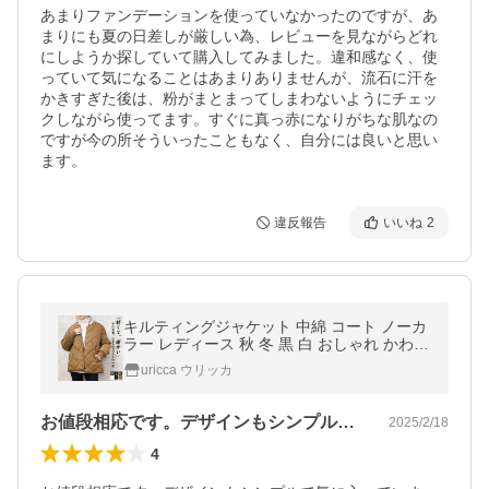
あまりファンデーションを使っていなかったのですが、あ
まりにも夏の日差しが厳しい為、レビューを見ながらどれ
にしようか探していて購入してみました。違和感なく、使
っていて気になることはあまりありませんが、流石に汗を
かきすぎた後は、粉がまとまってしまわないようにチェッ
クしながら使ってます。すぐに真っ赤になりがちな肌なの
ですが今の所そういったこともなく、自分には良いと思い
ます。
違反報告
いいね
2
キルティングジャケット 中綿 コート ノーカ
ラー レディース 秋 冬 黒 白 おしゃれ かわい
い 長袖 ダウン風 アウター ^jk137^
uricca ウリッカ
お値段相応です。デザインもシンプルで気…
2025/2/18
4