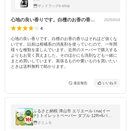
サンドラッグe-shop
心地の良い香りです。白檀のお香の香りは…
2025/3/16
4
心地の良い香りです。白檀のお香の香りはそれほど強くな
いです。以前は柑橘系の消臭剤を使っていたので、一年間
様々な種類を楽しんでいます。近所のスーパーで購入する
よりもお安く買えました。そのほかにも洗剤なども一緒に
まとめ買いしています。嵩張るものや重いものを買いたい
ときは送料無料で助かります。
違反報告
いいね
0
ふるさと納税 津山市 エリエール i:na(イー
ナ) トイレットペーパー ダブル 12R×6パッ
ク(72個)
さとふる