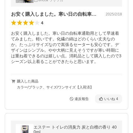
uricca ウリッカ
お安く購入しました。寒い日の自転車通勤…
2025/2/18
4
お安く購入しました。寒い日の自転車通勤用として早速着
てみました。軽いです。化繊の綿はどのくらい丈夫なの
か。たっぷりサイズなので嵩張るセーターも安心です。デ
ザインはシンプル。やや大柄に見えそうですが寒い時期に
は重ね着できるのは嬉しい点。消耗品として購入したので3
シーズン以上着ることができたらと思います。
購入した商品
カラー/ブラック、サイズ/ワンサイズ【入荷済】
違反報告
いいね
4
エステー トイレの消臭力 炭と白檀の香り 40
0ml