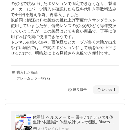
の劣化で跳ね上げたポジションで固定できなくなり、製造
メーカーにパーツ購入を確認したら送料代引き手数料込み
で4千円を越える為、再購入しました。

以前同じ鯖江のＦ社製造の跳ね上げ型度付きサングラスを
使用していましたが、偏光レンズの劣化がひどく毎年交換
していましたが、この製品はとても良い商品で、丁寧に使
用すれば長期に使用できそうです。

トンネルの多い道や、西伊豆などカーブが多く木陰が出来
やすい場所では、中間のポジションにして頭をやや上下さ
せるだけで、明暗差による見難さを克服でき便利です。
購入した商品
フレームカラー/R972
違反報告
いいね
1
体重計 ヘルスメーター 乗るだけ デジタル体
重計 体脂肪計 体組成計 スマホ連動 Bluetoot
h接続 ヘルスメーター たいじゅうけい 薄型
より良いくらしの会