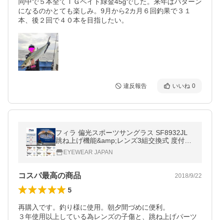
同中で５本全てＴＧベイト緑金45gでした。来年はパターン
になるのかとても楽しみ。9月から2カ月６回釣果で３１
本、後２回で４０本を目指したい。
違反報告
いいね
0
フィラ 偏光スポーツサングラス SF8932JL
跳ね上げ機能&amp;レンズ3組交換式 度付き
対応可能
EYEWEAR JAPAN
コスパ最高の商品
2018/9/22
5
再購入です。釣り様に使用。朝夕間づめに便利。

３年使用以上している為レンズの子傷と、跳ね上げパーツ