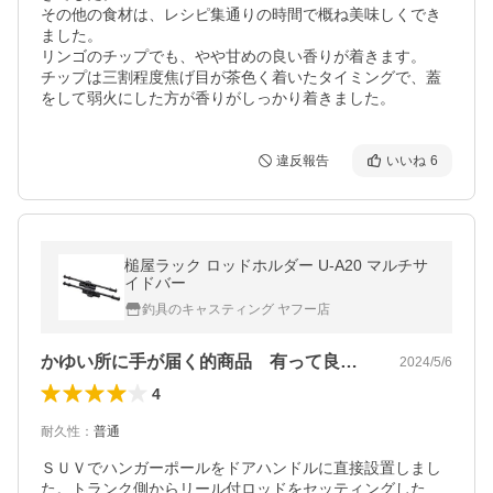
その他の食材は、レシピ集通りの時間で概ね美味しくでき
ました。

リンゴのチップでも、やや甘めの良い香りが着きます。

チップは三割程度焦げ目が茶色く着いたタイミングで、蓋
をして弱火にした方が香りがしっかり着きました。
違反報告
いいね
6
槌屋ラック ロッドホルダー U-A20 マルチサ
イドバー
釣具のキャスティング ヤフー店
かゆい所に手が届く的商品 有って良かった
2024/5/6
4
耐久性
：
普通
ＳＵＶでハンガーポールをドアハンドルに直接設置しまし
た。トランク側からリール付ロッドをセッティングした