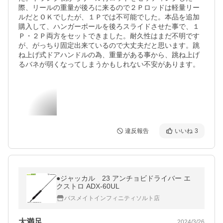
際、リールの重量が後ろに来るので２Ｐロッドは軽量リー
ルだとＯＫでしたが、１Ｐでは不可能でした。本品を追加
購入して、ハンガーポールを後ろスライドさせた事で、１
Ｐ・２Ｐ両方をセットできました。耐久性はまだ不明です
が、がっちり固定出来ているので大丈夫だと思います。跳
ね上げ式ドアハンドルの為、重量がある事から、跳ね上げ
るバネが弱くなってしまうかもしれない不安があります。
違反報告
いいね
3
●ジャッカル 23 アンチョビドライバー エ
クストロ ADX-60UL
バスメイトインフィニティソルト店
大満足
2024/3/26