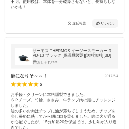
不明。使用後は、本体を十分乾燥させないと、長持ちしな
いかも！
違反報告
いいね
3
サーモス THERMOS イージースモーカー R
PD-13 ブラック [保温燻製器][送料無料][BD]
おしゃれcafe
癖になりそ～～！
2017/5/4
5
お手軽・クリーンに本格燻製できました。

６Ｐチーズ、竹輪、ささみ、牛ランプ肉の順にチャレンジ
しました。

油の多いお肉はチップに油が落ちてしまうため、チップを
少し長めに熱してから網に肉を乗せました。肉に火が通る
か心配でしたが、15分加熱20分保温では、少し熱が入り過
ぎでした。
