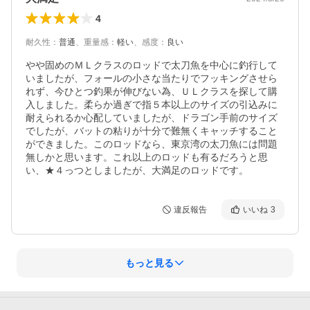
4
耐久性
：
普通
、
重量感
：
軽い
、
感度
：
良い
やや固めのＭＬクラスのロッドで太刀魚を中心に釣行して
いましたが、フォールの小さな当たりでフッキングさせら
れず、今ひとつ釣果が伸びない為、ＵＬクラスを探して購
入しました。柔らか過ぎで指５本以上のサイズの引込みに
耐えられるか心配していましたが、ドラゴン手前のサイズ
でしたが、バットの粘りが十分で難無くキャッチすること
ができました。このロッドなら、東京湾の太刀魚には問題
無しかと思います。これ以上のロッドも有るだろうと思
い、★４っつとしましたが、大満足のロッドです。
違反報告
いいね
3
もっと見る