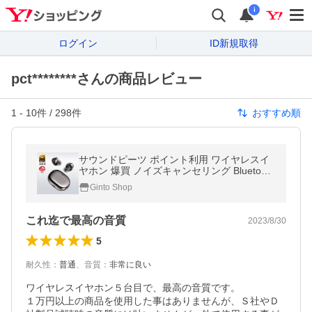
i
ログイン
ID新規取得
pct********さんの商品レビュー
1
-
10
件 /
298
件
おすすめ順
サウンドピーツ ポイント利用 ワイヤレスイ
ヤホン 爆買 ノイズキャンセリング Bluetooth
5.3 SOUNDPEATS Engine4 AI通話 独自のデ
Ginto Shop
ュアルクロスオーバー技術
これ迄で最高の音質
2023/8/30
5
耐久性
：
普通
、
音質
：
非常に良い
ワイヤレスイヤホン５台目で、最高の音質です。

１万円以上の商品を使用した事はありませんが、Ｓ社やＤ