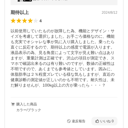
軽量 内臓脂肪 24項目測定
期待以上
2024/8/12
4
以前使用していたものが故障した為、機能とデザイン・サ
イズを考慮して選択しました。お手ごろ価格なのに、機能
も充実でオシャレな事が気に入り購入しました。乗ったら
直ぐに反応するので、期待以上の感度で電源が入ります。
液晶表示の為、見る角度によって文字が見え難い点はあり
ますが、重量計測は正確です。沢山の項目が測定でき、ス
マホで確認出来るのは有り難いのですが、数値の正確性は
不明ですので、あくまでも参考値としています。因みに、
体脂肪率は２％程度ズレている様な気もしますが、直近の
健康診断の測定値が正しいのかも不明です。耐久性は、未
だ解りませんが、100kg以上の方が乗ったら・・・？
購入した商品
カラー/ブラック
違反報告
いいね
0