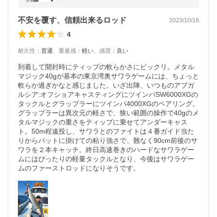
不安を覆す、信頼出来るロッド
2023/10/16
4
耐久性
：
普通
、
重量感
：
軽い
、
感度
：
良い
到着して開封時にティップの軟らかさにビックリ。メタル
マジック40gが基本の東京湾奥サワラゲームには、ちょっと
軟らか過ぎかなと感じました。いざ出陣、いつものアブガ
ルシア:オフショアキャスティングにツインパSW6000XGの
タックルとグラップラーにツインパ4000XGのベアリング。
グラップラーは異次元の軽さで、狭い範囲の操作で40gのメ
タルマジックの重さをティップに乗せてアンダーキャス
ト。50m程遠投し、サワラとのファイトは４番ガイド当た
りからバットに掛けての粘り強さで、難なく90cm前後のサ
ワラを２本キャッチ。終日高速巻きのハードなサワラゲー
ムにはぴったりの軽量タックルとなり、今後はサワラゲー
ムのファーストロッドになりそうです。