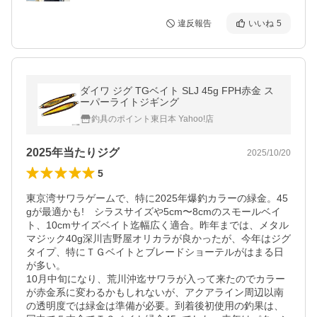
違反報告
いいね
5
ダイワ ジグ TGベイト SLJ 45g FPH赤金 ス
ーパーライトジギング
釣具のポイント東日本 Yahoo!店
2025年当たりジグ
2025/10/20
5
東京湾サワラゲームで、特に2025年爆釣カラーの緑金。45
gが最適かも!　シラスサイズや5cm〜8cmのスモールベイ
ト、10cmサイズベイト迄幅広く適合。昨年までは、メタル
マジック40g深川吉野屋オリカラが良かったが、今年はジグ
タイプ、特にＴＧベイトとブレードショーテルがはまる日
が多い。

10月中旬になり、荒川沖迄サワラが入って来たのでカラー
が赤金系に変わるかもしれないが、アクアライン周辺以南
の透明度では緑金は準備が必要。到着後初使用の釣果は、