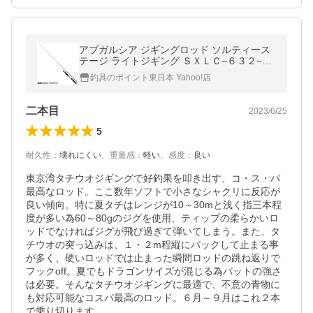
アブガルシア ジギングロッド ソルティース
テージ ライトジギング ＳＸＬＣ−６３２−１
５０−ＫＲ【大型商品】【同梱不可】【他商
釣具のポイント東日本 Yahoo!店
品同時注文不可】
二本目
2023/6/25
5
耐久性
：
壊れにくい
、
重量感
：
軽い
、
感度
：
良い
東京湾タチウオジギングで好釣果を叩き出す、コ・ス・パ
最高なロッド。ここ数年ソフトで小さなシャクリに反応が
良い傾向。特に夏タチはレンジが10～30mと浅く指三本程
度が多い為60～80gのジグを使用、ティップの柔らかいロ
ッドでなければジグが飛び過ぎて弾いてしまう。また、タ
チウオの突っ込みは、１・２m程縦にバックして止まる事
が多く、硬いロッドでは止まった瞬間ロッドの跳ね返りで
フックoff。夏でもドラゴンサイズが混じる為バットの強さ
は必要。そんなタチウオジギングに最適で、不意の青物に
も対応可能なコスパ最高のロッド。６月～９月はこれ２本
で乗り切ります。