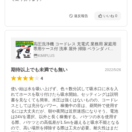
違反報告
いいね
0
高圧洗浄機 コードレス 充電式 業務用 家庭用
専用ケース付 洗車 屋外 掃除 ベランダ バケ
ツ給水 温水使用可能 大容量バッテリー 高圧
KIMIPLUS
洗浄器 小型 軽量 PSE認証
期待以上でも未満でも無い
2022/5/26
4
使い始は水を吸い上げず、色々数分試して吸水口に水を入
れてホースを取り付けたら吸水開始。セッティングは説明
書を見なくても簡単。水圧は強くはないものの、コードレ
スとしては充分なパワー。稼働中の音は、昼間外で使用す
るには大丈夫だが、朝や夜間は近所迷惑になりそう。電池
は24Vを選択、以外と長く稼働する。バケツの水を使用す
る際、バケツとの高低差が1.5mを越えると吸水不能となる
ので、高い場所を掃除する際は工夫が必要。耐久性はまだ