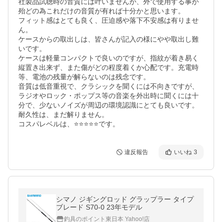
社製品試聴時の音質には叶いませんが、外で使用する事が
殆どの為これだけの音質が有れば十分かと思います。

フィット感はとても良く、圧迫感や落下不安感は有りませ
ん。

ケースからの取出しは、皆さんが記入の様にやや取出し難
いです。

ケースは軽量コンパクトで良いのですが、指紋が着き易く
縦置き出来ず、また傷がどの程度着くか心配です。充電時
等、電池の残量が解らないのは残念です。

音質は低音重視で、クラシックを聞くには不向きですが、
ラジオやロック・ポップス等の音楽を外出時に聞くには十
分で、少ないノイズが周辺の環境認識にとても良いです。

耐久性は、まだ解りません。

コスパレベルは、⭐⭐⭐⭐⭐です。
違反報告
いいね
3
シマノ ジギングロッド グラップラー タイプ
ブレード S70-0 23年モデル
釣具のポイント東日本 Yahoo!店