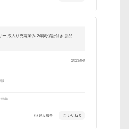
バイク用バッテリー YTX14-BS 台湾ユアサ YUASA 14-BS RC45 X4 XJR1200R ZX-12R 密閉型 MFバッテリー 液入り充電済み 2年間保証付き 新品 バイク
2023/8/8
情報
た商品
違反報告
いいね
0