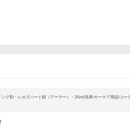
グ剤・レオズハード鎧（アーマー）・25ml/洗車/カーケア用品/コー
！