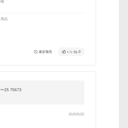
情報
た商品
違反報告
いいね
0
25 75673
2025/5/25