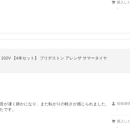
購入し
-
/55R20 102V 【4本セット】 ブリヂストン アレンザ サマータイヤ
音が凄く静かになり、また転がりの軽さが感じられました、
投稿者
たです。
-
購入し
-