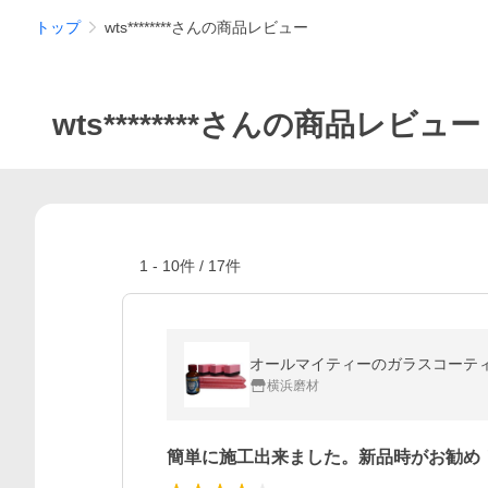
トップ
wts********さんの商品レビュー
wts********さんの商品レビュー
1
-
10
件 /
17
件
オールマイティーのガラスコーティン
横浜磨材
簡単に施工出来ました。新品時がお勧め