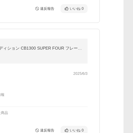
違反報告
いいね
0
HONDA ホンダ ＜PROJECT BIG-1 Final Edition 記念商品＞モリワキ フレームホールプラグ ファイナルエディション CB1300 SUPER FOUR フレームホールキャップ
2025/6/3
情報
た商品
違反報告
いいね
0