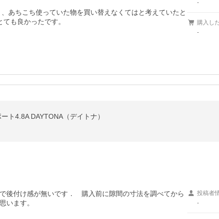
-
くなり、あちこち使っていた物を買い替えなくてはと考えていたと
とても良かったです。
購入し
-
ト4.8A DAYTONA（デイトナ）
で後付け感が無いです．　購入前に隙間の寸法を調べてから
投稿者
思います。
-