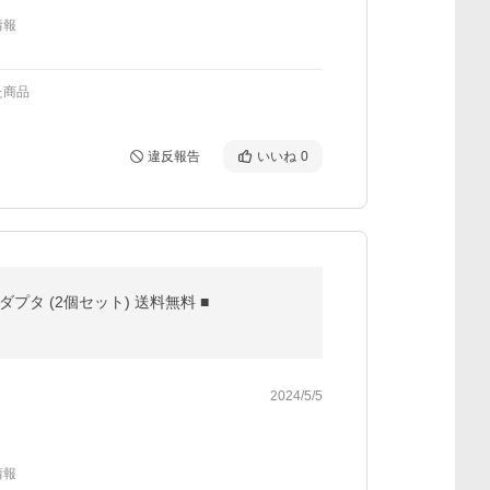
情報
た商品
違反報告
いいね
0
充電アダプタ (2個セット) 送料無料 ■
2024/5/5
情報