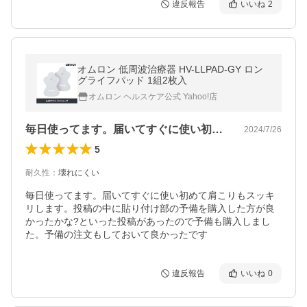
違反報告
いいね
2
オムロン 低周波治療器 HV-LLPAD-GY ロン
グライフパッド 1組2枚入
オムロン ヘルスケア公式 Yahoo!店
毎日使ってます。届いてすぐに使い初めて…
2024/7/26
5
耐久性
：
壊れにくい
毎日使ってます。届いてすぐに使い初めて肩こりもスッキ
リします。投稿の中に貼り付け部の予備を購入した方が良
かったかな?といった投稿があったので予備も購入しまし
た。予備の注文もしておいて良かったです
違反報告
いいね
0