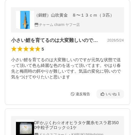
（錦鯉）山吹黄金 ８〜１３ｃｍ（３匹）
チャーム charm ヤフー店
小さい鯉を育てるのは大変難しいのですが…
2026/5/24
5
小さい鯉を育てるのは大変難しいのですが元気な状態で送
って頂いて色も綺麗な色のを送って頂いてます。やはり春
先と梅雨時の餌やりが難しいです。気温の変化に弱いので
気をつけてやりたいと思います
違反報告
いいね
1
DFかぶくわ☆オオヒラタケ菌糸モスラ君350
0中粒子ブロック☆1ケ
ドルクスファーム・KABUKUWAshrimp