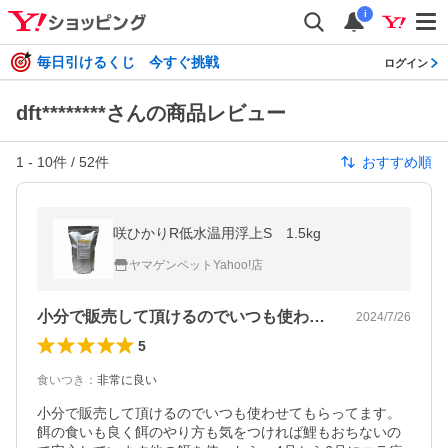
i
毎日引けるくじ 今すぐ挑戦
ログイン
dft********さんの商品レビュー
1
-
10
件 /
52
件
おすすめ順
咲ひかりR低水温用浮上S 1.5kg
ヤマゲンペットYahoo!店
小分で販売して頂けるのでいつも使わせて…
2024/7/26
5
食いつき
：
非常に良い
小分で販売して頂けるのでいつも使わせてもらってます。
餌の食いも良く餌のやり方も気をつければ鯉もおちないの