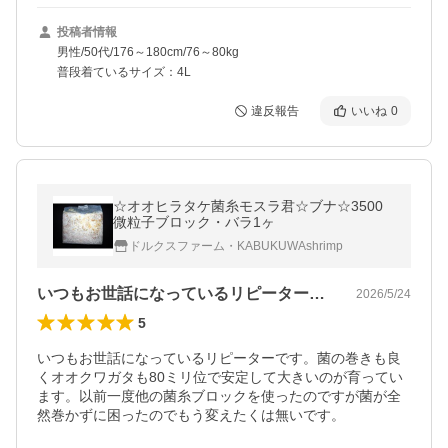
投稿者情報
男性/50代/176～180cm/76～80kg
普段着ているサイズ：4L
違反報告
いいね
0
☆オオヒラタケ菌糸モスラ君☆ブナ☆3500
微粒子ブロック・バラ1ヶ
ドルクスファーム・KABUKUWAshrimp
いつもお世話になっているリピーターです…
2026/5/24
5
いつもお世話になっているリピーターです。菌の巻きも良
くオオクワガタも80ミリ位で安定して大きいのが育ってい
ます。以前一度他の菌糸ブロックを使ったのですが菌が全
然巻かずに困ったのでもう変えたくは無いです。