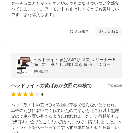
ターチョコとも食べだすとやみつきになりついつい全部食
べてしまいます。アーモンドも香ばしくてとても美味しい
です。また購入します。
違反報告
いいね
1
ヘッドライト 黄ばみ取り 除去 クリーナー 5
0ml 防止 落とし 洗剤 磨き 最強 LED コーテ
ィング剤 研磨剤 車 洗車グッズ メンテナンス
HID屋
レンズ バルブ HID屋
ヘッドライトの黄ばみが次回の車検で通ら…
2026/3/9
4
ヘッドライトの黄ばみが次回の車検で通らないとゆわれ、
車検のたびに磨いてくれていたのですがもうこれ以上無理
なので車を買い替えるようにゆわれました。走行距離もま
だ5万キロ位でどこも悪い所がないので、購入しました。ヘ
ッドライトをペーパーでこすらず簡単に落とせたら嬉しい