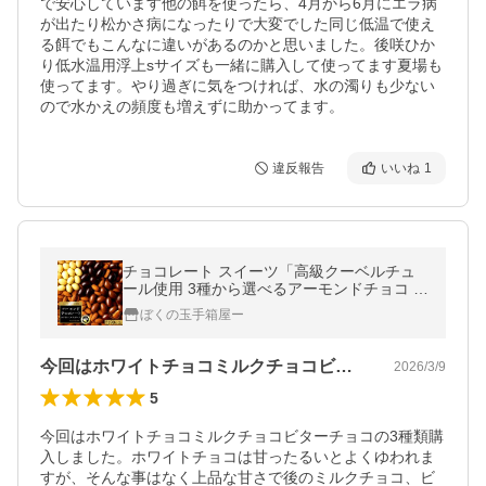
で安心しています他の餌を使ったら、4月から6月にエラ病
が出たり松かさ病になったりで大変でした同じ低温で使え
る餌でもこんなに違いがあるのかと思いました。後咲ひか
り低水温用浮上sサイズも一緒に購入して使ってます夏場も
使ってます。やり過ぎに気をつければ、水の濁りも少ない
ので水かえの頻度も増えずに助かってます。
違反報告
いいね
1
チョコレート スイーツ「高級クーベルチュ
ール使用 3種から選べるアーモンドチョコ 1
90g×2袋 (ミルク / ダーク /ホワイト)」
ぼくの玉手箱屋ー
今回はホワイトチョコミルクチョコビター…
2026/3/9
5
今回はホワイトチョコミルクチョコビターチョコの3種類購
入しました。ホワイトチョコは甘ったるいとよくゆわれま
すが、そんな事はなく上品な甘さで後のミルクチョコ、ビ