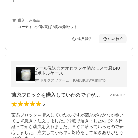
です
購入した商品
コーティング剤/黄ばみ除去剤セット
違反報告
いいね
0
クール発送☆オオヒラタケ菌糸モスラ君140
0ボトルケース
ドルクスファーム・KABUKUWAshrimp
菌糸ブロックを購入していたのですが菌糸…
2024/10/9
5
菌糸ブロックを購入していたのですが菌糸がなかなか巻い
てこず急きょ注文しました。冷蔵で届きましたので2.３日
経ってから幼虫を入れました。直ぐに潜っていったので安
心しました。注文してから早い対応をして頂きありがとう