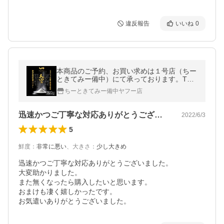
違反報告
いいね
0
本商品のご予約、お買い求めは１号店（ちー
ときてみー備中）にて承っております。TOP
ページ等の告知バナーやお知らせより移動で
ちーときてみー備中ヤフー店
きます。
迅速かつご丁寧な対応ありがとうございま…
2022/6/3
5
鮮度
：
非常に悪い
、
大きさ
：
少し大きめ
迅速かつご丁寧な対応ありがとうございました。

大変助かりました。

また無くなったら購入したいと思います。

おまけも凄く嬉しかったです。

お気遣いありがとうございました。