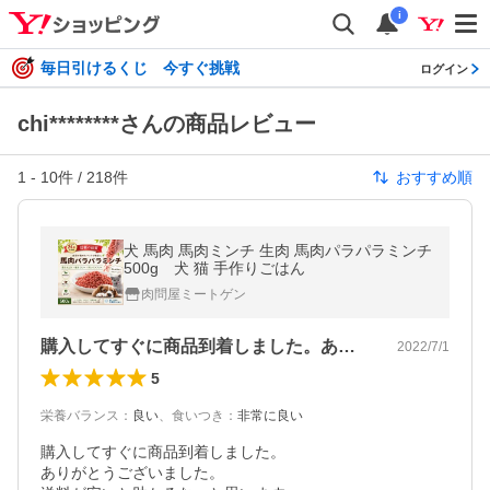
i
毎日引けるくじ 今すぐ挑戦
ログイン
chi********さんの商品レビュー
1
-
10
件 /
218
件
おすすめ順
犬 馬肉 馬肉ミンチ 生肉 馬肉パラパラミンチ
500g 犬 猫 手作りごはん
肉問屋ミートゲン
購入してすぐに商品到着しました。ありが…
2022/7/1
5
栄養バランス
：
良い
、
食いつき
：
非常に良い
購入してすぐに商品到着しました。

ありがとうございました。
