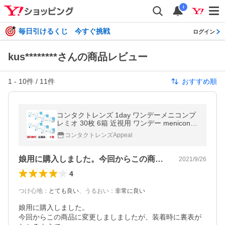
i
毎日引けるくじ 今すぐ挑戦
ログイン
kus********さんの商品レビュー
1
-
10
件 /
11
件
おすすめ順
コンタクトレンズ 1day ワンデーメニコンプ
レミオ 30枚 6箱 近視用 ワンデー menicon p
remio クリアコンタクト 送料無料 1日使い捨
コンタクトレンズAppeal
て メニコン
娘用に購入しました。今回からこの商品に…
2021/9/26
4
つけ心地
：
とても良い
、
うるおい
：
非常に良い
娘用に購入しました。

今回からこの商品に変更しましましたが、装着時に裏表が