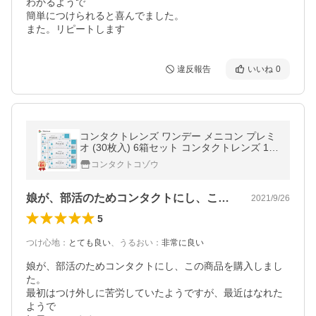
わかるようで

簡単につけられると喜んでました。

また。リピートします
違反報告
いいね
0
コンタクトレンズ ワンデー メニコン プレミ
オ (30枚入) 6箱セット コンタクトレンズ 1D
AY Menicon Premio 1日使い捨て
コンタクトコゾウ
娘が、部活のためコンタクトにし、この商…
2021/9/26
5
つけ心地
：
とても良い
、
うるおい
：
非常に良い
娘が、部活のためコンタクトにし、この商品を購入しまし
た。

最初はつけ外しに苦労していたようですが、最近はなれた
ようで
