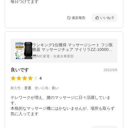
毎日つけてます
違反報告
いいね
0
ランキング1位獲得 マッサージシート フジ医
療器 マッサージチェア マイリラZZ-10000
シートマッサージャー|腰痛 肩こり 解消グッ
NIC家電・水素水事業部
ズ プレゼントにオススメ
良いです
2022/3/5
4
耐久性
：
普通
、
使い心地
：
良い
テレワークが増え、腰のマッサージに日々活躍していま
す。

本格的なマッサージ機にはかないませんが、場所も取らず
気に入ってます