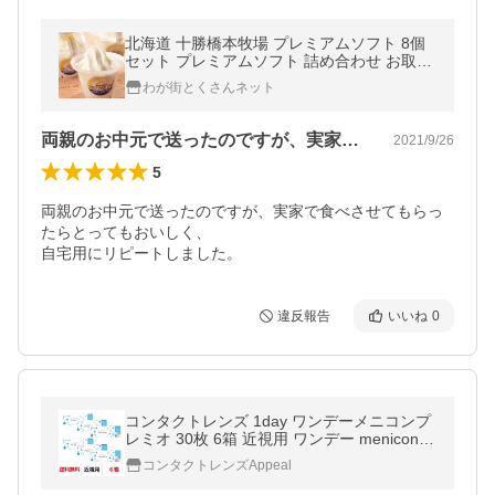
北海道 十勝橋本牧場 プレミアムソフト 8個
セット プレミアムソフト 詰め合わせ お取り
寄せ お土産 ギフト プレゼント 特産品 おす
わが街とくさんネット
すめ
両親のお中元で送ったのですが、実家で食…
2021/9/26
5
両親のお中元で送ったのですが、実家で食べさせてもらっ
たらとってもおいしく、

自宅用にリピートしました。
違反報告
いいね
0
コンタクトレンズ 1day ワンデーメニコンプ
レミオ 30枚 6箱 近視用 ワンデー menicon p
remio クリアコンタクト 送料無料 1日使い捨
コンタクトレンズAppeal
て メニコン