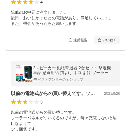
4
親戚のお中元に注文しました。

後日、おいしかったとの電話があり、満足しています。

また、機会があったらお願いします
違反報告
いいね
0
2スピーカー 動物撃退器 2台セット 撃退機
単品 忌避用品 猫よけ ネコ よけ ソーラー 充
電式 超音波 動物 避け 田 送料無料 害獣対
ベストアンサーの宝ショップ
策器 害獣駆除 防獣
以前の電池式からの買い替えです。ソーラ…
2021/9/26
3
以前の電池式からの買い替えです。

ソーラーパネルがついてるのですが、時々充電しないと駄
目なようで

少し面倒です。