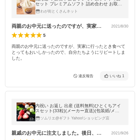
セット プレミアムソフト 詰め合わせ お取り
寄せ お土産 ギフト プレゼント 特産品 おす
わが街とくさんネット
すめ
両親のお中元に送ったのですが、実家に行…
2021/8/30
5
両親のお中元に送ったのですが、実家に行ったとき食べて
とってもおいしかったので、自分たちようにリピートしま
した。
違反報告
いいね
1
内祝い お返し 出産 (送料無料)ひとくちアイ
スセット(33粒)(メーカー直送)(包装紙/メッ
セージカード・代引き不可)/ ギフト プレゼ
ソムリエ@ギフト Yahoo!ショッピング店
ント
親戚のお中元に注文しました。後日、おい…
2021/9/26