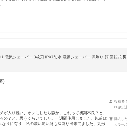
。
 電気シェーバー 3枚刃 IPX7防水 電動シェーバー 深剃り 顔 回転式 
笑）
投稿者
60歳以
チが入り難い、オンにしたら静か、これって初期不良？と、
るの？と、思うくらいでした。一週間使用しました、以前は
購入し
れなりに有り、私の濃い硬い髭も深剃り出来てました、丸形
カラー/