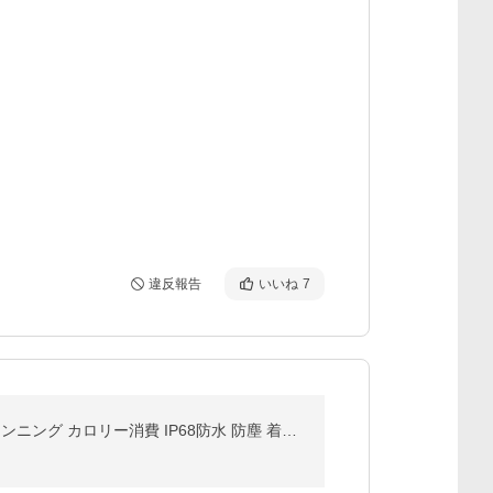
違反報告
いいね
7
スマートウォッチ 通話機能 2.0インチ大画面 24時間健康管理レディース 腕時計 メンズ 24時間健康管理 ランニング カロリー消費 IP68防水 防塵 着信通知