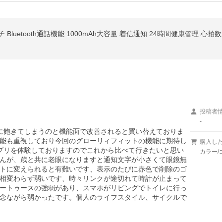
投稿者
-
に飽きてしまうのと機能面で改善されると買い替えておりま
能も重視しており今回のグローリィフィットの機能に期待し
購入し
なアプリを体験しておりますのでこれから比べて行きたいと思い
カラー/
んが、歳と共に老眼になりますと通知文字が小さくて眼鏡無
トに変えられると有難いです、表示のたびに赤色で削除のゴ
相変わらず弱いです、時々リンクが途切れて時計が止まって
ートゥースの強弱があり、スマホがリビングでトイレに行っ
念ながら弱かったです。個人のライフスタイル、サイクルで