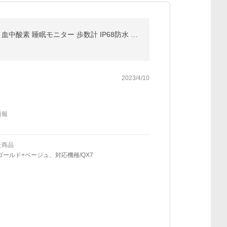
15%OFFクーポン スマートウォッチ Bluetooth通話機能 1000mAh大容量 着信通知 24時間健康管理 心拍数 血中酸素 睡眠モニター 歩数計 IP68防水 ギフト
2023/4/10
情報
た商品
ゴールド+ベージュ、対応機種/QX7