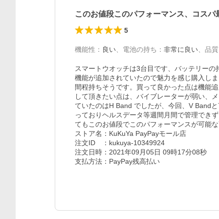
このお値段このパフォーマンス、コスパ
5
機能性
：
良い
、
電池の持ち
：
非常に良い
、
品質
スマートウオッチは3台目です、バッテリーの
機能が追加されていたので魅力を感じ購入しま
間程持ちそうです。買って良かった点は機能追
して頂きたい点は、バイブレーターが弱い、メ
ていたのはH Band でしたが、今回、V B
っておりヘルスデータ等週間月間で管理できず
てもこのお値段でこのパフォーマンスが可能な
ストア名：KuKuYa PayPayモール店

注文ID　：kukuya-10349924

注文日時：2021年09月05日 09時17分08秒

支払方法：PayPay残高払い