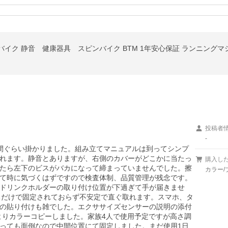
イク 静音 健康器具 スピンバイク BTM 1年安心保証 ランニングマ
投稿者
-
間ぐらい掛かりました。組み立てマニュアルは到ってシンプ
れます。静音とありますが、右側のカバーがどこかに当たっ
購入し
たら左下のビスがバカになって締まっていませんでした。擦
カラー/
て時に気づくはずですので検査体制、品質管理が残念です。
ドリンクホルダーの取り付け位置が下過ぎて手が届きませ
いるだけで固定されておらず不安定で直ぐ取れます。スマホ、タ
の貼り付けも雑でした。エクササイズセンサーの説明の添付
よりカラーコピーしました。家族4人で使用予定ですが高さ調
っても面倒なので中間位置にて固定しました。まだ使用1日