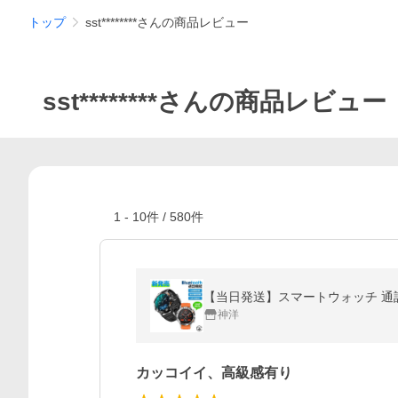
トップ
sst********さんの商品レビュー
sst********さんの商品レビュー
1
-
10
件 /
580
件
神洋
カッコイイ、高級感有り