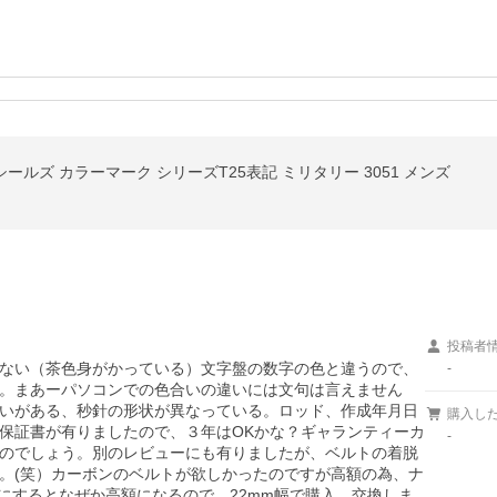
シールズ カラーマーク シリーズT25表記 ミリタリー 3051 メンズ
投稿者
ない（茶色身がかっている）文字盤の数字の色と違うので、
-
。まあーパソコンでの色合いの違いには文句は言えません
いがある、秒針の形状が異なっている。ロッド、作成年月日
購入し
保証書が有りましたので、３年はOKかな？ギャランティーカ
-
のでしょう。別のレビューにも有りましたが、ベルトの着脱
。(笑）カーボンのベルトが欲しかったのですが高額の為、ナ
にするとなぜか高額になるので、22mm幅で購入、交換しま