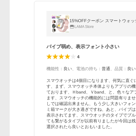
LAMA Store
バイブ弱め、表示フォント小さい
4
機能性
：
良い
、
電池の持ち
：
普通
、
品質
：
良い
スマウオッチは4個目になります、何気に直ぐ
す、まず、スマウオッチ本体よりもアプリの機
ております、Ｈband、Ｖband、と、色々
ます、スマウオッチの機能的には問題有りませ
しでは確認出来ません、もう少し大きいフォン
ミ箱マークが大き過ぎですね、あと、バイブは
表示されてます、スマウオッチのタイプでブル
ても繋がるタイプが以前有りましたが今回は残
選択されたら良いとおもいました。