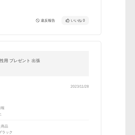
違反報告
いいね
0
男性用 プレゼント 出張
2023/11/28
情報
上
た商品
ブラック