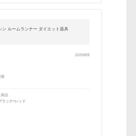
シン ルームランナー ダイエット器具
2020/8/9
情報
た商品
ブラック+レッド