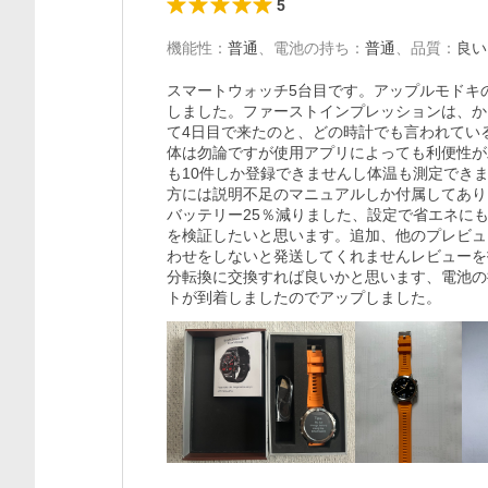
5
機能性
：
普通
、
電池の持ち
：
普通
、
品質
：
良い
スマートウォッチ5台目です。アップルモドキ
しました。ファーストインプレッションは、か
て4日目で来たのと、どの時計でも言われてい
体は勿論ですが使用アプリによっても利便性が
も10件しか登録できませんし体温も測定でき
方には説明不足のマニュアルしか付属してあり
バッテリー25％減りました、設定で省エネに
を検証したいと思います。追加、他のプレビュ
わせをしないと発送してくれませんレビューを
分転換に交換すれば良いかと思います、電池の
トが到着しましたのでアップしました。