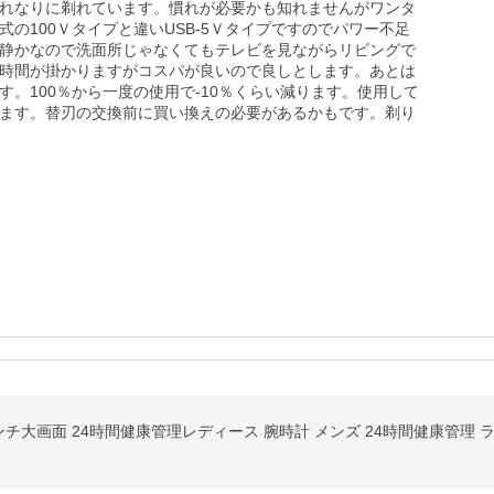
れなりに剃れています。慣れが必要かも知れませんがワンタ
の100Ｖタイプと違いUSB-5Ｖタイプですのでパワー不足
静かなので洗面所じゃなくてもテレビを見ながらリビングで
時間が掛かりますがコスパが良いので良しとします。あとは
。100％から一度の使用で-10％くらい減ります。使用して
ります。替刃の交換前に買い換えの必要があるかもです。剃り