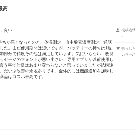
最高
：
良い
投稿者
-
持ちが悪くなったのと、体温測定、血中酸素濃度測定、通話
した。まだ使用期間は短いですが、バッテリーの持ちは1週
購入し
加部分で精度その他は満足しています。気にいらない、改良
カラ―/
ッセージのフォントが悪い小さい、専用アプリが以前使用し
andと言う事で仕様はあまり変わらないと思っていましたが結構違
、だいぶ改善の余地ありです。全体的には機能追加を加味し
商品はコスパ最高です。
