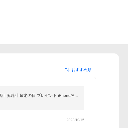
おすすめ順
【当日発送】スマートウォッチ 通話機能 日本製センサー 血圧測定 Bluetooth5.2 IP68防水 Line 丸型 活動量計 腕時計 敬老の日 プレゼント iPhone/Android対応
2023/10/15