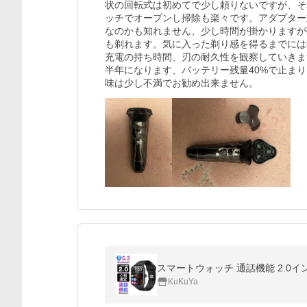
状の回転式は初めてで少し頼りないですが、そ
ッチでオープンし掃除も楽々です。アダプター式
なのかも知れません、少し時間が掛かりますが
も剃れます。気に入った剃り感を得るまでには
充電の持ち時間、刃の耐久性を観察していきます
半年になります、バッテリー残量40%で止ま
味は少し不満でお勧め出来ません。
KuKuYa