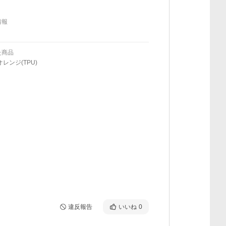
情報
た商品
オレンジ(TPU)
違反報告
いいね
0