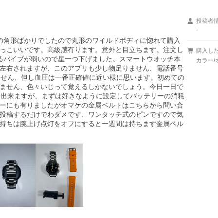
投稿者
-
の角形ばかりでしたので丸形のワイルドボヂィに惚れて購入
っこいいです。高級感有ります。意外と目立ちます。注文し
購入し
るバイブが弱いので星一つ下げました。スマートウオッチ本
カラー/
左右されますが、このアプリも少し物足りません、電話番号
ません、但し血圧は一番正確値に近い様に思います。初めての
ません、色々いじって覚えるしかないでしょう。今日一日で
も出来ますが、まずは好きなように設定してバッテリーの消耗
ーにも有りましたがオマケの金属ベルトはこちらから問い合
投稿するだけでわダメです、ワンタッチ式のピンですので気
持ちは腕上げ点灯をオフにすると一週間は持ちます金属ベル