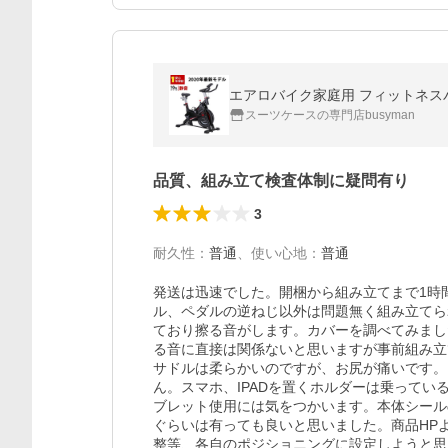
エアロバイク家庭用 フィットネスバ
スーツケースの専門店busyman
品質、組み立て検査体制に疑問有り
3
耐久性
：
普通
、
使い心地
：
普通
発送は迅速でした。開梱から組み立てまで1時
ル、ペダルの逆ねじ以外は問題無く組み立てら
ており擦る音がします。カバーを調べてみまし
る音に直接は関係ないと思いますが事前組み立
サドルは柔らかいのですが、お尻が痛いです。
ん。スマホ、IPADを置くホルダーは乗って
ブレット使用には気をつかいます。本体シール
ぐらいは有っても良いと思いました。商品HP
整等、各自のポジショニングに設定しようと思