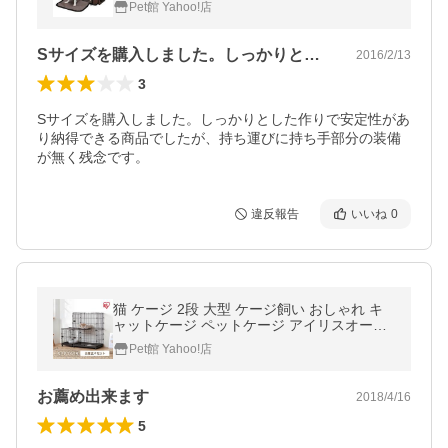
Pet館 Yahoo!店
ソフト 犬 猫 小型 介護）
Sサイズを購入しました。しっかりとした…
2016/2/13
3
Sサイズを購入しました。しっかりとした作りで安定性があ
り納得できる商品でしたが、持ち運びに持ち手部分の装備
が無く残念です。
違反報告
いいね
0
猫 ケージ 2段 大型 ケージ飼い おしゃれ キ
ャットケージ ペットケージ アイリスオーヤ
マ コンビネーションサークル スペース付き
Pet館 Yahoo!店
猫用 新生活
お薦め出来ます
2018/4/16
5