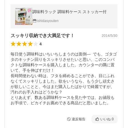
調味料ラック 調味料ケース ストッカー付
ishidasyouten
スッキリ収納でき大満足です！
2014/5/30
4
毎日使う調味料はいちいちしまうのは面倒―  でも、ゴタゴ
タのキッチン回りをスッキリさせたいと思い、このコンパ
クトな調味料ケースを購入しました。カウンターの隅に置
いて、手を伸ばすだけ！ 

長時間使わない時は、フタを締めることができ、目にふれ
なくてスッキリしました。欲をいうなら、もう少し頑丈さ
が欲しいことと、今はまだ購入したばかりで綺麗ですが、
汚れのお手入れはどうかな？ 

とりあえず、数ある調味料ケースを見た中では、お値段も
お手頃で、ピカイチお薦めできる商品だと思いました。
違反報告
いいね
0