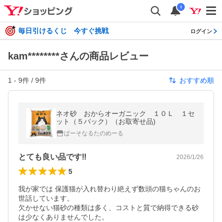
i
毎日引けるくじ 今すぐ挑戦
ログイン
kam********さんの商品レビュー
1
-
9
件 /
9
件
おすすめ順
ネオ砂 おからオーガニック １０Ｌ １セ
ット（５パック）（お取寄せ品)
ぱーそなるたのめーる
とても良い品です‼️
2026/1/26
5
我が家では 保護猫が入れ替わり絶えず数頭の猫ちゃんのお
世話しています。

欠かせない猫砂の種類は多く、コストと質で納得できる砂
は少なくありませんでした。
