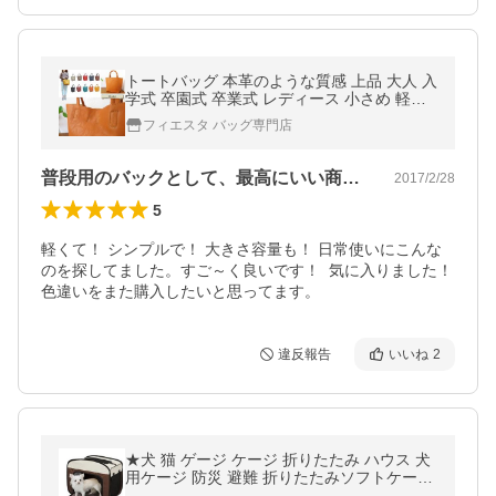
トートバッグ 本革のような質感 上品 大人 入
学式 卒園式 卒業式 レディース 小さめ 軽量
ミニ
フィエスタ バッグ専門店
普段用のバックとして、最高にいい商品です
2017/2/28
5
軽くて！ シンプルで！ 大きさ容量も！ 日常使いにこんな
のを探してました。すご～く良いです！  気に入りました！

色違いをまた購入したいと思ってます。
違反報告
いいね
2
★犬 猫 ゲージ ケージ 折りたたみ ハウス 犬
用ケージ 防災 避難 折りたたみソフトケージ
Sサイズ OSC-500 （ペット キャリーバッグ