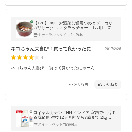
【120】 mju: お洒落な猫用つめとぎ ガリ
ガリサークル スクラッチャー 1匹用 筒
型 またたび付き ツメとぎ 爪研ぎ 爪と
ナチュラルスタイル for Pets
ぎ ネコ ミュー
ネコちゃん大喜び！買って良かったにゃー…
2017/2/26
4
ネコちゃん大喜び！ 買って良かったにゃーん
違反報告
いいね
0
ロイヤルカナン FHN インドア 室内で生活す
る成猫用 生後12ヵ月齢から7歳まで 2kg
(猫・キャット)[正規品]
スイートペットYahoo!店