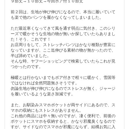
９部丈→１０部丈→今回ボア付１０部丈

前２回は、生地が伸び伸びになるので、本当に履いていて
も楽で他のパンツを履かなくなってしまいました。

ただ最近寒くなってきて風を通す弱点に気付き、このシリ
ーズで暖かそうな生地の物が無いか探していたらありまし
た！そう、これです！

お店周りをして、ストレッチパンツはかなり種類が豊富に
なっていますが、ここ迄伸びる素材の物が無かったので、
半ば諦めていました。

そんな時、ヤフーショッピングで検索していたらこれが見
つかったのです。

極暖とは行かないまでもボア付きで程々に暖かく、雪国等
ではなければ全然問題無さそうです。

勿論生地が伸び伸びになるのでストレスが無く、ジャージ
を履いているような楽さ加減です。

また、お馴染みスマホポケットが両サイドにあるので、ス
マホの収納にもストレスがありません。

これ他の商品には中々無いのですが、凄く便利で、前後の
ポケットにスマホを収納すると、かなり邪魔臭くなるので
すが、サイドなのでスマホが邪魔にならず、結構お気に入