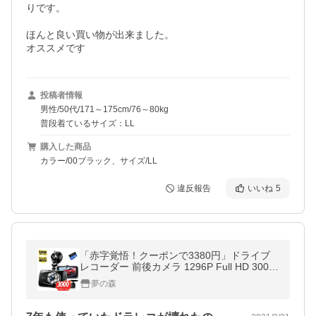
りです。

ほんと良い買い物が出来ました。

オススメです
投稿者情報
男性/50代/171～175cm/76～80kg
普段着ているサイズ：LL
購入した商品
カラー/00ブラック、サイズ/LL
違反報告
いいね
5
「赤字覚悟！クーポンで3380円」ドライブ
レコーダー 前後カメラ 1296P Full HD 300万
画素 3.0インチ 駐車監視 170度広角 ループ
夢の森
録画 動体検知 衝撃録画