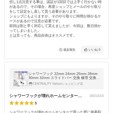
但し1点注意する事は、認証が1回目では上手く行かない時
があるので、その場合、再度ショップとメールのやり取り
をして設定をし直して貰う必要があります。

ショップにもよりますが、そのやり取りに時間が掛かるケ
ースがあるので注意が必要です。

前回は割と早く対応して貰えましたが、今回は、数日掛か
ってしまいました。

とは言っても、商品自体はオススメです。
違反報告
いいね
0
シャワーフック 22mm 24mm 25mm 28mm
30mm 32mm スライドバー 交換 修理 交換方
法 シャワーホルダー 互換 角度調整 360度 回
CENTRALITY Yahoo!ショッピング店
転
シャワーフックが壊れホームセンターで買…
2021/1/13
5
シャワーフックが壊れホームセンターで買った壁に接着剤