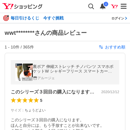
i
毎日引けるくじ 今すぐ挑戦
ログイン
wwt********さんの商品レビュー
1
-
10
件 /
365
件
おすすめ順
裏ボア 伸縮ストレッチ チノパンツ スマホポ
ケットW シャギーフリース スマートカーゴ
暖 防寒 保温 冬パンツ セール 爆買
アルージェ
このシリーズ３回目の購入になります。ほ…
2020/12/12
5
サイズ
：
ちょうどよい
このシリーズ３回目の購入になります。

ほんと自分には、もう手放すことが出来ないです。
