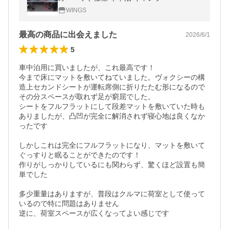
WINGS
最高の商品に出会えました
2026/6/1
5
車中泊用に買いましたが、これ最高です！

今まで床にマットを敷いてねていました。ヴォクシーの構
造上セカンドシートが運転席側に折りたたむ形になるので
その分スペースが取れず足が窮屈でした。

シートをフルフラットにして段差マットを敷いていた時も
ありましたが、凸凹が完全に解消されず寝心地は良くなか
ったです

しかしこれは完全にフルフラットになり、マットを敷いて
ぐっすりと眠ることができたのです！

作りがしっかりしているにも関わらず、驚くほど設置も簡
単でした

多少重量はありますが、普段はクルマに荷室として使って
いるので特に問題はありません

逆に、荷室スペースが広くなってよい感じです
