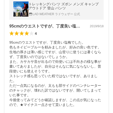
トレッキングパンツ ズボン メンズ キャンプ
アウトドア 登山 パンツ
LAD WEATHER ラドウェザー 公式
95cmのウエストですが、丁度良い塩梅…
2019/9/18
4
95cmのウエストですが、丁度良い塩梅でした。

色もネイビーブルーを頼みましたが、好みの良い色です。

生地の厚さは薄い感じですが、山登りに使うには暑くなら
ず、丁度良いのではないでしょうか。

また、カサカサ音が出るので街使いには不向きの様な事が
書いてありましたが、自分はそんなに気にならないし、普
段使いにも使えそうです。

ストレッチ感も思っていた程ではないですが、ありまし
た。

ただ一点気になるのが、太もも部サイドのベンチレーター
のチャックが、壊れた訳ではないですが、開いてしまって
いた事です。

今後使ってみてどうか確認しますが、この点が気になった
ので、★マイナス一点させて貰いました。