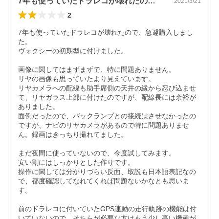
7年も使っていたドラレコが壊れたので、…
2021/3/21
2
7年も使っていたドラレコが壊れたので、急遽購入しまし
た。

ヴォクシーの初期型に付けました。

画像に関してはまずまずで、特に問題ありません。

リヤの画像も思っていたより見えています。

リヤカメラへの配線も助手席側の天井の縁から忍び込ませ
て、リヤガラス上部に付けたのですが、配線長には余裕が
ありました。

面倒だったので、バックランプとの接続はさせなかったの
ですが、ナビのリヤカメラがあるので特に問題ありませ
ん。録画はきっちり撮れてました。

まだ夜間に使っていないので、今度試してみます。

安い割にはしっかりとした作りです。

操作に関しては分かりづらい反面、取説も日本語表記なの
で、都度確認してなれてくれば問題ないかなとも思いま
す。

前のドラレコに付いていたGPS連動の走行軌跡の機能は付
いていないので、そちらが必要な方はもう少し高い機種が