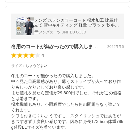
メンズ ステンカラーコート 撥水加工 比翼仕
立て 背中キルティング 軽量 ブラック 秋冬春
通勤 通学 オンオフ兼用 紳士 コート 超PayP
メンズスーツ UNITED GOLD
ay祭
冬用のコートが無かったので購入しました…
2022/1/16
4
サイズ
：
ちょうどよい
冬用のコートが無かったので購入しました。

中々見た目高級感があり、薄くストライプが入っており作
りもしっかりとしており良い感じです。

また値札を見たら定価が29,800円でした。それがこの価格
とは驚きです。

撥水機能もあり、小雨程度でしたら何の問題もなく弾いて
くれます。

シワも付きにくいようですし、スタイリッシュではあるが
きつすぎず丁度良い感じです。因みに身長173.5cm体重78k
g普段LLサイズを着ています。
