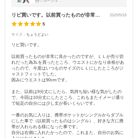
アルージェ
ル 爆買
リピ買いです。以前買ったものが非常に良…
2020/5/16
5
サイズ
：
ちょうどよい
リピ買いです。

以前買ったものが非常に良かったのですが、ＬＬが売り切
れだった為3Lを買ったところ、ウエストにかなり余裕があ
ったので、今度はいつものサイズのＬＬにしたところがジ
ャストフィットでした。

因みにウエストは90cmです。

また、以前は9分丈にしたら、気持ち短い様な気がしたの
で、今回は10分丈にしたところ、これもまたイメージ通り
で短足の自分には少し丈が長いくらいです。

一番のお気に入りは、携帯ポケットがシングルからダブル
にした事で（以前買ったものはシングル）、好きな方に携
帯が入れられる様になった事です。

自分は右側に入れたかったので、これまた、自分のお気に