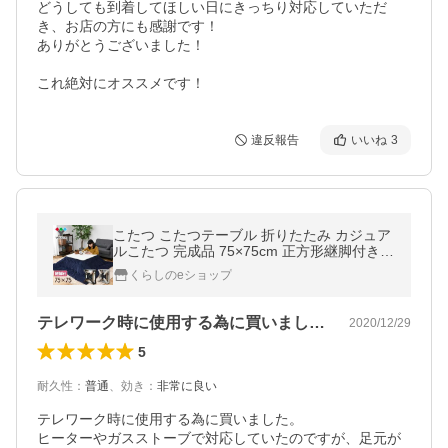
どうしても到着してほしい日にきっちり対応していただ
き、お店の方にも感謝です！

ありがとうございました！

違反報告
いいね
3
こたつ こたつテーブル 折りたたみ カジュア
ルこたつ 完成品 75×75cm 正方形継脚付き
リバーシブル天板 HFL-754H(B)/HFL-754H
くらしのeショップ
(LH) 折脚こたつ 折れ脚こたつ
テレワーク時に使用する為に買いました。…
2020/12/29
5
耐久性
：
普通
、
効き
：
非常に良い
テレワーク時に使用する為に買いました。

ヒーターやガスストーブで対応していたのですが、足元が