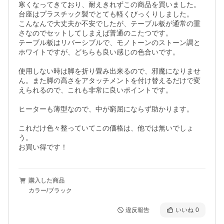
寒くなってきており、耐えきれずこの商品を買いました。

台座はプラスチック製でとても軽くびっくりしました。

こんなんで大丈夫か不安でしたが、テーブル板が通常の重
さなのでセットしてしまえば普通のこたつです。

テーブル板はリバーシブルで、モノトーンのストーン調と
ホワイトですが、どちらも良い感じの色合いです。

使用しない時は脚を折り畳み出来るので、邪魔になりませ
ん。また脚の高さをアタッチメントを付け替えるだけで変
えられるので、これも非常に良いポイントです。

ヒーターも薄型なので、中が窮屈にならず助かります。

これだけ色々整っていてこの価格は、他では無いでしょ
う。

お買い得です！
購入した商品
カラー/ブラック
違反報告
いいね
0