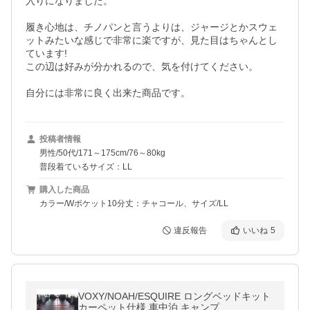
入りになりました。

履き心地は、チノパンと言うよりは、ジャージとかスウェ
ットみたいな感じで非常に楽ですが、見た目はちゃんとし
ています!

この辺は好みが分かれるので、気を付けてください。

自分には非常に良く出来た商品です。
投稿者情報
男性/50代/171～175cm/76～80kg
普段着ているサイズ：LL
購入した商品
カラー/Wポケット10分丈：チャコール、サイズ/LL
違反報告
いいね
5
VOXY/NOAH/ESQUIRE ロングベッドキット
カーペット仕様 車中泊 キャンプ