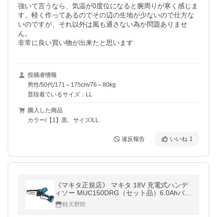
強いて言うなら、気温が0度位になると腕周りが寒く感じま
す。軽く作ってあるのでその辺の生地が少ないので仕方な
いのですが、それ以外は風も通さない為か問題ありませ
ん。

非常に良い買い物が出来たと思います
投稿者情報
男性/50代/171～175cm/76～80kg
普段着ているサイズ：LL
購入した商品
カラー/【1】黒、サイズ/LL
違反報告
いいね
1
《マキタ正規店》 マキタ 18V 充電式ハンデ
ィソー MUC150DRG（セット品）6.0Ahバッ
テリ・充電器付き
軽天野郎