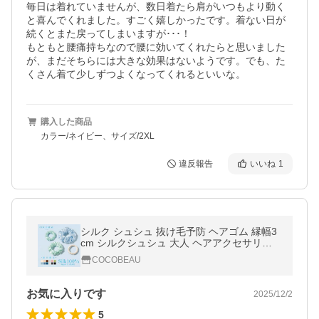
毎日は着れていませんが、数日着たら肩がいつもより動く
と喜んでくれました。すごく嬉しかったです。着ない日が
続くとまた戻ってしまいますが･･･！

もともと腰痛持ちなので腰に効いてくれたらと思いました
が、まだそちらには大きな効果はないようです。でも、た
くさん着て少しずつよくなってくれるといいな。
購入した商品
カラー/ネイビー、サイズ/2XL
違反報告
いいね
1
シルク シュシュ 抜け毛予防 ヘアゴム 縁幅3
cm シルクシュシュ 大人 ヘアアクセサリー
高級 プレゼント 切れ毛対策 毛量多対応 毛崩
COCOBEAU
れにくい 髪に優しい
お気に入りです
2025/12/2
5