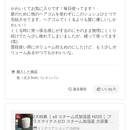
かわいくてお気に入りです！毎日使ってます！

髪のために他のヘアゴムを使わずにこのシュシュひとつで
完結させてます。ヘアゴムでくくるよりも髪に優しいしか
わいい！

くくる時に突っ張る感じがするのにそのまま無理にくくり
続けてたら少し敗れてしまいましたが、縫って使ってます
(笑)

普段使い用にボリューム控えめのにしたけど、もう少しボ
リュームあるやつでもかわいいな。
購入した商品
色（太さ3cm）/シャンパン
違反報告
いいね
0
2大特典［ ±0 スチーム式加湿器 H220 ］プ
ラスマイナスゼロ スチーム加湿器 大容量 3L
加熱式 蒸気 スチーム 上部給水 チャイルドロ
インテリアショップ roomy