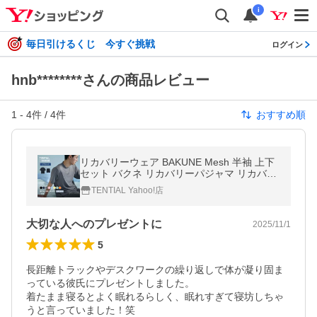
i
毎日引けるくじ 今すぐ挑戦
ログイン
hnb********さんの商品レビュー
1
-
4
件 /
4
件
おすすめ順
リカバリーウェア BAKUNE Mesh 半袖 上下
セット バクネ リカバリーパジャマ リカバリ
ーウエア 一般医療機器 レディース メンズ テ
TENTIAL Yahoo!店
ンシャル メッシュ
大切な人へのプレゼントに
2025/11/1
5
長距離トラックやデスクワークの繰り返しで体が凝り固ま
っている彼氏にプレゼントしました。

着たまま寝るとよく眠れるらしく、眠れすぎて寝坊しちゃ
うと言っていました！笑
