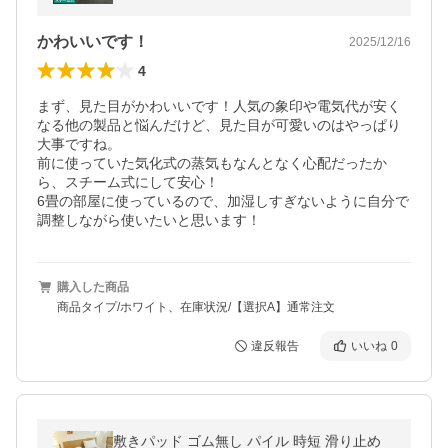
ック 加湿機 小型 XQK-H220
かわいいです！
2025/12/16
4
まず、見た目がかわいいです！人気の象印や電気代が安く
なる他の製品と悩んだけど、見た目が可愛いのはやっぱり
大事ですね。

前に使っていた気化式の蒸気もなんとなく心配だったか
ら、スチーム式にして安心！

6畳の部屋に使っているので、加湿しすぎないように自分で
調整しながら使いたいと思います！
購入した商品
商品タイプ/ホワイト、在庫状況/【選択A】通常注文
違反報告
いいね
0
敷きパッド ゴム無し パイル 時短 滑り止め