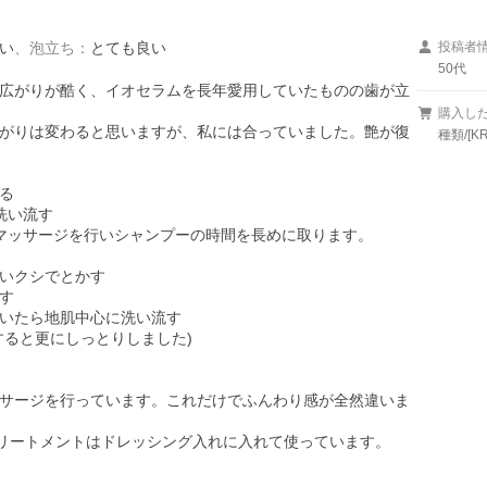
い
、
泡立ち
：
とても良い
投稿者
50代
広がりが酷く、イオセラムを長年愛用していたものの歯が立
購入し
がりは変わると思いますが、私には合っていました。艶が復
種類/[


い流す

マッサージを行いシャンプーの時間を長めに取ります。

いクシでとかす



いたら地肌中心に洗い流す

ると更にしっとりしました)

サージを行っています。これだけでふんわり感が全然違いま
トリートメントはドレッシング入れに入れて使っています。