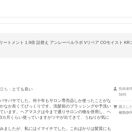
リートメント 1.9倍 詰替え アンレーベルラボ Vリペア COモイスト 
立ち
：
とても良い
投稿者
50代
バサバサでした。何十年もサロン専売品しか使ったことがな
かなか良くてびっくりです。洗髪前のブラッシングや予洗い
購入し
ています。ヘアマスクは今まで通りサロンの物を併用し、ヘ
種類/[
3カ月くらい使っていますがツヤが出てきて、うねりが気に
みましたが、私にはイマイチでした。こればかりは髪質にも