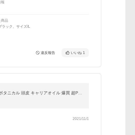
情報
た商品
ブラック、サイズ/L
違反報告
いいね
1
ゴールデンホホバオイル 300ml マッサージオイル 未精製 ゴールデン ホホバ オイル ボディオイル 無添加 ボタニカル 頭皮 キャリアオイル 爆買 超PayPay祭
2021/11/1