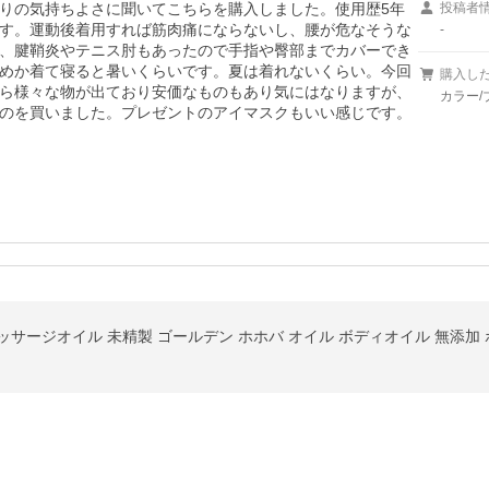
りの気持ちよさに聞いてこちらを購入しました。使用歴5年
投稿者
す。運動後着用すれば筋肉痛にならないし、腰が危なそうな
-
、腱鞘炎やテニス肘もあったので手指や臀部までカバーでき
めか着て寝ると暑いくらいです。夏は着れないくらい。今回
購入し
ら様々な物が出ており安価なものもあり気にはなりますが、
カラー/
のを買いました。プレゼントのアイマスクもいい感じです。