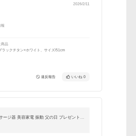
2026/2/11
情報
た商品
ブラックチタン×ホワイト、サイズ/51cm
違反報告
いいね
0
ヘッドスパ 頭皮マッサージ器 NIPLUX HEAD SPA ヘッドマッサージ機 頭皮マッサージャー 頭皮ケア マッサージ器 美容家電 振動 父の日 プレゼント ギフト