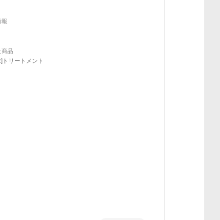
情報
た商品
KR]トリートメント