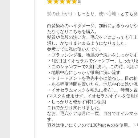
5
髪の仕上がり
：
しっとり
、
使い心地
：
とても良
白髪染めのハイダメージ、加齢によるうねりや
たなくなりこちらを購入。

髪質や普段の洗い方、毛穴ケアによっても仕上
活し、かなりまとまるようになりました。

参考までに私の使い方です。

・ブラッシング後、地肌の予洗いをしっかりする
・1度目はイオセラムでシャンプー、しっかり洗
・このシャンプーで2度目洗い。この時、地肌
・地肌中心にしっかり徹底に洗い流す

・トリートメントを毛先中心に塗布し、目の粗
・ある程度時間を置いたら、地肌中心に洗い流す
・イオセラムマスクを毛先に塗布し、時間を置
(マスクを使用せず、イオセラムオイルを使用す
・しっかりと乾かす(特に地肌)

これでかなり変わりました。

なお、毛穴ケアは月に一度、自分でオイルマッ
す。

容器は使いにくいので100均のものを使用。