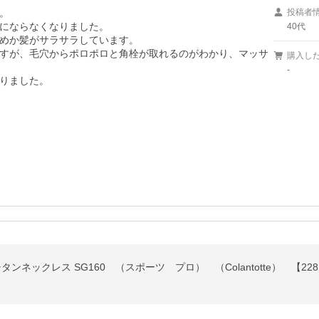


投稿者
にならなくなりました。

40代
めか髪がサラサラしています。

すが、毛穴からポロポロと角栓が取れるのがわかり、マッサ
購入し
-
りました。

タンネックレス SG160 （スポーツ プロ） （Colantotte） 【228・