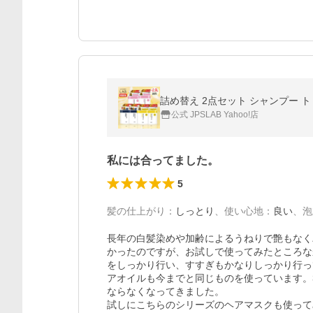
詰め替え 2点セット シャンプー ト
公式 JPSLAB Yahoo!店
私には合ってました。
5
髪の仕上がり
：
しっとり
、
使い心地
：
良い
、
泡
長年の白髪染めや加齢によるうねりで艶もなく
かったのですが、お試しで使ってみたところな
をしっかり行い、すすぎもかなりしっかり行っ
アオイルも今までと同じものを使っています。
ならなくなってきました。

試しにこちらのシリーズのヘアマスクも使って