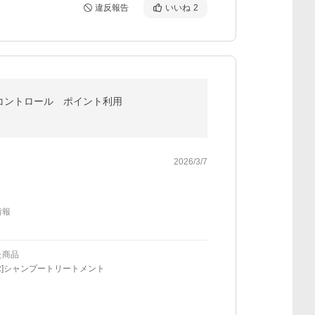
違反報告
いいね
2
KRコントロール ポイント利用
2026/3/7
情報
た商品
KR]シャンプートリートメント