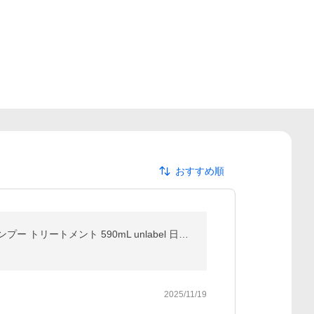
おすすめ順
シャンプー トリートメント 1.9倍 詰替え アンレーベル ラボ V リペア CO モイスト KR コントロール シャンプー トリートメント 590mL unlabel 日本製
2025/11/19