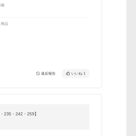
情報
た商品
違反報告
いいね
1
235・242・259】