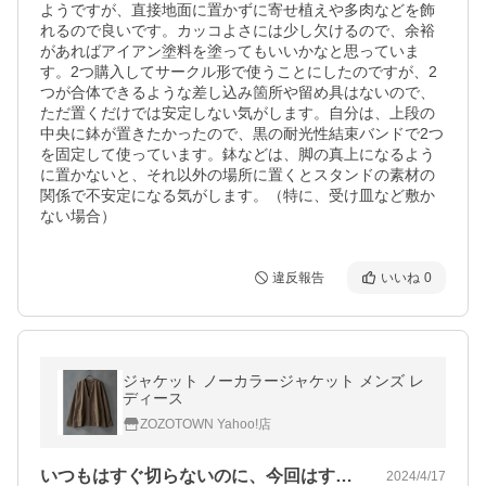
ようですが、直接地面に置かずに寄せ植えや多肉などを飾
れるので良いです。カッコよさには少し欠けるので、余裕
があればアイアン塗料を塗ってもいいかなと思っていま
す。2つ購入してサークル形で使うことにしたのですが、2
つが合体できるような差し込み箇所や留め具はないので、
ただ置くだけでは安定しない気がします。自分は、上段の
中央に鉢が置きたかったので、黒の耐光性結束バンドで2つ
を固定して使っています。鉢などは、脚の真上になるよう
に置かないと、それ以外の場所に置くとスタンドの素材の
関係で不安定になる気がします。（特に、受け皿など敷か
ない場合）
違反報告
いいね
0
ジャケット ノーカラージャケット メンズ レ
ディース
ZOZOTOWN Yahoo!店
いつもはすぐ切らないのに、今回はすぐタ…
2024/4/17