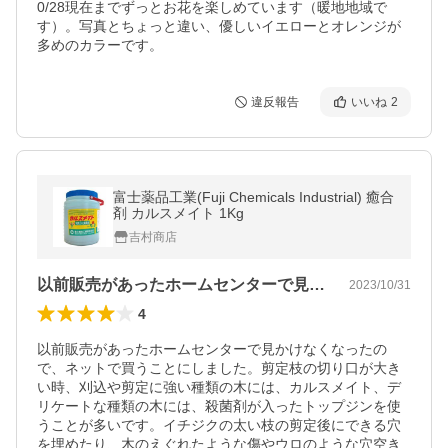
0/28現在までずっとお花を楽しめています（暖地地域で
す）。写真とちょっと違い、優しいイエローとオレンジが
多めのカラーです。
違反報告
いいね
2
富士薬品工業(Fuji Chemicals Industrial) 癒合
剤 カルスメイト 1Kg
吉村商店
以前販売があったホームセンターで見かけ…
2023/10/31
4
以前販売があったホームセンターで見かけなくなったの
で、ネットで買うことにしました。剪定枝の切り口が大き
い時、刈込や剪定に強い種類の木には、カルスメイト、デ
リケートな種類の木には、殺菌剤が入ったトップジンを使
うことが多いです。イチジクの太い枝の剪定後にできる穴
を埋めたり、木のえぐれたような傷やウロのような穴空き