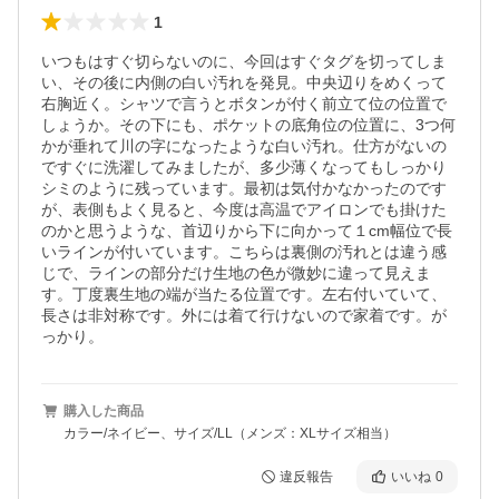
1
いつもはすぐ切らないのに、今回はすぐタグを切ってしま
い、その後に内側の白い汚れを発見。中央辺りをめくって
右胸近く。シャツで言うとボタンが付く前立て位の位置で
しょうか。その下にも、ポケットの底角位の位置に、3つ何
かが垂れて川の字になったような白い汚れ。仕方がないの
ですぐに洗濯してみましたが、多少薄くなってもしっかり
シミのように残っています。最初は気付かなかったのです
が、表側もよく見ると、今度は高温でアイロンでも掛けた
のかと思うような、首辺りから下に向かって１cm幅位で長
いラインが付いています。こちらは裏側の汚れとは違う感
じで、ラインの部分だけ生地の色が微妙に違って見えま
す。丁度裏生地の端が当たる位置です。左右付いていて、
長さは非対称です。外には着て行けないので家着です。が
っかり。
購入した商品
カラー/ネイビー、サイズ/LL（メンズ：XLサイズ相当）
違反報告
いいね
0