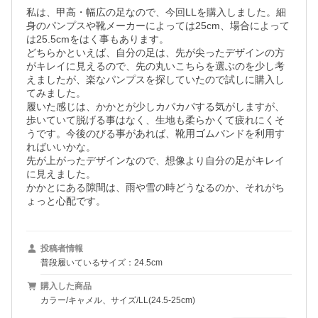
私は、甲高・幅広の足なので、今回LLを購入しました。細
身のパンプスや靴メーカーによっては25cm、場合によって
は25.5cmをはく事もあります。

どちらかといえば、自分の足は、先が尖ったデザインの方
がキレイに見えるので、先の丸いこちらを選ぶのを少し考
えましたが、楽なパンプスを探していたので試しに購入し
てみました。

履いた感じは、かかとが少しカパカパする気がしますが、
歩いていて脱げる事はなく、生地も柔らかくて疲れにくそ
うです。今後のびる事があれば、靴用ゴムバンドを利用す
ればいいかな。

先が上がったデザインなので、想像より自分の足がキレイ
に見えました。

かかとにある隙間は、雨や雪の時どうなるのか、それがち
ょっと心配です。
投稿者情報
普段履いているサイズ：24.5cm
購入した商品
カラー/キャメル、サイズ/LL(24.5-25cm)