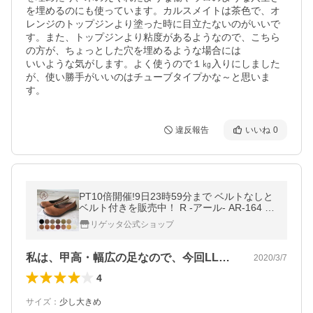
を埋めるのにも使っています。カルスメイトは茶色で、オ
レンジのトップジンより塗った時に目立たないのがいいで
す。また、トップジンより粘度があるようなので、こちら
の方が、ちょっとした穴を埋めるような場合には

いいような気がします。よく使うので１㎏入りにしました
が、使い勝手がいいのはチューブタイプかな～と思いま
す。
違反報告
いいね
0
PT10倍開催!9日23時59分まで ベルトなしと
ベルト付きを販売中！ R -アール- AR-164 ス
リッポンプレーンパンプス
リゲッタ公式ショップ
私は、甲高・幅広の足なので、今回LLを…
2020/3/7
4
サイズ
：
少し大きめ