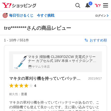
i
毎日引けるくじ 今すぐ挑戦
ログイン
tro********さんの商品レビュー
1
-
10
件 /
551
件
おすすめ順
マキタ 掃除機 CL280FDZCW 充電式クリー
ナー カプセル式 18V 本体＋サイクロンアタ
ッチメント付(バッテリ・充電器別売)
ヤマムラ本店
マキタの草刈り機を持っていてバッテリー…
2021/9/17
4
耐久性
：
普通
マキタの草刈り機を持っていてバッテリーがあるので、こ
の掃除機でも使えて良かったです。主に吸い込みでないと