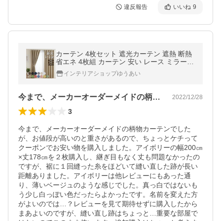
違反報告
いいね
9
カーテン 4枚セット 遮光カーテン 遮熱 断熱
省エネ 4枚組 カーテン 安い レース ミラー
洗える カーテン 遮光 100幅 4枚 200幅 2枚 1
インテリアショップゆうあい
50幅 2枚
今まで、メーカーオーダーメイドの柄物カ…
2022/12/28
3
今まで、メーカーオーダーメイドの柄物カーテンでした
が、お値段が高いのと重さがあるので、ちょっとケチって
クーポンでお安い物を購入しました。アイボリーの幅200㎝
×丈178㎝を２枚購入し、継ぎ目もなく丈も問題なかったの
ですが、裾に１回縫った糸をほどいて縫い直した跡が長い
距離ありました。アイボリーは他レビューにもあった通
り、薄いベージュのような感じでした。真っ白ではないも
う少し白っぽい色だったらよかったです。名前を変えた方
がよいのでは…？レビューを見て期待せずに購入したから
まあよいのですが、縫い直し跡はちょっと…重要な部屋で