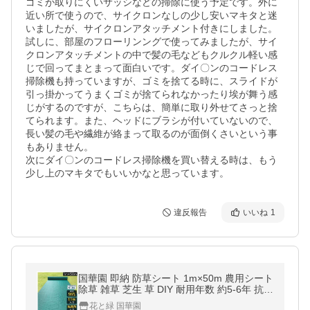
ゴミが取りにくいサッシなどの掃除に使う予定です。外に
近い所で使うので、サイクロンなしの少し安いマキタと迷
いましたが、サイクロンアタッチメント付きにしました。

試しに、部屋のフローリンングで使ってみましたが、サイ
クロンアタッチメントの中で髪の毛などもクルクル軽い感
じで回ってまとまって面白いです。ダイ〇ンのコードレス
掃除機も持っていますが、ゴミを捨てる時に、スライドが
引っ掛かってうまくゴミが捨てられなかったり埃が舞う感
じがするのですが、こちらは、簡単に取り外せてさっと捨
てられます。また、ヘッドにブラシが付いていないので、
長い髪の毛や繊維が絡まって取るのが面倒くさいという事
もありません。

次にダイ〇ンのコードレス掃除機を買い替える時は、もう
少し上のマキタでもいいかなと思っています。
違反報告
いいね
1
国華園 即納 防草シート 1m×50m 農用シート
除草 雑草 芝生 草 DIY 耐用年数 約5-6年 抗菌
剤 UV剤 厚み0.4ｍｍ 砂利 芝 人工芝 高密度
花と緑 国華園