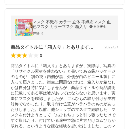
マスク 不織布 カラー 立体 不織布マスク 血
色マスク カラーマスク 箱入り BFE 99% 大
人用 メンズ レディース 三層構造 ウイルス
iHR
花粉対策 飛沫防止 抗菌 セール
商品タイトルに「箱入り」とありますが、…
2022/6/7
3
商品タイトルに「箱入り」とありますが、実際は、写真の
「リサイクル素材を使わない」と書いてある袋パッケージ
のものが、別の袋（内側が黒、外側が白のビニール製）に
入って届きました。衛生上問題なければ、箱入りか箱なし
かは自分は特に気にしませんが、商品タイトルや商品説明
に記載してある事は嘘があってはならないと思います。実
際にマスクを確認しましたが、ゴムひもの取り付けが左右
対称でなかったり、取り付け位置がバラバラのものがあっ
たりしました。以前、他ショップのマスクで経験した　マ
スクを付けようとしてゴムひもちょっと引っ張っただけで
すぐ取れたり、付けている途中で急に片方だけゴムひもが
取れる、というような嫌な経験を思い出しました。このマ