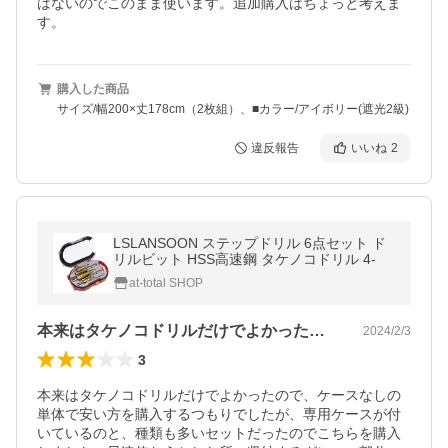
はないのでこのまま使います。追加購入はちょっと考えま
す。
購入した商品
サイズ/幅200×丈178cm（2枚組）、■カラー/アイボリー(遮光2級)
違反報告
いいね
2
LSLANSOON ステップドリル 6点セット ド
リルビット HSS高速鋼 タケノコドリル 4-
at-total SHOP
本来はタケノコドリルだけでよかったので…
2024/2/3
3
本来はタケノコドリルだけでよかったので、ケースなしの
単体で安い方を購入するつもりでしたが、専用ケースが付
いているのと、種類も多いセットだったのでこちらを購入