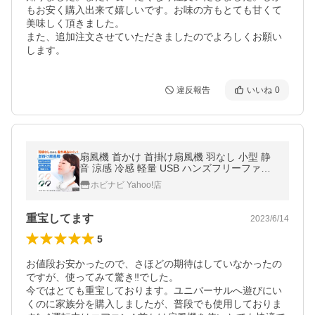
もお安く購入出来て嬉しいです。お味の方もとても甘くて
美味しく頂きました。

また、追加注文させていただきましたのでよろしくお願い
します。
違反報告
いいね
0
扇風機 首かけ 首掛け扇風機 羽なし 小型 静
音 涼感 冷感 軽量 USB ハンズフリーファン
ハンディファン ネックファン 扇風機 羽なし
ホビナビ Yahoo!店
首掛け 携帯 360度送風
重宝してます
2023/6/14
5
お値段お安かったので、さほどの期待はしていなかったの
ですが、使ってみて驚き‼️でした。

今ではとても重宝しております。ユニバーサルへ遊びにい
くのに家族分を購入しましたが、普段でも使用しておりま