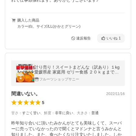
れで仕事頑張れます。ありがとうございます♪
購入した商品
カラー/白、サイズ/LL(かかとグリーン)
違反報告
いいね
1
計り売り！スイートまどんな（訳あり）１kg
愛媛県産 家庭用 ゼリー食感 ２０ｋｇまでお
好きな量をお買い下さい 紅まどんなと同品
フルーツショップサニー
種 フルーツ わけあり 果物 旬
間違いない。
2022/11/16
5
甘さ
：
すごく甘い
、
鮮度
：
非常に良い
、
大きさ
：
普通
昨年知り合いに頂いたみかんがとても美味しくて、スーパ
ーに売っていなかったので聞くとマドンナと言うみかんと
知りました。また、食べたくなり注文いたしました。しか