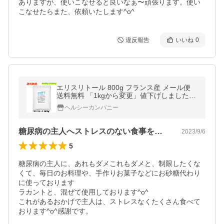
ありますが、使いこなせると良いなぁ〜頑張ります。使い
違反報告
いいね
0
エリスリトール 800g フランス産 メール便
送料無料 「1kgから変更」値下げしました
セール特売品
ヘルシーカンパニー
糖尿病の主人へストレスのない食事を提供
2023/9/6
5
糖尿病の主人に、あれもダメこれもダメと、制限したくな
くて、毎日のお料理や、手作りお菓子などにお砂糖代わり
に使っております

ラカントと、混ぜて使用しております^o^

これがあるおかげで主人は、ストレスなくたくさん食べて
おります^o^感謝です。
