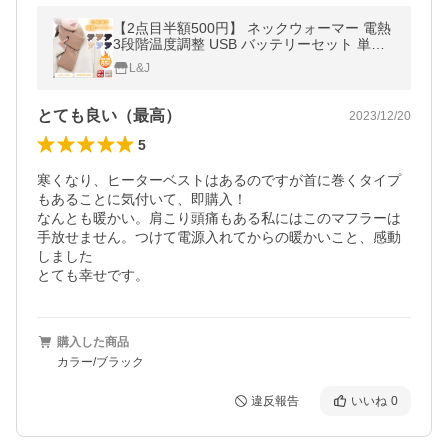
【2点目半額500円】 ネックウォーマー 電熱
3段階温度調整 USB バッテリーセット 単品
電熱マフラ メンズ レディース スキー ギフト
L&J
防寒 防塵 防風
とても良い（最高）
2023/12/20
5
寒くなり、ヒーターベストはあるのですが首に巻くタイプ
もあることに気付いて、即購入！

なんとも暖かい。肩こり頭痛もある私にはこのマフラーは
手放せません。つけて電源入れてからの暖かいこと、感動
しました

とても幸せです。
購入した商品
カラー/ブラック
違反報告
いいね
0