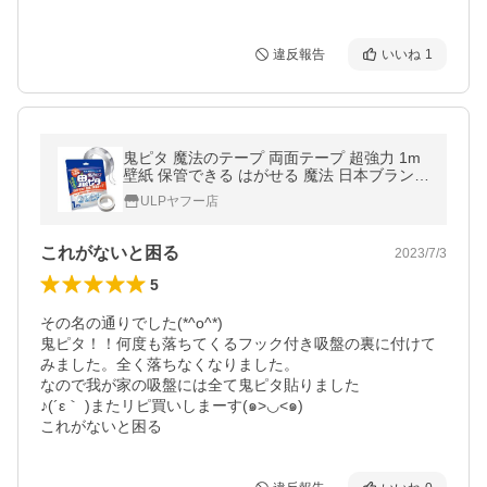
違反報告
いいね
1
鬼ピタ 魔法のテープ 両面テープ 超強力 1m
壁紙 保管できる はがせる 魔法 日本ブランド
正規品 強力両面テープ 透明 ガラス タイル
ULPヤフー店
これがないと困る
2023/7/3
5
その名の通りでした(*^o^*)

鬼ピタ！！何度も落ちてくるフック付き吸盤の裏に付けて
みました。全く落ちなくなりました。

なので我が家の吸盤には全て鬼ピタ貼りました

♪(´ε｀ )またリピ買いしまーす(๑>◡<๑)

これがないと困る