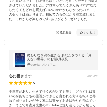
くお買い得です！お友達も欲しいというので2セットの購入
させていただきました。アロマってたくさんありすぎて試
したくてもどれを買えばいいのかわからなかったので、こ
のセットは助かります。初めてのものばかり注文致しまし
た。これからが楽しみです♪ありがとうございました
違反報告
いいね
1
終わりなき魂を生きる あなたをつくる「見
えない世界」のお話/月夜見
bookfanプレミアム
心に響きます
2023/2/6
5
不幸事があり、生きて行くのがとても辛く、どうすれば良
いのがあちこちの霊視ができると言われる方々を転々と尋
ねて回りましたが全く私には響かずお金ばかりが飛んでい
き、そこで月夜見先生のYouTubeと巡り会え心から嬉しく