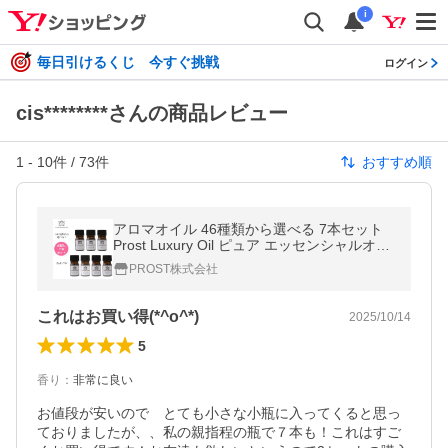
i
毎日引けるくじ 今すぐ挑戦
ログイン
cis********さんの商品レビュー
1
-
10
件 /
73
件
おすすめ順
アロマオイル 46種類から選べる 7本セット
Prost Luxury Oil ピュア エッセンシャルオイ
ル 各2ml 精油 送料無料
PROST株式会社
これはお買い得(*^o^*)
2025/10/14
5
香り
：
非常に良い
お値段が安いので　とても小さな小瓶に入ってくると思っ
ておりましたが、、私の親指程の瓶で７本も！これはすご