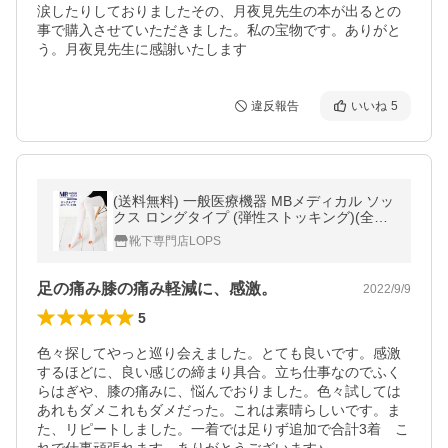
涙したりしておりましたその、月夜見先生の本が出るとの
事で購入させていただきました。私の宝物です。ありがと
う。月夜見先生に感謝いたします
違反報告
いいね
5
(送料無料) 一般医療機器 MBメディカル ソッ
クス ロングタイプ (弾性ストッキング)(全5
サイズ)(日本製) 着圧 靴下
靴下専門店LOPS
足の痛み膝の痛み軽減に、感激。
2022/9/9
5
色々探してやっと巡り会えました。とても良いです。感激
するほどに、良い感じの締まり具合。立ち仕事なのでふく
らはぎや、膝の痛みに、悩んでおりました。色々試しては
あれもダメこれもダメだった。これは素晴らしいです。ま
た、リピートしました。一着では足りず追加で合計3着　こ