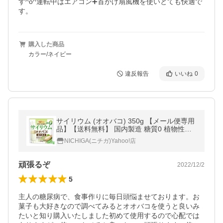
す^o^運転中はエアコン➕首かけ扇風機を使いとても快適で
す。
購入した商品
カラー/ネイビー
違反報告
いいね
0
サイリウム (オオバコ) 350g 【メール便専用
品】【送料無料】 国内製造 糖質0 植物性食
物繊維 Plantago ovata Psyllium Husk [05] NI
NICHIGA(ニチガ)Yahoo!店
CHIGA(ニチガ)
頑張るぞ
2022/12/2
5
主人の糖尿病で、食事作りに毎日頭悩ませております。お
菓子も大好きなので調べてみるとオオバコを使うと良いみ
たいと知り購入いたしました初めて使用するので心配では