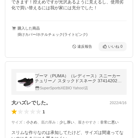
できます！控えめですが光沢あるように見えるし、使用劣
化で買い替えるには我が家には充分でした！
購入した商品
掛けカバー/ホテルチェック(ライトピンク)
違反報告
いいね
0
プーマ（PUMA）（レディース）スニーカー
チュリーノ スタックドスネーク 37414202
スポーツシューズ
SuperSportsXEBIO Yahoo!店
大ハズレでした。
2022/4/16
1
サイズ
：
小さめ
、
底の厚み
：
少し厚い
、
履きやすさ
：
非常に悪い
スリムな作りなのは承知してたけど、サイズは間違ってな