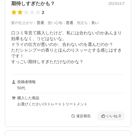
期待しすぎたかも？
2023/11/7
2
髪の仕上がり
：
普通
、
使い心地
：
普通
、
泡立ち
：
良い
口コミ等見て購入したけど、私には合わないのかあんまり
効果もなく、リピはないな。

ドライの仕方が悪いのか、合わないのを選んだのか？

ただシャンプーの香りとほんのりスッーとする感じはすき
です！

すっごい期待しすぎただけなのかな？
投稿者情報
50代
購入した商品
お選びください/ストレートトリートメント
違反報告
いいね
0