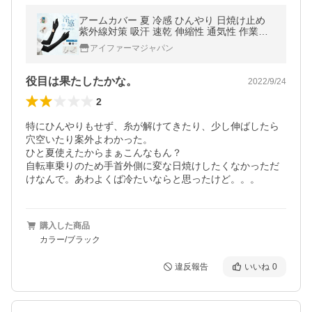
アームカバー 夏 冷感 ひんやり 日焼け止め
紫外線対策 吸汗 速乾 伸縮性 通気性 作業用
アウトドア スポーツ 運転 腕カバー uv手袋
アイファーマジャパン
レディース メンズ 日除け
役目は果たしたかな。
2022/9/24
2
特にひんやりもせず、糸が解けてきたり、少し伸ばしたら
穴空いたり案外よわかった。

ひと夏使えたからまぁこんなもん？

自転車乗りのため手首外側に変な日焼けしたくなかっただ
けなんで。あわよくば冷たいならと思ったけど。。。
購入した商品
カラー/ブラック
違反報告
いいね
0