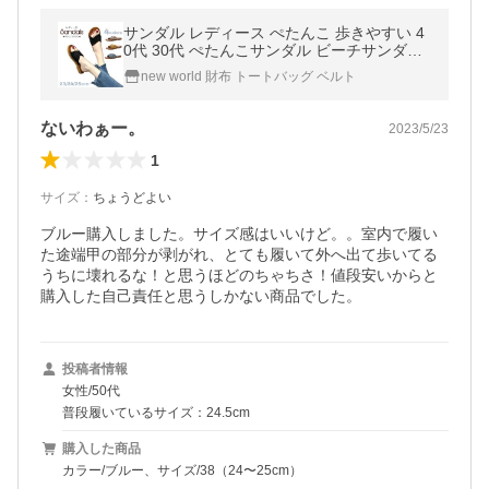
サンダル レディース ぺたんこ 歩きやすい 4
0代 30代 ぺたんこサンダル ビーチサンダル
フラット おしゃれ トレンド 黒 夏
new world 財布 トートバッグ ベルト
ないわぁー。
2023/5/23
1
サイズ
：
ちょうどよい
ブルー購入しました。サイズ感はいいけど。。室内で履い
た途端甲の部分が剥がれ、とても履いて外へ出て歩いてる
うちに壊れるな！と思うほどのちゃちさ！値段安いからと
購入した自己責任と思うしかない商品でした。
投稿者情報
女性/50代
普段履いているサイズ：24.5cm
購入した商品
カラー/ブルー、サイズ/38（24〜25cm）