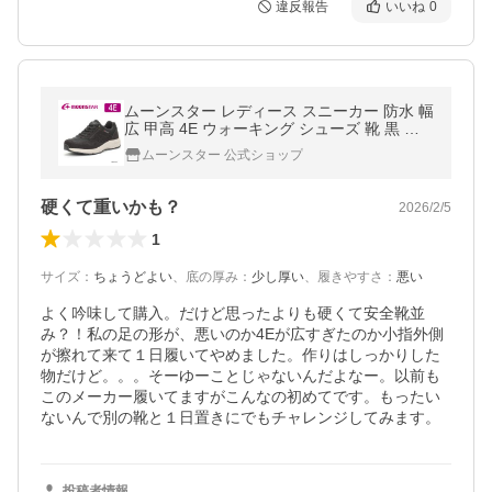
違反報告
いいね
0
ムーンスター レディース スニーカー 防水 幅
広 甲高 4E ウォーキング シューズ 靴 黒 普
段履き 履きやすい moonstar SPLT L203 ブ
ムーンスター 公式ショップ
ラック [セール] セ新8月24日
硬くて重いかも？
2026/2/5
1
サイズ
：
ちょうどよい
、
底の厚み
：
少し厚い
、
履きやすさ
：
悪い
よく吟味して購入。だけど思ったよりも硬くて安全靴並
み？！私の足の形が、悪いのか4Eが広すぎたのか小指外側
が擦れて来て１日履いてやめました。作りはしっかりした
物だけど。。。そーゆーことじゃないんだよなー。以前も
このメーカー履いてますがこんなの初めてです。もったい
ないんで別の靴と１日置きにでもチャレンジしてみます。
投稿者情報