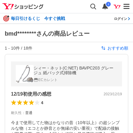
i
毎日引けるくじ 今すぐ挑戦
ログイン
bmd********さんの商品レビュー
1
-
10
件 /
18
件
おすすめ順
シィー・ネット(C:NET) BAVPC203 グレー
ジュ 紙パック式掃除機
ECカレント
12/19初使用の感想
2023/12/19
4
耐久性
：
普通
今まで使用してた物はかなりの昔（10年以上）の超シンプ
ルな物（エコとか静音とか無縁の安い重視）で配線の接触