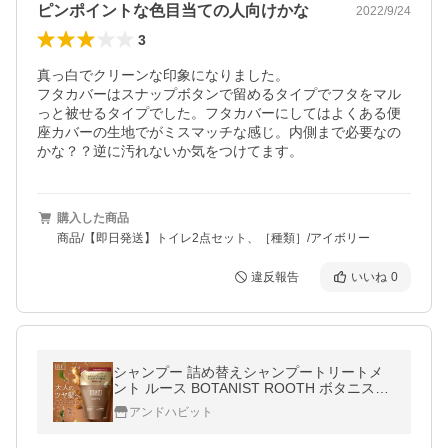
ピンポイントな色目当ての人向けかな
2022/9/24
3
真っ白でクリーンな印象になりました。

フタカバーはスナップボタンで留めるタイプでフタをマル
っと被せるタイプでした。フタカバーにしてはよくある便
座カバーの生地でがミスマッチな感じ。内側まで必要なの
かな？？逆に汚れないか気をつけてます。
購入した商品
商品/【即日発送】トイレ2点セット、［種類］/アイボリー
違反報告
いいね
0
シャンプー 詰め替えシャンプートリートメ
ント ルース BOTANIST ROOTH ボタニスト
エイジングケアシャンプー メンズ レディー
アンドハビット
ス ゆうパケット対象商品