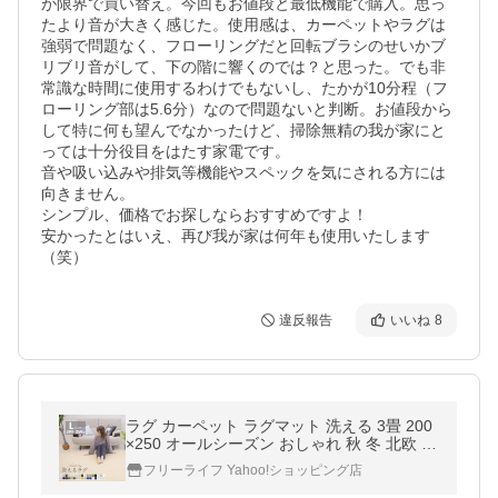
が限界で買い替え。今回もお値段と最低機能で購入。思っ
たより音が大きく感じた。使用感は、カーペットやラグは
強弱で問題なく、フローリングだと回転ブラシのせいかブ
リブリ音がして、下の階に響くのでは？と思った。でも非
常識な時間に使用するわけでもないし、たかが10分程（フ
ローリング部は5.6分）なので問題ないと判断。お値段から
して特に何も望んでなかったけど、掃除無精の我が家にと
っては十分役目をはたす家電です。

音や吸い込みや排気等機能やスペックを気にされる方には
向きません。

シンプル、価格でお探しならおすすめですよ！

安かったとはいえ、再び我が家は何年も使用いたします
（笑）
違反報告
いいね
8
ラグ カーペット ラグマット 洗える 3畳 200
×250 オールシーズン おしゃれ 秋 冬 北欧 絨
毯 抗菌 防ダニ フリーリー
フリーライフ Yahoo!ショッピング店