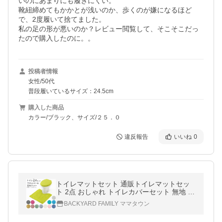
いのにあまりにも履きにくい。

靴紐締めてもかかとが浅いのか、歩くのが嫌になるほど
で、2度履いて捨てました。

私の足の形が悪いのか？レビュー閲覧して、そこそこだっ
たので購入したのに。。
投稿者情報
女性/50代
普段履いているサイズ：24.5cm
購入した商品
カラー/ブラック、サイズ/２５．０
違反報告
いいね
0
トイレマットセット 通販トイレマットセッ
ト 2点 おしゃれ トイレカバーセット 無地 シ
ンプル 洗える 洗濯可 トイレマット フタカバ
BACKYARD FAMILY ママタウン
ー トイレマットセット