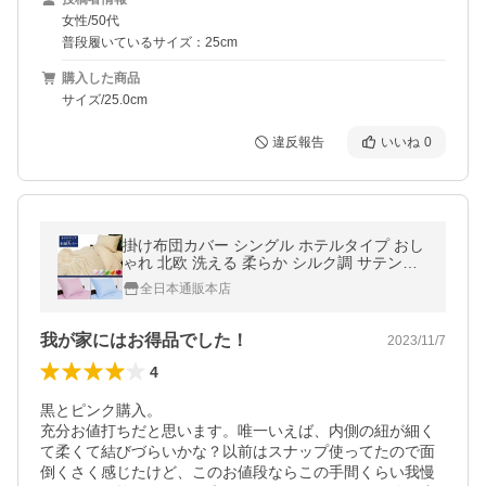
女性/50代
普段履いているサイズ：25cm
購入した商品
サイズ/25.0cm
違反報告
いいね
0
掛け布団カバー シングル ホテルタイプ おし
ゃれ 北欧 洗える 柔らか シルク調 サテン調
ホテル仕様 ホテルライク メール便対応
全日本通販本店
我が家にはお得品でした！
2023/11/7
4
黒とピンク購入。

充分お値打ちだと思います。唯一いえば、内側の紐が細く
て柔くて結びづらいかな？以前はスナップ使ってたので面
倒くさく感じたけど、このお値段ならこの手間くらい我慢