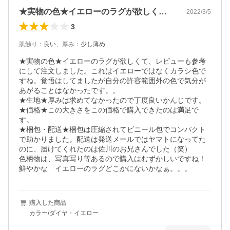
★実物の色★イエローのラグが欲しくて、…
2022/3/5
3
肌触り
：
良い
、
厚み
：
少し薄め
★実物の色★イエローのラグが欲しくて、レビューも参考
にして注文しました。これはイエローではなくカラシ色で
すね。覚悟はしてましたが自分の許容範囲外の色で気分が
あがることはなかったです。。

★生地★厚みは求めてなかったので丁度良いかんじです。

★価格★この大きさをこの価格で購入できたのは満足で
す。

★梱包・配送★梱包は圧縮されてビニール包でコンパクト
で助かりました。配送は発送メールではヤマトになってた
のに、届けてくれたのは佐川のお兄さんでした（笑）

色柄物は、写真写り等あるので購入はむずかしいですね！

鮮やかな　イエローのラグどこかにないかなぁ。。。
購入した商品
カラー/ダイヤ・イエロー