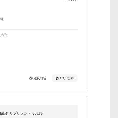
2021/6/3
情報
た商品
違反報告
いいね
40
繊維 サプリメント 30日分