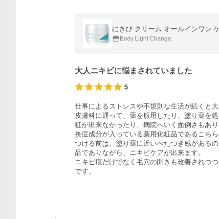
にきび クリーム オールインワン ゲル 
Body Light Change.
大人ニキビに悩まされていました
5
仕事によるストレスや不規則な生活が続くと大
皮膚科に通って、薬を服用したり、塗り薬を処
粧が出来なかったり、病院へいく面倒さもあり
炎症成分が入っている薬用化粧品であるこちら
つける前は、塗り薬に近いべたつき感があるの
品でありながら、ニキビケアが出来ます。

ニキビ痕だけでなく毛穴の開きも改善されつつ
です。