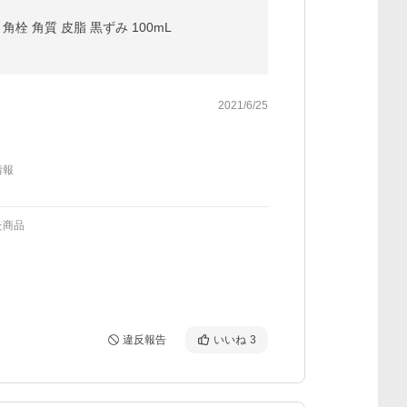
角栓 角質 皮脂 黒ずみ 100mL
2021/6/25
情報
た商品
違反報告
いいね
3