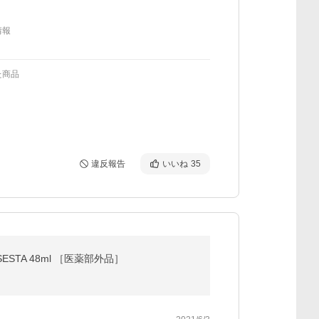
情報
た商品
違反報告
いいね
35
STA 48ml ［医薬部外品］