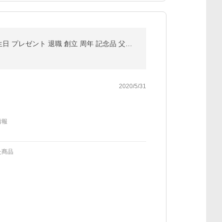
名入れ オリジナル メッセージ どら焼き 3個入り お菓子 ギフト スイーツ 個包装 和菓子 お祝い 内祝い 誕生日 プレゼント 退職 創立 周年 記念品 父の日
2020/5/31
情報
た商品