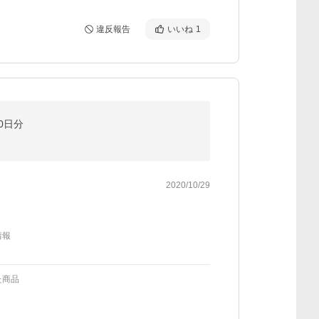
違反報告
いいね
1
0日分
2020/10/29
情報
た商品