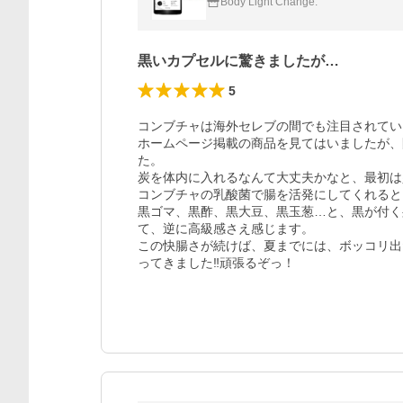
Body Light Change.
黒いカプセルに驚きましたが…
5
コンブチャは海外セレブの間でも注目されてい
ホームページ掲載の商品を見てはいましたが、
た。

炭を体内に入れるなんて大丈夫かなと、最初は
コンブチャの乳酸菌で腸を活発にしてくれるという
黒ゴマ、黒酢、黒大豆、黒玉葱…と、黒が付く
て、逆に高級感さえ感じます。

この快腸さが続けば、夏までには、ボッコリ出
ってきました‼頑張るぞっ！︎