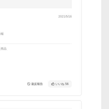
2021/5/16
情報
た商品
違反報告
いいね
56