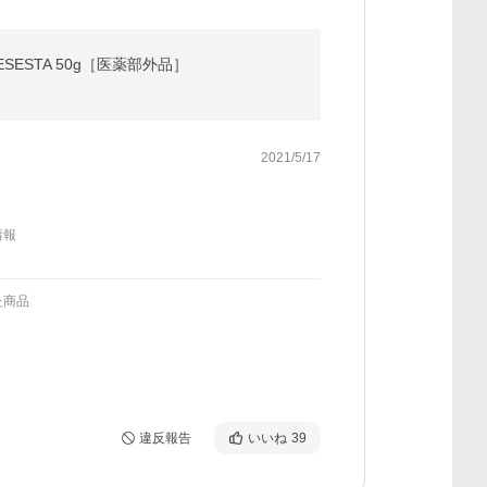
ESESTA 50g［医薬部外品］
2021/5/17
情報
た商品
違反報告
いいね
39