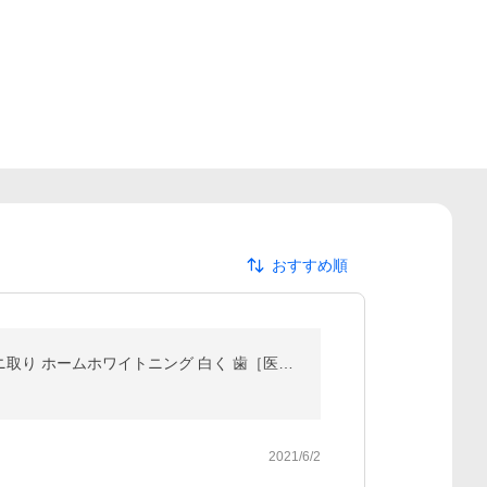
おすすめ順
ホワイトニング 歯磨き粉 SHINE WHITE ホワイトニングジェル 口臭 黄ばみ 予防 口臭ケア はみがき粉 ヤニ取り ホームホワイトニング 白く 歯［医薬部外品］
2021/6/2