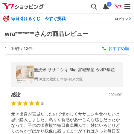
i
毎日引けるくじ 今すぐ挑戦
ログイン
wra********さんの商品レビュー
1
-
10
件 /
13
件
おすすめ順
無洗米 ササニシキ 5kg 宮城県産 令和7年産
伊達の蔵出し本舗-お米の匠
感謝
2024/9/1
5
元々出身が宮城だったので懐かしくササニシキ食べたいと
思い購入しました、粘りや食感があ〜こんな感じだったか
なって、子供の頃家族で毎日食卓囲んで、妙にいろとりど
りのおかずばかり残像に残ってますがそれはきっと毎日安