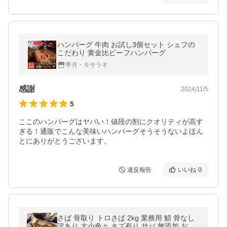
ハンバーグ 牛肉 お試し3個セット シェフの
こだわり 黄金比ビーフハンバーグ
季月・キサラギ
感謝
2024/11/5
5
ここのハンバーグはヤバい！値段の割にクオリティが高す
ぎる！通販でこんな美味いハンバーグそうそうないよほん
とにありがとうございます。
違反報告
いいね
0
さば 骨取り トロさば 2kg 業務用 鯖 骨なし
訳あり 大小色々 キズ有り サバ 無添加 おか