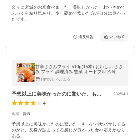
久々に宮城のお米食べました、美味しかった、粒小さめで
ふっくら粘り気あり、少し硬めで炊いた方が自分は良かっ
たです。
違反報告
いいね
0
甘辛ささみフライ 510g(15本) おいしい ささ
み フライ 調理済み 惣菜 オードブル 冷凍食
品 おかず 弁当 お得用 レンジ メガ盛り 爆買
お肉のしゃぶまる
予想以上に美味かったのに驚いた、もっと…
2025/4/1
4
食感
：
普通
予想以上に美味かったのに驚いた、もっとパサパサしてる
のかと、又身が詰まってる感じが良かった食べ応えかなり
ある。