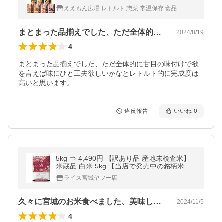
ビキ 常温保存 肉 野菜 煮物 和食 お取り寄せ
ええもん広場 レトルト 惣菜 常温保存 食品
敬老の日 お礼 ギフト
まとまった品揃えでした、ただ全体的に甘…
2024/8/19
4
まとまった品揃えでした、ただ全体的に甘目の味付けで欲
を言えば味にひと工夫欲しいかなとレトルト的に完成度は
高いと思います。
違反報告
いいね
0
5kg ⇒ 4,490円 【訳あり品 産地未検査米】
米蔵品 白米 5kg 【当店で発売中の銘柄米と
同等の品質です】 送料無料 爆買 ◆沖縄県送
ライス宮城ヤフー店
料3,000円 bakugai202601
久々に宮城のお米食べました、美味しかっ…
2024/11/5
4