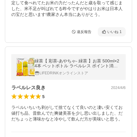
定して食べれてたお米の力だったんだと歳を取って感じま
した、米不足が叫ばれてる昨今ですがやはりお米は日本人
の宝だと思います!農家さん本当にありがとう。
違反報告
いいね
1
緑茶【 彩茶-あやちゃ- 緑茶 】お茶 500ml×2
4本 ペットボトル ラベルレス ポイント消化
まとめ買い 最短翌日お届け 日本茶 爆買
LIFEDRINKオンラインストア
ラベルレス良き
2024/4/6
5
ラベルいちいち剥がして捨てなくて良いのと凄い安くてお
値打ち品、昔飲んでた爽健美茶を少し思い出しました、だ
だちょっと薄味かなと冷やして飲んだ方が美味いと思う。