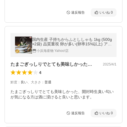
違反報告
いいね
0
国内生産 子持ちからふとししゃも 1kg (500g
×2袋) 品質重視 卵が多い(卵率15%以上) アイ
スランド産 樺太シシャモ メス 便利バラ凍結
小浜海産物 Yahoo!店
小浜海産物 爆買
たまごぎっしりでとても美味しかった、開…
2025/4/1
4
鮮度
：
良い
、
大きさ
：
普通
たまごぎっしりでとても美味しかった、開封時生臭い匂い
が気になる方は酒に浸けると良いと思います。
違反報告
いいね
0