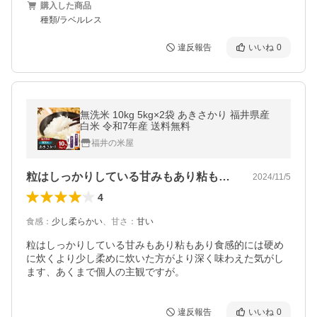
購入した商品
種類/ラベルレス
違反報告
いいね
0
無洗米 10kg 5kg×2袋 あきさかり 福井県産
白米 令和7年産 送料無料
福井の米屋
粒はしっかりしている甘みもあり粘もあり…
2024/11/5
4
食感
：
少し柔らかい
、
甘さ
：
甘い
粒はしっかりしている甘みもあり粘もあり食感的には硬め
に炊くより少し柔めに炊いた方がより深く味わえた気がし
ます、あくまで個人の主観ですが。
違反報告
いいね
0