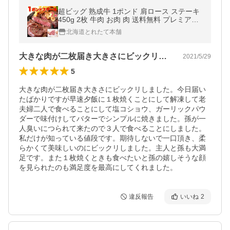
超ビッグ 熟成牛 1ポンド 肩ロース ステーキ
450g 2枚 牛肉 お肉 肉 送料無料 プレミアム
爆買
北海道とれたて本舗
大きな肉が二枚届き大きさにビックリしま…
2021/5/29
5
大きな肉が二枚届き大きさにビックリしました。今日届い
たばかりですが早速夕飯に１枚焼くことにして解凍して老
夫婦二人で食べることにして塩コショウ、ガーリックパウ
ダーで味付けしてバターでシンプルに焼きました。孫が一
人臭いにつられて来たので３人で食べることにしました。
私だけが知っている値段です。期待しないで一口頂き、柔
らかくて美味しいのにビックリしました。主人と孫も大満
足です。また１枚焼くときも食べたいと孫の嬉しそうな顔
を見られたのも満足度を最高にしてくれました。
違反報告
いいね
2