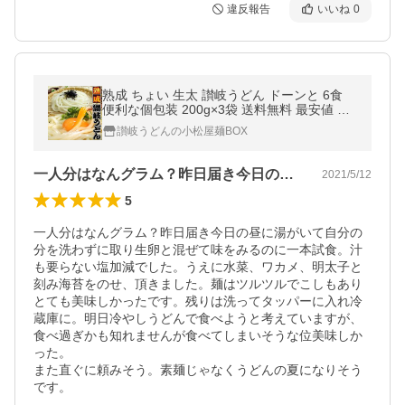
違反報告
いいね
0
熟成 ちょい 生太 讃岐うどん ドーンと 6食
便利な個包装 200g×3袋 送料無料 最安値 挑
戦 得トクセール 特産品 ポイント利用 お試し
讃岐うどんの小松屋麺BOX
商品 サンプル
一人分はなんグラム？昨日届き今日の昼に…
2021/5/12
5
一人分はなんグラム？昨日届き今日の昼に湯がいて自分の
分を洗わずに取り生卵と混ぜて味をみるのに一本試食。汁
も要らない塩加減でした。うえに水菜、ワカメ、明太子と
刻み海苔をのせ、頂きました。麺はツルツルでこしもあり
とても美味しかったです。残りは洗ってタッパーに入れ冷
蔵庫に。明日冷やしうどんで食べようと考えていますが、
食べ過ぎかも知れませんが食べてしまいそうな位美味しか
った。

また直ぐに頼みそう。素麺じゃなくうどんの夏になりそう
です。