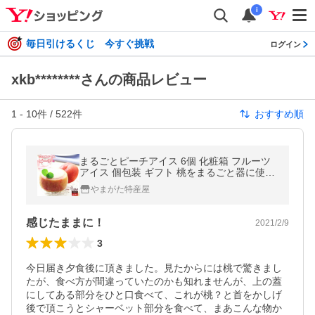
i
毎日引けるくじ 今すぐ挑戦
ログイン
xkb********さんの商品レビュー
1
-
10
件 /
522
件
おすすめ順
まるごとピーチアイス 6個 化粧箱 フルーツ
アイス 個包装 ギフト 桃をまるごと器に使用
桃アイスを詰めました
やまがた特産屋
感じたままに！
2021/2/9
3
今日届き夕食後に頂きました。見たからには桃で驚きまし
たが、食べ方が間違っていたのかも知れませんが、上の蓋
にしてある部分をひと口食べて、これが桃？と首をかしげ
後で頂こうとシャーベット部分を食べて、まあこんな物か