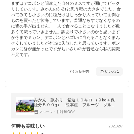
まずはデコポンと間違えた自分のミスですが開けてビック
リしています。みかんの3~2sと思う程の大きさでした。食
べてみても小さいのに種だけはしっかり入っていて面倒な
ものを買ったと後悔しています。普通ならすぐなくなるの
に皆の手が出ません。一人で食べることになりましたが数
多くて減っていきません。訳ありで小さいのかと思います
が今までミカン、デコポンとハズレに当たることなくまん
ぞくしていましたが本当に失敗したと思っています。ポン
カンに縁が無かったですがちいさいのが普通なら私の認識
不足です。
違反報告
いいね
1
みかん 訳あり 箱込１０キロ （９kg＋保
証分５００g） 熊本産 フルーツ グルメ
みかん ミカン 蜜柑
フルーツ・甘味屋GGY
何時も美味しい
2021/2/7