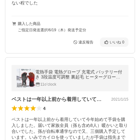
ない程でした
購入した商品
ご指定日発送選択/6/19（木）発送予定分
違反報告
いいね
0
電熱手袋 電熱グローブ 充電式 バッテリー付
き 3段温度可調整 裏起毛 ヒーターグローブ
寒さ対策 バイク 現場作業 アウトドア用 男女
11o’clock
兼用
ベストは一年以上前から着用していて今年…
2021/1/15
4
ベストは一年以上前から着用していて今年始めて手袋を購
入しました。届いて家族全員（孫も含め8人）暖かいと取り
合いでした。孫が自転車通学なので又、三個購入予定して
います。いみでカイロを使っていましたが手袋は指先まで