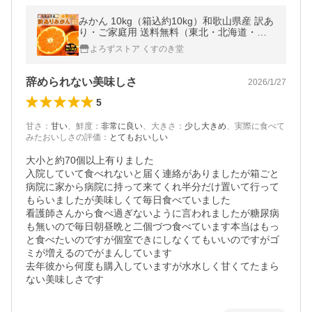
みかん 10kg（箱込約10kg）和歌山県産 訳あ
り・ご家庭用 送料無料（東北・北海道・沖
縄県除く）（配達日指定不可）
よろずストア くすのき堂
辞められない美味しさ
2026/1/27
5
甘さ
：
甘い
、
鮮度
：
非常に良い
、
大きさ
：
少し大きめ
、
実際に食べて
みたおいしさの評価
：
とてもおいしい
大小と約70個以上有りました

入院していて食べれないと届く連絡がありましたが箱ごと
病院に家から病院に持って来てくれ半分だけ置いて行って
もらいましたが美味しくて毎日食べていました

看護師さんから食べ過ぎないように言われましたが糖尿病
も無いので毎日朝昼晩と二個づつ食べています本当はもっ
と食べたいのですが個室できにしなくてもいいのですがゴ
ミが増えるのでがまんしています

去年彼から何度も購入していますが水水しく甘くてたまら
ない美味しさです