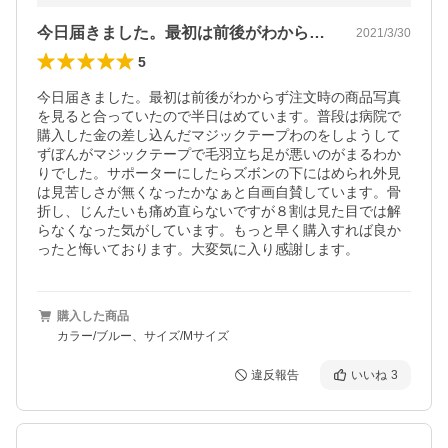
今日届きました。最初は前後がわからず注…
2021/3/30
5
今日届きました。最初は前後がわからず注文時の商品写真
を見ると合っていたので半日はめています。普段は病院で
購入した金の差し込んだマジックテープわのをしようして
ずぼんがマジックテープで毛羽立ち足が悪いのがまるわか
りでした。サポーターにしたらズボンの下にはめられ外見
は見苦しさが無くなったかなぁと自画自賛しています。骨
折し、じんたいも痛め直らないですが８割は見た目では解
らなくなった気がしています。もっと早く購入すれば良か
ったと悔いております。大変気に入り感謝します。
購入した商品
カラー/ブルー、サイズ/Mサイズ
違反報告
いいね
3