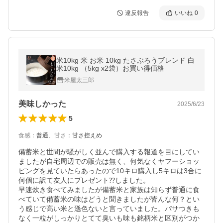
違反報告
いいね
0
米10kg 米 お米 10kg たさぶろうブレンド 白
米10kg （5kg x2袋）お買い得価格
米屋太三郎
美味しかった
2025/6/23
5
食感
：
普通
、
甘さ
：
甘さ控えめ
備蓄米と世間が騒がしく並んで購入する報道を目にしてい
ましたが自宅周辺での販売は無く、何気なくヤフーショッ
ピングを見ていたらあったので10キロ購入し5キロは3合に
何個に訳て友人にプレゼント⁇しました。

早速炊き食べてみましたが備蓄米と家族は知らず普通に食
べていて備蓄米の味はどうと聞きましたが皆んな何？とい
う感じで高い米と遜色ないと言っていました。パサつきも
なく一粒がしっかりとてて臭いも味も銘柄米と区別がつか