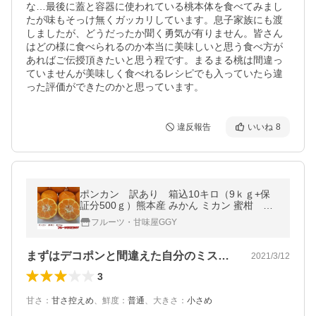
な…最後に蓋と容器に使われている桃本体を食べてみまし
たが味もそっけ無くガッカリしています。息子家族にも渡
しましたが、どうだったか聞く勇気が有りません。皆さん
はどの様に食べられるのか本当に美味しいと思う食べ方が
あればご伝授頂きたいと思う程です。まるまる桃は間違っ
ていませんが美味しく食べれるレシピでも入っていたら違
った評価ができたのかと思っています。
違反報告
いいね
8
ポンカン 訳あり 箱込10キロ（9ｋｇ+保
証分500ｇ）熊本産 みかん ミカン 蜜柑 ぽ
んかん 早香ポンカン 太田ポンカン
フルーツ・甘味屋GGY
まずはデコポンと間違えた自分のミスです…
2021/3/12
3
甘さ
：
甘さ控えめ
、
鮮度
：
普通
、
大きさ
：
小さめ