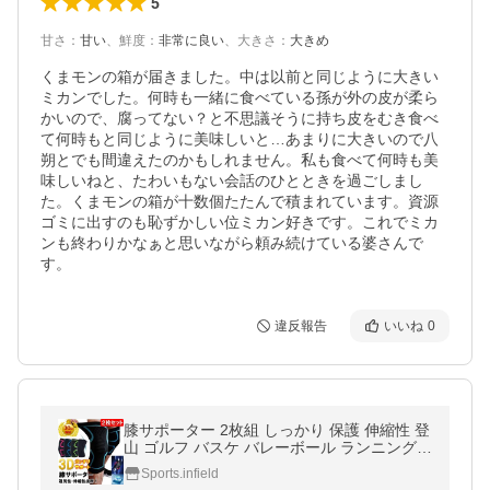
5
甘さ
：
甘い
、
鮮度
：
非常に良い
、
大きさ
：
大きめ
くまモンの箱が届きました。中は以前と同じように大きい
ミカンでした。何時も一緒に食べている孫が外の皮が柔ら
かいので、腐ってない？と不思議そうに持ち皮をむき食べ
て何時もと同じように美味しいと…あまりに大きいので八
朔とでも間違えたのかもしれません。私も食べて何時も美
味しいねと、たわいもない会話のひとときを過ごしまし
た。くまモンの箱が十数個たたんで積まれています。資源
ゴミに出すのも恥ずかしい位ミカン好きです。これでミカ
ンも終わりかなぁと思いながら頼み続けている婆さんで
す。
違反報告
いいね
0
膝サポーター 2枚組 しっかり 保護 伸縮性 登
山 ゴルフ バスケ バレーボール ランニング
ジュニア 高齢者 カーフスリーブ 両足入り マ
Sports.infield
ラソン