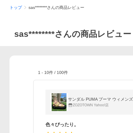
トップ
sas********さんの商品レビュー
sas********さんの商品レビュー
1
-
10
件 /
100
件
サンダル PUMA プーマ ウィメン
ZOZOTOWN Yahoo!店
色々ぴったり。