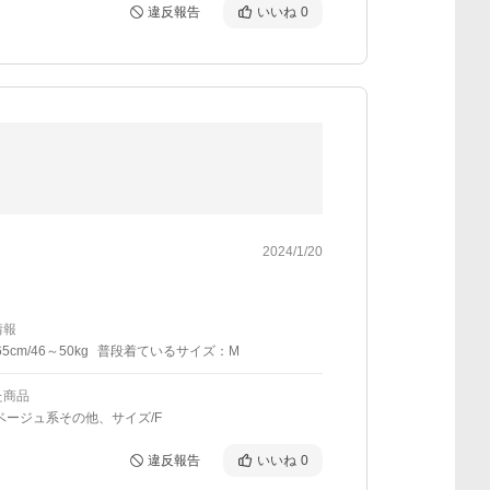
違反報告
いいね
0
2024/1/20
情報
5cm/46～50kg
普段着ているサイズ：M
た商品
ベージュ系その他、サイズ/F
違反報告
いいね
0