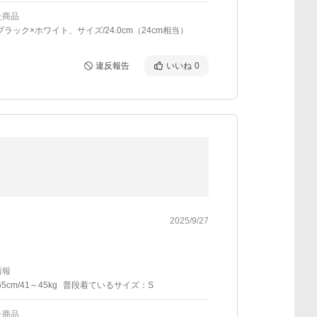
た商品
ブラック×ホワイト、サイズ/24.0cm（24cm相当）
違反報告
いいね
0
2025/9/27
情報
5cm/41～45kg
普段着ているサイズ：S
た商品