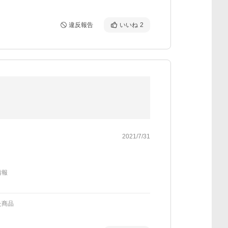
）
違反報告
いいね
2
2021/7/31
情報
た商品