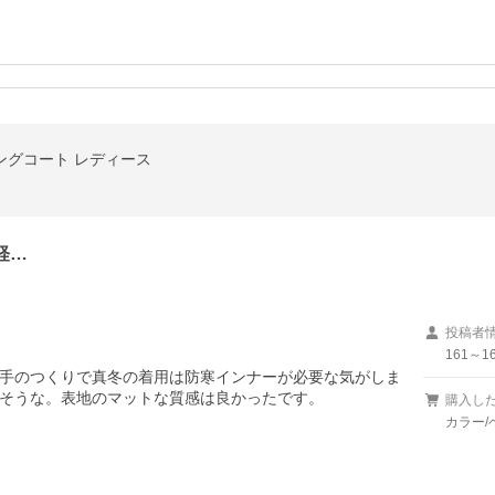
ングコート レディース
軽…
投稿者
161～16
手のつくりで真冬の着用は防寒インナーが必要な気がしま
そうな。表地のマットな質感は良かったです。
購入し
カラー/