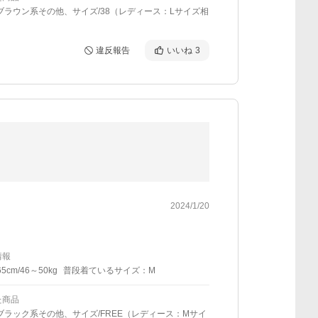
ブラウン系その他、サイズ/38（レディース：Lサイズ相
違反報告
いいね
3
2024/1/20
情報
5cm/46～50kg
普段着ているサイズ：M
た商品
ブラック系その他、サイズ/FREE（レディース：Mサイ