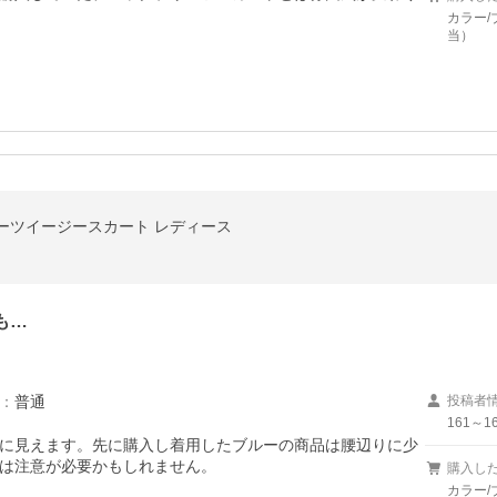
カラー/
当）
ーツイージースカート レディース
も…
：
普通
投稿者
161～16
に見えます。先に購入し着用したブルーの商品は腰辺りに少
は注意が必要かもしれません。

購入し
カラー/