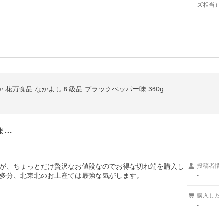
ズ相当
か 花万食品 なかよしＢ級品 ブラックペッパー味 360g
ま…
が、ちょっとだけ贅沢なお値段なのでお得な切れ端を購入し
投稿者
多分、北東北のお土産では最強な気がします。
-
購入し
-