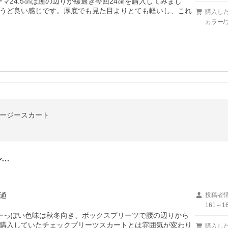
マ24.5㎝は踵の辺りが緩過ぎ今回24㎝を購入してみまし
うど良い感じです。厚底でも見た目よりとても軽いし、これ
購入し
カラー/
イージースカート
ル…
通
投稿者
161～16
ーっぽい色味は秋冬向き、ボックスプリーツで腰の辺りから
購入していたチェックプリーツスカートとは雰囲気が変わり
購入し