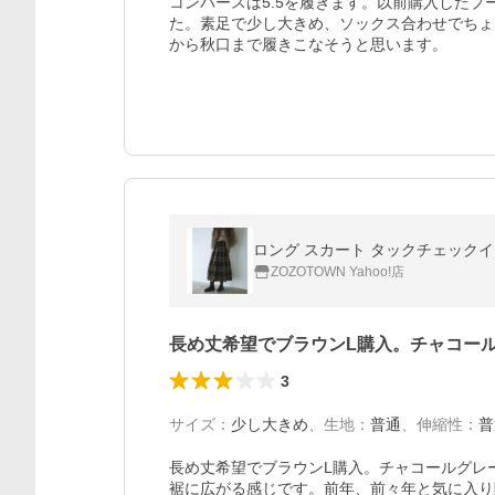
コンバースは5.5を履きます。以前購入したプー
た。素足で少し大きめ、ソックス合わせでちょ
から秋口まで履きこなそうと思います。
ロング スカート タックチェック
ZOZOTOWN Yahoo!店
長め丈希望でブラウンL購入。チャコー
3
サイズ
：
少し大きめ
、
生地
：
普通
、
伸縮性
：
普
長め丈希望でブラウンL購入。チャコールグレ
裾に広がる感じです。前年、前々年と気に入り