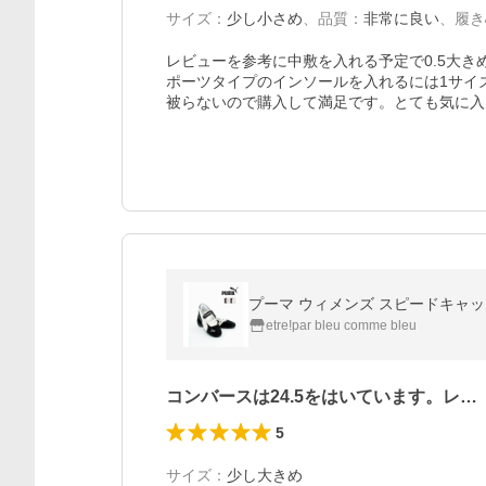
サイズ
：
少し小さめ
、
品質
：
非常に良い
、
履き
レビューを参考に中敷を入れる予定で0.5大
ポーツタイプのインソールを入れるには1サイ
被らないので購入して満足です。とても気に入
プーマ ウィメンズ スピードキャット 
etre!par bleu comme bleu
コンバースは24.5をはいています。レ…
5
サイズ
：
少し大きめ