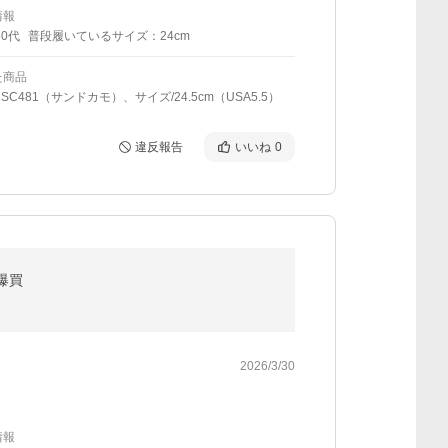
情報
50代
普段履いているサイズ：24cm
た商品
1SC481（サンドカモ）、サイズ/24.5cm（USA5.5）
違反報告
いいね
0
爆買
2026/3/30
情報