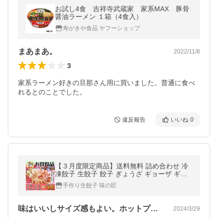
お試し4食 吉祥寺武蔵家 家系MAX 豚骨
醤油ラーメン １箱（4食入）
寿がきや食品 ヤフーショップ
まあまあ。
2022/11/8
3
家系ラーメン好きの旦那さん用に買いました。普通に食べ
れるとのことでした。
違反報告
いいね
0
【３月度限定商品】送料無料 詰め合わせ 冷
凍餃子 生餃子 餃子 ぎょうざ ギョーザ ギョ
ウザ 冷凍生餃子 お取り寄せ セット 冷凍食品
手作り生餃子 味の匠
グルメ
味はいいしサイズ感もよい。ホットプレー…
2024/3/29