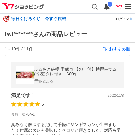
i
毎日引けるくじ 今すぐ挑戦
ログイン
fwl********さんの商品レビュー
1
-
10
件 /
11
件
おすすめ順
ふるさと納税 千歳市 【のし付】特撰生ラム
(冷凍)タレ付き 600g
さとふる
満足です！
2022/11/8
5
食感
：
柔らかい
臭みなく解凍するだけで手軽にジンギスカンが出来まし
た！付属のタレも美味しくペロリと頂きました。対応も早