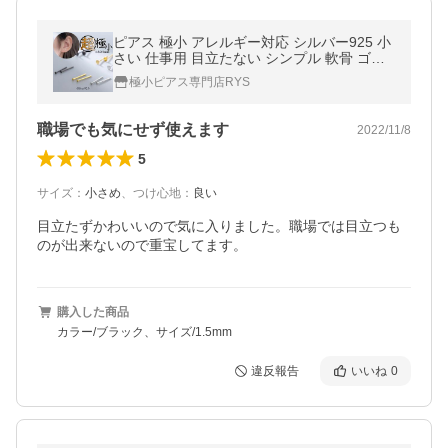
ピアス 極小 アレルギー対応 シルバー925 小
さい 仕事用 目立たない シンプル 軟骨 ゴー
ルド ローズ 1.5mm 2mm 3mm 爆買
極小ピアス専門店RYS
職場でも気にせず使えます
2022/11/8
5
サイズ
：
小さめ
、
つけ心地
：
良い
目立たずかわいいので気に入りました。職場では目立つも
のが出来ないので重宝してます。
購入した商品
カラー/ブラック、サイズ/1.5mm
違反報告
いいね
0