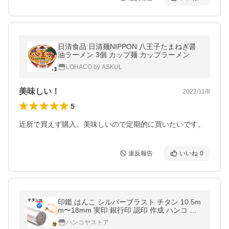
日清食品 日清麺NIPPON 八王子たまねぎ醤
油ラーメン 3個 カップ麺 カップラーメン
LOHACO by ASKUL
美味しい！
2022/11/8
5
近所で買えず購入。美味しいので定期的に買いたいです。
違反報告
いいね
0
印鑑 はんこ シルバーブラスト チタン 10.5m
m〜18mm 実印 銀行印 認印 作成 ハンコ 個
人印鑑 印鑑セット ポイント消化
ハンコヤストア