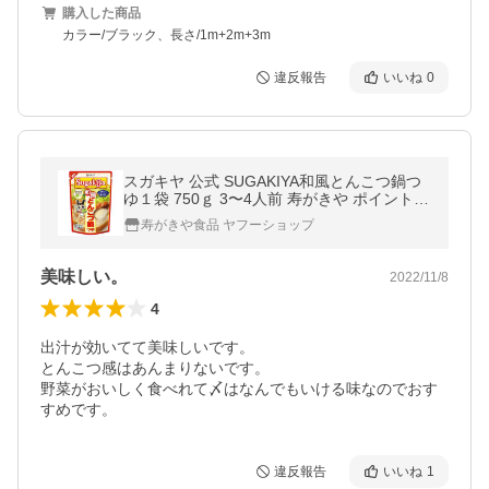
購入した商品
カラー/ブラック、長さ/1m+2m+3m
違反報告
いいね
0
スガキヤ 公式 SUGAKIYA和風とんこつ鍋つ
ゆ１袋 750ｇ 3〜4人前 寿がきや ポイント消
化 爆買
寿がきや食品 ヤフーショップ
美味しい。
2022/11/8
4
出汁が効いてて美味しいです。

とんこつ感はあんまりないです。

野菜がおいしく食べれて〆はなんでもいける味なのでおす
すめです。
違反報告
いいね
1