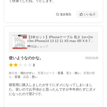
く快適でしたね。リピします。
違反報告
いいね
0
【3本セット】iPhoneケーブル 長さ 1m+2m
+3m iPhone14 13 12 11 XS max XR X 8 7
急速充電 充電器 データ伝送 USBケーブル iP
明誠ショップ
ad用【PL保険加入済み製品・安心】
使いようなのかな。
2022/11/8
2
耐久性
：
壊れやすい
、
充電スピード
：
普通
、
重さ
：
軽い
、
充電の持
ち
：
普通
、
品質
：
悪い
寝室用に購入しましたがすぐにダメになってしまいまし
た。安いのでお手頃かと思ったんですが半年持たずにダメ
になったので星2つで。