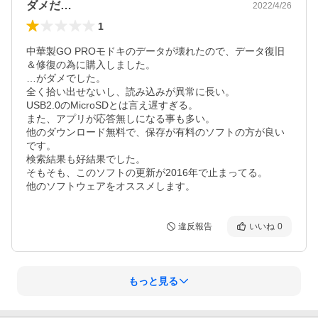
ダメだ…
2022/4/26
1
中華製GO PROモドキのデータが壊れたので、データ復旧
＆修復の為に購入しました。

…がダメでした。

全く拾い出せないし、読み込みが異常に長い。

USB2.0のMicroSDとは言え遅すぎる。

また、アプリが応答無しになる事も多い。

他のダウンロード無料で、保存が有料のソフトの方が良い
です。

検索結果も好結果でした。

そもそも、このソフトの更新が2016年で止まってる。

他のソフトウェアをオススメします。
違反報告
いいね
0
もっと見る