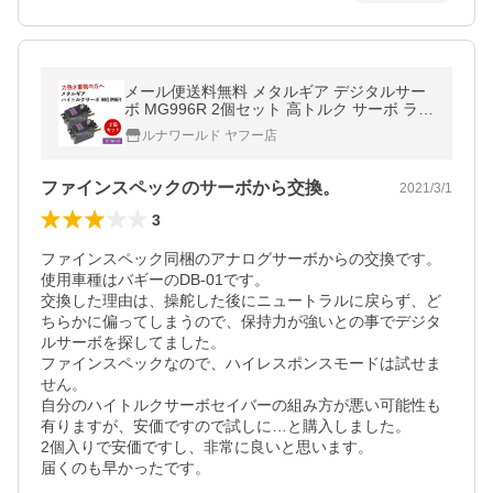
メール便送料無料 メタルギア デジタルサー
ボ MG996R 2個セット 高トルク サーボ ラジ
コン RC モーター 飛行機 ヘリコプター Tow
ルナワールド ヤフー店
er Pro 並行輸入品
ファインスペックのサーボから交換。
2021/3/1
3
ファインスペック同梱のアナログサーボからの交換です。

使用車種はバギーのDB-01です。

交換した理由は、操舵した後にニュートラルに戻らず、ど
ちらかに偏ってしまうので、保持力が強いとの事でデジタ
ルサーボを探してました。

ファインスペックなので、ハイレスポンスモードは試せま
せん。

自分のハイトルクサーボセイバーの組み方が悪い可能性も
有りますが、安価ですので試しに…と購入しました。

2個入りで安価ですし、非常に良いと思います。

届くのも早かったです。