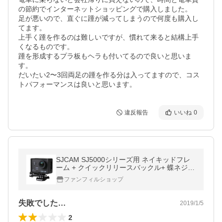
の節約でインターネットショッピングで購入しました。

足が悪いので、直ぐに踵が減ってしまうので何度も購入し
てます。

上手く踵を作るのは難しいですが、慣れて来ると結構上手
くなるものです。

踵を形成するプラ板もヘラも付いてるので良いと思いま
す。

だいたい2〜3回両足の踵を作る分は入ってますので、コス
トパフォーマンスは良いと思います。
違反報告
いいね
0
SJCAM SJ5000シリーズ用 ネイキッドフレ
ーム + クイックリリースバックル+ 蝶ネジ
セット ケース ウェアラブルカメラ アクセサ
ファンフィルショップ
リー
失敗でした…
2019/1/5
2