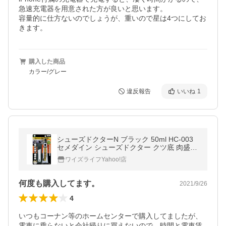
急速充電器を用意された方が良いと思います。

容量的に仕方ないのでしょうが、重いので星は4つにしてお
きます。
購入した商品
カラー/グレー
違反報告
いいね
1
シューズドクターN ブラック 50ml HC-003
セメダイン シューズドクター クツ底 肉盛り
補修剤 靴底 はがれ防止 すり減り防止 ゴム
ワイズライフYahoo!店
皮革 補修 M6
何度も購入してます。
2021/9/26
4
いつもコーナン等のホームセンターで購入してましたが、
電車に乗らないと会社帰りに買えないので、時間と電車賃