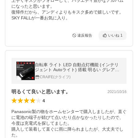
上手くキスクがフォローして、バラエティ豊かなアルバム
になったと思います。

復帰作だから、アンディよりもキスク多めで嬉しいです。

SKY FALLが一番お気に入り。
違反報告
いいね
1
自転車 ライト LED 自動点灯機能 (インテリ
ジェント Autoライト) 搭載 明るい グレア軽
減設計 IPX4相当の防水仕様 USB 充電式 バ
CRAIFE(クライフ)
ッテリーインジケータ
明るくて良いと思います。
2021/10/16
4
Panasonic製の物をホームセンターで購入しましたが、直ぐ
に電池の端子が錆びて点いたり点かなかったりしたので、
今度は充電式を探してました。

購入して装着して直ぐに雨に降られましたが、大丈夫でし
た。
