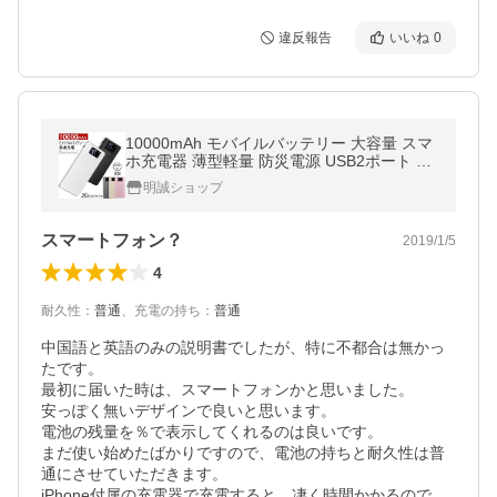
違反報告
いいね
0
10000mAh モバイルバッテリー 大容量 スマ
ホ充電器 薄型軽量 防災電源 USB2ポート 2
台同時充電 急速充電 2.1A iPhone17充電【P
明誠ショップ
L保険加入済み製品・安心】
スマートフォン？
2019/1/5
4
耐久性
：
普通
、
充電の持ち
：
普通
中国語と英語のみの説明書でしたが、特に不都合は無かっ
たです。

最初に届いた時は、スマートフォンかと思いました。

安っぽく無いデザインで良いと思います。

電池の残量を％で表示してくれるのは良いです。

まだ使い始めたばかりですので、電池の持ちと耐久性は普
通にさせていただきます。

iPhone付属の充電器で充電すると、凄く時間かかるので、