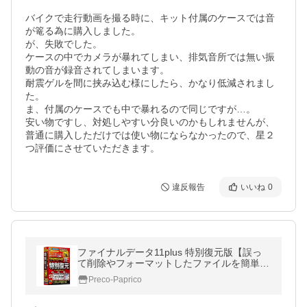
バイクで走行動画を撮る時に、キット付属のケースでは音
が篭る為に購入しました。

が、失敗でした。

ケースの中でカメラが暴れてしまい、排気音所では無い振
動の音が録音されてしまいます。

耐震ゲルを間に挟み込む様にしたら、かなり低減されまし
た。

ま、付属のケースでも中で暴れるので同じですが…。

安い物ですし、対処しやすい分良いのかもしれませんが、
普通に購入しただけでは使い物にならなかったので、星２
つ評価にさせていただきます。
違反報告
いいね
0
ファイナルデータ11plus 特別復元版【誤っ
て削除やフォーマットしたファイルを簡単な
操作でリカバリーするソフト】
Preco-Paprico