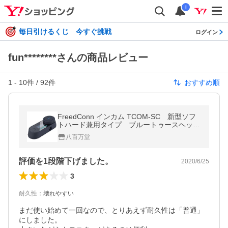
i
毎日引けるくじ 今すぐ挑戦
ログイン
fun********さんの商品レビュー
1
-
10
件 /
92
件
おすすめ順
FreedConn インカム TCOM-SC 新型ソフ
トハード兼用タイプ ブルートゥースヘッド
セット Bluetooth5.0 FMラジオ 防水 インタ
八百万堂
ーコム TEITO
評価を1段階下げました。
2020/6/25
3
耐久性
：
壊れやすい
まだ使い始めて一回なので、とりあえず耐久性は「普通」
にしました。
