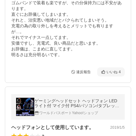
ゴムバンドで装着も楽ですが、その分保持力には不安があ
ります。

直ぐにお辞儀してしまいます。

それと、治安悪い地域だとパクられてしまいそう。

充電の為の取り外しを考えるとメリットでも有ります
が…。

それでマイナス一点してます。

安価ですし、充電式、良い商品だと思います。

お辞儀は、こまめに直してます。

明るさは充分明るいです。
違反報告
いいね
4
ゲーミングヘッドセット ヘッドフォン LED
ライト付 マイク付 PS4/パソコン/タブレッ
ト/スマホ対応
ワールドパスポートYahoo!ショップ
ヘッドフォンとして使用しています。
2019/1/5