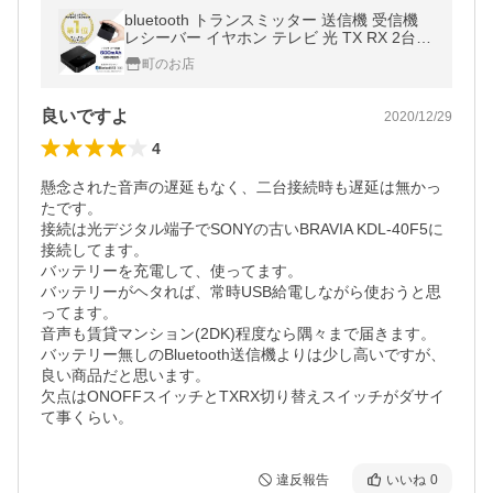
bluetooth トランスミッター 送信機 受信機
レシーバー イヤホン テレビ 光 TX RX 2台同
時 ブルートゥース5.0
町のお店
良いですよ
2020/12/29
4
懸念された音声の遅延もなく、二台接続時も遅延は無かっ
たです。

接続は光デジタル端子でSONYの古いBRAVIA KDL-40F5に
接続してます。

バッテリーを充電して、使ってます。

バッテリーがヘタれば、常時USB給電しながら使おうと思
ってます。

音声も賃貸マンション(2DK)程度なら隅々まで届きます。

バッテリー無しのBluetooth送信機よりは少し高いですが、
良い商品だと思います。

欠点はONOFFスイッチとTXRX切り替えスイッチがダサイ
て事くらい。
違反報告
いいね
0