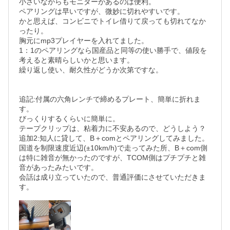
小さいながらもモニターがあるのは便利。

ペアリングは早いですが、微妙に切れやすいです。

かと思えば、コンビニでトイレ借りて戻っても切れてなか
ったり。

胸元にmp3プレイヤーを入れてました。

1：1のペアリングなら国産品と同等の使い勝手で、値段を
考えると素晴らしいかと思います。

繰り返し使い、耐久性がどうか次第ですな。

追記:付属の六角レンチで締めるプレート、簡単に折れま
す。

びっくりするくらいに簡単に。

テープクリップは、粘着力に不安あるので、どうしよう？

追加2:知人に貸して、B＋comとペアリングしてみました。

国道を制限速度近辺(±10km/h)で走ってみた所、B＋com側
は特に雑音が無かったのですが、TCOM側はプチプチと雑
音があったみたいです。

会話は成り立っていたので、普通評価にさせていただきま
す。