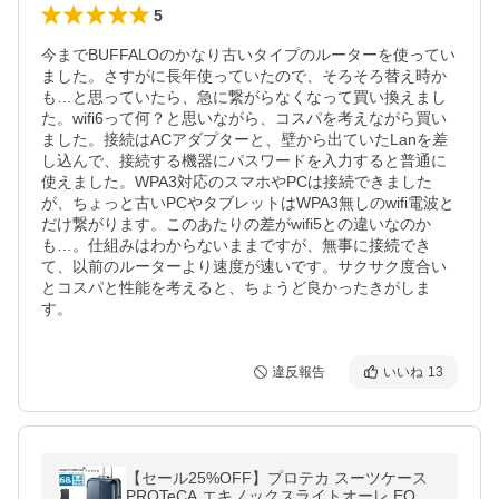
5
今までBUFFALOのかなり古いタイプのルーターを使ってい
ました。さすがに長年使っていたので、そろそろ替え時か
も…と思っていたら、急に繋がらなくなって買い換えまし
た。wifi6って何？と思いながら、コスパを考えながら買い
ました。接続はACアダプターと、壁から出ていたLanを差
し込んで、接続する機器にパスワードを入力すると普通に
使えました。WPA3対応のスマホやPCは接続できました
が、ちょっと古いPCやタブレットはWPA3無しのwifi電波と
だけ繋がります。このあたりの差がwifi5との違いなのか
も…。仕組みはわからないままですが、無事に接続でき
て、以前のルーターより速度が速いです。サクサク度合い
とコスパと性能を考えると、ちょうど良かったきがしま
す。
違反報告
いいね
13
【セール25%OFF】プロテカ スーツケース
PROTeCA エキノックスライトオーレ EQUI