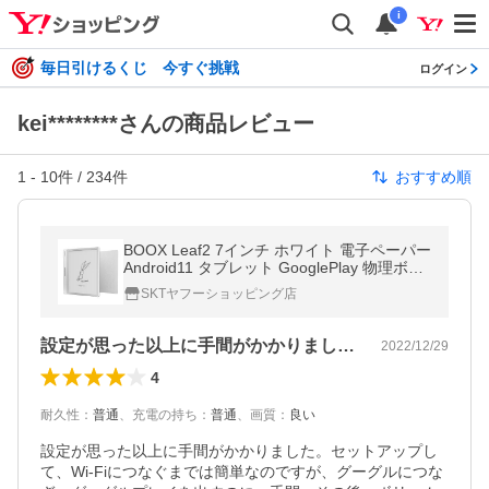
i
毎日引けるくじ 今すぐ挑戦
ログイン
kei********さんの商品レビュー
1
-
10
件 /
234
件
おすすめ順
BOOX Leaf2 7インチ ホワイト 電子ペーパー
Android11 タブレット GooglePlay 物理ボタ
ン MicroSDXCスロット 電子書籍
SKTヤフーショッピング店
設定が思った以上に手間がかかりました。…
2022/12/29
4
耐久性
：
普通
、
充電の持ち
：
普通
、
画質
：
良い
設定が思った以上に手間がかかりました。セットアップし
て、Wi-Fiにつなぐまでは簡単なのですが、グーグルにつな