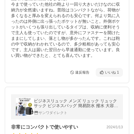
今まで使っていた他社の鞄より一回り大きいだけなのに収
納力が全然違いますね。普段はコンパクトながら、荷物が
多くなると厚みを変えられるのも安心です。何より気に入
ったのは外側に出っ張ったポケットが無いこと。外側ポケ
ットがいくつも張り出しているタイプは、収納に便利そう
で主人も使っていたのですが、意外にファスナーを開けた
ままにしてしまい、落とし物が多かったんです。これは鞄
の中で収納がわかれているので、多少粗相があっても安心
です。主人は届いた翌日から早速通勤に使っています。良
い買い物ができたと、とても喜んでいます。
違反報告
いいね
1
ビジネスリュック メンズ リュック リュック
サック ビジネスバッグ 簡易防水 撥水 大容量
13L 通勤 自立 40代 50代 パソコンバッグ 20
サンワダイレクト
0-BAGEXE4
非常にコンパクトで使いやすい
2024/1/13