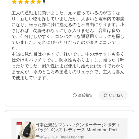
5
主人の通勤用に買いました。元々使っているのが古くな
り、新しい物を探していましたが、大きいと電車内で邪魔
になり、坐った際に膝に抱えるのも不自由になります。小
さければ、勿論それなりにしか入りません。容量は多め
で、仕分けしやすく、コンパクトな通勤用リュックを探し
ていました。それにぴったりだったのがまさにコレでし
た。

本当に見た目は小さくて、軽いです。中のポケットも多く
仕分けもバッチリです。防水性もありますし、願ったり叶
ったりでした。耐久性はまだ使用し始めたばかりでわかり
ませんが、今のところ希望通りのリュックで、主人も喜ん
で使用しています。
違反報告
いいね
0
日本正規品 マンハッタンポーテージ ボディ
バッグ メンズ レディース Manhattan Portag
e ブランド かっこいい 斜めがけ ナイロン 軽
ギャレリア Bag&Luggage