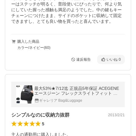
ーはステッチが明るく、普段使いにぴったりで、何より気
にしていた握った感触も満足のようでした。中の鍵もキー
チェーンにつけたまま、サイドのポケットに収納して固定
できますし、とても良い物を買ったと喜んでいます。
購入した商品
カラー/ネイビー(60)
違反報告
いいね
0
最大53%★7/12迄 正規品5年保証 ACEGENE
エースジーン フレックスライトフィット フ
レックスライト ビジネスバッグ 2WAY ブリ
ギャレリア Bag&Luggage
ーフケース A4 メンズ 54559
シンプルなのに収納力抜群
2013/2/21
5
主人の通勤用に購入しました。
