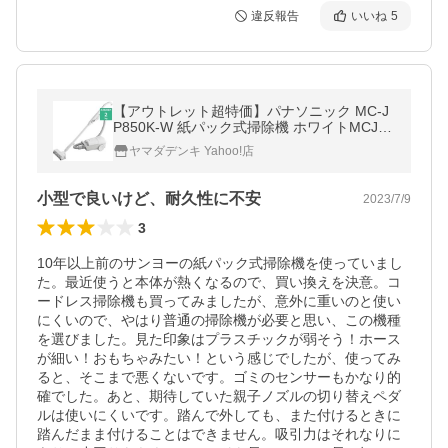
違反報告
いいね
5
【アウトレット超特価】パナソニック MC-J
P850K-W 紙パック式掃除機 ホワイトMCJP8
50KW
ヤマダデンキ Yahoo!店
小型で良いけど、耐久性に不安
2023/7/9
3
10年以上前のサンヨーの紙パック式掃除機を使っていまし
た。最近使うと本体が熱くなるので、買い換えを決意。コ
ードレス掃除機も買ってみましたが、意外に重いのと使い
にくいので、やはり普通の掃除機が必要と思い、この機種
を選びました。見た印象はプラスチックが弱そう！ホース
が細い！おもちゃみたい！という感じでしたが、使ってみ
ると、そこまで悪くないです。ゴミのセンサーもかなり的
確でした。あと、期待していた親子ノズルの切り替えペダ
ルは使いにくいです。踏んで外しても、また付けるときに
踏んだまま付けることはできません。吸引力はそれなりに