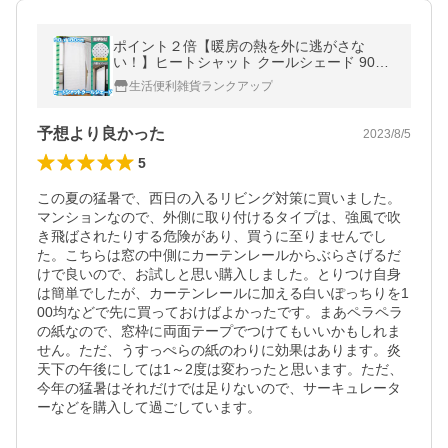
ポイント２倍【暖房の熱を外に逃がさな
い！】ヒートシャット クールシェード 90x1
80cm カーテン デュポン 室内 冷暖房効率UP
生活便利雑貨ランクアップ
遮熱 断熱 紫外線 省エネ 日本製
予想より良かった
2023/8/5
5
この夏の猛暑で、西日の入るリビング対策に買いました。
マンションなので、外側に取り付けるタイプは、強風で吹
き飛ばされたりする危険があり、買うに至りませんでし
た。こちらは窓の中側にカーテンレールからぶらさげるだ
けで良いので、お試しと思い購入しました。とりつけ自身
は簡単でしたが、カーテンレールに加える白いぽっちりを1
00均などで先に買っておけばよかったです。まあペラペラ
の紙なので、窓枠に両面テープでつけてもいいかもしれま
せん。ただ、うすっぺらの紙のわりに効果はあります。炎
天下の午後にしては1～2度は変わったと思います。ただ、
今年の猛暑はそれだけでは足りないので、サーキュレータ
ーなどを購入して過ごしています。