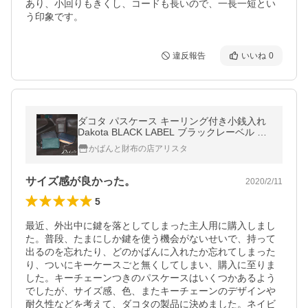
あり、小回りもきくし、コードも長いので、一長一短とい
う印象です。
違反報告
いいね
0
ダコタ パスケース キーリング付き小銭入れ
Dakota BLACK LABEL ブラックレーベル ア
レキサンダー 0625405 動画あり
かばんと財布の店アリスタ
サイズ感が良かった。
2020/2/11
5
最近、外出中に鍵を落としてしまった主人用に購入しまし
た。普段、たまにしか鍵を使う機会がないせいで、持って
出るのを忘れたり、どのかばんに入れたか忘れてしまった
り、ついにキーケースごと無くしてしまい、購入に至りま
した。キーチェーンつきのパスケースはいくつかあるよう
でしたが、サイズ感、色、またキーチェーンのデザインや
耐久性などを考えて、ダコタの製品に決めました。ネイビ