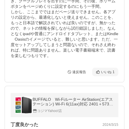
ぎ、グーグルプレイを出すのに一手間、その後、ボリーム
ボタンをページめくりに設定するのにもう一手間。

しかし、ここまでではまだページ送りできません。各アプ
リの設定から、最適化しないと使えません。このことを、
もっと日本語で解説されていれば良いのですが、無かった
ので、ネットの情報を探しながら試行錯誤しました。なん
となくipadや普通にアンドロイドタブレット、またはKindle
　Oasisのイメージでいると、難しいと思います。ただ、一
度セットアップしてしまうと問題ないので、それさえ終わ
れば、特に問題ありません。楽しい電子書籍端末で、読書
を楽しむつもりです。
違反報告
いいね
1
BUFFALO Wi-Fiルーター AirStation(エアス
テーション) Wi-Fi 6(11ax)対応 2401＋573M
bps ［］ ［Wi-Fi 6(ax) /IPv6対応］ ブラッ
コジマYahoo!店
ク WSR-3000AX4P-BK
丁度良かった
2024/3/15