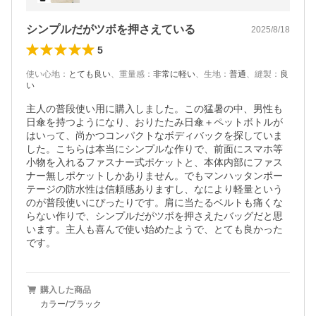
い MP1927
シンプルだがツボを押さえている
2025/8/18
5
使い心地
：
とても良い
、
重量感
：
非常に軽い
、
生地
：
普通
、
縫製
：
良
い
主人の普段使い用に購入しました。この猛暑の中、男性も
日傘を持つようになり、おりたたみ日傘＋ペットボトルが
はいって、尚かつコンパクトなボディバックを探していま
した。こちらは本当にシンプルな作りで、前面にスマホ等
小物を入れるファスナー式ポケットと、本体内部にファス
ナー無しポケットしかありません。でもマンハッタンポー
テージの防水性は信頼感ありますし、なにより軽量という
のが普段使いにぴったりです。肩に当たるベルトも痛くな
らない作りで、シンプルだがツボを押さえたバッグだと思
います。主人も喜んで使い始めたようで、とても良かった
です。
購入した商品
カラー/ブラック