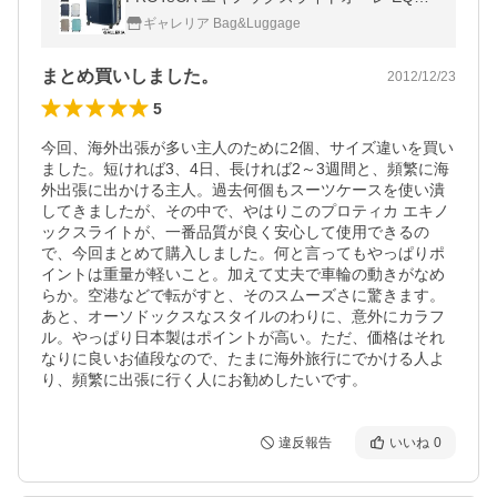
NOX LIGHT ORE 00741 エース ACE 68L
ギャレリア Bag&Luggage
まとめ買いしました。
2012/12/23
5
今回、海外出張が多い主人のために2個、サイズ違いを買い
ました。短ければ3、4日、長ければ2～3週間と、頻繁に海
外出張に出かける主人。過去何個もスーツケースを使い潰
してきましたが、その中で、やはりこのプロティカ エキノ
ックスライトが、一番品質が良く安心して使用できるの
で、今回まとめて購入しました。何と言ってもやっぱりポ
イントは重量が軽いこと。加えて丈夫で車輪の動きがなめ
らか。空港などで転がすと、そのスムーズさに驚きます。
あと、オーソドックスなスタイルのわりに、意外にカラフ
ル。やっぱり日本製はポイントが高い。ただ、価格はそれ
なりに良いお値段なので、たまに海外旅行にでかける人よ
り、頻繁に出張に行く人にお勧めしたいです。
違反報告
いいね
0