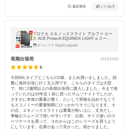
違反報告
いいね
0
プロテカ エキノックスライト アルファ エー
ス ACE ProtecA EQUINOX LIGHT α スーツ
ケース キャリーバッグ 95L 00414
ギャレリア Bag&Luggage
長期出張用
2012/12/23
5
今回65Lタイプとこちらの2個、まとめ買いをしました。頻
繁に海外出張に行く主人用です。こちらのタイプは大型
で、特に2週間以上の長期出張用に購入しました。今まで使
っていたのは10年近く前に買ったサムソナイトでしたが、
さすがに本体の重量が重く、たいして荷物を詰めてなくて
もエコノミーの重量制限にひっかかりそうになります。そ
の点、エキノックスライトは重量が軽い上に、丈夫だし、
車輪がスムーズで使いやすいです。以前、サイズ違いのス
ーツケースを買って、それからはこのシリーズを買うよう
にしています。在庫があって良かった。助かりました。