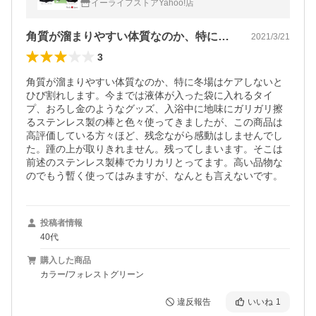
イーライフストアYahoo!店
角質が溜まりやすい体質なのか、特に冬場…
2021/3/21
3
角質が溜まりやすい体質なのか、特に冬場はケアしないと
ひび割れします。今までは液体が入った袋に入れるタイ
プ、おろし金のようなグッズ、入浴中に地味にガリガリ擦
るステンレス製の棒と色々使ってきましたが、この商品は
高評価している方々ほど、残念ながら感動はしませんでし
た。踵の上が取りきれません。残ってしまいます。そこは
前述のステンレス製棒でカリカリとってます。高い品物な
のでもう暫く使ってはみますが、なんとも言えないです。
投稿者情報
40代
購入した商品
カラー/フォレストグリーン
違反報告
いいね
1