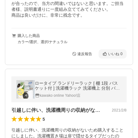
が合ったので、当方の間違いではないと思います。ご担当
者様、説明書通りに一度組み立ててみてください。

商品は良いだけに、非常に残念です。
購入した商品
カラー/選択、選択/ナチュラル
違反報告
いいね
0
ロータイプ ランドリーラック [ 棚 1段 バス
ケット付 ] 洗濯機ラック 洗濯機上 分別 バス
ケット かご 高さ 幅 伸縮 低い コンパクト 川
kawako online Yahoo!店
口工器
引越しに伴い、洗濯機周りの収納がないた…
2021/2/8
5
引越しに伴い、洗濯機周りの収納がないため購入すること
にしました。洗濯機置き場は扉で隠せるタイプだったの