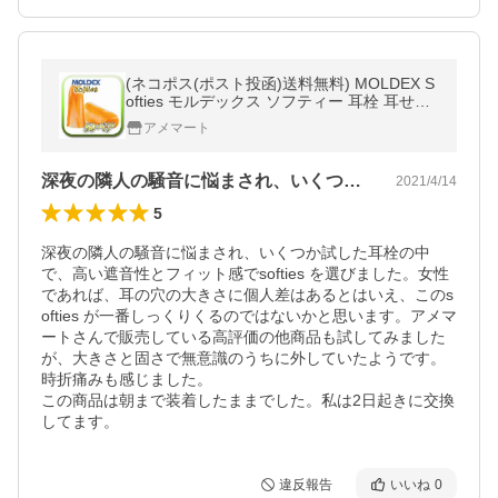
(ネコポス(ポスト投函)送料無料) MOLDEX S
ofties モルデックス ソフティー 耳栓 耳せん
50ペア
アメマート
深夜の隣人の騒音に悩まされ、いくつか試…
2021/4/14
5
深夜の隣人の騒音に悩まされ、いくつか試した耳栓の中
で、高い遮音性とフィット感でsofties を選びました。女性
であれば、耳の穴の大きさに個人差はあるとはいえ、このs
ofties が一番しっくりくるのではないかと思います。アメマ
ートさんで販売している高評価の他商品も試してみました
が、大きさと固さで無意識のうちに外していたようです。
時折痛みも感じました。

この商品は朝まで装着したままでした。私は2日起きに交換
してます。
違反報告
いいね
0