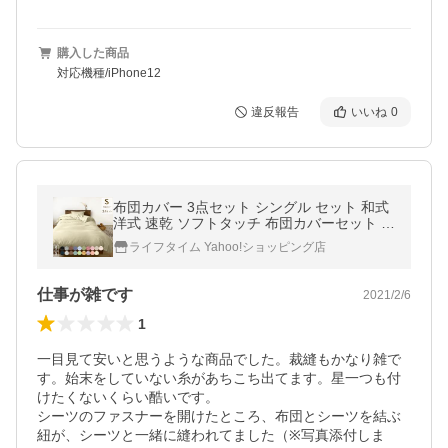
購入した商品
対応機種/iPhone12
違反報告
いいね
0
布団カバー 3点セット シングル セット 和式
洋式 速乾 ソフトタッチ 布団カバーセット お
しゃれ 軽い 掛け布団カバー 敷き布団カバー
ライフタイム Yahoo!ショッピング店
枕カバー ベッドシーツ
仕事が雑です
2021/2/6
1
一目見て安いと思うような商品でした。裁縫もかなり雑で
す。始末をしていない糸があちこち出てます。星一つも付
けたくないくらい酷いです。

シーツのファスナーを開けたところ、布団とシーツを結ぶ
紐が、シーツと一緒に縫われてました（※写真添付しま