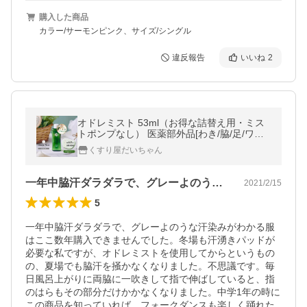
購入した商品
カラー/サーモンピンク、サイズ/シングル
違反報告
いいね
2
オドレミスト 53ml（お得な詰替え用・ミス
トポンプなし） 医薬部外品[わき/脇/足/ワキ
ガ/加齢臭/無香料] 汗対策♪OD-NP odoremis
くすり屋だいちゃん
t
一年中脇汗ダラダラで、グレーよのうな汗…
2021/2/15
5
一年中脇汗ダラダラで、グレーよのうな汗染みがわかる服
はここ数年購入できませんでした。冬場も汗湧きパッドが
必要な私ですが、オドレミストを使用してからというもの
の、夏場でも脇汗を掻かなくなりました。不思議です。毎
日風呂上がりに両脇に一吹きして指で伸ばしていると、指
のはらもその部分だけかかなくなりました。中学1年の時に
この商品を知っていれば、フォークダンスも楽しく踊れた