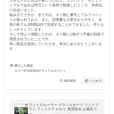
大きなテレビ台は不要だったので、コンパクト、そしてシ
ンプルであれば尚可という条件で検索したところ、本商品
に出会いました。

組み立てですが、全ての台、ネジ類に番号とアルファベッ
トが振られており、また、説明書も大変分かりやすく、女
性の私でも1時間以内で完成することができました。作りも
しっかりしています。

そして何より感動したのが、ネジ類に1個ずつ予備が別袋で
用意されていたことです。

良い商品を提供していただき、本当にありがとうございま
す。
購入した商品
カラー/[7108362]ナチュラルホワイト
違反報告
いいね
0
フットグルーマー グランスポーツ フットブ
ラシ フットケア かかと 角質除去 お風呂フィ
ットネス 日本製 ※新パッケージ