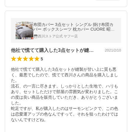
布団カバー 3点セット シングル 掛け布団カ
バー ボックスシーツ 枕カバー CUORE 昭和
西川 綿100％ サテン シーツ カバー
西川ストア公式 ヤフー店
他社で慌てて購入した3点セットが縫製が…
2021/2/10
5
他社で慌てて購入した3点セットが縫製が甘い上に質も悪
く、最悪でしたので、慌てて西川さんの商品を購入しまし
た。

流石、の一言に尽きます。しっかりとした生地で、ハリも
あり、セットしただけで部屋の雰囲気が変わりました。こ
の度は良い商品を販売していただき、ありがとうございま
した。

蛇足ですが、私が購入したのはサーモンピンクで、この色
は恋愛運アップの色なんですって。それを狙ったわけでは
ないんですけどね。