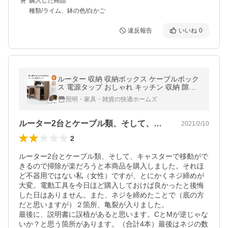
購入した商品
種類/ライム、鉢の色/白かご
違反報告
いいね
0
ルーター 収納 収納ボックス ケーブルボック
ス 電源タップ おしゃれ キッチン 収納 隙間
収納 カウンター下収納 収納家具 便利グッズ
照明・家具・雑貨の快適ホームズ
生活 キャスター付き
ルーター2台とケーブル類、そして、キャ…
2021/2/10
2
ルーター2台とケーブル類、そして、キャスターで移動がで
きるので掃除が楽だろうと本商品を購入しました。それほ
ど不器用ではない私（女性）ですが、とにかくネジ締めが
大変。電動工具を今日ほど購入しておけば良かったと後悔
した日はありません。また、ネジを締めたことで（底の方
だと思いますが）２箇所、亀裂が入りました。

最後に、説明書に誤植があると思います。CとMが逆じゃな
いか？と思う箇所があります。（合計4本）最後はネジの数