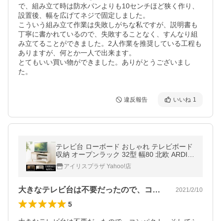
で、組み立て時は防水パンよりも10センチほど狭く作り、
設置後、幅を広げてネジで固定しました。

こういう組み立て作業は失敗しがちな私ですが、説明書も
丁寧に書かれているので、失敗することなく、すんなり組
み立てることができました。2人作業を推奨している工程も
ありますが、何とか一人で出来ます。

とてもいい買い物ができました。ありがとうございまし
た。
違反報告
いいね
1
テレビ台 ローボード おしゃれ テレビボード
収納 オープンラック 32型 幅80 北欧 ARDIL
LA IR-TV-004
アイリスプラザ Yahoo!店
大きなテレビ台は不要だったので、コンパ…
2021/2/10
5