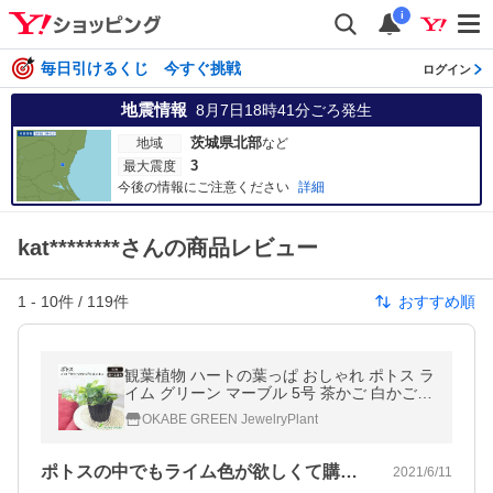
i
毎日引けるくじ 今すぐ挑戦
ログイン
地震情報
8月7日18時41分
ごろ発生
茨城県北部
地域
など
3
最大震度
今後の情報にご注意ください
詳細
kat********さんの商品レビュー
1
-
10
件 /
119
件
おすすめ順
観葉植物 ハートの葉っぱ おしゃれ ポトス ラ
イム グリーン マーブル 5号 茶かご 白かご
鉢皿付 室内 お祝い 母の日 プレゼント 贈り
OKABE GREEN JewelryPlant
物 送料無料
ポトスの中でもライム色が欲しくて購入し…
2021/6/11