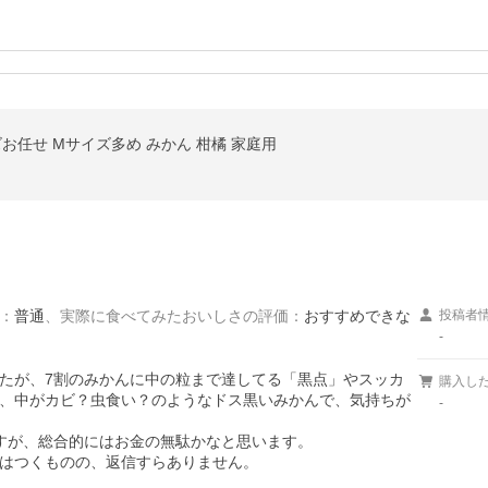
イズお任せ Mサイズ多め みかん 柑橘 家庭用
：
普通
、
実際に食べてみたおいしさの評価
：
おすすめできな
投稿者
-
たが、7割のみかんに中の粒まで達してる「黒点」やスッカ
購入し
、中がカビ？虫食い？のようなドス黒いみかんで、気持ちが
-
すが、総合的にはお金の無駄かなと思います。

はつくものの、返信すらありません。
