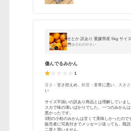
せとか 訳あり 愛媛県産 5kg サ
みさわのやさい
傷んでるみかん
1
甘さ
：
甘さ控えめ
、
鮮度
：
非常に悪い
、
大きさ
い
サイズ不揃いの訳あり商品とは理解していまし
スカで味の薄いばかりでした。一つのみかんは
悪かったです。

3割の小粒のみかんは甘くて美味しかったので
販売者に写真付きでメッセージ送っても、既読
二度と買いません。