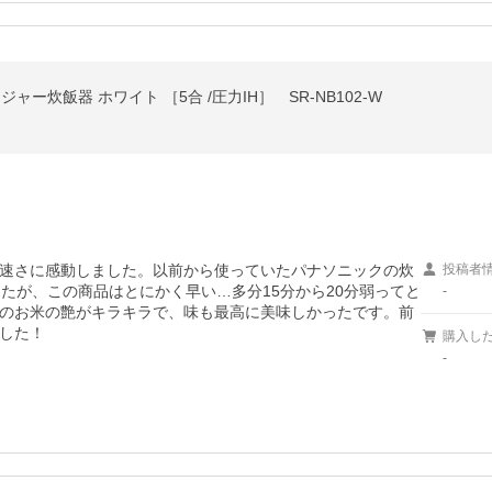
Hジャー炊飯器 ホワイト ［5合 /圧力IH］ SR-NB102-W
速さに感動しました。以前から使っていたパナソニックの炊
投稿者
たが、この商品はとにかく早い…多分15分から20分弱ってと
-
のお米の艶がキラキラで、味も最高に美味しかったです。前
した！
購入し
-