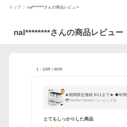
トップ
nal********さんの商品レビュー
nal********さんの商品レビュー
1
-
10
件 /
80
件
★期間限定価格 8/11まで★ ◆
YouTen Yahoo!ショッピング店
とてもしっかりした商品