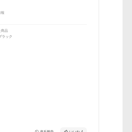
情報
た商品
ブラック
違反報告
いいね
4