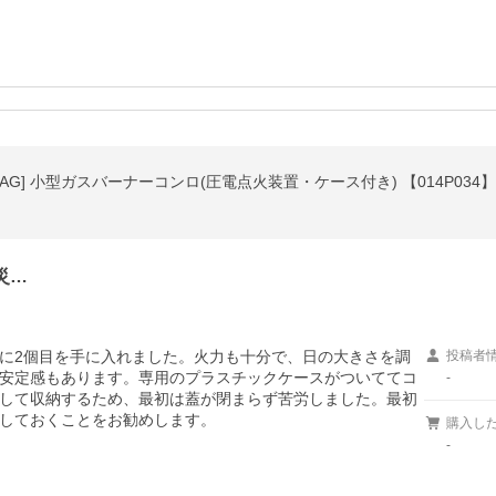
STAG] 小型ガスバーナーコンロ(圧電点火装置・ケース付き) 【014P034】
災…
に2個目を手に入れました。火力も十分で、日の大きさを調
投稿者
安定感もあります。専用のプラスチックケースがついててコ
-
して収納するため、最初は蓋が閉まらず苦労しました。最初
しておくことをお勧めします。
購入し
-