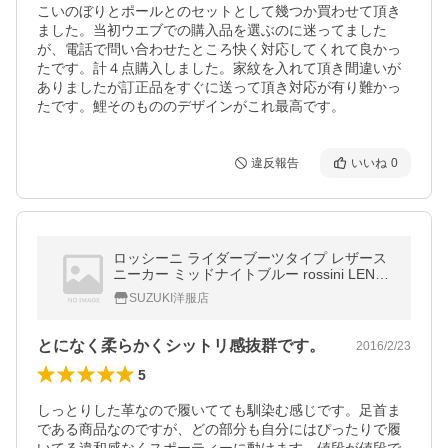
こいのぼりとポールとのセットとして幾つか買わせて頂き
ました。当初ウエブでの購入品を選ぶのに迷ってました
が、電話で問い合わせたところ快く対応してくれて良かっ
たです。計４点購入しました。家紋を入れて頂き間違いが
ありましたが訂正品をすぐに送って頂き対応が有り難かっ
たです。鯉そのもののデザインがこれ最高です。
違反報告
いいね
0
ロッシーニ ライダーブーツタイプ レザース
ニーカー ミッドナイトブルー rossini LEN10
0 NOTTE-NOTTE イタリア製
SUZUKI洋服店
とになく柔らかくシットリ感抜群です。
2016/2/23
5
しっとりした革なので履いてても馴染む感じです。足首ま
である商品なのですが、どの部分も自分にはぴったりで履