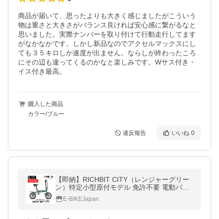
商品が届いて、思ったよりも大きく感じましたがこういう
物は重さと大きさがバランス良ければ安心感に繋がるなと
思いました。実際ナンバーを取り付けて行動走行してます
がなかなかです。しかし新品なのでアクセルマックスにし
ても３５キロしか速度が出ません。ならしが終わったころ
にその辺も違ってくるのかなと楽しみです。Wサス付き・
イス付き最高。
購入した商品
カラー/ブルー
違反報告
いいね
0
【即納】RICHBIT CITY（レンジャーグリー
ン）特定小型原付モデル 免許不要 電動バイ
ク 公道走行可能 軽量 安定 性能認定適合
E-BIKEJapan