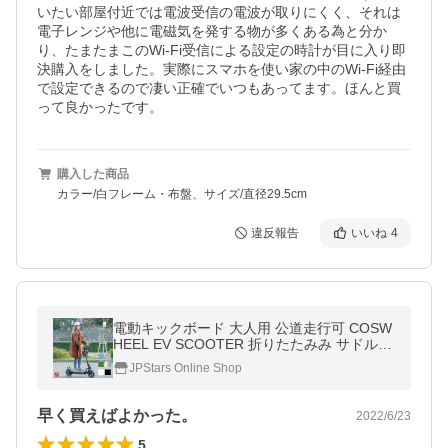
いたい部屋付近では電波受信の電波が取りにくく、それは
電子レンジや他に電磁気を発する物が多くある為と分か
り、たまたまこのWi-Fi受信による設定の時計が目に入り即
決購入をしました。実際にスマホを使い家の中のWi-Fi経由
で設定できるので凄い正確でいつもあってます。ほんと買
って良かったです。
購入した商品
カラー/白フレーム・布盤、サイズ/直径29.5cm
違反報告
いいね
4
電動キックボード 大人用 公道走行可 COSW
HEEL EV SCOOTER 折りたたみみ サドル椅
子付き
JPStars Online Shop
早く買えばよかった。
2022/6/23
5