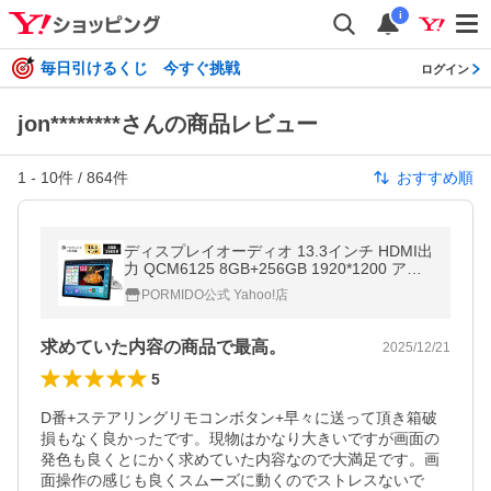
i
毎日引けるくじ 今すぐ挑戦
ログイン
jon********さんの商品レビュー
1
-
10
件 /
864
件
おすすめ順
ディスプレイオーディオ 13.3インチ HDMI出
力 QCM6125 8GB+256GB 1920*1200 アン
ドロイドナビ android13 QLED フローティン
PORMIDO公式 Yahoo!店
グ構造 1din carplay 1年保証 PRA109
求めていた内容の商品で最高。
2025/12/21
5
D番+ステアリングリモコンボタン+早々に送って頂き箱破
損もなく良かったです。現物はかなり大きいですが画面の
発色も良くとにかく求めていた内容なので大満足です。画
面操作の感じも良くスムーズに動くのでストレスないで