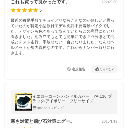
これも買って良かったです。
2024/9/30
5
最近の移動手段でチョイノリならこんなのが欲しいと思っ
ていたのが特定小型原付モデル免許不要電動バイクでし
た。デザインも色々あって悩んでいたらこの商品にたどり
着きました。組み立てもとても簡単にでき２０分ほどで完
成とテスト走行。手放せない一台となりました。なんせヘ
ルメットが努力義務なのです。これからナンバー取りに行
きます。
違反報告
いいね
2
イエローコーン ハンドルカバー YA-136 ブ
ラック/アイボリー フリーサイズ
rpskショッピング
寒さ対策と飛び石対策にグー。
2015/1/19