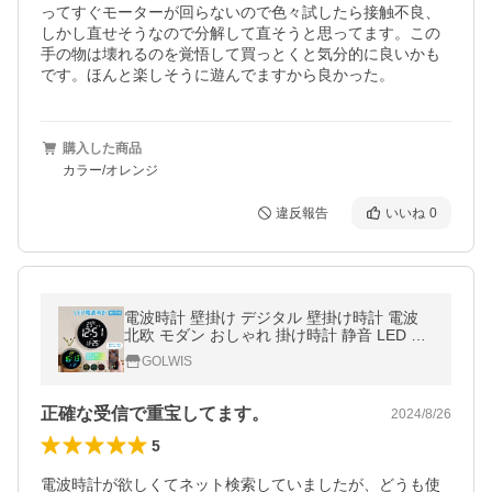
ってすぐモーターが回らないので色々試したら接触不良、
しかし直せそうなので分解して直そうと思ってます。この
手の物は壊れるのを覚悟して買っとくと気分的に良いかも
です。ほんと楽しそうに遊んでますから良かった。
購入した商品
カラー/オレンジ
違反報告
いいね
0
電波時計 壁掛け デジタル 壁掛け時計 電波
北欧 モダン おしゃれ 掛け時計 静音 LED デ
ジタル時計 掛時計 WiFi アプリ カラー グラ
GOLWIS
デーション 遠隔操作
正確な受信で重宝してます。
2024/8/26
5
電波時計が欲しくてネット検索していましたが、どうも使