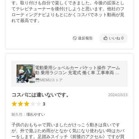
す。取り付けも自分で楽しくできました。今後の拡張とし
てテレビチューナーを後付けしようと思います。他社のフ
ローティングナビよりもとにかくコスパでネット動画が見
れて最高です。
違反報告
いいね
0
電動乗用ショベルカー バケット操作 アーム
動 乗用ラジコン 充電式 働く車 工事車両 重
機 子供用 乗用玩具 乗り物 クリスマス お誕
MEMUストア
生日 プレゼント
コスパには違いないです。
2024/10/13
3
耐久性
：
壊れやすい
子供のおもちゃで買いましたがけっこう動きは良いです
が、外で遊ぶため雨がとなかく気になり使わない時はカバ
ーをします。足踏みスイッチ《前後のアクセル》ですが買