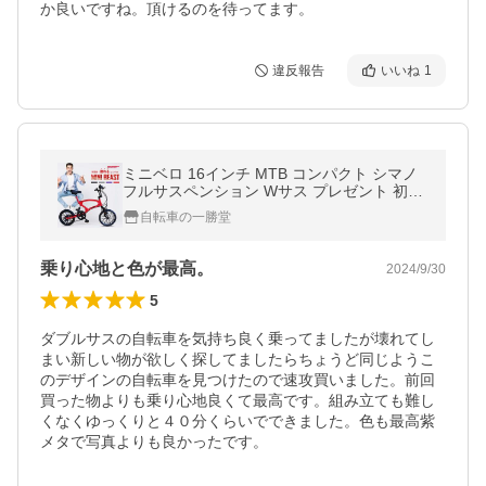
か良いですね。頂けるのを待ってます。
違反報告
いいね
1
ミニベロ 16インチ MTB コンパクト シマノ
フルサスペンション Wサス プレゼント 初心
者 通勤 通学 EIZER MINIBEAST
自転車の一勝堂
乗り心地と色が最高。
2024/9/30
5
ダブルサスの自転車を気持ち良く乗ってましたが壊れてし
まい新しい物が欲しく探してましたらちょうど同じようこ
のデザインの自転車を見つけたので速攻買いました。前回
買った物よりも乗り心地良くて最高です。組み立ても難し
くなくゆっくりと４０分くらいでできました。色も最高紫
メタで写真よりも良かったです。