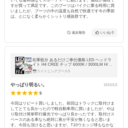
いてる違和感なくスポーティーに動けます。値段が値段で
すが買って満足です。このブーツはバイクに乗る時用に買
いましたが、ブーツの中の温度も自然で快適です今の季節
は。とになく柔らかくシットリ感抜群です。
違反報告
いいね
0
在庫処分 あるだけご奉仕価格 LED ヘッドラ
イト H4 CREE チップ 6000K / 3000LM H/L
切替
ライトニングブースS
やっぱり明るい。
2015/1/2
5
今回はリピート買いしました。前回はトラックに取付けま
してとても良かったので軽自動車用に買いましたが、やは
り取付け簡単即行爆光でやっぱり良かったです。取付けス
ペースのある車なら絶対に夜が不安が無くなると思いま
す。今回も頂けると思いますが、T10ウエッジ球もなかな