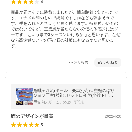
4
商品が届きすぐに装着しましたが、簡単装着で助かったで
す。エナメル調のもので綺麗ですし雨なども弾きそうで
す。手を入れるとちょうど良く感じます。特別暖かいもの
ではないですが、直接風が当たらない分僕の体感的にはグ
ーです。という事で3シーズンいけるかもと思います。なぜ
なら高速道などでの飛び石の対策にもなるかなと思いま
す。
違反報告
いいね
0
鯉幟＋吹流(ポール・矢車別売)☆空鯉のぼり
３ｍ３匹空吹流しセット口金付(小紋ドビー
織撥水ポリエステル)☆ポールや矢車は付い
節句人形・こいのぼり専門店
ておりません
鯉のデザインが最高
2022/4/26
5