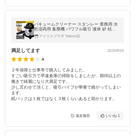
バキュームクリーナー スタンレー 業務用 水
乾湿両用 集塵機 パワフル吸引 液体 砂 枯れ
葉 掃除機 コード式 家庭用 STANLEY SL184
アイリスプラザ Yahoo!店
10-5B *
満足してます
2020/9/10
4
２年保障と仕事率で購入してみました。

すごい吸引力で早速倉庫の掃除をしましたが、期待以上の
働きで綺麗になり大満足です。

少し言わせて頂くと、吸引パイプが華奢で曲がってしまい
ます。

紙パックは１枚ではなく３枚くらいあると助かります。
違反報告
いいね
1