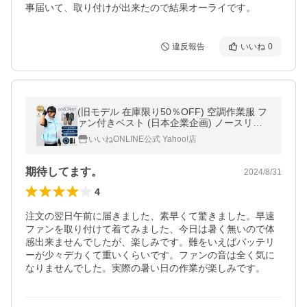
事届いて、取り付けが出来たので結果オーライです。
違反報告
いいね
0
(旧モデル 在庫限り50％OFF) 空調作業服 フ
ァン付きベスト (日本企業企画) ノースリー
ブ 大容量20000mAh バッテリーセット 半袖
いいねONLINE公式 Yahoo!店
裏チタン加工 ファン付き作業着
期待してます。
2024/8/31
4
注文の翌日午前に届きました、素早くて驚きました。早速
ファンを取り付けて着てみました、今日は暑く無いので体
感出来ませんでしたが、楽しみです。難をいえばバッテリ
ーが少々デカくて重いくらいです。ファンの音は全く気に
なりませんでした。実際の暑い日の作業が楽しみです。