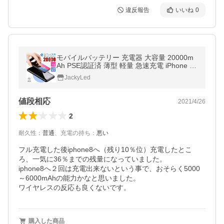
違反報告
いいね
0
モバイルバッテリー 充電器 大容量 20000m
Ah PSE認証済 薄型 軽量 急速充電 iPhone A
ndroid アウトドア 携帯 持ち運び 便利 LED
JackyLed
残量表示 鏡面 無線
値段相応
2021/4/26
2
耐久性
：
普通
、
充電の持ち
：
悪い
フル充電した後iphone8へ（残り10％位）充電したとこ
ろ、一気に36％までの残量になっていました。

iphone8へ２回は充電出来ないという事で、おそらく5000
～6000mAhの能力かなと思いました。

ワイヤレスの反応も良くないです。
購入した商品