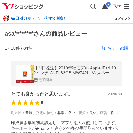
i
毎日引けるくじ 今すぐ挑戦
ログイン
asa********さんの商品レビュー
1
-
10
件 /
84
件
おすすめ順
【即日発送】2019年秋モデル Apple iPad 10.
2インチ Wi-Fi 32GB MW742LL/A スペース
グレイ iPad本体 アイパッド 【並行輸入
電子問屋
品・保証付き・アメリカ版】
とても良かったと思います。
2020/7/3
5
耐久性
：
普通
、
充電の持ち
：
非常に良い
、
音質
：
良い
、
画質
：
良い
昨夕届き早速初期設定し、アプリを入れ使用しています。

キーボードがiPhone と違うので多少手間取っていますが、