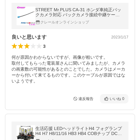
STREET Mr.PLUS CA-31 ホンダ車純正バッ
クカメラ対応 バックカメラ接続中継ケーブ
ル 【RD-H201BC同等品】
クレールオンラインショップ
良いと思います
2023/1/17
3
何が原因かわからないですが、画像が粗いです。

取付してもらった電装屋さんに聞いてみましたが、カメラ
の画素数の可能性があるとのことでした。カメラはメーカ
ーから付いて来てるものです。このケーブルが原因ではな
いようです。
違反報告
いいね
0
生活応援 LEDヘッドライトH4 フォグランプ
H4 H7 H8/11/16 HB3 HB4 COBチップ DC12
V 36W 9000ルーメン 6500K ホワイト ポン