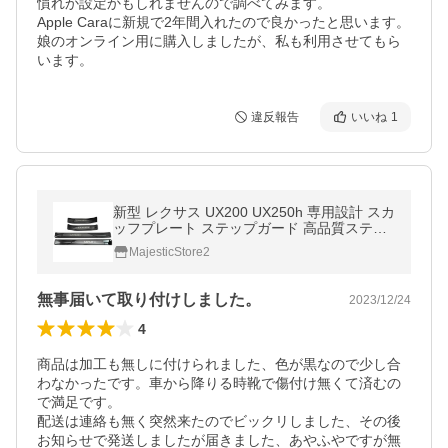
慣れか設定かもしれませんので調べてみます。

Apple Caraに新規で2年間入れたので良かったと思います。

娘のオンライン用に購入しましたが、私も利用させてもら
います。
違反報告
いいね
1
新型 レクサス UX200 UX250h 専用設計 スカ
ッフプレート ステップガード 高品質ステン
レス製外側 ブラック ４枚フルセット 一年
MajesticStore2
保証つき
無事届いて取り付けしました。
2023/12/24
4
商品は加工も無しに付けられました、色が黒なので少し合
わなかったです。車から降りる時靴で傷付け無くて済むの
で満足です。

配送は連絡も無く突然来たのでビックリしました、その後
お知らせで発送しましたが届きました、あやふやですが無