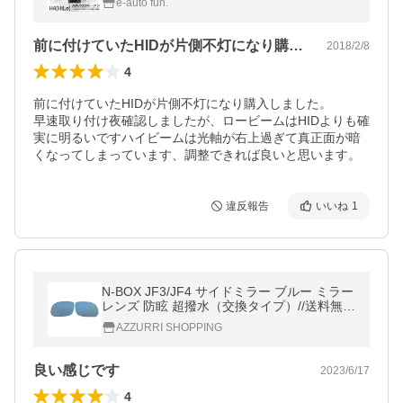
e-auto fun.
付け 2本 送料無料
前に付けていたHIDが片側不灯になり購…
2018/2/8
4
前に付けていたHIDが片側不灯になり購入しました。

早速取り付け夜確認しましたが、ロービームはHIDよりも確
実に明るいですハイビームは光軸が右上過ぎて真正面が暗
くなってしまっています、調整できれば良いと思います。
違反報告
いいね
1
N-BOX JF3/JF4 サイドミラー ブルー ミラー
レンズ 防眩 超撥水（交換タイプ）//送料無料
アズーリ
AZZURRI SHOPPING
良い感じです
2023/6/17
4