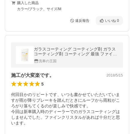
購入した商品
カラー/ブラック、サイズ/M
違反報告
いいね
0
ガラスコーティング コーティング剤 ガラス
コーティング剤 コーティング 最強 ファイン
クリスタル 詰め替え
洗車の王国
施工が大変楽です。
2018/5/15
5
何回目かのリピートです、いつも書かせていただいていま
すが雨が降りブレーキを踏んだときにルーフから雨粒がこ
ろがり落ちてくるのが楽しみで快感です。

今回は新車購入時のディーラーでのガラスコーティングは
しませんでした、ファインクリスタルがあれば十分だと思
います。