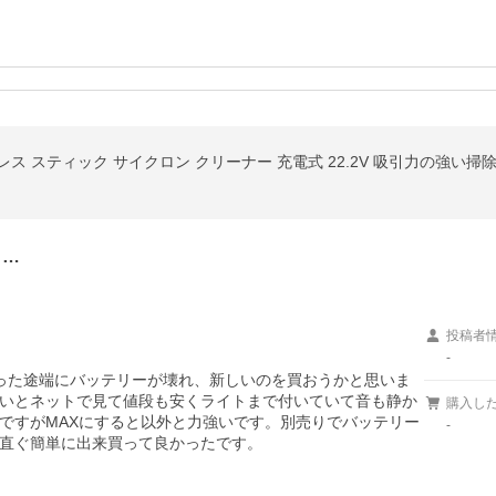
ドレス スティック サイクロン クリーナー 充電式 22.2V 吸引力の強い掃除機
目…
投稿者
-
った途端にバッテリーが壊れ、新しいのを買おうかと思いま
いとネットで見て値段も安くライトまで付いていて音も静か
購入し
ですがMAXにすると以外と力強いです。別売りでバッテリー
-
直ぐ簡単に出来買って良かったです。
