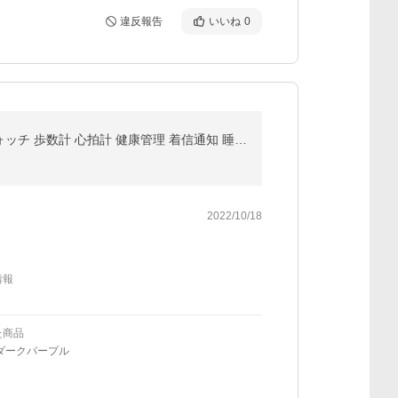
違反報告
いいね
0
[2点で10%off]スマートウォッチ 血圧 心拍数 日本語 説明書 日本製センサー iphone android ランニングウォッチ 歩数計 心拍計 健康管理 着信通知 睡眠 防水
2022/10/18
情報
た商品
ダークパープル