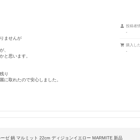
投稿者
-
りませんが

購入し
が、

-
かと思います。

残り

麗に取れたので安心しました。
ルーゼ 鍋 マルミット 22cm ディジョンイエロー MARMITE 新品