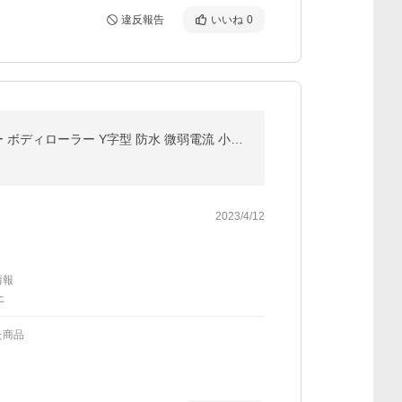
違反報告
いいね
0
LOMAYA 美顔ローラー マイクロカレント 美顔器 美容ローラー リフトアップ ほうれい線 フェイスローラー ボディローラー Y字型 防水 微弱電流 小顔効果
2023/4/12
情報
上
た商品