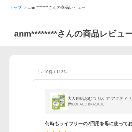
トップ
anm********さんの商品レビュー
anm********さんの商品レビュ
1
-
10
件 /
113
件
大人用紙おむつ 肌ケア アクティ ふ
LOHACO by ASKUL
何時もライフリーの2回用を母に使って