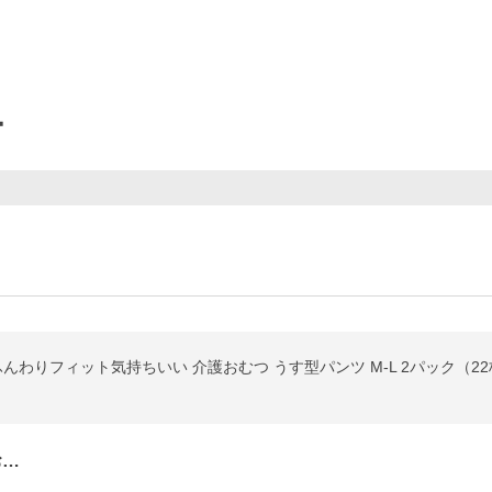
ー
んわりフィット気持ちいい 介護おむつ うす型パンツ M-L 2パック（22
お…