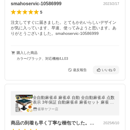
smahoservic-10586999
2023/2/17
5
注文してすぐに届きました。とてもかわいらしいデザイン
が気に入っています、早速、使ってみようと思います。あ
りがとうございました。smahoservic-10586999
購入した商品
カラー/ブラック、対応機種/LL03
違反報告
いいね
0
全自動麻雀卓 麻雀卓 自動 全自動麻雀卓 点数
表示 3年保証 自動麻雀卓 麻雀セット 麻雀 雀
卓 麻雀台 自動雀卓 麻雀牌 電動麻雀卓 麻雀
雀華ヤフー店
テーブル JFC3-JH
商品の到着も早く丁寧な梱包でした。麻雀…
2025/6/10