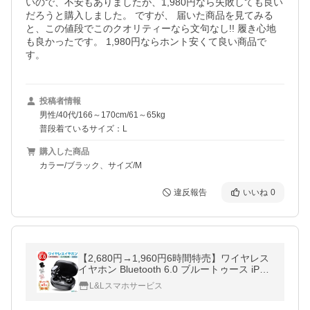
いので、不安もありましたが、1,980円なら失敗しても良い
だろうと購入しました。 ですが、 届いた商品を見てみる
と、この値段でこのクオリティーなら文句なし!! 履き心地
も良かったです。 1,980円ならホント安くて良い商品で
す。
投稿者情報
男性/40代/166～170cm/61～65kg
普段着ているサイズ：L
購入した商品
カラー/ブラック、サイズ/M
違反報告
いいね
0
【2,680円→1,960円6時間特売】ワイヤレス
イヤホン Bluetooth 6.0 ブルートゥース iPho
ne 17 16 15 14 13 8 x Plus 12 Android ヘッ
L&Lスマホサービス
ドホン 左右分離 爆買