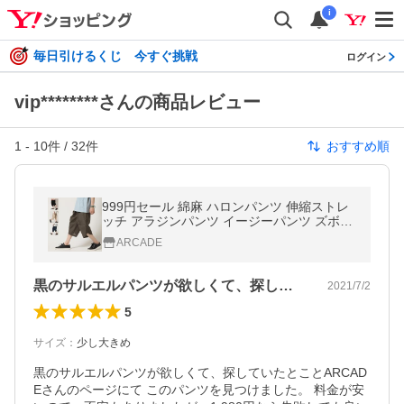
i
毎日引けるくじ 今すぐ挑戦
ログイン
vip********さんの商品レビュー
1
-
10
件 /
32
件
おすすめ順
999円セール 綿麻 ハロンパンツ 伸縮ストレ
ッチ アラジンパンツ イージーパンツ ズボン
メンズ サルエル クロップド ルームウェア 無
ARCADE
地 春 夏 秋/爆買 父の日
黒のサルエルパンツが欲しくて、探してい…
2021/7/2
5
サイズ
：
少し大きめ
黒のサルエルパンツが欲しくて、探していたとことARCAD
Eさんのページにて このパンツを見つけました。 料金が安