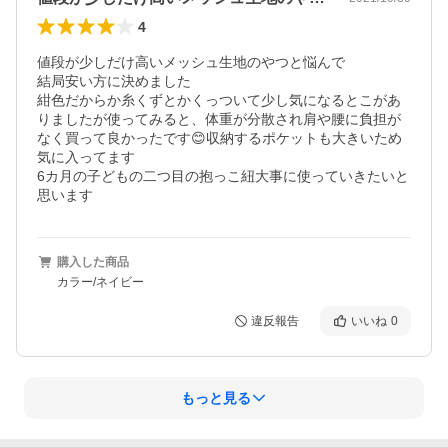
4
値段が少しだけ高いメッシュ生地のやつと悩んで

結局安い方に決めました

紺色だからか糸くずとかくっついて少し気になるとこがあ
りましたが使ってみると、体重が分散され肩や腰に負担が
なく買って良かったです😊収納するポケットも大きいため
気に入ってます

6カ月の子どもの二つ目の抱っこ紐大事に使っていきたいと
思います
購入した商品
カラー/ネイビー
違反報告
いいね
0
もっと見る