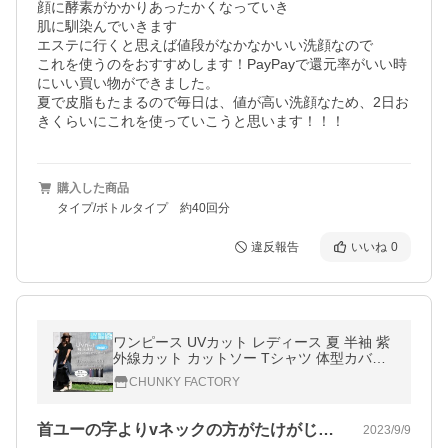
顔に酵素がかかりあったかくなっていき

肌に馴染んでいきます

エステに行くと思えば値段がなかなかいい洗顔なので

これを使うのをおすすめします！PayPayで還元率がいい時
にいい買い物ができました。

夏で皮脂もたまるので毎日は、値が高い洗顔なため、2日お
きくらいにこれを使っていこうと思います！！！
購入した商品
タイプ/ボトルタイプ 約40回分
違反報告
いいね
0
ワンピース UVカット レディース 夏 半袖 紫
外線カット カットソー Tシャツ 体型カバー
UVカット吸汗速乾 Vネック ロング丈ワンピ
CHUNKY FACTORY
首ユーの字よりvネックの方がたけがじゃ…
2023/9/9