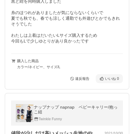
黒と紺を同時購入しました

糸のほつれがありましたが気にならないくらいで

夏でも秋でも、春でも涼しく通勤でも外遊びとかでもきれ
そうでした

わたしは上着はだいたいLサイズ購入するため

購入した商品
カラー/ネイビー、サイズ/L
違反報告
いいね
0
ナップナップ napnap ベビーキャリー/抱っ
こ紐
Twinkle Funny
値段が少しだけ高いメッシュ生地のやつと…
2021/10/30