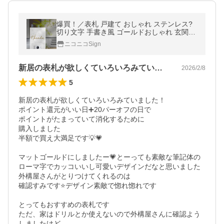
爆買！／表札 戸建て おしゃれ ステンレス?
切り文字 手書き風 ゴールドおしゃれ 玄関用
gs-nmpl-1023
ニコニコSign
新居の表札が欲しくていろいろみていまし…
2026/2/8
5
新居の表札が欲しくていろいろみていました！

ポイント還元がいい日➕20パーオフの日で

ポイントがたまっていて消化するために

購入しました

半額で買え大満足です💡💗

マットゴールドにしましたー💗とーっても素敵な筆記体の
ローマ字でカッコいいし可愛いデザインだなと思いました

外構屋さんがとりつけてくれるのは

確認すみです⭐️デザイン素敵で惚れ惚れです

とってもおすすめの表札です

ただ、家はドリルとか使えないので外構屋さんに確認よう
しましたけど
