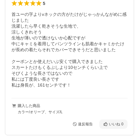
5
首ユーの字よりvネックの方がたけがじゃっかんながめに感
じました

洗濯したら早く乾きそうな生地で、

涼しくきれそう

生地が薄いので透けないか心配ですが

中にキャミを着用してパンツラインも肌着かキャミかたけ
が長めの着たらそれでカバーできそうだと思いました

クーポンとか使えだいぶ安くで購入できました

スカートたけもくるぶしより10センチくらい上で

そびくような長さではないので

私には丁度良い長さです

私は身長が、161センチです！
購入した商品
カラー/オリーブ、サイズ/L
違反報告
いいね
0