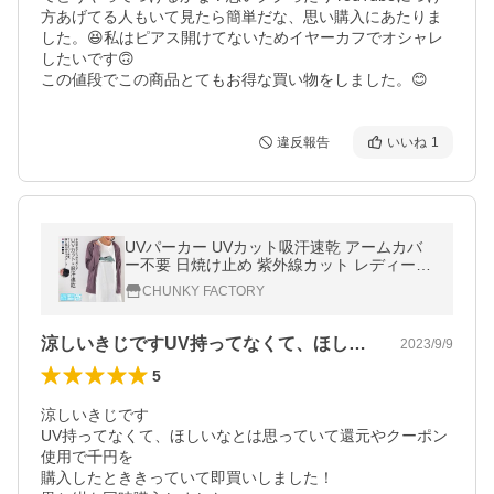
方あげてる人もいて見たら簡単だな、思い購入にあたりま
した。😆私はピアス開けてないためイヤーカフでオシャレ
したいです🙃

この値段でこの商品とてもお得な買い物をしました。😊
違反報告
いいね
1
UVパーカー UVカット吸汗速乾 アームカバ
ー不要 日焼け止め 紫外線カット レディース
羽織 長袖 フード 2way隠し指穴付ジップパ
CHUNKY FACTORY
ーカー
涼しいきじですUV持ってなくて、ほしい…
2023/9/9
5
涼しいきじです

UV持ってなくて、ほしいなとは思っていて還元やクーポン
使用で千円を

購入したとききっていて即買いしました！
