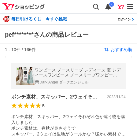
i
毎日引けるくじ 今すぐ挑戦
ログイン
pef********さんの商品レビュー
1
-
10
件 /
166
件
おすすめ順
ワンピース ノースリーブ レディース 夏 レデ
ィースワンピース ノースリーブワンピース
リネン ワンピース ロングワンピース 二の腕
Dark Angel ダークエンジェル
カバー 夏ワンピース 爆買
ポンチ素材、スキッパー、2ウェイそれぞ…
2023/11/24
5
ポンチ素材、スキッパー、2ウェイそれぞれ色が違う物を購
入しました

ポンチ素材は、春秋が良さそうで

スキッパー、2ウェイは生地がウールかな？暖かい素材でし