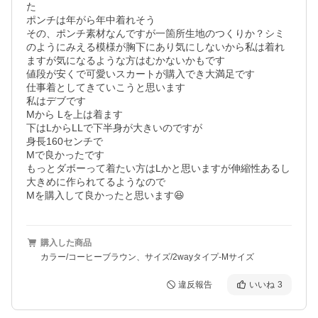
た

ポンチは年がら年中着れそう

その、ポンチ素材なんですが一箇所生地のつくりか？シミ
のようにみえる模様が胸下にあり気にしないから私は着れ
ますが気になるような方はむかないかもです

値段が安くで可愛いスカートが購入でき大満足です

仕事着としてきていこうと思います

私はデブです

Mから Lを上は着ます

下はLからLLで下半身が大きいのですが

身長160センチで

Mで良かったです

もっとダボーって着たい方はLかと思いますが伸縮性あるし
大きめに作られてるようなので

Mを購入して良かったと思います😆
購入した商品
カラー/コーヒーブラウン、サイズ/2wayタイプ-Mサイズ
違反報告
いいね
3