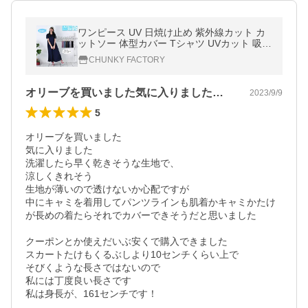
ワンピース UV 日焼け止め 紫外線カット カ
ットソー 体型カバー Tシャツ UVカット 吸汗
速乾 Aライン ロング丈 マキシ丈 ワンピース
CHUNKY FACTORY
オリーブを買いました気に入りました洗濯…
2023/9/9
5
オリーブを買いました

気に入りました

洗濯したら早く乾きそうな生地で、

涼しくきれそう

生地が薄いので透けないか心配ですが

中にキャミを着用してパンツラインも肌着かキャミかたけ
が長めの着たらそれでカバーできそうだと思いました

クーポンとか使えだいぶ安くで購入できました

スカートたけもくるぶしより10センチくらい上で

そびくような長さではないので

私には丁度良い長さです
