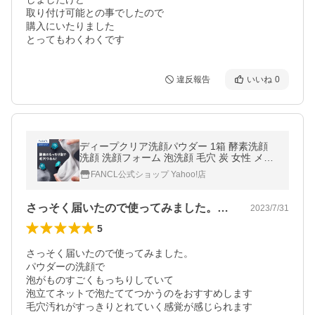
取り付け可能との事でしたので

購入にいたりました

違反報告
いいね
0
ディープクリア洗顔パウダー 1箱 酵素洗顔
洗顔 洗顔フォーム 泡洗顔 毛穴 炭 女性 メン
ズ 酵素 角栓 角質 ファンケル FANCL 公式
FANCL公式ショップ Yahoo!店
さっそく届いたので使ってみました。パウ…
2023/7/31
5
さっそく届いたので使ってみました。

パウダーの洗顔で

泡がものすごくもっちりしていて

泡立てネットで泡たててつかうのをおすすめします

毛穴汚れがすっきりとれていく感覚が感じられます
