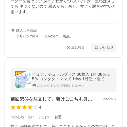
ーターを着けているので わかりづらいですが、重ねばきし
ても キツくないので 緩めかも。あと、すごく脱ぎやすいと
思います。
購入した商品
デザイン/No.4 23-25cm 3足組
違反報告
いいね
0
ピュアナチュラルプラス 30枚入 1箱 38％ 5
5％ コンタクトレンズ 1day 1日使い捨て 通
販 ピュアナチュラルワンデー UVモイスト
コンタクトレンズ通販 ミルーノ
定期便 定期購入対応
前回55%を注文して、着けごこちも良か…
2022/2/7
4
つけ心地
：
良い
、
うるおい
：
普通
前回 55%を注文して、着けごこちも良かったのですが、７