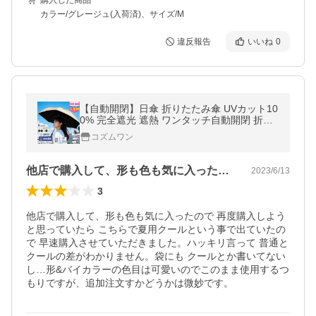
購入した商品
カラー/グレージュ(入荷済)、サイズ/M
違反報告
いいね
0
【自動開閉】日傘 折りたたみ傘 UVカット10
0% 完全遮光 遮熱 ワンタッチ自動開閉 折り
畳み傘 超軽量 コンパクト 紫外線遮断 熱中症
コズムワン
対策 日焼け防止 晴雨兼用
他店で購入して、形も色も気に入ったので…
2023/6/13
3
他店で購入して、形も色も気に入ったので 再度購入しよう
と思っていたら こちらで夏用クールという事で出ていたの
で 早速購入させていただきました。ハッキリ言って 普通と
クールの差がわかりません。袋にも クールとか書いてない
し…形&バイカラーの色目は可愛いのでこのまま使用するつ
もりですが、追加注文すかどうかは微妙です。