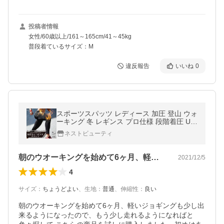
投稿者情報
女性/60歳以上/161～165cm/41～45kg
普段着ているサイズ：M
違反報告
いいね
0
スポーツスパッツ レディース 加圧 登山 ウォ
ーキング 冬 レギンス プロ仕様 段階着圧 UV
カット ランニング ヨガ コンプレッションタ
ネストビューティ
イツ プレスリム 旭化成
朝のウオーキングを始めて6ヶ月、軽いジ…
2021/12/5
4
サイズ
：
ちょうどよい
、
生地
：
普通
、
伸縮性
：
良い
朝のウオーキングを始めて6ヶ月、軽いジョギングも少し出
来るようになったので、もう少し走れるようになればと 