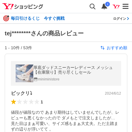
i
毎日引けるくじ 今すぐ挑戦
ログイン
tej********さんの商品レビュー
1
-
10
件 /
53
件
おすすめ順
厚底ダッドスニーカーレディース メッシュ
【在庫限り】売り尽くしセール
miniministore
ビックリ⤵️
2024/6/12
1
値段が値段なので あまり期待はしていませんでしたが、レ
ビューも悪くなかったので ダメもとで注文しましたが…

見た目はまぁ可愛い、サイズ感もまぁ大丈夫。ただ土踏ま
ずの辺りが浮いてて 。
