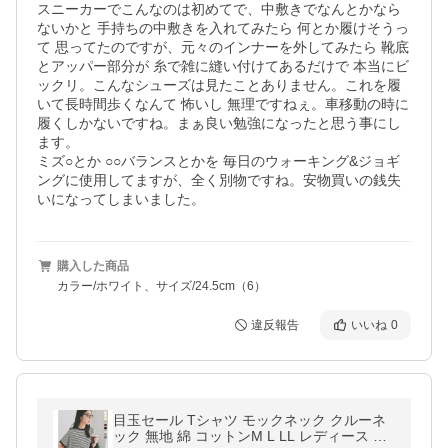
スニーカーでこんなのは初めてで、中敷きでなんとかなら
ないかと 手持ちの中敷きを入れてみたら 何とか履けそうっ
て 思ってたのですが、元々のインナーを外してみたら 靴底
とアッパー部分が 糸で雑に縫い付けてあるだけで 本当にビ
ックリ。こんなシューズは見たことありません。これを履
いて長時間歩くなんて 怖いし 無理ですねぇ。車移動の時に
履くしかないですね。まぁ良い勉強になったと思う事にし
ます。

ミズ○とか ○○バランスとかを 毎日のウォーキング&ジョギ
ングに使用してますが、全く別物ですね。安物買いの銭失
いになってしまいました。
購入した商品
カラー/ホワイト、サイズ/24.5cm（6）
違反報告
いいね
0
目玉セール Tシャツ モックネック クルーネ
ック 無地 綿 コットンM L LL レディース 夏