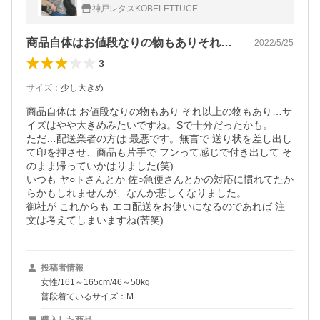
40代 50代 C4819送料無料メ便対応
神戸レタスKOBELETTUCE
商品自体はお値段なりの物もありそれ以上…
2022/5/25
3
サイズ
：
少し大きめ
商品自体は お値段なりの物もあり それ以上の物もあり…サ
イズはやや大きめみたいですね。Sで十分だったかも。

ただ…配送業者の方は 最悪です。無言で 送り状を差し出し
て印を押させ、商品も片手で フンって感じで付き出して そ
のまま帰っていかはりました(笑)

いつも ヤ○トさんとか 佐○急便さんとかの対応に慣れてたか
らかもしれませんが、なんか悲しくなりました。

御社が これからも エコ配送をお使いになるのであれば 注
文は考えてしまいますね(苦笑)
投稿者情報
女性/161～165cm/46～50kg
普段着ているサイズ：M