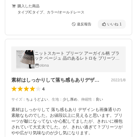
購入した商品
タイプ/Cタイプ、カラー/オールドレース
違反報告
いいね
1
ニットスカート プリーツ アーガイル柄 ブラ
ック ベージュ 品のあるレトロを プリーツ風
アーガイル柄ニットスカート OTONA 40代 5
otona
0代 60代
素材はしっかりして落ち感もありデザイン…
2022/1/8
4
サイズ
：
ちょうどよい
、
生地
：
少し厚め
、
伸縮性
：
良い
素材はしっかりして 落ち感もあり デザインも画像通りの

素敵なものでした。お値段以上に見えると思います。プリ
ーツが皺になってないか心配してましたが、きれいに梱包
されていて大丈夫でした。が、きれい過ぎて？プリーツが
やや広がり気味なのが少し気になります。