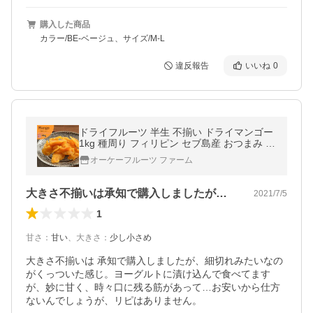
購入した商品
カラー/BE-ベージュ、サイズ/M-L
違反報告
いいね
0
ドライフルーツ 半生 不揃い ドライマンゴー
1kg 種周り フィリピン セブ島産 おつまみ ギ
フト
オーケーフルーツ ファーム
大きさ不揃いは承知で購入しましたが、細…
2021/7/5
1
甘さ
：
甘い
、
大きさ
：
少し小さめ
大きさ不揃いは 承知で購入しましたが、細切れみたいなの
がくっついた感じ。ヨーグルトに漬け込んで食べてます
が、妙に甘く、時々口に残る筋があって…お安いから仕方
ないんでしょうが、リピはありません。