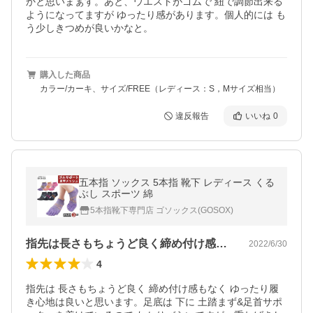
かと思いまぁす。あと、ウエストがゴムで 紐で調節出来る
ようになってますが ゆったり感があります。個人的には も
う少しきつめが良いかなと。
購入した商品
カラー/カーキ、サイズ/FREE（レディース：S，Mサイズ相当）
違反報告
いいね
0
五本指 ソックス 5本指 靴下 レディース くる
ぶし スポーツ 綿
5本指靴下専門店 ゴソックス(GOSOX)
指先は長さもちょうど良く締め付け感もな…
2022/6/30
4
指先は 長さもちょうど良く 締め付け感もなく ゆったり履
き心地は良いと思います。足底は 下に 土踏まず&足首サポ