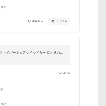
た商品
違反報告
いいね
4
財布 メンズ 長財布 ラウンドファスナー カーボンレザー L字 ノイインテレッセ ハニーセル Neu interesse ファイバーキュアツイルドカーボン 父の日 000628 爆買
2020/6/23
情報
た商品