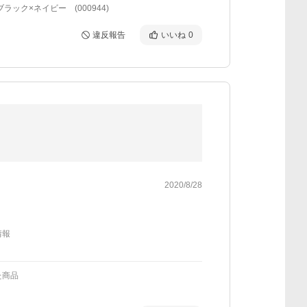
ブラック×ネイビー (000944)
違反報告
いいね
0
2020/8/28
情報
た商品