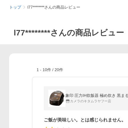
トップ
l77********さんの商品レビュー
l77********さんの商品レビュー
1
-
10
件 /
20
件
象印 圧力IH炊飯器 極め炊き 黒まる厚釜
カメラのキタムラヤフー店
ご飯が美味しい。とは感じられません。