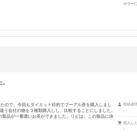
カラー/
た。
したので、今回もダイエット目的でプーアル茶を購入しまし
投稿者
違う会社の物を３種類購入しし、比較することにしました。
-
の製品が一番濃いお茶ができました。リピは、この製品に決
購入し
-