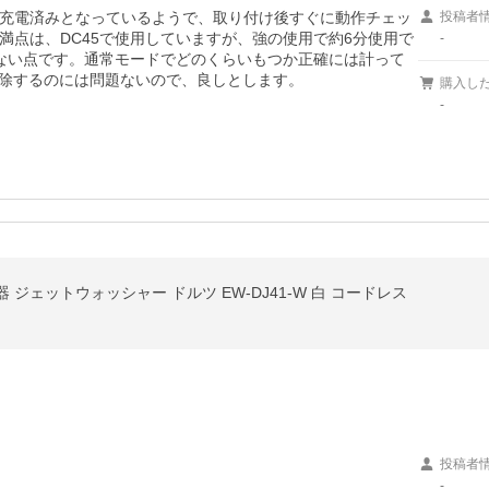
充電済みとなっているようで、取り付け後すぐに動作チェッ
投稿者
満点は、DC45で使用していますが、強の使用で約6分使用で
-
ない点です。通常モードでどのくらいもつか正確には計って
掃除するのには問題ないので、良しとします。
購入し
-
浄器 ジェットウォッシャー ドルツ EW-DJ41-W 白 コードレス
投稿者
-