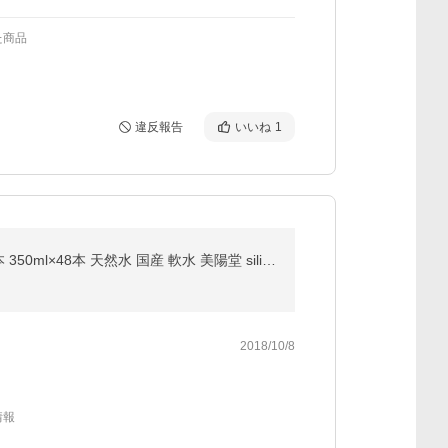
た商品
違反報告
いいね
1
【2,380円→SALE 2,299円｜8/4〜8/9】水 ナチュラルミネラルウォーター BIYOUDO シリカ水 500ml×42本 350ml×48本 天然水 国産 軟水 美陽堂 silica water
2018/10/8
情報