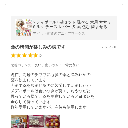
メディボール 6袋セット 選べる 犬用 ササミ
ミルク チーズ レバー 犬 薬 包む 飲ませる 投
薬補助 Vet's Labo ヤギミルク たら
ペット雑貨のアニビアワークス
薬の時間が楽しみの様です
2025/8/10
5
栄養バランス
：
良い
、
食いつき
：
非常に良い
現在、高齢のチワワに心臓の薬と痒み止めの

薬を飲ましています

今まで薬を飲ませるのに苦労していましたが、

メディボールは食いつきが良く、おやつだと

思っている様で、薬を用意しているとヨダレを

垂らして待っています

数年愛用していますが、今後も使用します