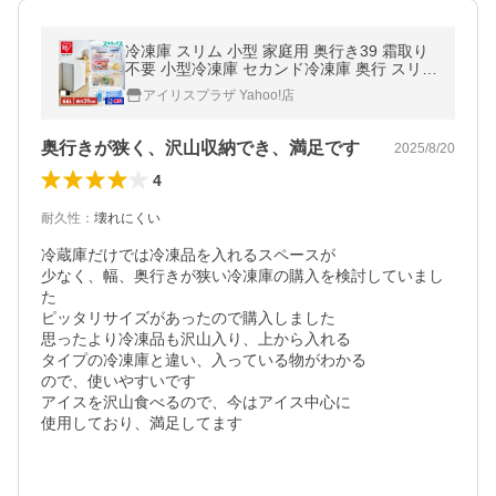
冷凍庫 スリム 小型 家庭用 奥行き39 霜取り
不要 小型冷凍庫 セカンド冷凍庫 奥行 スリム
冷凍庫 アイリスオーヤマ スキマックス 66L I
アイリスプラザ Yahoo!店
USN-7B * 安心延長保証対象
奥行きが狭く、沢山収納でき、満足です
2025/8/20
4
耐久性
：
壊れにくい
冷蔵庫だけでは冷凍品を入れるスペースが

少なく、幅、奥行きが狭い冷凍庫の購入を検討していまし
た

ピッタリサイズがあったので購入しました

思ったより冷凍品も沢山入り、上から入れる

タイプの冷凍庫と違い、入っている物がわかる

ので、使いやすいです

アイスを沢山食べるので、今はアイス中心に

使用しており、満足してます
