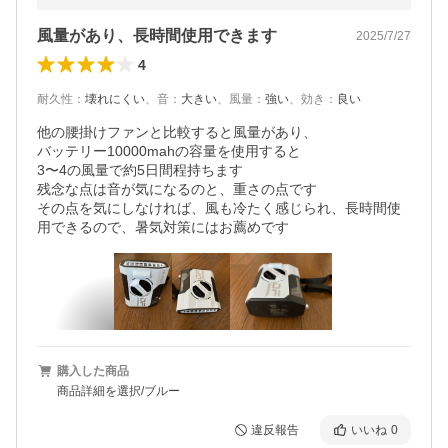
風量があり、長時間使用できます
2025/7/27
4
耐久性
：
壊れにくい
、
音
：
大きい
、
風量
：
強い
、
効き
：
良い
他の腰掛けファンと比較すると風量があり、

バッテリー10000mahの容量を使用すると

3〜4の風量で約5日間程持ちます

残念な点は音が気になるのと、重さの点です

その点を気にしなければ、風も冷たく感じられ、長時間使
購入した商品
商品詳細を選択/ブルー
違反報告
いいね
0