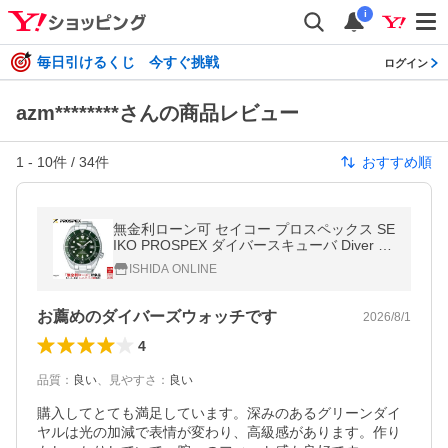
i
毎日引けるくじ 今すぐ挑戦
ログイン
azm********さんの商品レビュー
1
-
10
件 /
34
件
おすすめ順
無金利ローン可 セイコー プロスペックス SE
IKO PROSPEX ダイバースキューバ Diver Sc
uba SBDC081 コアショップ専用モデル 自動
ISHIDA ONLINE
巻 メンズ 腕時計
お薦めのダイバーズウォッチです
2026/8/1
4
品質
：
良い
、
見やすさ
：
良い
購入してとても満足しています。深みのあるグリーンダイ
ヤルは光の加減で表情が変わり、高級感があります。作り