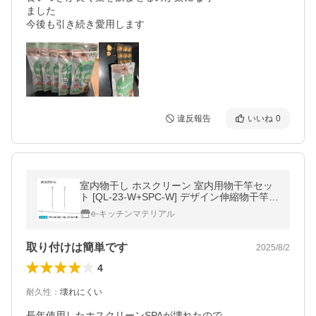
ました

違反報告
いいね
0
室内物干し ホスクリーン 室内用物干竿セッ
ト [QL-23-W+SPC-W] デザイン伸縮物干竿Q
L-23-W1本スタイリッシュ型物干SPC-W2本
e-キッチンマテリアル
のセット 屋内用 川口技研 優良配送
取り付けは簡単です
2025/8/2
4
耐久性
：
壊れにくい
長年使用したホスクリーンSPAが壊れたので
