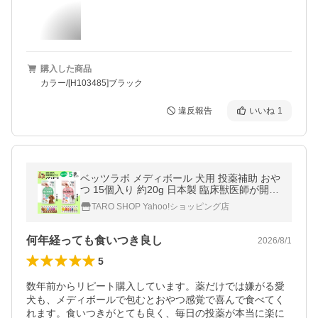
購入した商品
カラー/[H103485]ブラック
違反報告
いいね
1
ベッツラボ メディボール 犬用 投薬補助 おや
つ 15個入り 約20g 日本製 臨床獣医師が開発
HJ1乳酸菌配合 ササミ チーズ ビーフ さつま
TARO SHOP Yahoo!ショッピング店
いも ヤギミルク 犬 薬
何年経っても食いつき良し
2026/8/1
5
数年前からリピート購入しています。薬だけでは嫌がる愛
犬も、メディボールで包むとおやつ感覚で喜んで食べてく
れます。食いつきがとても良く、毎日の投薬が本当に楽に