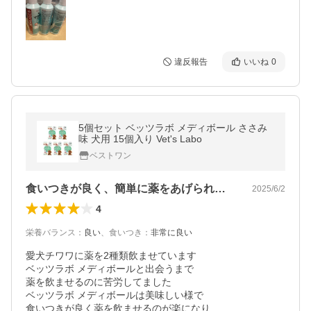
違反報告
いいね
0
5個セット ベッツラボ メディボール ささみ
味 犬用 15個入り Vet's Labo
ベストワン
食いつきが良く、簡単に薬をあげられます
2025/6/2
4
栄養バランス
：
良い
、
食いつき
：
非常に良い
愛犬チワワに薬を2種類飲ませています

ベッツラボ メディボールと出会うまで

薬を飲ませるのに苦労してました

ベッツラボ メディボールは美味しい様で

食いつきが良く薬を飲ませるのが楽になり
