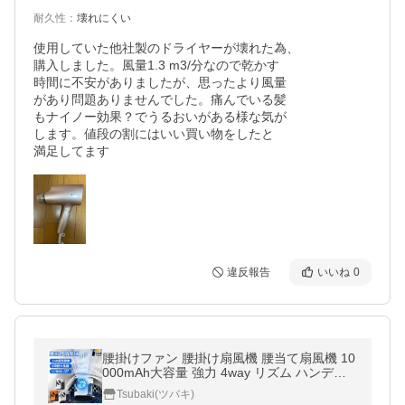
耐久性
：
壊れにくい
使用していた他社製のドライヤーが壊れた為、

購入しました。風量1.3 m3/分なので乾かす

時間に不安がありましたが、思ったより風量

があり問題ありませんでした。痛んでいる髪

もナイノー効果？でうるおいがある様な気が

します。値段の割にはいい買い物をしたと

満足してます
違反報告
いいね
0
腰掛けファン 腰掛け扇風機 腰当て扇風機 10
000mAh大容量 強力 4way リズム ハンディ
ファン 5段階風量調節 LED表示 ブラシレス
Tsubaki(ツバキ)
モーター 熱中症対策 屋外作業