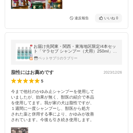
違反報告
いいね
0
お届け先関東・関西・東海地区限定/4本セッ
ト「マラセブ シャンプー（犬用）250ml」直
【0952】
ペットサプリのラブリー
脂性にはお薦めです
2023/12/26
5
今まで他社のかゆみ止シャンプーを使用して

いましたが、効果が無く、獣医の紹介で本品

を使用してます。我が家の犬は脂性ですが、

１週間に一度シャンプーし、獣医から処方

された薬と併用する事により、かゆみが改善
