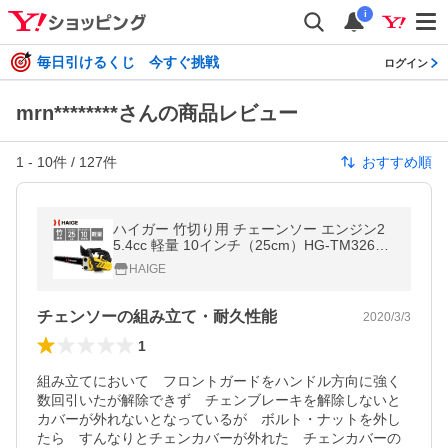
i
毎日引けるくじ 今すぐ挑戦
ログイン
mrn********さんの商品レビュー
1
-
10
件 /
127
件
おすすめ順
ハイガー 竹切り用 チェーンソー エンジン2
5.4cc 軽量 10インチ（25cm）HG-TM32600
A 1年保証
HAIGE
チェンソーの組み立て・耐久性能
2020/3/3
1
組み立てにおいて　フロントガードをハンドル方向に強く
数回引いたが解除できず　チェンブレーキを解除しないと
カバーが外れないとなっているが　ボルト・ナットを外し
たら　すんなりとチェンカバーが外れた　チェンカバーの