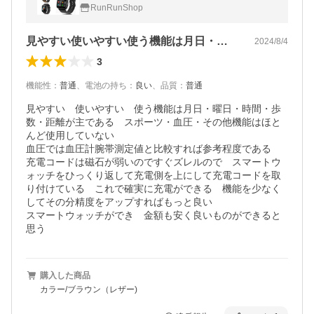
数 血中酸素 血圧 日本語 説明書 1 .91インチ
RunRunShop
大画面 iphone android
見やすい使いやすい使う機能は月日・曜日…
2024/8/4
3
機能性
：
普通
、
電池の持ち
：
良い
、
品質
：
普通
見やすい　使いやすい　使う機能は月日・曜日・時間・歩
数・距離が主である　スポーツ・血圧・その他機能はほと
んど使用していない

血圧では血圧計腕帯測定値と比較すれば参考程度である　
充電コードは磁石が弱いのですぐズレルので　スマートウ
ォッチをひっくり返して充電側を上にして充電コードを取
り付けている　これで確実に充電ができる　機能を少なく
してその分精度をアップすればもっと良い

スマートウォッチができ　金額も安く良いものができると
思う
購入した商品
カラー/ブラウン（レザー)