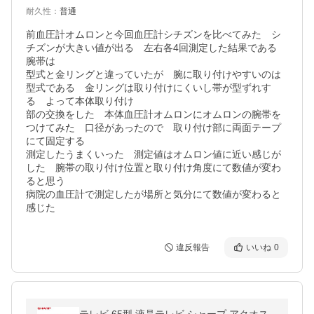
耐久性
：
普通
前血圧計オムロンと今回血圧計シチズンを比べてみた　シ
チズンが大きい値が出る　左右各4回測定した結果である　
腕帯は

型式と金リングと違っていたが　腕に取り付けやすいのは
型式である　金リングは取り付けにくいし帯が型ずれす
る　よって本体取り付け

部の交換をした　本体血圧計オムロンにオムロンの腕帯を
つけてみた　口径があったので　取り付け部に両面テープ
にて固定する

測定したうまくいった　測定値はオムロン値に近い感じが
した　腕帯の取り付け位置と取り付け角度にて数値が変わ
ると思う

病院の血圧計で測定したが場所と気分にて数値が変わると
感じた
違反報告
いいね
0