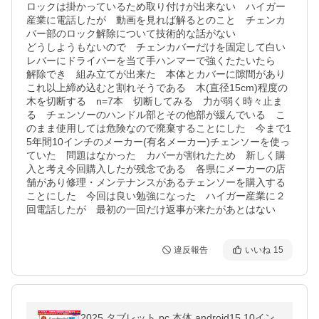
ロックは掛かっているため取り付けが出来ない　ハイガー
産業に電話したが　動画を見れば解るとのこと　チェンカ
バー部のロック解除について技術的な話がない

どうしようもないので　チェンカバーだけを固定して白い
レバーにドライバーを当て手ハンマーで強くたたいたら　
解除でき　組み立てが出来た　本体とカバーに隙間があり
これ以上締め込むと割れそうである　木(直径15cm)程度の
木を切断する　n=7本　切断してみる　力が弱く時々止ま
る　チェンソーのハンドル部とその他部が緩んでいる　こ
のまま使用しては危険なので廃棄することにした　今まで1
5年間10インチのメーカー(有名メーカー)チェンソーを使っ
ていた　問題はなかった　カバーが割れたため　新しく購
入と考え今回購入したが残念である　各県にメーカーの店
舗があり修理・メンテナンスがあるチェンソーを購入する
ことにした　今回は良い勉強になった　ハイガー産業に２
回電話したが　最初の一回だけ返事が来たがあとはない
違反報告
いいね
15
2025 タブレット pc 本体 android15 10イン