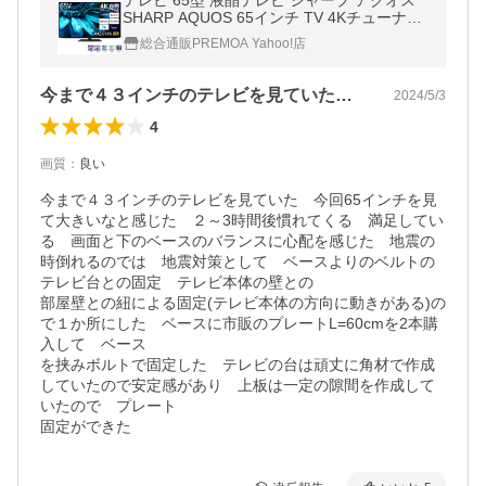
テレビ 65型 液晶テレビ シャープ アクオス
SHARP AQUOS 65インチ TV 4Kチューナー
内蔵 4T-C65EL1 4K対応 BS・CS
総合通販PREMOA Yahoo!店
今まで４３インチのテレビを見ていた今回…
2024/5/3
4
画質
：
良い
今まで４３インチのテレビを見ていた　今回65インチを見
て大きいなと感じた　２～3時間後慣れてくる　満足してい
る　画面と下のベースのバランスに心配を感じた　地震の
時倒れるのでは　地震対策として　ベースよりのベルトの
テレビ台との固定　テレビ本体の壁との

部屋壁との紐による固定(テレビ本体の方向に動きがある)の
で１か所にした　ベースに市販のプレートL=60cmを2本購
入して　ベース

を挟みボルトで固定した　テレビの台は頑丈に角材で作成
していたので安定感があり　上板は一定の隙間を作成して
いたので　プレート

固定ができた