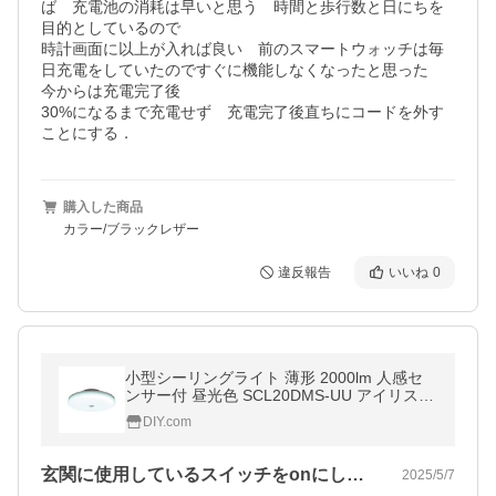
ば　充電池の消耗は早いと思う　時間と歩行数と日にちを
目的としているので

時計画面に以上が入れば良い　前のスマートウォッチは毎
日充電をしていたのですぐに機能しなくなったと思った　
今からは充電完了後

30%になるまで充電せず　充電完了後直ちにコードを外す
購入した商品
カラー/ブラックレザー
違反報告
いいね
0
小型シーリングライト 薄形 2000lm 人感セ
ンサー付 昼光色 SCL20DMS-UU アイリスオ
ーヤマ [LED照明 工事不要 洗面所 脱衣所 廊
DIY.com
下 インテリア] 爆買
玄関に使用しているスイッチをonにした…
2025/5/7