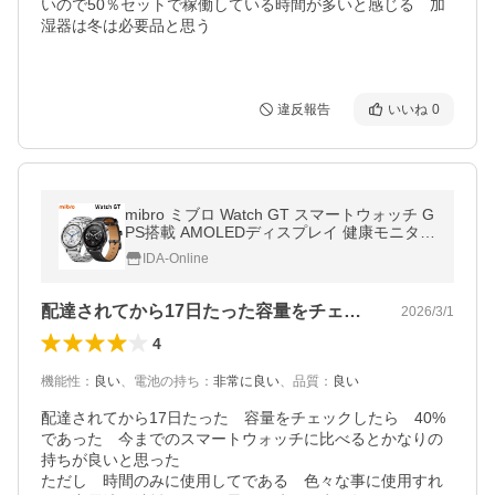
いので50％セットで稼働している時間が多いと感じる　加
湿器は冬は必要品と思う

違反報告
いいね
0
mibro ミブロ Watch GT スマートウォッチ G
PS搭載 AMOLEDディスプレイ 健康モニタリ
ング機能 長時間 5ATM防水 SP380017 国内
IDA-Online
正規品
配達されてから17日たった容量をチェッ…
2026/3/1
4
機能性
：
良い
、
電池の持ち
：
非常に良い
、
品質
：
良い
配達されてから17日たった　容量をチェックしたら　40% 
であった　今までのスマートウォッチに比べるとかなりの
持ちが良いと思った

ただし　時間のみに使用してである　色々な事に使用すれ