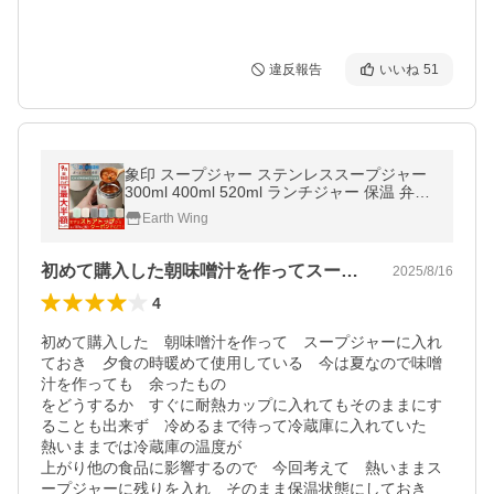
違反報告
いいね
51
象印 スープジャー ステンレススープジャー
300ml 400ml 520ml ランチジャー 保温 弁当
箱 フードポット ランチ お弁当 持ち運び お
Earth Wing
手入れ簡単 あったか
初めて購入した朝味噌汁を作ってスープジ…
2025/8/16
4
初めて購入した　朝味噌汁を作って　スープジャーに入れ
ておき　夕食の時暖めて使用している　今は夏なので味噌
汁を作っても　余ったもの

をどうするか　すぐに耐熱カップに入れてもそのままにす
ることも出来ず　冷めるまで待って冷蔵庫に入れていた　
熱いままでは冷蔵庫の温度が

上がり他の食品に影響するので　今回考えて　熱いままス
ープジャーに残りを入れ　そのまま保温状態にしておき　