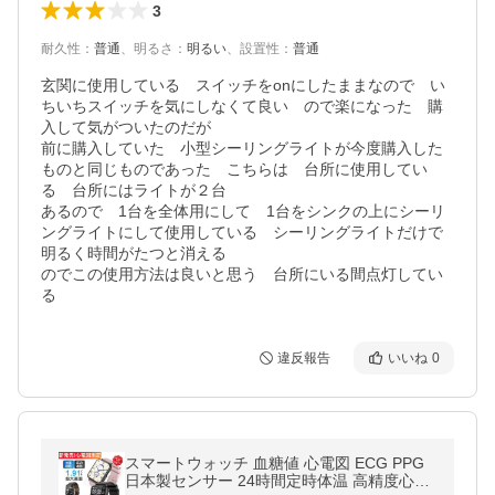
3
耐久性
：
普通
、
明るさ
：
明るい
、
設置性
：
普通
玄関に使用している　スイッチをonにしたままなので　い
ちいちスイッチを気にしなくて良い　ので楽になった　購
入して気がついたのだが

前に購入していた　小型シーリングライトが今度購入した
ものと同じものであった　こちらは　台所に使用してい
る　台所にはライトが２台

あるので　1台を全体用にして　1台をシンクの上にシーリ
ングライトにして使用している　シーリングライトだけで
明るく時間がたつと消える

のでこの使用方法は良いと思う　台所にいる間点灯してい
る
違反報告
いいね
0
スマートウォッチ 血糖値 心電図 ECG PPG
日本製センサー 24時間定時体温 高精度心拍