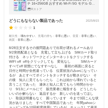
チ 16+256GB おすすめ Wi-Fi 5G モデル GP
S Bluetooth 通話対応 IPS液晶 大画面 軽量
Rストア
在宅勤務 ネット授業 simフリー
どうにもならない製品であった
2025/9/15
1
耐久性
：
壊れやすい
、
充電の持ち
：
非常に悪い
、
音質
：
非常に悪い
、
画質
：
非常に悪い
8/28注文するその後問題ありで出荷が遅れるメールあり　
9/2突然配達となる　充電して立ち上げる　SIMカード取り
付ける　ネットワークとインターネットをクリックする　
WIFI off  offをクリックしても　変化なし　　　SIMカード
すべてoff 状態にてなすすべなし　　最初の画面に戻ると　
日付と時間が全然違っている　位置状況のみonになってい
るが　あとすべてポイントをタッチするが動きがない　そ
の後　知人に見てもらったら　これは始から壊れていると
言うことであった　連休と知人に見てもらう時間がかか
り　9/13にメールにて　販売業者に報告する　どうしたら
いいのか解らない　返品するか　新しいのを送ってほし
い　取扱説明書もなく　困っています　今まで3回こんな状
況がありました　すべて中国製品であった　年間yahooシ
ョッピングを10回程度使用しているが　チェックして発送