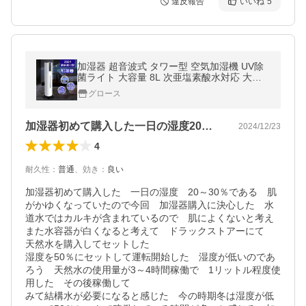
違反報告
いいね
5
加湿器 超音波式 タワー型 空気加湿機 UV除
菌ライト 大容量 8L 次亜塩素酸水対応 大範
囲加湿 吹出し口360°回転 湿度設定 脱臭 家
グロース
庭 加湿機 リモコン付 ミスト
加湿器初めて購入した一日の湿度20～3…
2024/12/23
4
耐久性
：
普通
、
効き
：
良い
加湿器初めて購入した　一日の湿度　20～30％である　肌
がかゆくなっていたので今回　加湿器購入に決心した　水
道水ではカルキが含まれているので　肌によくないと考え
また水容器が白くなると考えて　ドラックストアーにて　
天然水を購入してセットした

湿度を50％にセットして運転開始した　湿度が低いのであ
ろう　天然水の使用量が3～4時間稼働で　1リットル程度使
用した　その後稼働して

みて結構水が必要になると感じた　今の時期冬は湿度が低