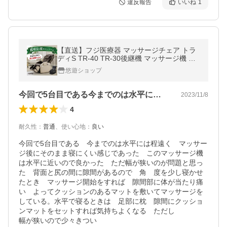
違反報告
いいね
1
【直送】フジ医療器 マッサージチェア トラ
ディS TR-40 TR-30後継機 マッサージ機 全
身 指圧 疲れ フルフラット リクライニング
悠遊ショップ
日本直販
今回で5台目である今までのは水平には程…
2023/11/8
4
耐久性
：
普通
、
使い心地
：
良い
今回で5台目である　今までのは水平には程遠く　マッサー
ジ後にそのまま寝にくい感じであった　このマッサージ機
は水平に近いので良かった　ただ幅が狭いのが問題と思っ
た　背面と尻の間に隙間があるので　角　度を少し寝かせ
たとき　マッサージ開始をすれば　隙間部に体が当たり痛
い　よってクッションのあるマットを敷いてマッサージを
している。水平で寝るときは　足部に枕　隙間にクッショ
ンマットをセットすれば気持ちよくなる　ただし

幅が狭いので少々きつい　
