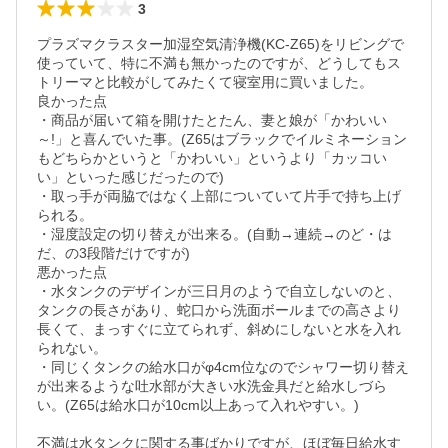
3
プラズマクラスター加湿空気清浄機(KC-Z65)をリビングで
使っていて、特に不満も無かったのですが、どうしてもス
トリーマと比較がしてみたくて寝室用に買いました。

良かった点

・商品が届いて箱を開けたとたん、妻と娘が「かわいい
～!」と喜んでいた事。(Z65はブラックでイルミネーション
もどちらかというと「かわいい」というより「カッコい
い」といった感じだったので)

・取っ手が両脇ではなく上部についていて片手で持ち上げ
られる。

・湿度設定の切り替えが出来る。(自動→連続→のど・は
だ、の3段階だけですが)

悪かった点

・水タンクのデザインが三日月のようで自立しないのと、
タンクの長さがあり、蛇口から洗面ボールまでの高さより
長くて、まっすぐに立てられず、斜めにしないと水を入れ
られない。

・同じくタンクの給水口がφ4cm位なのでシャワー切り替え
が出来るような吐水部が大きい水洗金具だと給水しづら
い。(Z65は給水口が10cm以上あって入れやすい。)

不満は水タンクに関する事ばかりですが、ほぼ毎日給水す