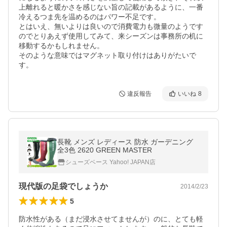
上離れると暖かさを感じない旨の記載があるように、一番
冷えるつま先を温めるのはパワー不足です。

とはいえ、無いよりは良いので消費電力も微量のようです
のでとりあえず使用してみて、来シーズンは事務所の机に
移動するかもしれません。

そのような意味ではマグネット取り付けはありがたいで
す。
違反報告
いいね
8
長靴 メンズ レディース 防水 ガーデニング
全3色 2620 GREEN MASTER
シューズベース Yahoo! JAPAN店
現代版の足袋でしょうか
2014/2/23
5
防水性がある（まだ浸水させてませんが）のに、とても軽