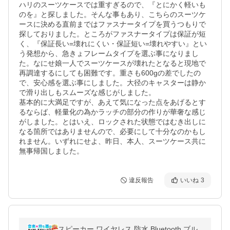
ハリのスーツケースでは重すぎるので、『とにかく軽いも
のを』と探しました。そんな事もあり、こちらのスーツケ
ースに決める直前まではファスナータイプを買うつもりで
探しておりました。ところがファスナータイプは保証が短
く、『保証長い=壊れにくい・保証短い=壊れやすい』とい
う発想から、急きょフレームタイプを選ぶ事になりまし
た。なにせ娘一人でスーツケースが壊れたとなると現地で
再調達するにしても困難です。重さも600gの差でしたの
で、安心感を選ぶ事にしました。大径のキャスターは静か
で滑り出しもスムーズな感じがしました。

基本的に大満足ですが、あえて気になった点をあげるとす
るならば、軽量化の為かラッチの部分の作りが華奢な感じ
がしました。とはいえ、ロックされた状態ではむき出しに
なる箇所ではありませんので、必要にして十分なのかもし
れません。いずれにせよ、昨日、本人、スーツケース共に
無事帰国しました。
違反報告
いいね
3
スピーカー ワイヤレス 防水 Bluetooth ブル