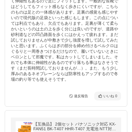
く伸縮性もあるので足にフィットします。一般的な長靴で
はどうしてもフィット感もなく歩きにくいですが、こちら
のものは足との一体感があります。足裏の感覚も感じやす
いので現代版の足袋といった感じもします。この点につい
ては利点でもあり、欠点でもあります。足裏が薄くて柔ら
かいというのは土の上を歩く分には良いのですが、道路や
砂利道などの凹凸路面を歩くにはかえって疲れます。まだ
試しておりませんが中敷きで少し強度を増して試してみた
いと思います。ふくらはぎの部分を締め付けるベルクロは
ぐるりと一周巻きつけるだけなので、履いていないときに
ベロンとして邪魔です。私はカットしてしまいました。そ
れでも本体に伸縮性があるのでずり落ちる事はなさそうで
す（まだ長時間試しておりませんが…）。また、もう少し
厚みのあるネオプレーンならば防寒性もアップするので冬
場の釣り等でも使えそうです。
違反報告
いいね
0
【互換品】 2個セット パナソニック対応 KX-
FAN51 BK-T407 HHR-T407 充電池 NTT対応