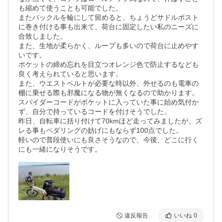
も縮めて使うことも可能でした。

またバックルを輪にして留めると、ちょうどサドルポスト
に巻き付ける事も出来て、荷台に固定したい私のニーズに
合致しました。

また、生地が柔らかく、ループも多いので荷台に止めやす
いです。

ポケットの締め忘れを目立つオレンジ色で防止するなども
良く考えられていると思います。

また、ウエストベルトが必要な時以外、外せるのも電車の
棚に乗せる際も邪魔になる物が無くなるので助かります。

スパイダーコードがポケットに入っていた事に始め気付か
ず、自分で持っているコードを付けそうでした。

昨日、自転車に括り付けて70kmほど走ってみましたが、ズ
レる事もペダリングの妨げにもならず100点でした。

軽いので普段使いにも良さそうなので、今後、どこに行く
にも一緒になりそうです。
違反報告
いいね
0