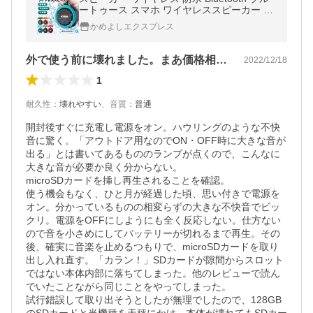
ートゥース スマホ ワイヤレススピーカー ハ
ンズフリー 大音量 高音質 コンパクト
かめよしエクスプレス
外で使う前に壊れました。まあ価格相応かな
2022/12/18
1
耐久性
：
壊れやすい
、
音質
：
普通
開封後すぐに充電し電源をオン。ハウリングのような不快
音に驚く。「アウトドア用なのでON・OFF時に大きな音が
出る」とは書いてあるもののランプが点くので、こんなに
大きな音が必要か良く分からない。

microSDカードを挿し再生されることを確認。

使う機会もなく、ひと月が経過した頃、思い付きで電源を
オン。分かっているものの相変らずの大きな不快音でビッ
クリ。電源をOFFにしようにも全く反応しない。仕方ない
ので音を小さめにしてバッテリーが切れるまで再生。その
後、確実に音楽を止めるつもりで、microSDカードを取り
出し入れ直す。「カラン！」SDカードが隙間からスロット
ではない本体内部に落ちてしまった。他のレビューで読ん
でいたことながら同じことをやってしまった。

試行錯誤して取り出そうとしたが無理でしたので、128GB