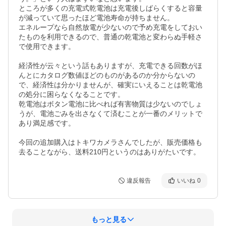
ところが多くの充電式乾電池は充電後しばらくすると容量
が減っていて思ったほど電池寿命が持ちません。

エネループなら自然放電が少ないので予め充電をしておい
たものを利用できるので、普通の乾電池と変わらぬ手軽さ
で使用できます。

経済性が云々という話もありますが、充電できる回数がほ
んとにカタログ数値ほどのものがあるのか分からないの
で、経済性は分かりませんが、確実にいえることは乾電池
の処分に困らなくなることです。

乾電池はボタン電池に比べれば有害物質は少ないのでしょ
うが、電池ごみを出さなくて済むことが一番のメリットで
あり満足感です。

今回の追加購入はトキワカメラさんでしたが、販売価格も
去ることながら、送料210円というのはありがたいです。
違反報告
いいね
0
もっと見る