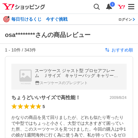
i
毎日引けるくじ 今すぐ挑戦
ログイン
osa********さんの商品レビュー
1
-
10
件 /
343
件
おすすめ順
スーツケース ジャスト型 プロセアフレー
ム Ｊサイズ キャリーバッグ キャリーケ
ース 大型と中型のちょうど中間ジャスト型
スーツケースのプレジデント
ちょうどいいサイズで高性能！
2009/8/24
5
かなりの商品を見て回りましたが、どれも似たり寄ったり
で中型ではちょっと小さく、大型では大きすぎて困ってい
た所、このスーツケースを見つけました。今回の購入は中1
の娘が1週間海外に行く為に使う為で、私が持っているゼロ