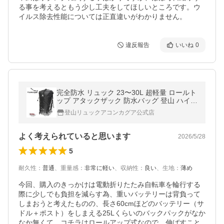
る事を考えるともう少し工夫をしてほしいところです。ウ
イルス除去性能については正直違いがわかりません。
違反報告
いいね
0
完全防水 リュック 23〜30L 超軽量 ロールト
ップ アタックザック 防水バッグ 登山 ハイキ
ング 水遊び サイクリング フェス 海 釣り 防
登山リュックアコンカグア公式店
災 Aconcagua Iguazu 爆買
よく考えられていると思います
2026/5/28
5
耐久性
：
普通
、
重量感
：
非常に軽い
、
収納性
：
良い
、
生地
：
薄め
今回、購入のきっかけは電動折りたたみ自転車を輪行する
際に少しでも負担を減らす為、重いバッテリーは背負って
しまおうと考えたものの、長さ60cmほどのバッテリー（サ
ドル＋ポスト）をしまえる25Lくらいのバックパックがなか
なか無くて、コチラはロールアップ式なので、伸ばすこと