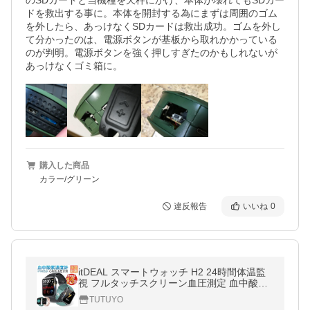
のSDカードと当機種を天秤にかけ、本体が壊れてもSDカー
ドを救出する事に。本体を開封する為にまずは周囲のゴム
を外したら、あっけなくSDカードは救出成功。ゴムを外し
て分かったのは、電源ボタンが基板から取れかかっている
のが判明。電源ボタンを強く押しすぎたのかもしれないが
あっけなくゴミ箱に。
購入した商品
カラー/グリーン
違反報告
いいね
0
itDEAL スマートウォッチ H2 24時間体温監
視 フルタッチスクリーン血圧測定 血中酸素
濃度計 大画面 着信通知 歩数計 心拍計 活動
TUTUYO
量計 睡眠検測 長い待機時間