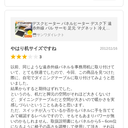
デスクヒーター パネルヒーター デスク下 遠
赤外線 パル サーモ 足元 マグネット 冷え対
策 冬物 在宅勤務 暖房器具 ポータブルこたつ
サンワダイレクト
DPH-50A
やはり机サイズですね
2012/11/16
3
以前、同じような遠赤外線パネルを事務用机に取り付けて
いて、とても快適でしたので、今回、この商品を見つけた
際に、自宅でダイニングテーブルに取り付けてみようと思
いました。

結果からすると期待はずれでした。

というのも、机だと脚元の空間がそれほど大きくないけ
ど、ダイニングテーブルだと空間が大きいので暖かさを実
感しづらいということもあると思います。

ただ、スイッチが入っているか否かもパネルに手を当てて
みて確認するレベルですので、そもそもあまりパワーが無
いのかもしれません。取扱説明書にもパネルから5～6cm位
になるように椅子の高さを調整して使用して頂き、それ以