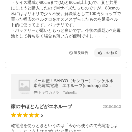
・サイズ構成が80cmまで(M)と80cm以上(L)で、妻と共用
にしようと購入したのでMサイズだったのですが、83cmの
私にはギリギリで少々不安。解決策として100円ショップで
買った幅広のベルクロをオスメスずらしたものを延長ベル
ト的に使ってます。バッチリです。

・バッテリーが薄いともっと良いです。今後の課題か?充電
池として持ち歩く場合も薄い方が便利ですし・・・。
違反報告
いいね
0
メール便！SANYO（サンヨー）ニッケル水
素充電式電池 エネループ(eneloop) 単3型8
本パック HR-3UTGA-8BP
トキワカメラ Yahoo!店
家の中ほとんどがエネループ
2010/10/13
5
乾電池を使うときというのは「今から使うので充電をしよ
う。」という人はまずいなと思います。
