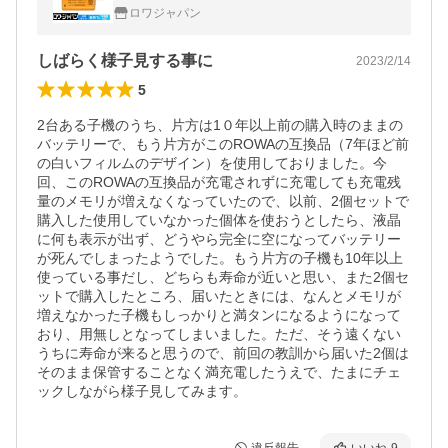
電池パック-092 コードレス子機 対応 ロワジ
ロワジャパン
ャパン
しばらく様子見する事に
2023/2/14
5
2台ある子機のうち、片方は1０年以上前の購入時のままの
バッテリーで、もう片方がこのROWAの互換品（7年ほど前
の白いフィルムのデザイン）を使用しておりました。今
回、このROWAの互換品が充電されずに充電しても充電残
量のメモリが増えなくなっていたので、以前、2個セットで
購入した使用していなかった個体を使おうとしたら、液晶
に何も表示が出ず、どうやら完全に空になってバッテリー
が死んでしまったようでした。もう片方の子機も10年以上
使っている事だし、どちらも寿命が近いと思い、また2個セ
ットで購入したところ、届いたときには、なんとメモリが
増えなかった子機もしっかりと満タンになるようになって
おり、用無しとなってしまいました。ただ、そう遠くない
うちに寿命が来ると思うので、前回の教訓から届いた2個は
そのまま保管することなく満充電したうえで、たまにチェ
ックしながら様子見してみます。