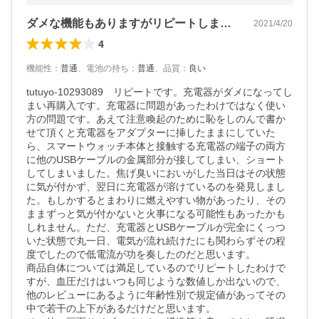
ダメな機能もありますがリピートしました
2021/4/20
4
機能性
：
普通
、
電池の持ち
：
普通
、
品質
：
良い
tutuyo-10293089　リピートです。充電器がダメになってし
まい再購入です。充電器に問題があったわけではなく使い
方の問題です。あえて注意喚起のために恥をしのんで書か
せて頂くと充電器をアダプターに挿したままにしていた
ら、スマートウォッチ本体と接触する充電器の端子の両方
に他のUSBケーブルの金属部分が接してしまい、ショート
してしまいました。焦げ臭いにおいがした当日はその状態
に気が付かず、翌日に充電器が溶けているのを発見しまし
た。もしかするとまわりに燃えやすい物があったり、その
ままずっと気が付かないと火事になる可能性もあったかも
しれません。ただ、充電器とUSBケーブルが完全にくっつ
いた状態で丸一日、電気が流れ続けたにも関わらずその程
度でしたので低電流が功を奏したのだと思います。

商品自体については満足しているのでリピートしたわけで
すが、血圧だけはいつも同じような数値しか出ないので、
他のレビューにあるように年齢性別で規定値があってその
中で若干の上下があるだけだと思います。
