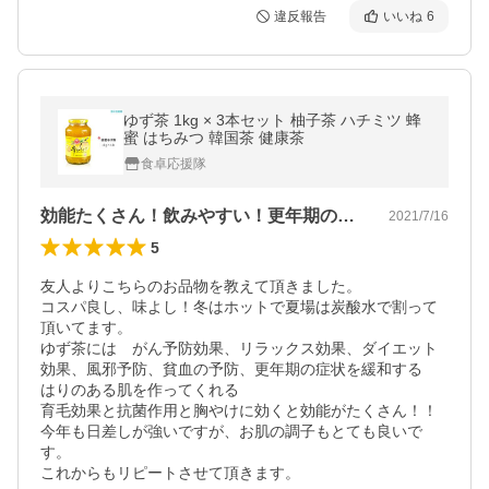
違反報告
いいね
6
ゆず茶 1kg × 3本セット 柚子茶 ハチミツ 蜂
蜜 はちみつ 韓国茶 健康茶
食卓応援隊
効能たくさん！飲みやすい！更年期の方！
2021/7/16
5
友人よりこちらのお品物を教えて頂きました。

コスパ良し、味よし！冬はホットで夏場は炭酸水で割って
頂いてます。

ゆず茶には　がん予防効果、リラックス効果、ダイエット
効果、風邪予防、貧血の予防、更年期の症状を緩和する

はりのある肌を作ってくれる

育毛効果と抗菌作用と胸やけに効くと効能がたくさん！！

今年も日差しが強いですが、お肌の調子もとても良いで
す。

これからもリピートさせて頂きます。
