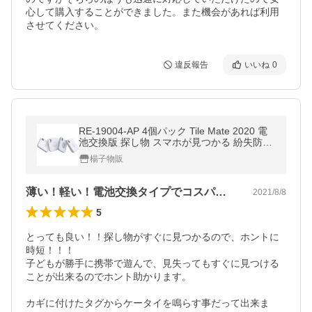
心して購入することができました。また機会があれば利用
させてください。
違反報告
いいね
0
RE-19004-AP 4個パック Tile Mate 2020 電
池交換版 探し物 スマホが見つかる 紛失防止
日米シェアNo.1 スマートスピーカー対応
楊子物販
薄い！軽い！電池交換タイプでコスパ良し！
2021/8/8
5
とっても良い！！探し物がすぐに見つかるので、ホントに
時短！！！

子どもが勝手に携帯で遊んで、見失ってもすぐに見つける
ことが出来るのでホント助かります。

カギに付けたタグからケータイを鳴らす事だって出来ま