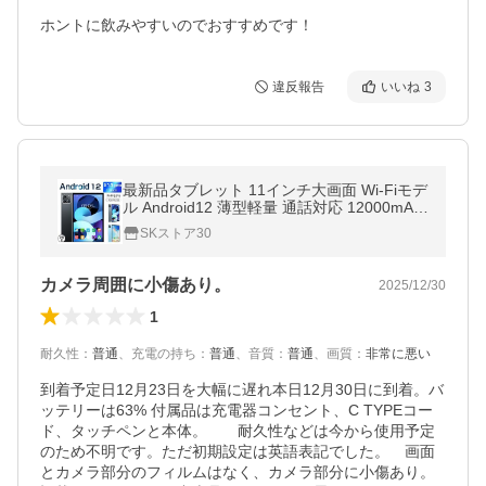
ホントに飲みやすいのでおすすめです！
違反報告
いいね
3
最新品タブレット 11インチ大画面 Wi-Fiモデ
ル Android12 薄型軽量 通話対応 12000mAh
大容量バッテリー 1920×1200 SDカード対応
SKストア30
3色 本体 PC 子供 学習
カメラ周囲に小傷あり。
2025/12/30
1
耐久性
：
普通
、
充電の持ち
：
普通
、
音質
：
普通
、
画質
：
非常に悪い
到着予定日12月23日を大幅に遅れ本日12月30日に到着。バ
ッテリーは63% 付属品は充電器コンセント、C TYPEコー
ド、タッチペンと本体。　　耐久性などは今から使用予定
のため不明です。ただ初期設定は英語表記でした。　画面
とカメラ部分のフィルムはなく、カメラ部分に小傷あり。