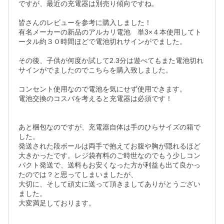
ですが、最近の充電器は別売り傾向ですね。

皆さんのレビューを参考に購入しました！

有名メーカーの新品のアルカリ電池　単3×４本使用してト
ータル約３０時間ほどで電池切れサインがでました。

その後、子供が何度か試して2.3分は遊べてもまた電池切れ
サインがでましたのでこちらを購入致しました。

コンセント使用なので電池を気にせず使用できます。

電池交換のコスパを考えると充電器は必須です！

あと梱包なのですが、充電器自体は手のひらサイズの箱で
した。

発送された段ボールは両手で抱えてお腹や胸が隠れるほど
大きかったです。レジ袋有料のご時世なのでもう少しコン
パクト発送で、送料もお安くなった方が利益も出て良かっ
たのでは？と思ってしまいましたが、

大切に、そして頑丈に送って頂きましてありがとうござい
ました。

大変満足しております。