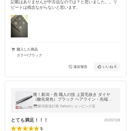
記載はありませんが中古品なのでは？と思いました。。リ
ピートは残念ながらないと思います。
購入した商品
カラー/ブラック
違反報告
いいね
0
廃！新潟・燕 職人の技 上質毛抜き ダイヤ
（酸化発色）ブラック ヘアライン・先端斜
め型/大真産業/ステンレス製 精密 新潟 日本
新潟直送計画 Yahoo!ショッピング店
産 国産/送料無料
とても満足！！！
2020/7/28
5