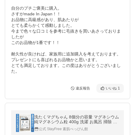
自分のプチご褒美に購入。

さすがmade In Japan！！

お品物に高級感があり、肌あたりが

とても柔らかくて感動しました。

今まで色々な口コミを参考に毛抜きを買いあさっておりま
したが

このお品物が1番です！！

耐久性が良ければ、家族用に追加購入を考えております。

プレゼントにも喜ばれるお品物かと思います。

とても満足しております。この度はありがとうございまし
た。
違反報告
いいね
1
洗たくマグちゃん 8個分の容量 マグネシウム
純マグネシウム粒 400g 洗濯 お風呂 掃除 水
素浴 除菌 洗浄 消臭 DIY 水素水 高純度99.
公式 StayFree 素肌べっぴん館
9％以上