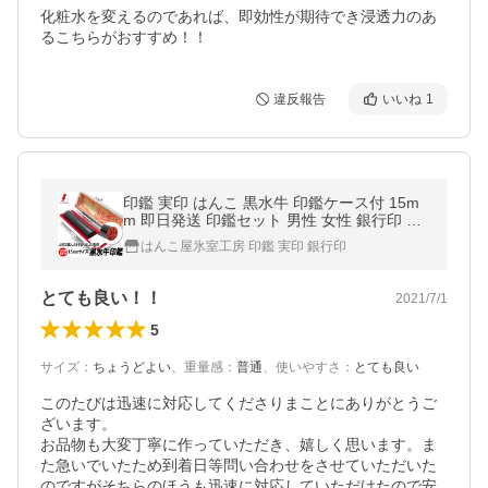
化粧水を変えるのであれば、即効性が期待でき浸透力のあ
るこちらがおすすめ！！
違反報告
いいね
1
印鑑 実印 はんこ 黒水牛 印鑑ケース付 15m
m 即日発送 印鑑セット 男性 女性 銀行印 夫
婦 早い 印鑑作成
はんこ屋氷室工房 印鑑 実印 銀行印
とても良い！！
2021/7/1
5
サイズ
：
ちょうどよい
、
重量感
：
普通
、
使いやすさ
：
とても良い
このたびは迅速に対応してくださりまことにありがとうご
ざいます。

お品物も大変丁寧に作っていただき、嬉しく思います。ま
た急いでいたため到着日等問い合わせをさせていただいた
のですがそちらのほうも迅速に対応していただけたので安