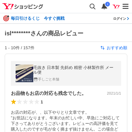
i
毎日引けるくじ 今すぐ挑戦
ログイン
isl********さんの商品レビュー
1
-
10
件 /
157
件
おすすめ順
毛抜き 日本製 先斜め 精密 小林製作所 メー
ル便
手しごと本舗
お品物もお店の対応も残念でした。
2021/1/1
1
お店の対応が、、以下やりとり文章です。

"お世話になります。年末のお忙しい中、早急にご対応して
下さってありがとうございます。レビューの高評価を見て
購入したのですが毛が全く摘まず抜けません。この場合ど