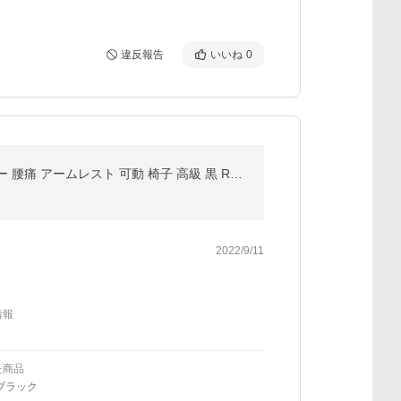
違反報告
いいね
0
オフィスチェア ゲーミングチェア イス パソコンチェア おしゃれ リクライニング ハイバック 肘掛け レザー 腰痛 アームレスト 可動 椅子 高級 黒 RSPC
2022/9/11
情報
た商品
ブラック