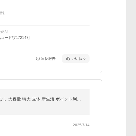
情報
た商品
ード/[7172147]
違反報告
いいね
0
圧縮袋 衣類 布団圧縮袋 2枚セット 収納袋 掃除機不要 掃除機 ポンプ 不要 布団 ふとん 立体 マチ付き マチなし 大容量 特大 立体 新生活 ポイント利用 母の日
2025/7/14