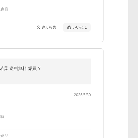
た商品
違反報告
いいね
1
麦若葉 送料無料 爆買 Y
2025/6/30
情報
た商品