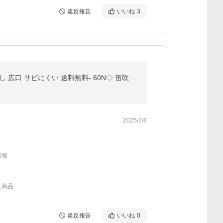
違反報告
いいね
3
【Yahoo1位】笛吹きやかん 音が鳴る IH ガス火 ステンレス ケトル 2.2L 大容量 湯わかし 直火 対応 湯沸かし 広口 サビにくい 送料無料- 60N◇ 笛吹ケトルNB
2025/2/8
情報
た商品
違反報告
いいね
0