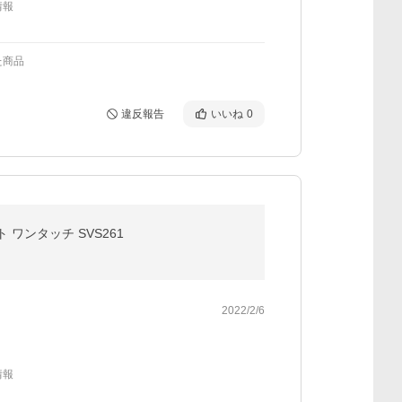
情報
た商品
違反報告
いいね
0
 ワンタッチ SVS261
2022/2/6
情報