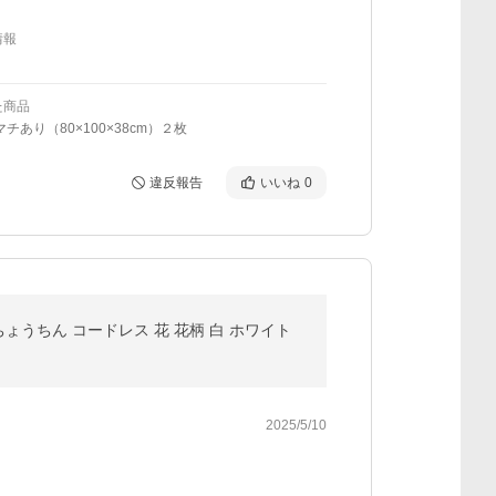
情報
た商品
マチあり（80×100×38cm）２枚
違反報告
いいね
0
ちょうちん コードレス 花 花柄 白 ホワイト
2025/5/10